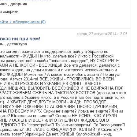
ино
,
дворник
в америки
ейти к обсуждениям (0)
среда, 27 августа 2014 г. 2:05
вказ ни при чем!
нь
,
десантура
то сегодня разжигает и поддерживвет войну в Украине по
нальности - ЖИДЫ! Ну что, слепые все? И кто с Российской
ны раздувает всё в якобы "ненависть народов", НУ СМОТРИТЕ
АМИ А НЕ ЖОПОЙ - ВСЕ ЖИДЫ! Все что делается, делается с
кации жидов, на деньги жидов и в интересах исключительно и
КО ЖИДОВ! Может нет? А может мозги ебать хватит? Не август
 года! Август 2014-го! ВСЁ, ЖИДЫ - ПРОЯВИЛИСЬ ВО ВСЕЙ
Е И ДЕЛО РУССКИХ И УКРАИНЦЕВ ОДНО - ВМЕСТЕ,
ДИНИВШИСЬ ВЫЛОВИТЬ ВСЕХ ЖИДОВ И НЕ ВЗИРАЯ НА ПОЛ
ЗРАСТ ЖИВЬЕМ СЖЕЧЬ НА ТЫСЯЧАХ КОСТРОВ (дров для этого
аготовлено в Украине много, а в России и так без подготовки топки
ит!). И ХВАТИТ ДРУГ ДРУГУ МОЗГИ - ЖИДЫ ПРОВОДЯТ
ТИКУ УНИЧТОЖЕНИЯ, СТАЛКИВАНИЯ, ПРОВОЦИРОВАНИЯ,
НА ПО ВСЕМУ МИРУ. Сирии не видите? Ирака не видите? Ливии
идите? Югославии не видели? Сегодня НЕ ЯСНО - КТО У РУЛЯ
ИНЫ? ОСЛЕПЛИ ВСЕ? ИЛИ ОТУПЕЛИ ОТ ЖИДОВСКОГО
ДНОГО ? То "перестройка"! То "антитерроризм"! То "ассоциации"!
националисты" ВО ГЛАВЕ С ЖИДАМИ (НУ ПОЛНЫЙ !)! Скачете? А
какать зовет? Украинцы? Да нет. ЖИДЫ! Коломойский - жид,