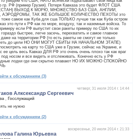
 то уведем что США, НАТО всячески подкатывают свои яйца как
 гр. РФ (пример Грузия). Потеря Кавказа это будет ФЛОТ США
ЕСТАН) ВЫХОД К МОРЮ, МНОЖЕСТВО БАЗ США, АНГЛИИ,
, АЭРОДРОМЫ, ТАК ЖЕ БОЛЬШОЕ КОЛИЧЕСТВО ПЕХОТЫ это
 тоже самое как Куба для сша ТОЛЬКО лучше так как Куба остром
каз это пути к РФ как по море, воздуху, так и наземные войска. То
примеру если РФ выпустит свои ракеты примеру по США то их
 гораздо быстрее, легче засечь, перехватить и самое главное
 даже на территории РФ (то есть ракеты не смогут не только
теть до цели НО ОНИ МОГУТ СБИТЫ НА НАЧАЛЬНОМ ЭТАПЕ)
посмотреть на карту то США уже в Грузии, сейчас на Украине, и
с ее цель весь Кавказ ДЛЯ РФ это очень очень плохо так как враг
 под носом и все видеть и отслеживать. Конечно есть у РФ
одные лодки где они скрытно плавают НО ИХ МОЖНО СПОКОЙНО
ЕЧЬ
ейти к обсуждениям (3)
четверг, 31 июля 2014 г. 14:44
гаков Алксександр Сергеевич
ва
,
Госслужащий
ять не нужно
ейти к обсуждениям (2)
воскресенье, 20 июля 2014 г. 21:33
елова Галина Юрьевна