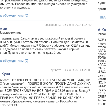
го проживания в одном государстве, тогда сколько ещё надо
пушк
ть, чтобы Россия поняла, что никогда вместе не уживутся в
логе волк и медведь.
проти
 к обсуждениям (0)
Пер
воскресенье, 15 июня 2014 г. 14:40
омин
А Ка
Взрывотехник
Ряза
 платить дань бандитам и ввести жёсткий визовый режим с
ВСЕ к
ЕМ они нужны остальной стране? Полигон для "зачисток" и
нацио
аций"? Может, хватит уже? Обнести забором, как США границу
сторо
. Кадырова со всей его стаей закатать нахуй в горные
ГЛАЗ
 при Путине этого, конечно, не дождётесь.
прово
ТОЛЬ
 к обсуждениям (0)
1991
КРАС
ОБЪЕ
суббота, 14 июня 2014 г. 21:03
И ВО
 Кузя
уже з
хват
ратскую" ГРУЗИЮ! ВОТ ЭТОГО НИ ПРИ КАКИХ УСЛОВИЯХ, НИ
ПОЛИ
Х "геополитиках" - ПОШЛО В ЖОПУ! ГРУЗИН ДАЖЕ ДУХУ НА
ОБМА
й земле быть не должно! Багратионы? А 200 лет тому и мхом
не в
ло! ВСЁ! ПРОЕХАЛИ! НА-ВСЕ-ГДА! А 8.08.08 вот оно. Вывод?
УКРА
как зулусский сортир - ГРУЗИНЫ НЕ ДОЛЖНЫ ИМЕТЬ
ОЧЕРЕ
ПРАВ НИ ВЪЕЗДА, НИ ПРЕБЫВАНИЯ, НИ КОНТАКТОВ с
То "
тожным образованием, каковым является Российская
кто с
я НА-ВЕЧ-НО!