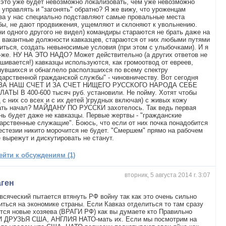
 это уже будет невозможно локализовать, чем уже невозможно
 управлять и "загонять" обратно? Я же вижу, что уроженцам
за у нас специально подставляют самые провальные места
ы, не дают продвижения, ущемляют и склоняют к увольнению.
ни одного другого не видел) командиры стараются не брать даже на
 вакантные должности кавказцев, стараются от них любыми путями
иться, создать невыносимые условия (при этом с улыбочками). И я
-же. НУ НА ЭТО НАДО? Может действительно (а других ответов не
шивается!) кавказцы используются, как громоотвод от евреев,
увшихся и обнаглело расползшихся по всему спектру
дарственной гражданской службы" - чиновничеству. Вот сегодня
 ЗА НАШ СЧЕТ И ЗА СЧЕТ НИЩЕГО РУССКОГО НАРОДА СЕБЕ
АТЫ В 400-600 тысяч руб. установили. Не пойму. Хотят чтобы
 с них со всех и с их детей )грудных включая) с живых кожу
ать начал? МАЙДАНУ ПО РУССКИ захотелось. Так ведь первая
ь будет даже не кавказцы. Первые жертвы - "гражданские
арственные служащие". Боюсь, что если от них почка понадобится
естезии никито морочится не будет. "Смершем" прямо на рабочем
 вырежут и дискутировать не станут.
ейти к обсуждениям (1)
вторник, 5 августа 2014 г. 3:07
аген
сяческий пытается втянуть РФ войну так как это очень сильно
иться на экономике страны. Если Кавказ отделиться то там сразу
тся новые хозяева (ВРАГИ РФ) как вы думаете кто Правильно
 ДРУЗЬЯ США, АНГЛИЯ НАТО-мать их. Если мы посмотрим на