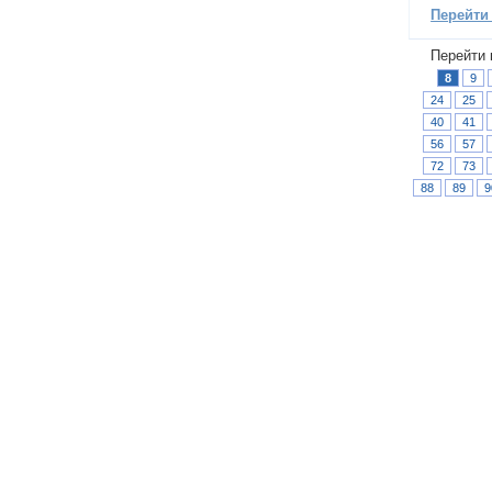
Перейти
Перейти 
8
9
24
25
40
41
56
57
72
73
88
89
9