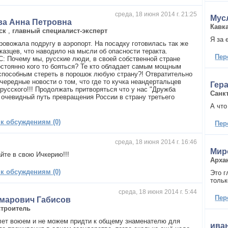
среда, 18 июня 2014 г. 21:25
Мус
ва Анна Петровна
Кавк
ск
,
главный специалист-эксперт
Я за 
ровожала подругу в аэропорт. На посадку готовилась так же
казцев, что наводило на мысли об опасности теракта.
Пер
 Почему мы, русские люди, в своей собственной стране
стоянно кого то бояться? Те кто обладает самым мощным
способным стереть в порошок любую страну?! Отвратительно
чередные новости о том, что где то кучка неандертальцев
Гер
 русского!!! Продолжать притворяться что у нас "Дружба
Санк
- очевидный путь превращения России в страну третьего
А что
 к обсуждениям (0)
Пер
среда, 18 июня 2014 г. 16:46
Мир
йте в свою Ичкерию!!!
Арха
 к обсуждениям (0)
Это г
тольк
среда, 18 июня 2014 г. 5:44
Пер
умарович Габисов
строитель
лет воюем и не можем придти к общему знаменателю для
ива