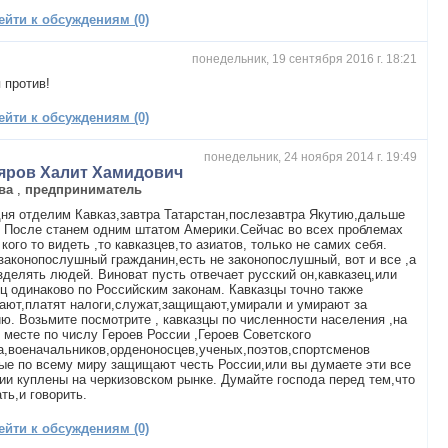
ейти к обсуждениям (0)
понедельник, 19 сентября 2016 г. 18:21
я против!
ейти к обсуждениям (0)
понедельник, 24 ноября 2014 г. 19:49
яров Халит Хамидович
ва
,
предприниматель
ня отделим Кавказ,завтра Татарстан,послезавтра Якутию,дальше
? После станем одним штатом Америки.Сейчас во всех проблемах
 кого то видеть ,то кавказцев,то азиатов, только не самих себя.
законопослушный гражданин,есть не законопослушный, вот и все ,а
зделять людей. Виноват пусть отвечает русский он,кавказец,или
ц одинаково по Российским законам. Кавказцы точно также
ают,платят налоги,служат,защищают,умирали и умирают за
ю. Возьмите посмотрите , кавказцы по численности населения ,на
 месте по числу Героев России ,Героев Советского
,военачальников,орденоносцев,ученых,поэтов,спортсменов
ые по всему миру защищают честь России,или вы думаете эти все
ии куплены на черкизовском рынке. Думайте господа перед тем,что
ть,и говорить.
ейти к обсуждениям (0)