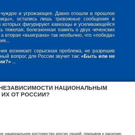
то чуждое и угрожающее. Давно отошли в прошлое
ницы», остались лишь тревожные сообщения в
в которых фигурируют кавказцы и усиливающейся
ь тяжелая, болезненная память о двух чеченских
 а вторая «выиграна» так необычно, что «победа»
я...
ия возникает серьезная проблема, не разрешив
ный вопрос для России звучит так:
«Быть или не
ии?»
...
 НЕЗАВИСИМОСТИ НАЦИОНАЛЬНЫМ
 ИХ ОТ РОССИИ?
х национальное достоинство других людей, призывов к насилию,