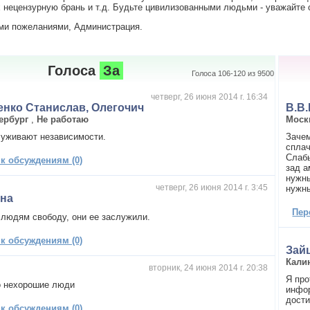
нецензурную брань и т.д. Будьте цивилизованными людьми - уважайте с
ми пожеланиями, Администрация.
Голоса
За
Голоса 106-120 из 9500
четверг, 26 июня 2014 г. 16:34
нко Станислав, Олегочич
В.В.
ербург
,
Не работаю
Моск
уживают независимости.
Зачем
спла
Слабы
 к обсуждениям (0)
зад а
нужны
четверг, 26 июня 2014 г. 3:45
нужны
ина
Пер
 людям свободу, они ее заслужили.
 к обсуждениям (0)
Зай
Кали
вторник, 24 июня 2014 г. 20:38
Я про
о нехорошие люди
инфо
дост
 к обсуждениям (0)