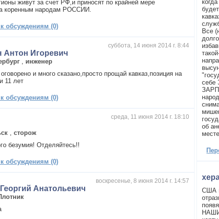
когда
гионы живут за счет РФ,и приносят по крайней мере
будет
а коренным народам РОССИИ.
кавка
служб
 к обсуждениям (0)
Все (
долго
суббота, 14 июня 2014 г. 8:44
избав
н Антон Игоревич
такой
напра
ербург
,
инженер
высун
 оговорено и много сказано,просто прощай кавказ,позиция на
"госу
и 11 лет
себе
ЗАРПЛ
народ
 к обсуждениям (0)
сним
мишен
среда, 11 июня 2014 г. 18:10
госуд
об ан
ьск
,
сторож
месте
ого безумия! Отделяйтесь!!
Пер
 к обсуждениям (0)
хер
воскресенье, 8 июня 2014 г. 14:57
Георгий Анатольевич
США в
Плотник
отраз
появя
а
НАШИ