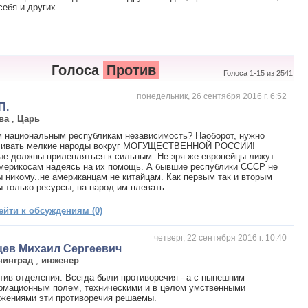
ебя и других.
Голоса
Против
Голоса 1-15 из 2541
понедельник, 26 сентября 2016 г. 6:52
П.
ва
,
Царь
 национальным республикам независимость? Наоборот, нужно
чивать мелкие народы вокруг МОГУЩЕСТВЕННОЙ РОССИИ!
е должны прилепляться к сильным. Не зря же европейцы лижут
мерикосам надеясь на их помощь. А бывшие республики СССР не
 никому..не американцам не китайцам. Как первым так и вторым
 только ресурсы, на народ им плевать.
ейти к обсуждениям (0)
четверг, 22 сентября 2016 г. 10:40
цев Михаил Сергеевич
нинград
,
инженер
тив отделения. Всегда были противоречия - а с нынешним
рмационным полем, техническими и в целом умственными
ижениями эти противоречия решаемы.