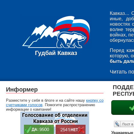
Кавказ… С
иные, до
новостях 
волне тер
войнах, п
обернулась
Перед каж
Гудбай Кавказ
которую, 
быть дал
Читать п
ПОДДЕ
Информер
РЕСПУ
Разместите у себя в блоге и на сайте нашу
кнопку со
счетчиками голосов
. Помогите распространению
информации о кампании!
Опубликовать в ЖЖ
Уважаемые 