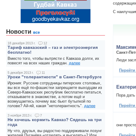
содержащих 
С наилучши
Новости
все
18 декабря 2013 г.
12
Максиме
Тариф кавказский – газ и электроэнергия
бесплатно!
Санкт-Пет
Вместо того, чтобы вытрясти с Кавказа долги, их
Люди засл
повесят на всех наших граждан.
далее
Перейти
5 декабря 2013 г.
11
Уроки "толерантности" в Санкт-Петербурге
Ирония: Русские сотрудницы питерских столовых,
Екатер
вы все ещё по-фашистки запрещаете выходцам из
Северо-Кавказских республик бесплатно питаться,
Пора дать
отказываете в знакомстве, а потом ещё и
возмущаетесь почему вас бьют бутылкой по
Перейти
голове? Ай-яй, какая "нетолерантность".
далее
3 ноября 2013 г.
7
Не хочешь кормить Кавказ? Сядешь на три
года
они прост
Ну что, друзья, вы радостно поддерживали лозунг
Перейти
жителей Пугачёва «отделять и выселять»? Или