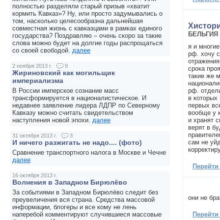
полностью разделяли старый призыв «хватит
кормить Кавказ»? Ну, или просто задумывались о
том, насколько целесообразна дальнейшая
Хистор
совместная жизнь с кавказцами в рамках единого
БЕЛЬГИЯ
государства? Поздравляю – очень скоро за такие
слова можно будет на долгие годы распрощаться
я и многие
со своей свободой.
далее
рф. хочу с
отражения
2 ноября 2013 г.
9
срока проя
Жириновский как могильщик
такие же 
империализма
национали
рф. отдели
В России имперское сознание масс
в которых 
трансформируется в националистическое. И
первых вс
недавнее заявление лидера ЛДПР по Северному
вообще у 
Кавказу можно считать свидетельством
и хранят с
наступления новой эпохи.
далее
верят в б
правителе
31 октября 2013 г.
3
сам не уйд
И ничего разжигать не надо.... (фото)
корректир
Сравнение транспортного налога в Москве и Чечне
далее
Перейти
16 октября 2013 г.
Волнения в Западном Бирюлёво
За событиями в Западном Бирюлёво следит без
они не бра
преувеличения вся страна. Средства массовой
информации, блогеры и все кому не лень
Перейти
наперебой комментируют случившиеся массовые