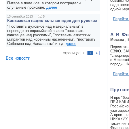
совместно
Питера в поле боя, в котором пострадали
надо воева
случайные прохожие.
далее
одной бер
13 сентября 2013 г.
5
Перейти
Кавказская национальная идея для русских
"Поставить духовное над материальным" в
переводе на евразийский значит "поставить
А. В. Ф
кавказцев над русскими", "поставить азиатских
мигрантов над коренным населением", "поставить
Москва
,
Собянина над Навальным" и т.д.
далее
Перестать
СЗФО. ЗАЧ
страница:
«
1
»
"спецопер
Все новости
с Мексикой
породы. Но
Перейти
Прутков
И про "б
ПРИ КАКИ
Российско
уже зарос
А прост, 
НИКАКИХ 
таким нич
Федераци