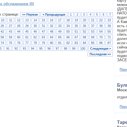
карту
 к обсуждениям (0)
можно
(ДАГ
НАТО
к странице:
<< Первая
< Предыдущая
1
2
3
4
5
6
7
будет
10
11
12
13
14
15
16
17
18
19
20
21
22
23
А Кав
есть 
26
27
28
29
30
31
32
33
34
35
36
37
38
39
будет
42
43
44
45
46
47
48
49
50
51
52
53
54
55
сбить
58
59
60
61
62
63
64
65
66
67
68
69
70
71
доле
если 
74
75
76
77
78
79
80
81
82
83
84
85
86
87
сейча
0
91
92
93
94
95
96
97
98
99
100
Следующая >
будет
Последняя >>
подв
ЗАС
Пер
Бул
Моск
отдел
Пер
Тар