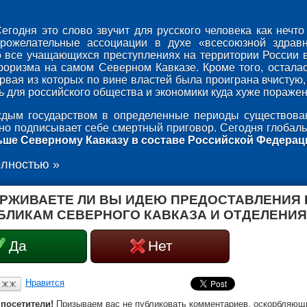
егодня это слово звучит для русского человека как неч
брожелательные ассоциации в духе «всесоюзной здрав
о все учащающихся преступлениях на территории России 
роризма на самом Северном Кавказе. Кроме того, осталас
ервая из которых по вине властей была проиграна вчистую,
 для российского общества и экономики куда хуже поражени
дым государством в определенные периоды существован
оно подписывает себе смертный приговор. Сегодня глобаль
ьше Северному Кавказу в составе Российской Федерац
олностью »
РЖИВАЕТЕ ЛИ ВЫ ИДЕЮ ПРЕДОСТАВЛЕНИЯ
БЛИКАМ СЕВЕРНОГО КАВКАЗА И ОТДЕЛЕНИЯ
Да
Нет
Нравится
посетители!
Призываем вас не публиковать комментариев, оскорбляющи