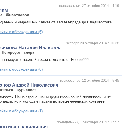
понедельник, 27 октября 2014 г. 4:19
лим
аз
,
Животновод
единный и неделимый Кавказ от Калининграда до Владивостока.
ейти к обсуждениям (6)
четверг, 23 октября 2014 г. 10:28
асимова Наталия Ивановна
т-Петербург
,
клерк
 планируете, после Кавказа отделить от России???
ейти к обсуждениям (0)
воскресенье, 12 октября 2014 г. 5:45
онов Андрей Николаевич
нгельск
,
журналист
лупость. Наша страна, наши деды кровь за неё проливали, и не
о деды, но и молодые пацаны во время чеченских компаний
ейти к обсуждениям (1)
понедельник, 1 сентября 2014 г. 17:57
нов иван васильевич