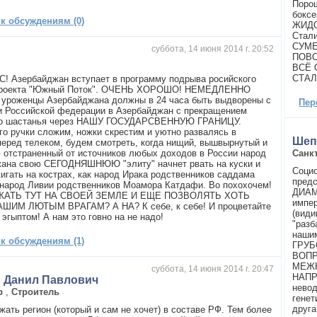
Порош
бокс
 к обсуждениям (0)
ЖИДО
Стал
СУМЕ
суббота, 14 июня 2014 г. 20:52
ПОВО
ВСЁ 
СТАЛ
С! Азербайджан вступает в программу подрыва росийского
 проекта "Южный Поток". ОЧЕНЬ ХОРОШО! НЕМЕДЛЕННО
ВСЕ уроженцы Азербайджана должны в 24 часа быть выдворены с
Пер
и Российской федерации в Азербайджан с прекращением
го шастанья через НАШУ ГОСУДАРСВЕННУЮ ГРАНИЦУ.
го ручки сложим, ножки скрестим и уютно развалясь в
Шеп
перед телеком, будем смотреть, когда нищий, вышвырнутый и
 отстраненный от источников любых доходов в России народ
Санк
ана свою СЕГОДНЯШНЮЮ "элиту" начнет рвать на куски и
Социо
игать на кострах, как народ Ирака родственников саддама
предс
 народ Ливии родственников Моамора Катдафи. Во похохочем!
ДИАМ
ЖАТЬ ТУТ НА СВОЕЙ ЗЕМЛЕ И ЕЩЕ ПОЗВОЛЯТЬ ХОТЬ
импер
АШИМ ЛЮТЫМ ВРАГАМ? А НА? К себе, к себе! И процветайте
(види
 эгыптом! А нам это говно на не надо!
"разб
наши
 к обсуждениям (1)
ГРУБ
ВОПР
МЕЖ
суббота, 14 июня 2014 г. 20:47
НАПР
в Данил Павлович
невод
р
,
Строитель
генет
друга
жать регион (который и сам не хочет) в составе РФ. Тем более