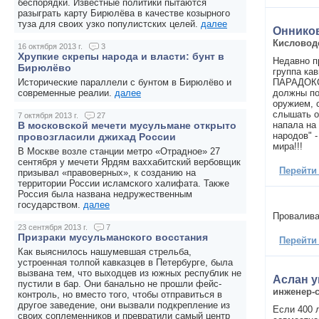
беспорядки. Известные политики пытаются
разыграть карту Бирюлёва в качестве козырного
туза для своих узко популистских целей.
далее
Оннико
Кисловод
16 октября 2013 г.
3
Хрупкие скрепы народа и власти: бунт в
Недавно п
Бирюлёво
группа кав
ПАРАДОКС:
Исторические параллели с бунтом в Бирюлёво и
должны по
современные реалии.
далее
оружием, 
слышать о
7 октября 2013 г.
27
напала на
В московской мечети мусульмане открыто
народов" 
провозгласили джихад России
мира!!!
В Москве возле станции метро «Отрадное» 27
сентября у мечети Ярдям ваххабитский вербовщик
Перейти
призывал «правоверных», к созданию на
территории России исламского халифата. Также
Россия была названа недружественным
государством.
далее
Провалива
23 сентября 2013 г.
7
Призраки мусульманского восстания
Перейти
Как выяснилось нашумевшая стрельба,
устроенная толпой кавказцев в Петербурге, была
вызвана тем, что выходцев из южных республик не
Аслан 
пустили в бар. Они банально не прошли фейс-
инженер-
контроль, но вместо того, чтобы отправиться в
другое заведение, они вызвали подкрепление из
Если 400 
своих соплеменников и превратили самый центр