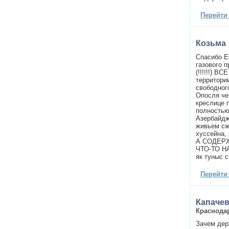
Перейти
Козьма
Спасибо Е
газового
(!!!!!!) 
территори
свободно
Опосля че
креслице 
полностью
Азербайдж
живьем сж
хуссейна,
А СОДЕР
ЧТО-ТО Н
як туныс с
Перейти
Капаче
Краснода
Зачем дер