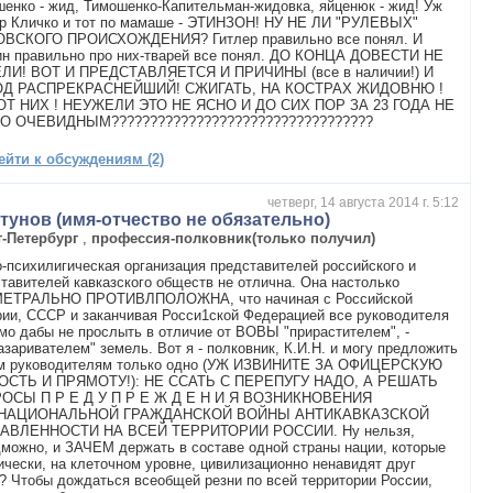
енко - жид, Тимошенко-Капительман-жидовка, яйценюк - жид! Уж
ер Кличко и тот по мамаше - ЭТИНЗОН! НУ НЕ ЛИ "РУЛЕВЫХ"
ВСКОГО ПРОИСХОЖДЕНИЯ? Гитлер правильно все понял. И
ин правильно про них-тварей все понял. ДО КОНЦА ДОВЕСТИ НЕ
ЛИ! ВОТ И ПРЕДСТАВЛЯЕТСЯ И ПРИЧИНЫ (все в наличии!) И
Д РАСПРЕКРАСНЕЙШИЙ! СЖИГАТЬ, НА КОСТРАХ ЖИДОВНЮ !
ОТ НИХ ! НЕУЖЕЛИ ЭТО НЕ ЯСНО И ДО СИХ ПОР ЗА 23 ГОДА НЕ
О ОЧЕВИДНЫМ??????????????????????????????????
ейти к обсуждениям (2)
четверг, 14 августа 2014 г. 5:12
тунов (имя-отчество не обязательно)
т-Петербург
,
профессия-полковник(только получил)
-психилигическая организация представителей российского и
тавителей кавказского обществ не отлична. Она настолько
ЕТРАЛЬНО ПРОТИВЛПОЛОЖНА, что начиная с Российской
ии, СССР и заканчивая Росси1ской Федерацией все руководителя
мо дабы не прослыть в отличие от ВОВЫ "прирастителем", -
азаривателем" земель. Вот я - полковник, К.И.Н. и могу предложить
м руководителям только одно (УЖ ИЗВИНИТЕ ЗА ОФИЦЕРСКУЮ
ОСТЬ И ПРЯМОТУ!): НЕ ССАТЬ С ПЕРЕПУГУ НАДО, А РЕШАТЬ
ОСЫ П Р Е Д У П Р Е Ж Д Е Н И Я ВОЗНИКНОВЕНИЯ
НАЦИОНАЛЬНОЙ ГРАЖДАНСКОЙ ВОЙНЫ АНТИКАВКАЗСКОЙ
АВЛЕННОСТИ НА ВСЕЙ ТЕРРИТОРИИ РОССИИ. Ну нельзя,
можно, и ЗАЧЕМ держать в составе одной страны нации, которые
ически, на клеточном уровне, цивилизационно ненавидят друг
? Чтобы дождаться всеобщей резни по всей территории России,