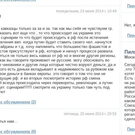
Пер
понедельник, 23 июня 2014 г. 10:49
и
Нет, 
 кавказцы только за за и за. так как мы себя не чувствуем гр.
казать вот еще что , то что происходит на украине это
Пер
 сценарии то что будет происходить в рф после истечения
вления ввп. когда путин будет ставить своего чел. начнутся
майданы и т.д. хочу напомнить что большинство фашистов и
стов присутствуют в рф, которые и начнут процессе развала
Пил
ться не только весь кавказ от рф но и многие другие регионы,
Моск
как вы говорите проживают не русские. могу обосновать во
е чиновники и другие лица которые честно воруют деньги, да и
Сегод
кого есть деньки вкладывают в недвижимость за рубежом как
,что 
вои деньги в банках европы. это говорит о том что они не
хотят
удущие рф. и во вторых посмотрите историю рф смена
Есть 
й всегда происходила через перевороты, революции. а путин
не ра
ет. сценарии!!!!!!! смотрите на украину только там чуть под
японе
уют
работ
Росси
каком
 к обсуждениям (2)
Союза
котор
пятница, 20 июня 2014 г. 20:55
регал
сдела
тья нам...
Пер
 к обсуждениям (0)