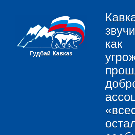
Кавк
звуч
как
Гудбай Кавказ
угро
пр
добр
ас
«вс
ост