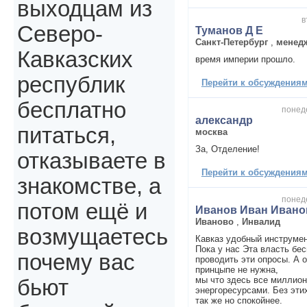
выходцам из
в
Северо-
Туманов Д Е
Санкт-Петербург
,
менед
Кавказских
время империи прошло.
республик
Перейти к обсуждениям 
бесплатно
понеде
александр
питаться,
москва
За, Отделение!
отказываете в
Перейти к обсуждениям 
знакомстве, а
понеде
потом ещё и
Иванов Иван Ивано
Иваново
,
Инвалид
возмущаетесь
Кавказ удобный инструме
Пока у нас Эта власть бе
почему вас
проводить эти опросы. А 
принцыпе не нужна,
мы что здесь все миллион
бьют
энергоресурсами. Без эт
так же но спокойнее.