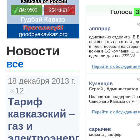
Голоса
З
с
апппррр
однозначно отделитЬ! В 
они воевать не хотели , д
Новости
в плен, воевали на сторон
война в 1-2 компании........
сделали для нас??????
все
Перейти к обсуждениям 
18 декабря 2013 г.
с
Кузнецов
12
Сергей
,
Администратор
Полностью поддерживаю 
Тариф
Северного Кавказа от РФ!
кавказский –
Перейти к обсуждениям 
газ и
с
сарычев
москва
,
шофёр
электроэнергия