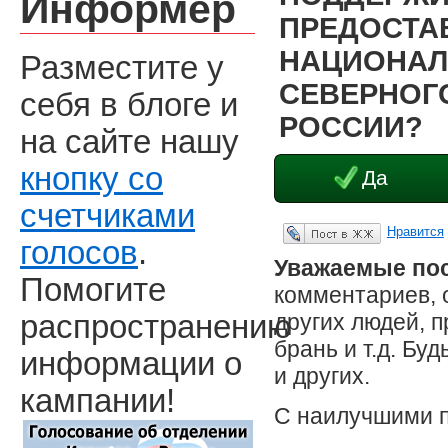
Информер
ПРЕДОСТА
НАЦИОНАЛ
Разместите у
СЕВЕРНОГО
себя в блоге и
РОССИИ?
на сайте нашу
кнопку со
Да
счетчиками
Нравится
Опубликовать в ЖЖ
голосов
.
Уважаемые пос
Помогите
комментариев, 
других людей, 
распространению
брань и т.д. Бу
информации о
и других.
кампании!
С наилучшими 