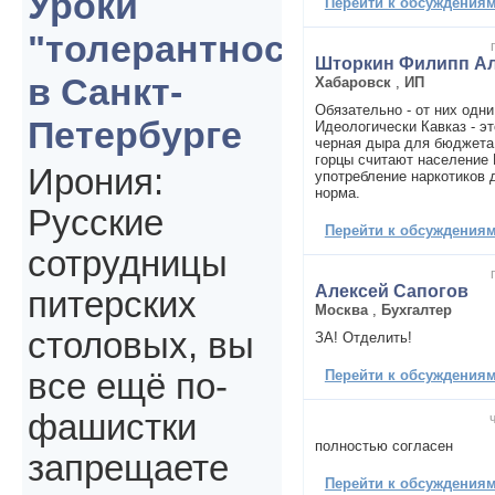
Уроки
Перейти к обсуждениям 
"толерантности"
Шторкин Филипп Ал
в Санкт-
Хабаровск
,
ИП
Обязательно - от них одн
Петербурге
Идеологически Кавказ - эт
черная дыра для бюджета.
горцы считают население 
Ирония:
употребление наркотиков 
норма.
Русские
Перейти к обсуждениям 
сотрудницы
Алексей Сапогов
питерских
Москва
,
Бухгалтер
столовых, вы
ЗА! Отделить!
Перейти к обсуждениям 
все ещё по-
фашистки
полностью согласен
запрещаете
Перейти к обсуждениям 