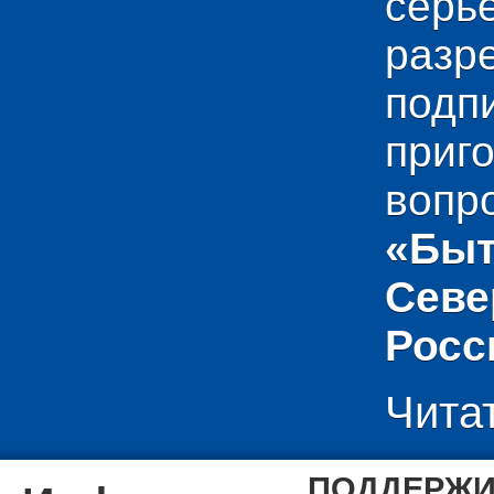
сер
раз
подп
приг
вопр
«Быт
Севе
Росс
Чита
ПОДДЕРЖИ