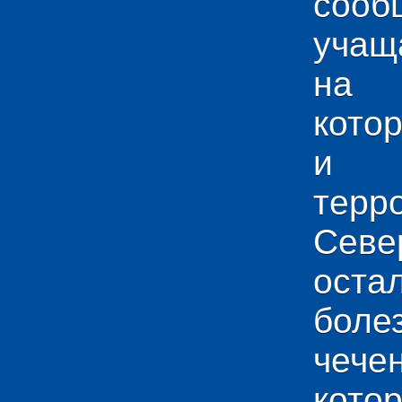
сооб
учащ
на 
кото
и у
тер
Севе
ос
боле
чече
кото