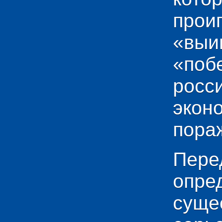
прои
«выи
«по
рос
эко
пораж
Пере
опр
сущ