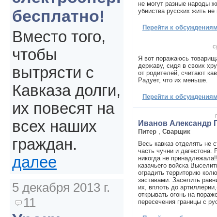
не могут разные народы ж
бесплатно!
убииства русских жить не
Перейти к обсуждениям 
Вместо того,
с
чтобы
Я вот поражаюсь товарища
державу, сидя в своих хр
вытрясти с
от родителей, считают ка
Радует, что их меньше.
Кавказа долги,
Перейти к обсуждениям 
их повесят на
всех наших
Иванов Александр 
Питер
,
Сварщик
граждан.
Весь кавказ отделять не с
часть чучни и дагестона. 
далее
никогда не принадлежала!!
казачьего войска Выселит
оградить территорию кол
заставами. Заселить равн
5 декабря 2013 г.
их, вплоть до артиллерии,
открывать огонь на пораж
11
пересечения границы с рус