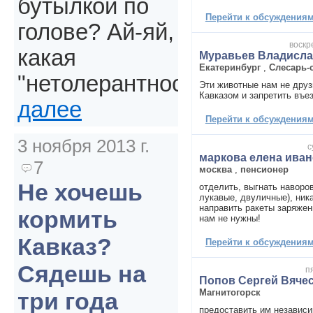
бутылкой по
Перейти к обсуждениям 
голове? Ай-яй,
воскр
какая
Муравьев Владисла
Екатеринбург
,
Слесарь-
"нетолерантность".
Эти животные нам не друз
Кавказом и запретить въе
далее
Перейти к обсуждениям 
3 ноября 2013 г.
с
маркова елена ива
7
москва
,
пенсионер
Не хочешь
отделить, выгнать наворо
лукавые, двуличные), ника
направить ракеты заряжен
кормить
нам не нужны!
Кавказ?
Перейти к обсуждениям 
Сядешь на
п
Попов Сергей Вяче
Магнитогорск
три года
предоставить им независи