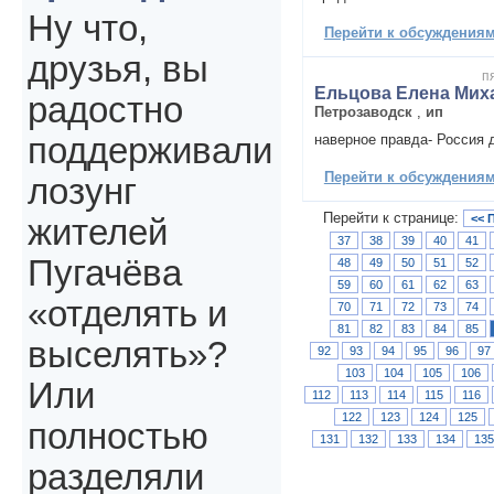
Ну что,
Перейти к обсуждениям 
друзья, вы
п
Ельцова Елена Мих
радостно
Петрозаводск
,
ип
наверное правда- Россия 
поддерживали
Перейти к обсуждениям 
лозунг
Перейти к странице:
<< 
жителей
37
38
39
40
41
Пугачёва
48
49
50
51
52
59
60
61
62
63
«отделять и
70
71
72
73
74
81
82
83
84
85
выселять»?
92
93
94
95
96
97
103
104
105
106
Или
112
113
114
115
116
122
123
124
125
полностью
131
132
133
134
13
разделяли