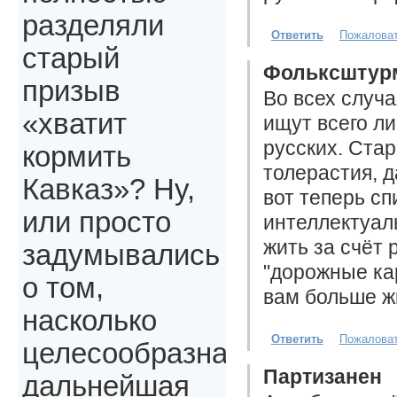
разделяли
Ответить
Пожалова
старый
Фольксштур
призыв
Во всех случа
«хватит
ищут всего л
русских. Стар
кормить
толерастия, 
Кавказ»? Ну,
вот теперь сп
или просто
интеллектуаль
жить за счёт 
задумывались
"дорожные ка
о том,
вам больше ж
насколько
Ответить
Пожалова
целесообразна
Партизанен
дальнейшая