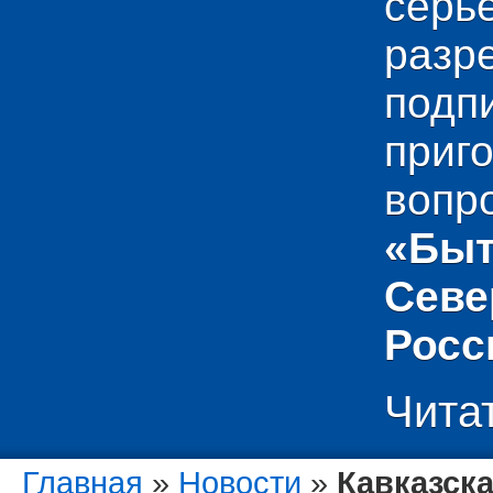
сер
раз
подп
приг
вопр
«Быт
Севе
Росс
Чита
Главная
»
Новости
»
Кавказск