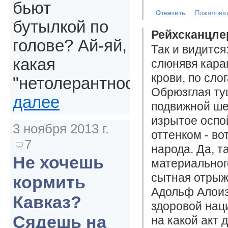
бьют
Ответить
Пожалова
бутылкой по
Рейхсканцле
голове? Ай-яй,
Так и видится
какая
слюнявя кара
крови, по сло
"нетолерантность".
Обрюзглая ту
далее
подвижной ше
изрытое оспо
3 ноября 2013 г.
оттенком - во
7
народа. Да, 
Не хочешь
материального
сытная отрыж
кормить
Адольф Алоизы
Кавказ?
здоровой нац
Сядешь на
на какой акт 