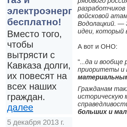
рядового росси
разработчиков
электроэнергия
войсковой атам
бесплатно!
Водолацкий. — 
идеи, который 
Вместо того,
чтобы
А вот и ОНО:
вытрясти с
"
...да и вообщ
Кавказа долги,
приоритеты и
их повесят на
материальны
всех наших
Гражданам та
граждан.
историческую 
справедливости
далее
больших и мал
5 декабря 2013 г.