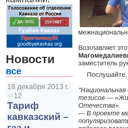
межнациональн
Возглавляет это
Магомедалиев
Новости
заместитель ру
все
Послушайте, 
18 декабря 2013 г.
"Национальная 
12
тезисов — «Жи
Тариф
Отечества».
— В проекте мы 
кавказский –
популяризовать
газ и