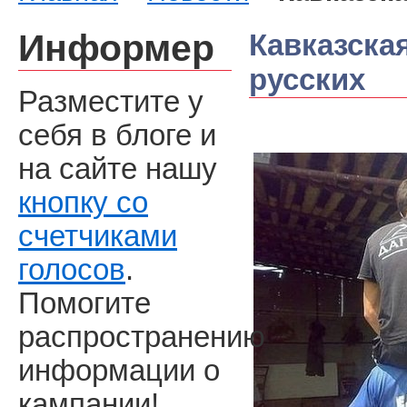
Информер
Кавказска
русских
Разместите у
себя в блоге и
на сайте нашу
кнопку со
счетчиками
голосов
.
Помогите
распространению
информации о
кампании!