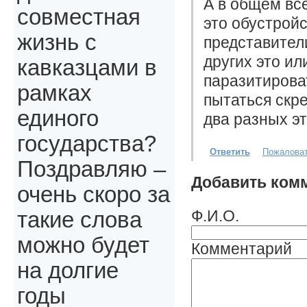
А в общем вс
совместная
это обустройс
жизнь с
представител
других это ил
кавказцами в
паразитироват
рамках
пытаться скре
единого
два разных эт
государства?
Ответить
Пожалова
Поздравляю –
Добавить ком
очень скоро за
Ф.И.О.
такие слова
можно будет
Комментарий
на долгие
годы