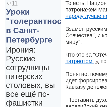
11
То есть. Национ
патронажем Маг
Уроки
народу лучше н
"толерантности"
Взамен русским 
в Санкт-
Отечества", и к
Петербурге
миру".
Ирония:
Что это за "Оте
Русские
патриотом"
, п
сотрудницы
Понятно, почем
питерских
идет форсирова
столовых, вы
Кавказу денежек
все ещё по-
"Поставить дух
фашистки
евразийский зна