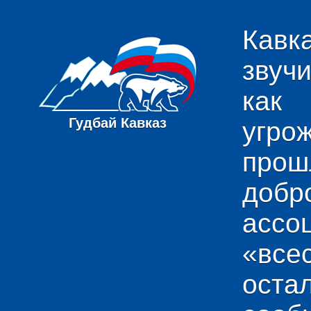
Кавк
звуч
как
Гудбай Кавказ
угро
пр
добр
ас
«вс
ост