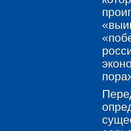
прои
«выи
«по
рос
эко
пораж
Пере
опр
сущ