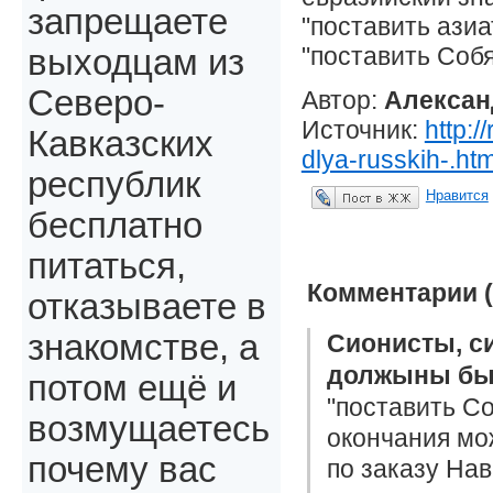
запрещаете
"поставить ази
"поставить Собя
выходцам из
Северо-
Автор:
Алексан
Источник:
http:
Кавказских
dlya-russkih-.ht
республик
Нравится
Опубликовать в ЖЖ
бесплатно
питаться,
Комментарии (
отказываете в
знакомстве, а
Сионисты, с
должыны быт
потом ещё и
"поставить С
возмущаетесь
окончания мож
почему вас
по заказу На