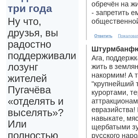
обречён на ж
три года
- запретить е
Ну что,
общественной
друзья, вы
Ответить
Пожалова
радостно
Штурмбанф
поддерживали
Ага, поддержк
лозунг
жить в земля
накормим! А 
жителей
"крупнейший 
Пугачёва
курортами, т
«отделять и
аттракционам
евразийства!
выселять»?
навыкате, мяс
Или
щербатыми зу
полностью
русского наро