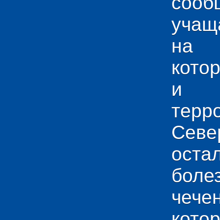
сооб
учащ
на 
кото
и у
тер
Севе
ос
боле
чече
кото