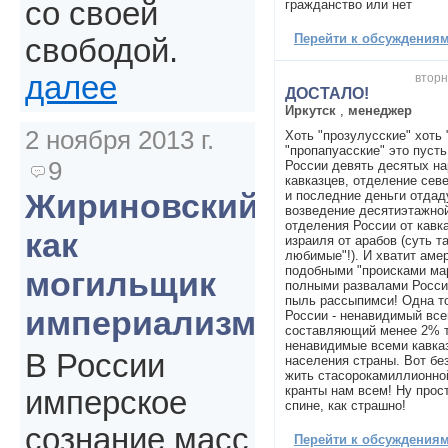
со своей
гражданство или нет
Перейти к обсуждениям 
свободой.
далее
вторн
ДОСТАЛО!
Иркутск
,
менеджер
2 ноября 2013 г.
Хоть "прозулусские" хоть 
"пропапуасские" это пусть
9
России девять десятых на
кавказцев, отделение сев
Жириновский
и последние деньги отдаду
возведение десятиэтажной
отделения России от кавка
как
израиля от арабов (суть т
любимые"!). И хватит амер
подобными "происками ма
могильщик
полными развалами России
пыль рассыпимси! Одна то
империализма
России - ненавидимый все
составляющий менее 2% т
ненавидимые всеми кавка
В России
населения страны. Вот без
жить стасорокамиллионной
кранты нам всем! Ну прос
имперское
спине, как страшно!
сознание масс
Перейти к обсуждениям 