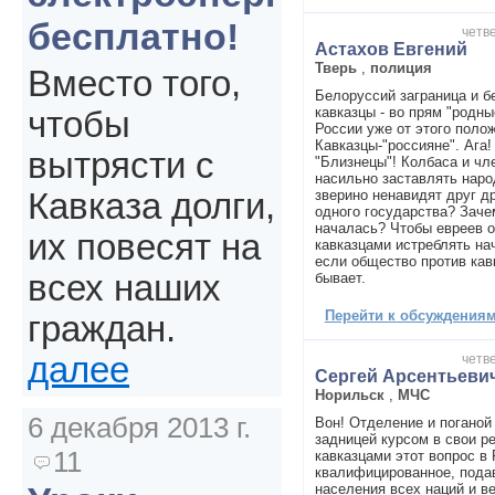
бесплатно!
четве
Астахов Евгений
Тверь
,
полиция
Вместо того,
Белоруссий заграница и б
кавказцы - во прям "родн
чтобы
России уже от этого поло
Кавказцы-"россияне". Ага!
вытрясти с
"Близнецы"! Колбаса и чл
насильно заставлять наро
зверино ненавидят друг др
Кавказа долги,
одного государства? Зач
началась? Чтобы евреев 
их повесят на
кавказцами истреблять нач
если общество против кав
всех наших
бывает.
Перейти к обсуждениям 
граждан.
далее
четве
Сергей Арсентьеви
Норильск
,
МЧС
6 декабря 2013 г.
Вон! Отделение и поганой 
задницей курсом в свои ре
11
кавказцами этот вопрос в
квалифицированное, под
населения всех наций и в