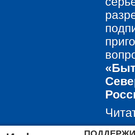
сер
раз
подп
приг
вопр
«Быт
Севе
Росс
Чита
ПОДДЕРЖИ