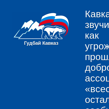
Кавк
звуч
как
Гудбай Кавказ
угро
пр
добр
ас
«вс
ост