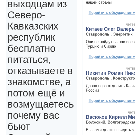
выходцам из
нашей страны
Северо-
Перейти к обсуждениям 
Кавказских
четве
Китаев Олег Валер
Ставрополь
,
Энергетик
республик
Они не пойдут за нас воев
бесплатно
Турцию и Сирию
Перейти к обсуждениям 
питаться,
отказываете в
четве
Никитин Роман Ник
Ставрополь
,
Конструкт
знакомстве, а
Давно пора отделить Кавк
потом ещё и
России
Перейти к обсуждениям 
возмущаетесь
почему вас
четв
Васюков Кирилл М
Волжский, Волгоградска
бьют
Вы сами должны видеть чт