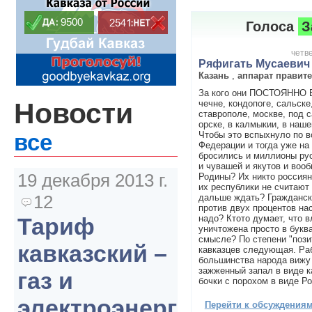
Голоса
З
четве
Ряфигать Мусаевич
Казань
,
аппарат правит
За кого они ПОСТОЯННО
Новости
чечне, кондопоге, сальске
ставрополе, москве, под с
орске, в калмыкии, в наше
Чтобы это вспыхнуло по в
все
Федерации и тогда уже на 
бросились и миллионы рус
и чувашей и якутов и воо
19 декабря 2013 г.
Родины? Их никто россиян
их республики не считают
12
дальше ждать? Гражданск
против двух процентов на
надо? Ктото думает, что в
Тариф
уничтожена просто в букв
смысле? По степени "пози
кавказский –
кавказцев следующая. Ра
большинства народа вижу
зажженный запал в виде к
газ и
бочки с порохом в виде Р
электроэнергия
Перейти к обсуждениям 