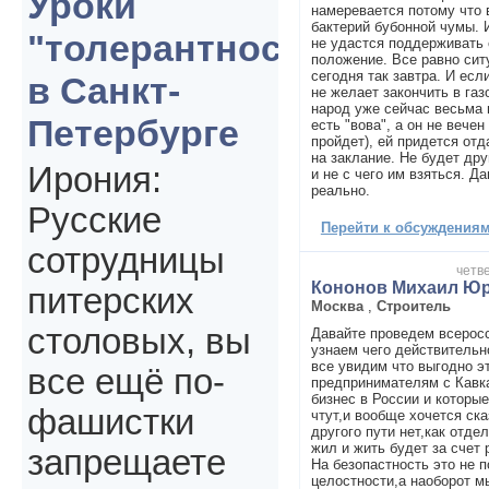
Уроки
намеревается потому что 
бактерий бубонной чумы. 
"толерантности"
не удастся поддерживат
положение. Все равно сит
сегодня так завтра. И есл
в Санкт-
не желает закончить в газ
народ уже сейчас весьма 
Петербурге
есть "вова", а он не вечен
пройдет), ей придется отд
на заклание. Не будет дру
Ирония:
и не с чего им взяться. Д
реально.
Русские
Перейти к обсуждениям 
сотрудницы
четве
Кононов Михаил Ю
питерских
Москва
,
Строитель
столовых, вы
Давайте проведем всеросс
узнаем чего действительн
все увидим что выгодно э
все ещё по-
предпринимателям с Кавка
бизнес в России и которые
фашистки
чтут,и вообще хочется ска
другого пути нет,как отде
жил и жить будет за счет 
запрещаете
На безопастность это не 
целостности,а наоборот м