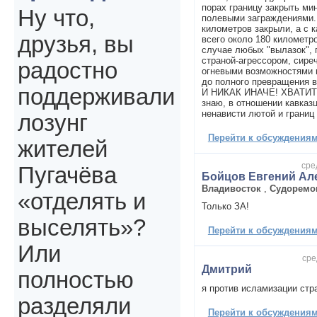
порах границу закрыть ми
Ну что,
полевыми заграждениями. 
километров закрыли, а с 
друзья, вы
всего около 180 километро
случае любых "вылазок", п
страной-агрессором, сир
радостно
огневыми возможностями 
до полного превращения 
поддерживали
И НИКАК ИНАЧЕ! ХВАТИТ! Н
знаю, в отношении кавказ
ненависти лютой и границ
лозунг
Перейти к обсуждениям 
жителей
сре
Пугачёва
Бойцов Евгений Ал
Владивосток
,
Судоремо
«отделять и
Только ЗА!
выселять»?
Перейти к обсуждениям 
Или
сре
Дмитрий
полностью
я против исламизации стр
разделяли
Перейти к обсуждениям 