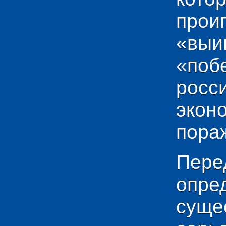
прои
«выи
«по
рос
эко
пораж
Пере
опр
сущ