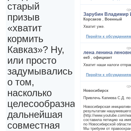
старый
ср
Зарубин Владимир 
призыв
Корсаков
,
Военный
«хватит
Хватит уже.
кормить
Перейти к обсуждениям 
Кавказ»? Ну,
ср
лена ленина леновн
екб
,
официант
или просто
Хватит наши налоги отпра
задумывались
Перейти к обсуждениям 
о том,
ср
насколько
Новосибирск
Привлечь Капиева С.Д. по
целесообразна
Новосибирская инициативн
результатам нашумевшего
дальнейшая
(http://www.youtube.com/
составила петицию на им
совместная
по Новосибирской области
Мы требуем от правоохра