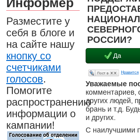
Информер
ПРЕДОСТА
НАЦИОНАЛ
Разместите у
СЕВЕРНОГО
себя в блоге и
РОССИИ?
на сайте нашу
кнопку со
Да
счетчиками
Нравится
Опубликовать в ЖЖ
голосов
.
Уважаемые пос
Помогите
комментариев, 
других людей, 
распространению
брань и т.д. Бу
информации о
и других.
кампании!
С наилучшими 