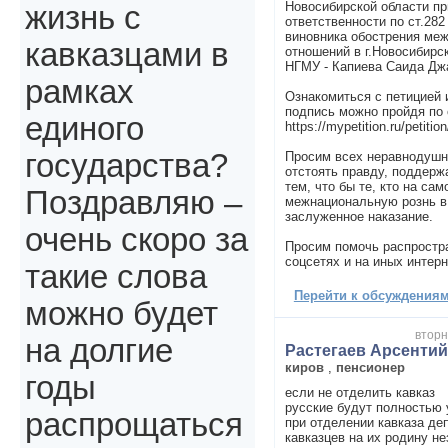
Новосибирской области пр
жизнь с
ответственности по ст.2
виновника обострения ме
кавказцами в
отношений в г.Новосибирс
НГМУ - Капиева Саида Дж
рамках
Ознакомиться с петицией 
подпись можно пройдя по
единого
https://mypetition.ru/petitio
государства?
Просим всех неравнодуш
отстоять правду, поддерж
тем, что бы те, кто на са
Поздравляю –
межнациональную рознь в
заслуженное наказание.
очень скоро за
Просим помочь распростр
соцсетях и на иных интерн
такие слова
Перейти к обсуждениям 
можно будет
вторн
на долгие
Растегаев Арсенти
киров
,
пенсионер
годы
если не отделить кавказ
русские будут полностью
распрощаться
при отделении кавказа де
кавказцев на их родину н