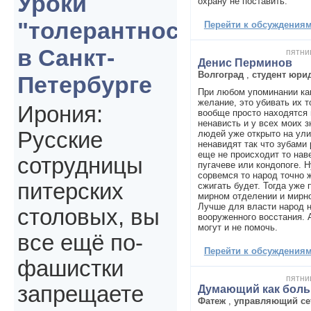
Уроки
охрану не поставить.
"толерантности"
Перейти к обсуждениям 
в Санкт-
пятниц
Денис Перминов
Волгоград
,
студент юри
Петербурге
При любом упоминании ка
желание, это убивать их т
Ирония:
вообще просто находятся 
ненависть и у всех моих з
Русские
людей уже открыто на ул
ненавидят так что зубами 
еще не происходит то нав
сотрудницы
пугачеве или кондопоге. Н
сорвемся то народ точно 
питерских
сжигать будет. Тогда уже 
мирном отделении и мирно
Лучше для власти народ н
столовых, вы
вооруженного восстания. А
могут и не помочь.
все ещё по-
Перейти к обсуждениям 
фашистки
пятниц
запрещаете
Думающий как боль
Фатеж
,
управляющий се