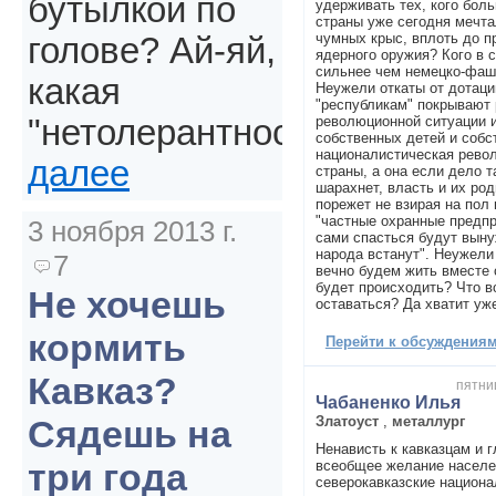
бутылкой по
удерживать тех, кого бол
страны уже сегодня мечта
чумных крыс, вплоть до п
голове? Ай-яй,
ядерного оружия? Кого в с
сильнее чем немецко-фаш
какая
Неужели откаты от дотаци
"республикам" покрывают 
революционной ситуации и
"нетолерантность".
собственных детей и соб
националистическая рево
далее
страны, а она если дело т
шарахнет, власть и их ро
порежет не взирая на пол 
"частные охранные предпри
3 ноября 2013 г.
сами спасться будут вын
народа встанут". Неужели 
7
вечно будем жить вместе 
будет происходить? Что во
Не хочешь
оставаться? Да хватит уж
кормить
Перейти к обсуждениям 
Кавказ?
пятниц
Чабаненко Илья
Златоуст
,
металлург
Сядешь на
Ненависть к кавказцам и 
три года
всеобщее желание населе
северокавказские национа