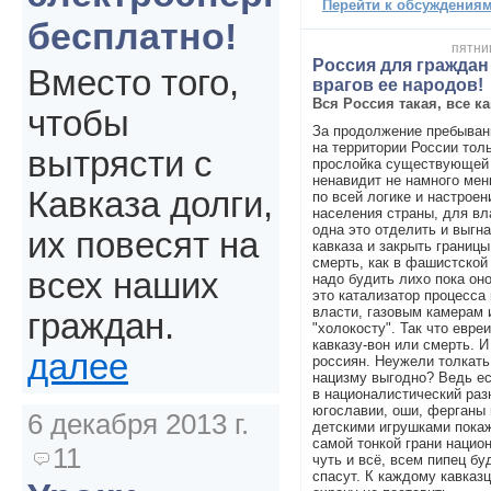
Перейти к обсуждениям 
бесплатно!
пятниц
Россия для граждан 
Вместо того,
врагов ее народов!
Вся Россия такая, все к
чтобы
За продолжение пребывани
на территории России толь
вытрясти с
прослойка существующей 
ненавидит не намного мен
Кавказа долги,
по всей логике и настроен
населения страны, для вла
одна это отделить и выгн
их повесят на
кавказа и закрыть границы
смерть, как в фашистской 
всех наших
надо будить лихо пока оно
это катализатор процесса
власти, газовым камерам 
граждан.
"холокосту". Так что евре
кавказу-вон или смерть. 
далее
россиян. Неужели толкать
нацизму выгодно? Ведь е
в националистический раз
югославии, оши, ферганы 
6 декабря 2013 г.
детскими игрушками покаж
самой тонкой грани нацио
11
чуть и всё, всем пипец бу
спасут. К каждому кавказ