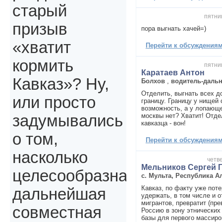
старый
пятниц
призыв
пора выгнать хачей=)
«хватит
Перейти к обсуждениям 
кормить
пятниц
Каратаев Антон
Кавказ»? Ну,
Болхов
,
водитель-даль
Отделить, выгнать всех д
или просто
границу. Границу у нищей 
возможность, а у лопающ
москвы нет? Хватит! Отде
задумывались
кавказца - вон!
о том,
Перейти к обсуждениям 
насколько
четве
Мельников Сергей 
целесообразна
с. Мульта, Республика А
Кавказ, по факту уже поте
дальнейшая
удержать, в том числе и 
мигрантов, превратит (пре
совместная
Россию в зону этнических
базы для первого массиро