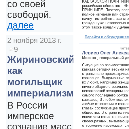
со своей
КАВКАЗСКОЙ ПОЛИТИКИ и 
российское общество -
ПРИНЦИПЕ. Поэтому впер
свободой.
полное изгнание или стран
начнут истреблять все ст
далее
граждан уже независимо о
этом также врядли уцелее
Перейти к обсуждениям 
2 ноября 2013 г.
9
четве
Левиев Олег Алекс
Жириновский
Москва
,
генеральный д
Ситуация во взаимоотнош
как
кавказа сегодня весьма н
страны явно просматривае
кавказцев. Выдуманные ле
могильщик
их любит, например женщ
ничего общего с реально
империализма
некавказской женщины кав
самого последнего бомжа 
кавказец. В любом колле
В России
любые отношения с кавказ
глазах сослуживцев прост
общества. В стране их ни
имперское
иначе чем каких-то нечис
своеобразных, вызывающи
сознание масс
отторжение насекомых, с