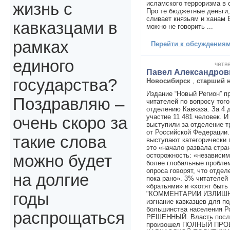
исламского терроризма в 
жизнь с
Про те бюджетные деньги,
сливает князьям и ханам 
кавказцами в
можно не говорить ...
рамках
Перейти к обсуждениям 
единого
четве
Павел Александров
государства?
Новосибирск
,
старший 
Издание “Новый Регион” п
Поздравляю –
читателей по вопросу того
отделению Кавказа. За 4 
участие 11 481 человек. И
очень скоро за
выступили за отделение т
от Российской Федерации
такие слова
выступают категорически 
это «начало развала стра
осторожность: «независим
можно будет
более глобальные пробле
опроса говорят, что отдел
на долгие
пока рано». 3% читателей
«братьями» и «хотят быть 
"КОММЕНТАРИИ ИЗЛИШНИ!
годы
изгнание кавказцев для 
большинства населения Р
распрощаться
РЕШЕННЫЙ. Власть после 
произошел ПОЛНЫЙ ПР