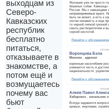
выходцам из
Желание уже не просто гна
бешеных собак. Кавказцы 
Северо-
России. Мы с кавказцами 
непримиримимые враги. Н
быть не может, а есть к к
Кавказских
лютая ненависть и еще бре
то черной липкой грязной 
республик
смыть растворителем и в
серной кислотой.
бесплатно
Перейти к обсуждениям 
питаться,
пятниц
Воронцова Бэла
отказываете в
Мюнхен
,
адвокат
коренным населе6ием рос
знакомстве, а
унижается честь и достон
нацмональности. ущемляю
потом ещё и
Перейти к обсуждениям 
возмущаетесь
пятниц
почему вас
Алеев Павел Алекс
Хабаровск
,
начальник 
бьют
Всегда задавался вопросо
кровью, жертвами, ограб