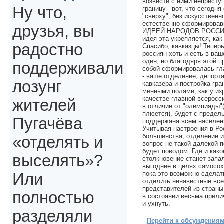
возвести с ними непристу
Ну что,
границу - вот, что сегодня
"сверху", без искусственн
естественно сформиров
друзья, вы
ИДЕЕЙ НАРОДОВ РОССИ
идея эта укрепляется, как
радостно
Спасибо, кавказцы! Тепер
россиян хоть и есть в ва
один, но благодяря этой 
поддерживали
собой сформировалась гл
- ваше отделение, депорт
лозунг
кавказера и постройка гра
минными полями, как у из
качестве главной всеросси
жителей
в отличие от "олимпиады"
плюется), будет с преде
Пугачёва
поддержана всем населен
Учитывая настроения в Р
большинства, отделение и
«отделять и
вопрос не такой далекой п
будет поводом. Где и как
выселять»?
столкновение станет запа
выгоднее в целях самосох
пока это возможно сделат
Или
отделить ненавистные все
представителей из страны,
полностью
в состоянии весьма прили
и ухнуть.
разделяли
Перейти к обсуждениям 