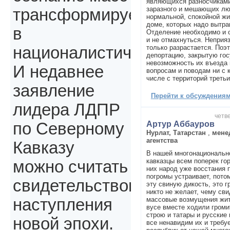
являющихся разносчиками 
заразного и мешающих лю
трансформируется
нормальной, спокойной жи
доме, которых надо вытра
в
Отделение необходимо и о
и не отмахнуться. Неприя
только разрастается. Поэ
националистическое.
депортацию, закрытую гос
невозможность их въезда 
И недавнее
вопросам и поводам ни с к
числе с территорий третьи
заявление
Перейти к обсуждениям 
лидера ЛДПР
четве
Артур Аббауров
по Северному
Нурлат, Татарстан
,
мене
агентства
Кавказу
В нашей многонациональн
кавказцы всем поперек гор
можно считать
них народ уже восстания 
погромы устраивает, пото
свидетельством
эту свиную дикость, это г
никто не желает, чему сви
массовые возмущения жит
наступления
вусе вместе ходили громи
строю и татары и русские
новой эпохи.
все ненавидим их и требу