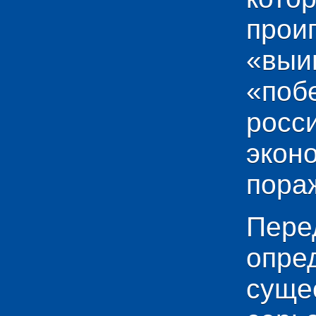
прои
«выи
«по
рос
эко
пораж
Пере
опр
сущ