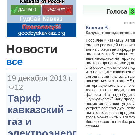
Голоса
З
пятниц
Ксения В.
Калуга
,
преподаватель 
Россияне и кавказцы явля
Новости
сильно растущей ненавист
война с жертвами среди р
полным истреблением тех 
еще находятся на террито
все
полтора процента или два
ста сорока миллионов люд
что на защите кавказцев о
19 декабря 2013 г.
сегодня видят, власть на
поменяться и отнюдь НЕ н
12
интернациональную", чего
дурак этого не видит, а п
фашизм. Что тогда будет 
Тариф
"бурбулисами" могу предс
несмотря на свою тупую у
кавказский –
устроит референдум, отде
всех кавказцев за предел
тогда может быть и возмо
газ и
беспереворотное и без рек
страны.
электроэнергия