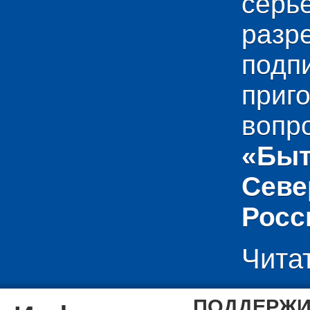
сер
раз
подп
приг
вопр
«Быт
Севе
Росс
Чита
ПОДДЕРЖИ