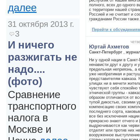
республик от нашей много
далее
полного, всех до одного 
с территории нашей страны
Россией и не считает и со
гражданами России также.
31 октября 2013 г.
Перейти к обсуждениям 
3
И ничего
четве
Юртай Ахметов
Санкт-Петербург
,
журна
разжигать не
Ни у одной нации в Санкт-
ненависти друг к другу и 
надо....
предельная неприязнь, а 
уже необратимая и растущ
(фото)
представителям кавказа. Н
улицах ни в мечети жител
чувствуют себя спокойно т
Сравнение
этнической группы - кавка
образом отличаются от вс
тупой дикостью, своими 
транспортного
компенсацию своих компл
последнего сорта, каковы
налога в
все без исключения нации 
прекрасно знают отчего и 
выдрючиваются как черви 
Москве и
отделят или против них н
вооруженное выступление
страны которым они всем 