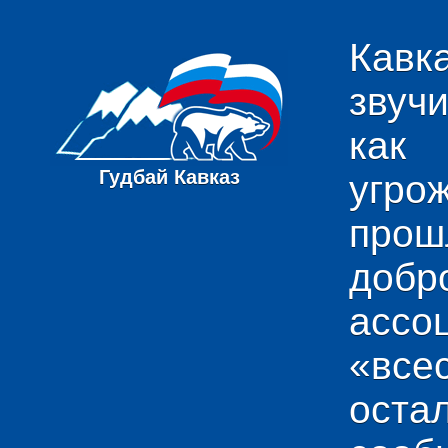
Кавк
звуч
как
Гудбай Кавказ
угро
пр
добр
ас
«вс
ост