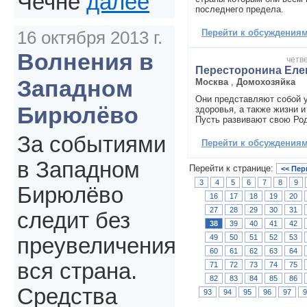
Чечне
далее
последнего предела.
Перейти к обсуждениям 
16 октября 2013 г.
Волнения в
четве
Пересторонина Еле
Западном
Москва
,
Домохозяйка
Они представляют собой у
Бирюлёво
здоровья, а также жизни и
Пусть развивают свою Роди
За событиями
Перейти к обсуждениям 
в Западном
Перейти к странице:
<< Пер
3
4
5
6
7
8
9
Бирюлёво
16
17
18
19
20
27
28
29
30
31
следит без
38
39
40
41
42
49
50
51
52
53
преувеличения
60
61
62
63
64
вся страна.
71
72
73
74
75
82
83
84
85
86
Средства
93
94
95
96
97