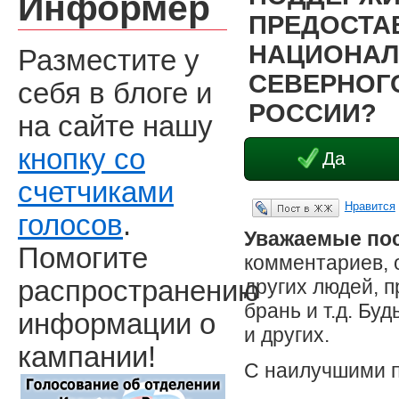
Информер
ПРЕДОСТА
НАЦИОНАЛ
Разместите у
СЕВЕРНОГО
себя в блоге и
РОССИИ?
на сайте нашу
кнопку со
Да
счетчиками
Нравится
Опубликовать в ЖЖ
голосов
.
Уважаемые пос
Помогите
комментариев, 
других людей, 
распространению
брань и т.д. Бу
информации о
и других.
кампании!
С наилучшими 