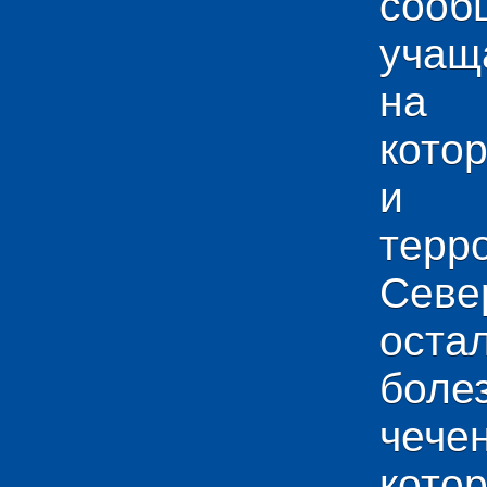
сооб
учащ
на 
кото
и у
тер
Севе
ос
боле
чече
кото