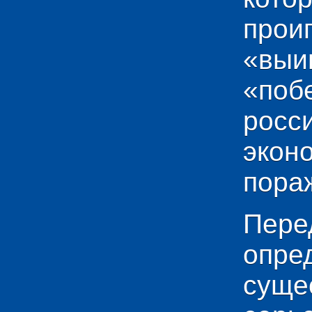
прои
«выи
«по
рос
эко
пораж
Пере
опр
сущ