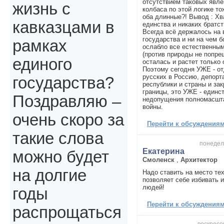
отсутствием таковых явле
жизнь с
колбаса по этой логике то
оба длинные?! Вывод : Хва
кавказцами в
единства и никаких братст
Всегда всё держалось на
государства и ни на чем 
рамках
ослабло все естествен
(против природы не попре
единого
осталась и растет только 
Поэтому сегодня УЖЕ - от
русских в Россию, депорт
государства?
республики и страны и за
границы, это УЖЕ - единс
Поздравляю –
недопущения полномасшт
войны.
очень скоро за
Перейти к обсуждениям 
такие слова
понедель
Екатерина
можно будет
Смоленск
,
Архитектор
на долгие
Надо ставить на место тех
позволяет себе избивать
людей!
годы
Перейти к обсуждениям 
распрощаться
воскресен