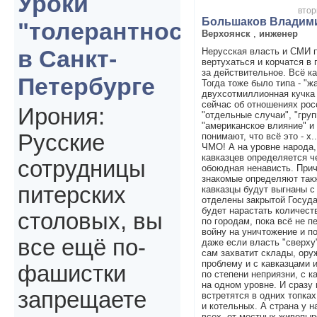
Уроки
втор
Большаков Владим
"толерантности"
Верхоянск
,
инженер
в Санкт-
Нерусская власть и СМИ 
вертухаться и корчатся в
за действительное. Всё к
Петербурге
Тогда тоже было типа - "ж
двухсотмиллионная кучка 
сейчас об отношениях росс
Ирония:
"отдельные случаи", "гру
"американское влияние" и 
Русские
понимают, что всё это - х.
ЧМО! А на уровне народа,
кавказцев определяется че
сотрудницы
обоюдная ненависть. Прич
знакомые определяют такж
питерских
кавказцы будут выгнаны с
отделены закрытой Госуда
будет нарастать количест
столовых, вы
по городам, пока всё не 
войну на уничтожение и по
все ещё по-
даже если власть "сверху"
сам захватит склады, ору
проблему и с кавказцами и
фашистки
по степени неприязни, с 
на одном уровне. И сразу 
запрещаете
встретятся в одних топка
и котельных. А страна у н
всех, от местных живопыр