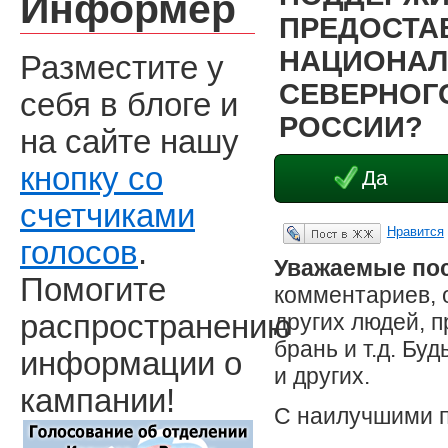
Информер
ПРЕДОСТА
НАЦИОНАЛ
Разместите у
СЕВЕРНОГО
себя в блоге и
РОССИИ?
на сайте нашу
кнопку со
Да
счетчиками
Нравится
Опубликовать в ЖЖ
голосов
.
Уважаемые пос
Помогите
комментариев, 
других людей, 
распространению
брань и т.д. Бу
информации о
и других.
кампании!
С наилучшими 