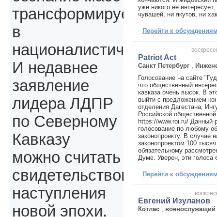
уже никого не интересует, 
трансформируется
чувашей, ни якутов, ни ха
в
Перейти к обсуждениям 
националистическое.
воскресен
Patriot Act
И недавнее
Санкт Петербург
,
Инжен
Голосование на сайте "Гуд
заявление
что общественный интерес
кавказа очень высок. В э
лидера ЛДПР
выйти с предложением ко
отделения Дагестана, Инг
Российской общественной 
по Северному
https://www.roi.ru/ Данный
голосование по любому о
Кавказу
законопроекту. В случае 
законопроектом 100 тысяч
обязательному рассмотре
можно считать
Думе. Уверен, эти голоса 
свидетельством
Перейти к обсуждениям 
наступления
воскрес
Евгений Изуланов
новой эпохи.
Котлас
,
военослужащий