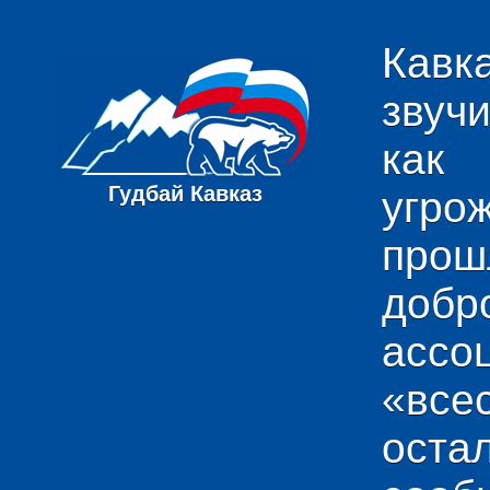
Кавк
звуч
как
Гудбай Кавказ
угро
пр
добр
ас
«вс
ост