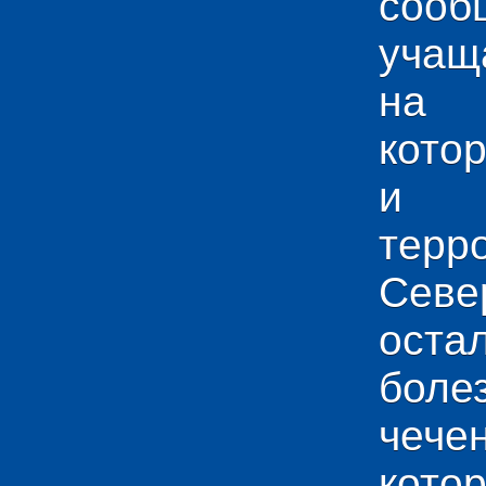
сооб
учащ
на 
кото
и у
тер
Севе
ос
боле
чече
кото