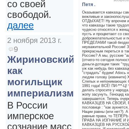
со своей
Петя .
свободой.
Оказывается кавказцы са
вежливые и законопослу
ОТДЫХАЕТ! Ну впрочем и 
далее
что кавказцы такие трудо
чудесно относятся к женщ
пусть и процветают со св
доброжелательностью и п
2 ноября 2013 г.
ПРЕДЕЛАМИ такой бездель
неуважительной России! З
9
прекрасным переться в т
Россию? А мы, русские "а
Жириновский
(отчего-то сегодня полно
деньги-дотации таких "тр
как
уж как нибудь без кавказц
"страдать" будем! Абось 
людям голову (извините)
могильщик
Слепых и непонимающих б
1991 года! ВСЁ! ПИ-***-Ц!
империализма
делать спросите у народа.
жопу засунуть. Геноцид к
завершается. Теперь оче
В России
КАВКАЗЦЕВ НА СВОЕЙ, 
пословице : "как аукнется,
Нации равны (или нет?). 
имперское
равные права, то ТЕПЕ
ПРАВА НА ИЗГНАНИЕ И
сознание масс
КАВКАЗЦЕВ НА РУССКОЙ
кончаются. И жидовский п