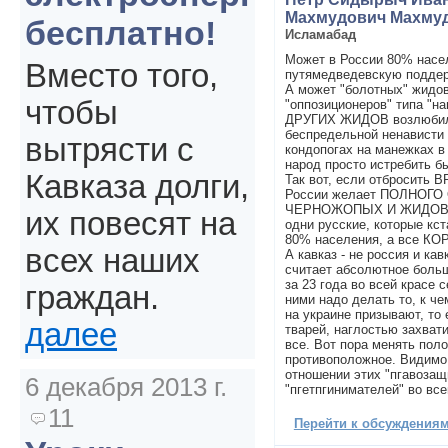
Махмудович Махму
бесплатно!
Исламабад
Может в России 80% насе
Вместо того,
путямедведевскую поддер
А может "болотных" жидо
чтобы
"оппозиционеров" типа "н
ДРУГИХ ЖИДОВ возлюбил
беспредельной ненависти 
вытрясти с
кондопогах на манежках в
народ просто истребить б
Кавказа долги,
Так вот, если отбросить 
России желает ПОЛНОГО
ЧЕРНОЖОПЫХ И ЖИДОВ. 
их повесят на
одни русские, которые кс
80% населения, а все К
всех наших
А кавказ - не россия и кав
считает абсолютное больш
за 23 года во всей красе 
граждан.
ними надо делать то, к ч
на украине призывают, то 
далее
тварей, наглостью захват
все. Вот пора менять пол
противоположное. Видимо 
отношении этих "пгавозащ
6 декабря 2013 г.
"пгетпгинимателей" во все
11
Перейти к обсуждениям 