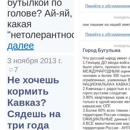
бутылкой по
Перейти к обсуждениям 
голове? Ай-яй,
понедельн
какая
они лишние на нашей зем
"нетолерантность".
Перейти к обсуждениям 
далее
понедельн
Город Бугульма
Что русский народ имеет 
3 ноября 2013 г.
1.Геноцид ДО ввода войск,
было убито, пропало без 
7
МЕЖДУНАРОДНЫМ оценкам
человек и более 300 тыся
Не хочешь
ограбленных, униженных
НАЦИОНАЛЬНАХ КАВКАЗ
кормить
2.Кавказцы с радостью и 
горло русским солдатам.
3.80% квартирных краж и 
Кавказ?
только в одной москве яв
кавказских ОПГ.
3.Более 60% всех тяжких 
Сядешь на
территории России соверш
ОФИЦИАЛЬНЫЕ данные СК
три года
4.ВСЕ межэтнические мас
террритории России - АН