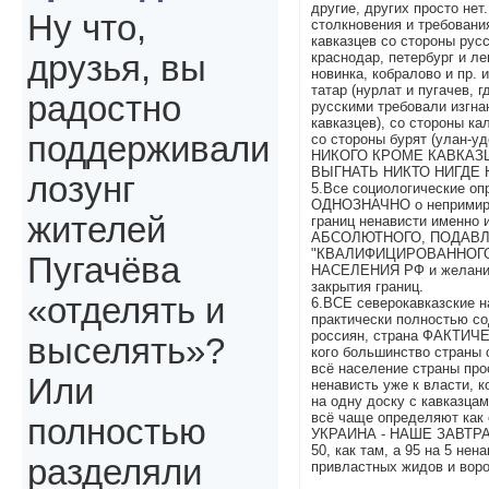
другие, других просто не
Ну что,
столкновения и требовани
кавказцев со стороны рус
краснодар, петербург и ле
друзья, вы
новинка, кобралово и пр. и
татар (нурлат и пугачев, г
радостно
русскими требовали изгна
кавказцев), со стороны ка
поддерживали
со стороны бурят (улан-уде)
НИКОГО КРОМЕ КАВКАЗ
ВЫГНАТЬ НИКТО НИГДЕ 
лозунг
5.Все социологические оп
ОДНОЗНАЧНО о непримир
жителей
границ ненависти именно и
АБСОЛЮТНОГО, ПОДАВ
"КВАЛИФИЦИРОВАННОГ
Пугачёва
НАСЕЛЕНИЯ РФ и желание 
закрытия границ.
«отделять и
6.ВСЕ северокавказские 
практически полностью со
россиян, страна ФАКТИЧ
выселять»?
кого большинство страны 
всё население страны про
Или
ненависть уже к власти, 
на одну доску с кавказцам
всё чаще определяют как 
полностью
УКРАИНА - НАШЕ ЗАВТРА, 
50, как там, а 95 на 5 не
разделяли
привластных жидов и воро