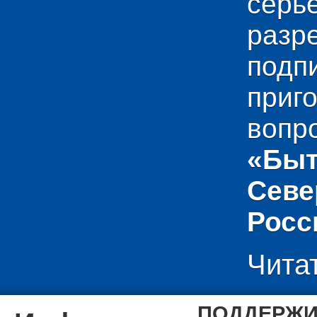
сер
раз
подп
приг
вопр
«Быт
Севе
Росс
Чита
ПОДДЕРЖИ