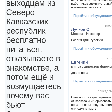
выходцам из
работников администраций
правительств хватит.
Северо-
Перейти к обсуждениям 
Кавказских
втор
республик
Лучков С.
Москва
,
Инженер
бесплатно
Россия для Русских!
питаться,
Перейти к обсуждениям 
отказываете в
вто
Евгений
знакомстве, а
минск
,
директор фирм
давно пора
потом ещё и
Перейти к обсуждениям 
возмущаетесь
понедельн
почему вас
Считаю что надо отделят
от кавказа и игнорировать
бьют
сосать нашы ресурсы ,если
они едут к нам ?