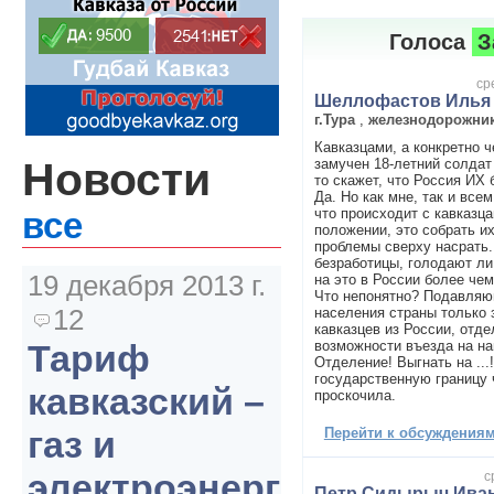
Голоса
З
ср
Шеллофастов Илья
г.Тура
,
железнодорожни
Кавказцами, а конкретно 
Новости
замучен 18-летний солдат
то скажет, что Россия ИХ 
Да. Но как мне, так и все
что происходит с кавказца
все
положении, это собрать их
проблемы сверху насрать.
безработицы, голодают ли
19 декабря 2013 г.
на это в России более че
Что непонятно? Подавля
12
населения страны только з
кавказцев из России, отд
возможности въезда на на
Тариф
Отделение! Выгнать на ...
государственную границу
кавказский –
проскочила.
газ и
Перейти к обсуждениям 
электроэнергия
с
Петр Сидырыч Иван