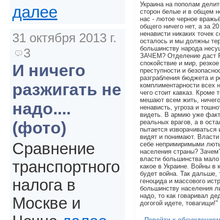
Украина на пополам делитс
далее
сторон белые и в общем не
нас - лютое черное вражьё
общего ничего нет, а за 2
ненависти никаких точек 
31 октября 2013 г.
осталось и мы должны тер
большинству народа несу
3
ЗАЧЕМ? Отделение даст Р
спокойствие и мир, резкое
И ничего
преступности и безопасно
разграбления бюджета и р
разжигать не
комплиментарности всех н
чего стоит кавказ. Кроме т
мешают всем жить, ничего 
надо....
ненависть, угроза и тошн
видеть. В армию уже факт
реальных врагов, а в ост
(фото)
пытается изворачиваться 
видят и понимают. Власти
Сравнение
себе непримиримыми лют
населения страны? Зачем?
власти большинства мало 
транспортного
какое в Украине. Войны в
будет война. Так дальше, 
налога в
геноцида и массового ист
большинству населения ли
надо, то как говаривал де
Москве и
догогой идете, товагищи!"
Перейти к обсуждениям 