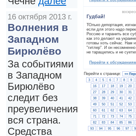
Чечне
далее
воскрес
16 октября 2013 г.
Гудбай!
Волнения в
ТОлько депортация, изгнан
если для этого надо пере
Россию и таранить все су
Западном
как это делают на украине
готовы хоть сейчас. Нам
"гитлер". И он несомненно
Бирюлёво
не таращились и не суети
За событиями
Перейти к обсуждениям 
в Западном
Перейти к странице:
<< Пер
3
4
5
6
7
8
9
Бирюлёво
16
17
18
19
20
27
28
29
30
31
следит без
38
39
40
41
42
49
50
51
52
53
преувеличения
60
61
62
63
64
71
72
73
74
75
вся страна.
82
83
84
85
86
Средства
93
94
95
96
97