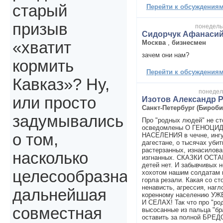
старый
Перейти к обсуждениям 
призыв
понедельн
Сидорчук Афанаси
Москва
,
бизнесмен
«хватит
зачем они нам?
кормить
Перейти к обсуждениям 
Кавказ»? Ну,
понедель
или просто
Изотов Александр 
Санкт-Петербург (Бироб
задумывались
Про "родных людей" не ст
осведомлены О ГЕНОЦИ
о том,
НАСЕЛЕНИЯ в чечне, ингуш
дагестане, о тысячах уби
растерзанных, изнасилова
насколько
изгнанных. СКАЗКИ ОСТА
детей нет. И забывчивых не
целесообразна
хохотом нашим солдатам 
горла резали. Какая со ст
ненависть, агрессия, нагл
дальнейшая
коренному населению У
И СЕЛАХ! Так что про "ро
совместная
высосанные из пальца "бр
оставить за полной БРЕ