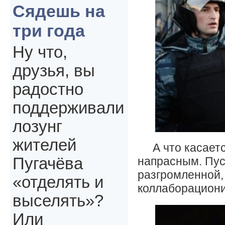
Сядешь на
три года
Ну что,
друзья, вы
радостно
поддерживали
лозунг
жителей
А что касает
напрасным. Пус
Пугачёва
разгромленной, 
«отделять и
коллаборационис
выселять»?
Или