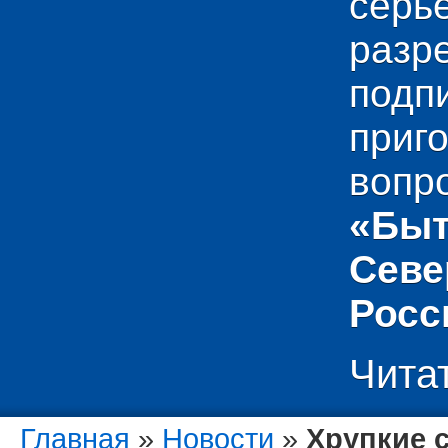
сер
раз
подп
приг
вопр
«Быт
Севе
Росс
Чита
Главная
»
Новости
»
Хрупкие с