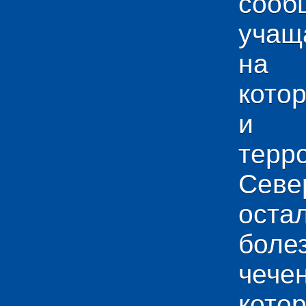
сооб
учащ
на 
кото
и у
тер
Севе
ос
боле
чече
кото