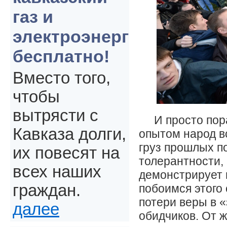
газ и
электроэнергия
бесплатно!
Вместо того,
чтобы
вытрясти с
И просто пор
Кавказа долги,
опытом народ вс
груз прошлых п
их повесят на
толерантности, 
всех наших
демонстрирует 
граждан.
побоимся этого 
потери веры в 
далее
обидчиков. От 