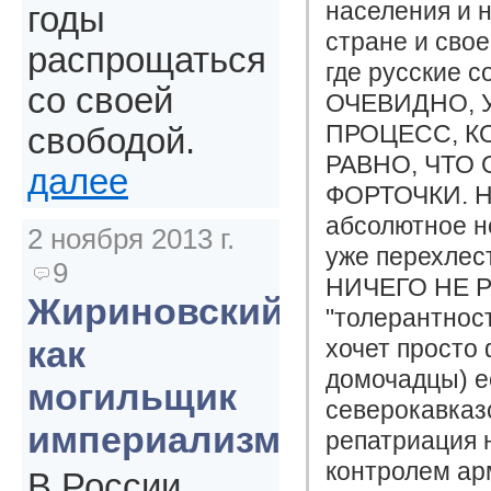
населения и 
годы
стране и свое
распрощаться
где русские 
со своей
ОЧЕВИДНО, 
ПРОЦЕСС, К
свободой.
РАВНО, ЧТО
далее
ФОРТОЧКИ. Не
абсолютное н
2 ноября 2013 г.
уже перехле
9
НИЧЕГО НЕ РЕ
Жириновский
"толерантнос
как
хочет просто 
домочадцы) е
могильщик
северокавказ
империализма
репатриация 
контролем ар
В России