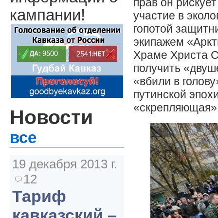
прав он рискует
кампании!
участие в эколо
гопотой защитн
экипажем «Аркт
Храме Христа С
получить «двуш
«вбили в голов
путинской эпох
«скрепляющая»
Новости
все
19 декабря 2013 г.
12
Тариф
кавказский –