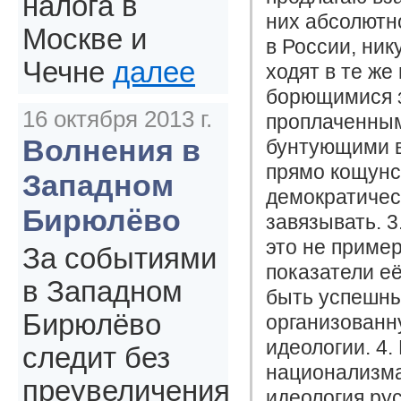
налога в
них абсолютно
Москве и
в России, ник
Чечне
далее
ходят в те же
борющимися з
16 октября 2013 г.
проплаченным
Волнения в
бунтующими в
прямо кощунс
Западном
демократичес
Бирюлёво
завязывать. 3
это не приме
За событиями
показатели е
в Западном
быть успешны
Бирюлёво
организованн
идеологии. 4.
следит без
национализма
преувеличения
идеология ру