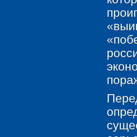
прои
«выи
«по
рос
эко
пораж
Пере
опр
сущ