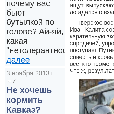
почему вас
ищут, выпускают
бьют
догадался о вз
бутылкой по
Тверское вос
Иван Калита со
голове? Ай-яй,
карательную экс
какая
сородичей, упр
"нетолерантность".
поступает Путин
совесть и кровь
далее
все, кто проме
Что ж, результа
3 ноября 2013 г.
7
Не хочешь
кормить
Кавказ?