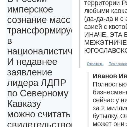
территории Р
имперское
любыми кавка
сознание масс
(да-да-да и с
азией с квото
трансформируется
ИНАЧЕ, ЭТА
в
МЕЖЭТНИЧЕ
националистическое.
ЮГОСЛАВСК
И недавнее
Ответить
Пожалова
заявление
Иванов Ив
лидера ЛДПР
Полностью
по Северному
бизнесмены
сейчас у н
Кавказу
за 2 милли
можно считать
бутылку..О
свидетельством
может они 