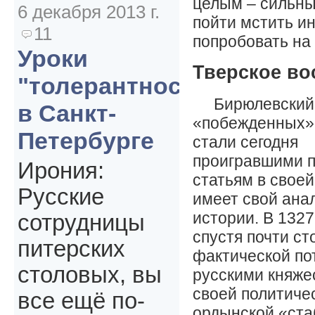
целым – сильны
6 декабря 2013 г.
пойти мстить и
11
попробовать на 
Уроки
Тверское во
"толерантности"
Бирюлевский
в Санкт-
«побежденных» 
Петербурге
стали сегодня
проигравшими п
Ирония:
статьям в своей
Русские
имеет свой анал
истории. В 1327 
сотрудницы
спустя почти ст
питерских
фактической по
столовых, вы
русскими княже
своей политичес
все ещё по-
ордынской «ста