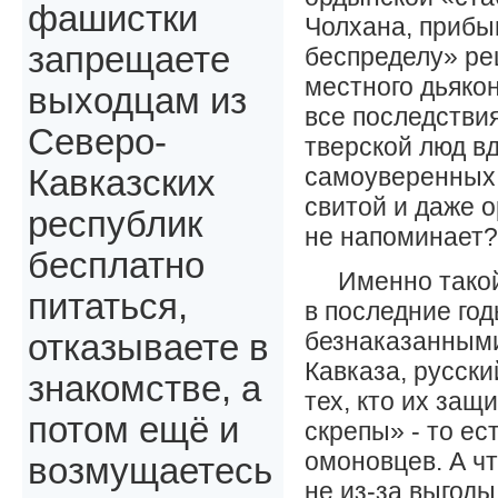
фашистки
Чолхана, прибы
запрещаете
беспределу» ре
местного дьяко
выходцам из
все последстви
Северо-
тверской люд в
самоуверенных 
Кавказских
свитой и даже о
республик
не напоминает?
бесплатно
Именно такой
питаться,
в последние го
безнаказанными
отказываете в
Кавказа, русски
знакомстве, а
тех, кто их защ
потом ещё и
скрепы» - то ес
омоновцев. А ч
возмущаетесь
не из-за выгоды