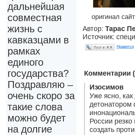
дальнейшая
совместная
оригинал сайт
жизнь с
Автор:
Тарас П
Источник: специ
кавказцами в
Нравится
рамках
Опубликовать в ЖЖ
единого
государства?
Комментарии (
Поздравляю –
Изосимов
очень скоро за
Уже ясно, ка
детонатором 
такие слова
инонациональ
можно будет
России резко 
на долгие
создать прот