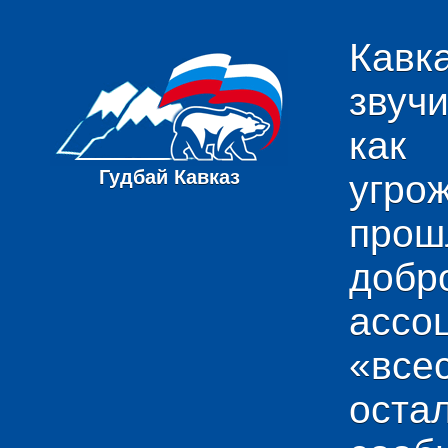
Кавк
звуч
как
Гудбай Кавказ
угро
пр
добр
ас
«вс
ост