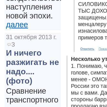
СИЛОВИКО
наступления
ТЫС ДОХОД
новой эпохи.
защищены.
далее
менцалеру 
изнасилова
31 октября 2013 г.
примеров т
3
Ответить
Пожа
И ничего
Несколько у
разжигать не
1. Понимаю, 
надо....
голове, симпа
менее - ОМОН
(фото)
России это та
Сравнение
мы с вами. Д
транспортного
стороны барри
продлагаю вза