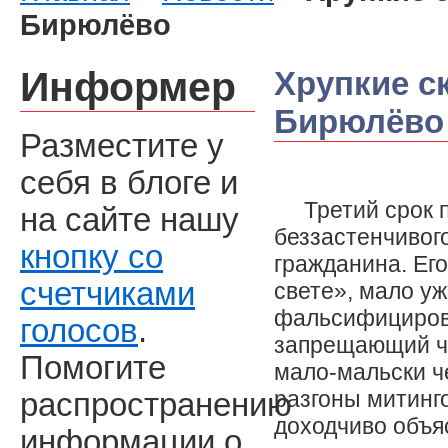
Бирюлёво
Информер
Хрупкие с
Бирюлёво
Разместите у
себя в блоге и
Третий срок 
на сайте нашу
беззастенчивого
кнопку со
гражданина. Ег
счетчиками
свете», мало уж
фальсифициров
голосов
.
запрещающий чт
Помогите
мало-мальски ч
разгоны митинг
распространению
доходчиво объя
информации о