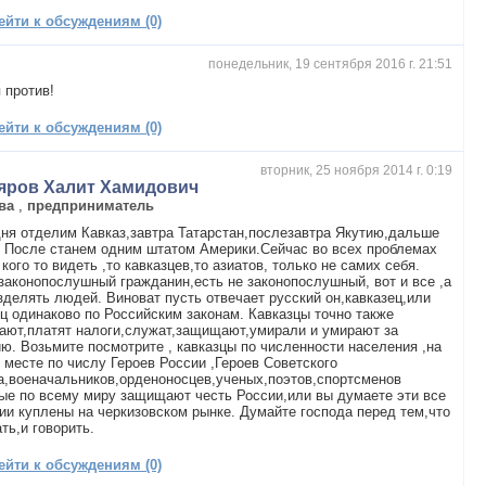
ейти к обсуждениям (0)
понедельник, 19 сентября 2016 г. 21:51
я против!
ейти к обсуждениям (0)
вторник, 25 ноября 2014 г. 0:19
яров Халит Хамидович
ва
,
предприниматель
ня отделим Кавказ,завтра Татарстан,послезавтра Якутию,дальше
? После станем одним штатом Америки.Сейчас во всех проблемах
 кого то видеть ,то кавказцев,то азиатов, только не самих себя.
законопослушный гражданин,есть не законопослушный, вот и все ,а
зделять людей. Виноват пусть отвечает русский он,кавказец,или
ц одинаково по Российским законам. Кавказцы точно также
ают,платят налоги,служат,защищают,умирали и умирают за
ю. Возьмите посмотрите , кавказцы по численности населения ,на
 месте по числу Героев России ,Героев Советского
,военачальников,орденоносцев,ученых,поэтов,спортсменов
ые по всему миру защищают честь России,или вы думаете эти все
ии куплены на черкизовском рынке. Думайте господа перед тем,что
ть,и говорить.
ейти к обсуждениям (0)