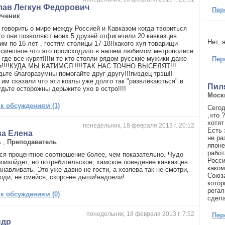
лав Легкун Федорович
Пер
ученик
 говорить о мире между Россией и Кавказом когда твориться
то они позволяют моих 5 друзей отфигачили 20 кавказцев
Нет, 
м по 16 лет , гостям столицы 17-18!!какого хуя товарищи
 смешное что это происходило в нашем любимом метрополисе
 где все курят!!!!и те кто стояли рядом русские мужики даже
Пер
и!!!!КУДА МЫ КАТИМСЯ !!!!ТАК НАС ТОЧНО ВЫСЕЛЯТ!!!
дьте благоразумны помогайте друг другу!!!пиздец трэш!!
 им сказали что эти козлы уже долго так "развлекаються" в
Пил
дьте осторожны дерьжите ухо в остро!!!!
Моск
 к обсуждениям (1)
Сегод
,что 
хотят
понедельник, 18 февраля 2013 г. 20:12
Есть 
ва Елена
не ра
ь
,
Преподаватель
японе
работ
ся процентное соотношение более, чем показательно. Чудо
Росси
роизойдет, но потребительское, хамское поведение кавказцев
каком
навливать. Это уже давно не гости, а хозяева-так не смотри,
Союза
ходи, не смейся, скоро-не дыши!надоели!
котор
регал
 к обсуждениям (0)
сдела
понедельник, 18 февраля 2013 г. 7:52
Пер
ндр