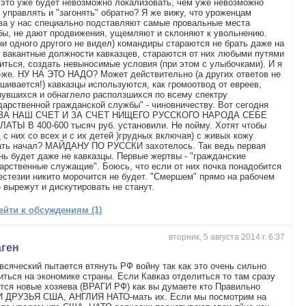
 это уже будет невозможно локализовать, чем уже невозможно
 управлять и "загонять" обратно? Я же вижу, что уроженцам
за у нас специально подставляют самые провальные места
ы, не дают продвижения, ущемляют и склоняют к увольнению.
ни одного другого не видел) командиры стараются не брать даже на
 вакантные должности кавказцев, стараются от них любыми путями
иться, создать невыносимые условия (при этом с улыбочками). И я
-же. НУ НА ЭТО НАДО? Может действительно (а других ответов не
шивается!) кавказцы используются, как громоотвод от евреев,
увшихся и обнаглело расползшихся по всему спектру
дарственной гражданской службы" - чиновничеству. Вот сегодня
 ЗА НАШ СЧЕТ И ЗА СЧЕТ НИЩЕГО РУССКОГО НАРОДА СЕБЕ
АТЫ В 400-600 тысяч руб. установили. Не пойму. Хотят чтобы
 с них со всех и с их детей )грудных включая) с живых кожу
ать начал? МАЙДАНУ ПО РУССКИ захотелось. Так ведь первая
ь будет даже не кавказцы. Первые жертвы - "гражданские
арственные служащие". Боюсь, что если от них почка понадобится
естезии никито морочится не будет. "Смершем" прямо на рабочем
 вырежут и дискутировать не станут.
ейти к обсуждениям (1)
вторник, 5 августа 2014 г. 6:37
аген
сяческий пытается втянуть РФ войну так как это очень сильно
иться на экономике страны. Если Кавказ отделиться то там сразу
тся новые хозяева (ВРАГИ РФ) как вы думаете кто Правильно
 ДРУЗЬЯ США, АНГЛИЯ НАТО-мать их. Если мы посмотрим на