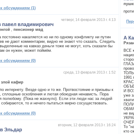
пушк
 к обсуждениям (1)
проти
четверг, 14 февраля 2013 г. 4:13
Пер
в павел владимирович
енгой
,
пенсионер мвд
а постоянно накаляется но ни по одному конфликту ни путин
А Ка
ев не дают комментарии, видно не знают что сказать. Следить
Ряза
выделенные на кавказ деньги тоже не могут, хоть сказали бы
нам он нужен, может поймём.
ВСЕ к
нацио
сторо
 к обсуждениям (0)
ГЛАЗ
прово
среда, 13 февраля 2013 г. 1:52
ТОЛЬ
1991
КРАС
,
злой кафир
ОБЪЕ
по интернету. Везде одно и то же. Протвостояние и призывы к
И ВО
, сплошные оскобления и лютая обоюдная ненависть. Пора
уже з
я полюбому. (Пока не жахнуло). Если эти люди нас за людей
хват
е собираются, то и нечего пытаться мирно сосуществовать.
ПОЛИ
ОБМА
 к обсуждениям (0)
не в
УКРА
ОЧЕРЕ
вторник, 12 февраля 2013 г. 16:24
То "
в Эльдар
кто с