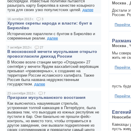
беспорядки. Известные политики пытаются
Москва
,
разыграть карту Бирюлёва в качестве козырного
туза для своих узко популистских целей.
далее
Достали эт
России. Р
16 октября 2013 г.
3
Хрупкие скрепы народа и власти: бунт в
Перейти
Бирюлёво
Исторические параллели с бунтом в Бирюлёво и
современные реалии.
далее
Рахман
Москва
,
7 октября 2013 г.
27
В московской мечети мусульмане открыто
Мы соверш
провозгласили джихад России
жить не с
В Москве возле станции метро «Отрадное» 27
сентября у мечети Ярдям ваххабитский вербовщик
Перейти
призывал «правоверных», к созданию на
территории России исламского халифата. Также
Россия была названа недружественным
государством.
далее
пусть буд
23 сентября 2013 г.
7
Перейти
Призраки мусульманского восстания
Как выяснилось нашумевшая стрельба,
устроенная толпой кавказцев в Петербурге, была
Евгени
вызвана тем, что выходцев из южных республик не
пустили в бар. Они банально не прошли фейс-
Новосиби
контроль, но вместо того, чтобы отправиться в
Кавказцы 
другое заведение, они вызвали подкрепление из
пусть жив
своих соплеменников и превратили самый центр