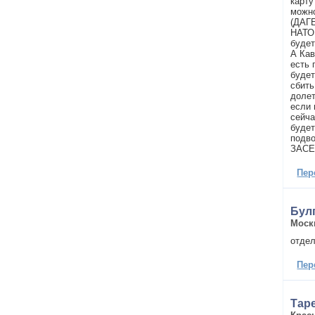
карту
можно
(ДАГ
НАТО
будет
А Кав
есть 
будет
сбить
доле
если 
сейча
будет
подв
ЗАС
Пер
Бул
Моск
отдел
Пер
Тар