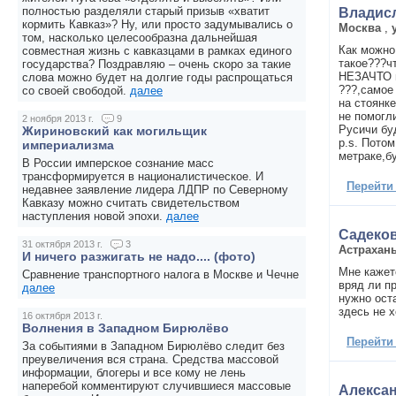
полностью разделяли старый призыв «хватит
Владис
кормить Кавказ»? Ну, или просто задумывались о
Москва
,
том, насколько целесообразна дальнейшая
Как можно
совместная жизнь с кавказцами в рамках единого
такое???ч
государства? Поздравляю – очень скоро за такие
НЕЗАЧТО и
слова можно будет на долгие годы распрощаться
???,самое
со своей свободой.
далее
на стоянке
не помогл
2 ноября 2013 г.
9
Русичи бу
Жириновский как могильщик
p.s. Потом
империализма
метраке,бу
В России имперское сознание масс
трансформируется в националистическое. И
Перейти
недавнее заявление лидера ЛДПР по Северному
Кавказу можно считать свидетельством
наступления новой эпохи.
далее
Садеко
31 октября 2013 г.
3
Астрахан
И ничего разжигать не надо.... (фото)
Мне кажет
Сравнение транспортного налога в Москве и Чечне
вряд ли п
далее
нужно оста
здесь не 
16 октября 2013 г.
Волнения в Западном Бирюлёво
Перейти
За событиями в Западном Бирюлёво следит без
преувеличения вся страна. Средства массовой
информации, блогеры и все кому не лень
наперебой комментируют случившиеся массовые
Алекса