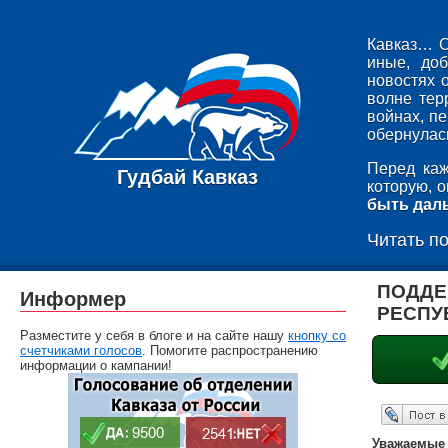
Кавказ… С
иные, до
новостях 
волне тер
войнах, п
обернулась
Перед каж
Гудбай Кавказ
которую, 
быть дал
Читать п
ПОДДЕ
Информер
РЕСПУ
Разместите у себя в блоге и на сайте нашу
кнопку со
счетчиками голосов
. Помогите распространению
информации о кампании!
Опубликовать в ЖЖ
Уважаемые 