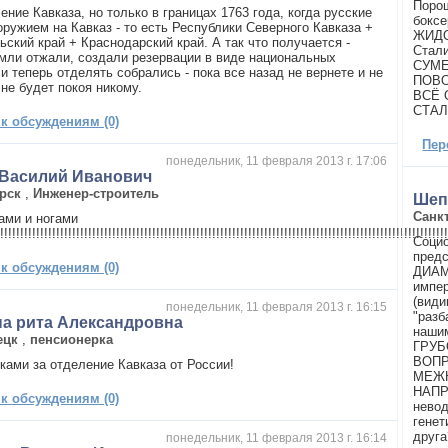
Порош
ение Кавказа, но только в границах 1763 года, когда русские
бокс
оружием на Кавказ - то есть Республики Северного Кавказа +
ЖИДО
ский край + Краснодарский край. А так что получается -
Стал
мли отжали, создали резервации в виде национальных
СУМЕ
и теперь отделять собрались - пока все назад не вернете и не
ПОВО
не будет покоя никому.
ВСЁ 
СТАЛ
 к обсуждениям (0)
Пер
понедельник, 11 февраля 2013 г. 17:06
 Василий Иванович
рск
,
Инженер-строитель
Шеп
Санк
ами и ногами
!!!!!!!!!!!!!!!!!!!!!!!!!!!!!!!!!!!!!!!!!!!!!!!!!!!!!!!!!!!!!!!!!!!!!!!!!!!!!!!!!!!!!!!!!!!!!!!!!!!!!!!!!!!!!!!
Социо
предс
 к обсуждениям (0)
ДИАМ
импер
(види
понедельник, 11 февраля 2013 г. 16:15
"разб
а рита Александровна
наши
ецк
,
пенсионерка
ГРУБ
ВОПР
ками за отделение Кавказа от России!
МЕЖ
НАПР
 к обсуждениям (0)
невод
генет
друга
понедельник, 11 февраля 2013 г. 16:14