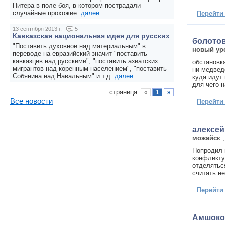
Питера в поле боя, в котором пострадали
случайные прохожие.
далее
Перейти
13 сентября 2013 г.
5
Кавказская национальная идея для русских
болото
"Поставить духовное над материальным" в
новый ур
переводе на евразийский значит "поставить
кавказцев над русскими", "поставить азиатских
обстановк
мигрантов над коренным населением", "поставить
ни медвед
Собянина над Навальным" и т.д.
далее
куда идут 
для чего 
страница:
«
1
»
Все новости
Перейти
алексей
можайск
Попродил 
конфликту
отделятьс
считать н
Перейти
Амшоко