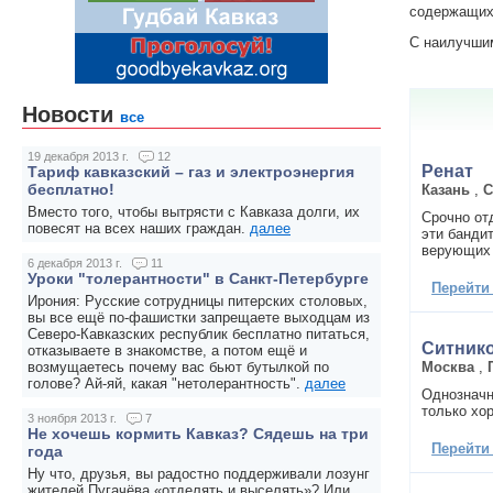
содержащих 
С наилучши
Новости
все
19 декабря 2013 г.
12
Ренат
Тариф кавказский – газ и электроэнергия
бесплатно!
Казань
,
С
Вместо того, чтобы вытрясти с Кавказа долги, их
Срочно от
повесят на всех наших граждан.
далее
эти банди
верующих 
6 декабря 2013 г.
11
Уроки "толерантности" в Санкт-Петербурге
Перейти
Ирония: Русские сотрудницы питерских столовых,
вы все ещё по-фашистки запрещаете выходцам из
Северо-Кавказских республик бесплатно питаться,
Ситнико
отказываете в знакомстве, а потом ещё и
Москва
,
возмущаетесь почему вас бьют бутылкой по
голове? Ай-яй, какая "нетолерантность".
далее
Однозначн
только хо
3 ноября 2013 г.
7
Не хочешь кормить Кавказ? Сядешь на три
Перейти
года
Ну что, друзья, вы радостно поддерживали лозунг
жителей Пугачёва «отделять и выселять»? Или