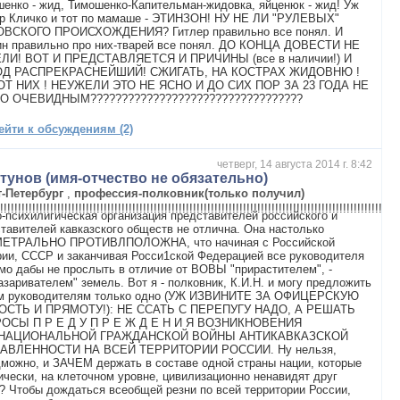
енко - жид, Тимошенко-Капительман-жидовка, яйценюк - жид! Уж
ер Кличко и тот по мамаше - ЭТИНЗОН! НУ НЕ ЛИ "РУЛЕВЫХ"
ВСКОГО ПРОИСХОЖДЕНИЯ? Гитлер правильно все понял. И
ин правильно про них-тварей все понял. ДО КОНЦА ДОВЕСТИ НЕ
ЛИ! ВОТ И ПРЕДСТАВЛЯЕТСЯ И ПРИЧИНЫ (все в наличии!) И
Д РАСПРЕКРАСНЕЙШИЙ! СЖИГАТЬ, НА КОСТРАХ ЖИДОВНЮ !
ОТ НИХ ! НЕУЖЕЛИ ЭТО НЕ ЯСНО И ДО СИХ ПОР ЗА 23 ГОДА НЕ
О ОЧЕВИДНЫМ??????????????????????????????????
ейти к обсуждениям (2)
четверг, 14 августа 2014 г. 8:42
тунов (имя-отчество не обязательно)
т-Петербург
,
профессия-полковник(только получил)
!!!!!!!!!!!!!!!!!!!!!!!!!!!!!!!!!!!!!!!!!!!!!!!!!!!!!!!!!!!!!!!!!!!!!!!!!!!!!!!!!!!!!!!!!!!!!!!!!!!!!!!!!!!!!!!!
-психилигическая организация представителей российского и
тавителей кавказского обществ не отлична. Она настолько
ЕТРАЛЬНО ПРОТИВЛПОЛОЖНА, что начиная с Российской
ии, СССР и заканчивая Росси1ской Федерацией все руководителя
мо дабы не прослыть в отличие от ВОВЫ "прирастителем", -
азаривателем" земель. Вот я - полковник, К.И.Н. и могу предложить
м руководителям только одно (УЖ ИЗВИНИТЕ ЗА ОФИЦЕРСКУЮ
ОСТЬ И ПРЯМОТУ!): НЕ ССАТЬ С ПЕРЕПУГУ НАДО, А РЕШАТЬ
ОСЫ П Р Е Д У П Р Е Ж Д Е Н И Я ВОЗНИКНОВЕНИЯ
НАЦИОНАЛЬНОЙ ГРАЖДАНСКОЙ ВОЙНЫ АНТИКАВКАЗСКОЙ
АВЛЕННОСТИ НА ВСЕЙ ТЕРРИТОРИИ РОССИИ. Ну нельзя,
можно, и ЗАЧЕМ держать в составе одной страны нации, которые
ически, на клеточном уровне, цивилизационно ненавидят друг
? Чтобы дождаться всеобщей резни по всей территории России,