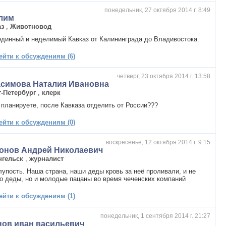
понедельник, 27 октября 2014 г. 8:49
лим
аз
,
Животновод
единный и неделимый Кавказ от Калининграда до Владивостока.
ейти к обсуждениям (6)
четверг, 23 октября 2014 г. 13:58
асимова Наталия Ивановна
т-Петербург
,
клерк
 планируете, после Кавказа отделить от России???
ейти к обсуждениям (0)
воскресенье, 12 октября 2014 г. 9:15
онов Андрей Николаевич
нгельск
,
журналист
лупость. Наша страна, наши деды кровь за неё проливали, и не
о деды, но и молодые пацаны во время чеченских компаний
ейти к обсуждениям (1)
понедельник, 1 сентября 2014 г. 21:27
нов иван васильевич