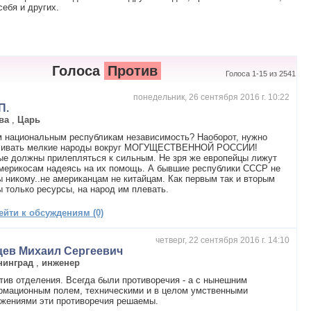
ебя и других.
Голоса
Против
Голоса 1-15 из 2541
понедельник, 26 сентября 2016 г. 10:22
П.
ва
,
Царь
 национальным республикам независимость? Наоборот, нужно
чивать мелкие народы вокруг МОГУЩЕСТВЕННОЙ РОССИИ!
е должны прилепляться к сильным. Не зря же европейцы лижут
мерикосам надеясь на их помощь. А бывшие республики СССР не
 никому..не американцам не китайцам. Как первым так и вторым
 только ресурсы, на народ им плевать.
ейти к обсуждениям (0)
четверг, 22 сентября 2016 г. 14:10
цев Михаил Сергеевич
нинград
,
инженер
тив отделения. Всегда были противоречия - а с нынешним
рмационным полем, техническими и в целом умственными
ижениями эти противоречия решаемы.