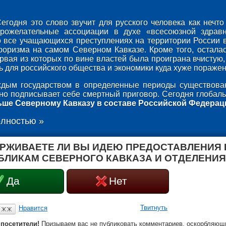
егодня это слово звучит для русского человека как неч
брожелательные ассоциации в духе «всесоюзной здрав
о все учащающихся преступлениях на территории России 
роризма на самом Северном Кавказе. Кроме того, осталас
ервая из которых по вине властей была проиграна вчистую,
 для российского общества и экономики куда хуже поражени
дым государством в определенные периоды существован
оно подписывает себе смертный приговор. Сегодня глобаль
ьше Северному Кавказу в составе Российской Федерац
олностью »
РЖИВАЕТЕ ЛИ ВЫ ИДЕЮ ПРЕДОСТАВЛЕНИЯ
БЛИКАМ СЕВЕРНОГО КАВКАЗА И ОТДЕЛЕНИЯ
Да
Нет
Твитнуть
Нравится
посетители!
Призываем вас не публиковать комментариев, оскорбляющи