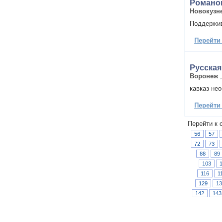
Романо
Новокузн
Поддержив
Перейти
Русская
Воронеж
кавказ не
Перейти
Перейти к 
56
57
72
73
88
89
103
116
1
129
13
142
143