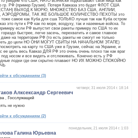
 то уведем что США, НАТО всячески подкатывают свои яйца как
 гр. РФ (пример Грузия). Потеря Кавказа это будет ФЛОТ США
ЕСТАН) ВЫХОД К МОРЮ, МНОЖЕСТВО БАЗ США, АНГЛИИ,
, АЭРОДРОМЫ, ТАК ЖЕ БОЛЬШОЕ КОЛИЧЕСТВО ПЕХОТЫ это
 тоже самое как Куба для сша ТОЛЬКО лучше так как Куба остром
каз это пути к РФ как по море, воздуху, так и наземные войска. То
примеру если РФ выпустит свои ракеты примеру по США то их
 гораздо быстрее, легче засечь, перехватить и самое главное
 даже на территории РФ (то есть ракеты не смогут не только
теть до цели НО ОНИ МОГУТ СБИТЫ НА НАЧАЛЬНОМ ЭТАПЕ)
посмотреть на карту то США уже в Грузии, сейчас на Украине, и
с ее цель весь Кавказ ДЛЯ РФ это очень очень плохо так как враг
 под носом и все видеть и отслеживать. Конечно есть у РФ
одные лодки где они скрытно плавают НО ИХ МОЖНО СПОКОЙНО
ЕЧЬ
ейти к обсуждениям (3)
четверг, 31 июля 2014 г. 18:14
гаков Алксександр Сергеевич
ва
,
Госслужащий
ять не нужно
ейти к обсуждениям (2)
понедельник, 21 июля 2014 г. 1:03
елова Галина Юрьевна