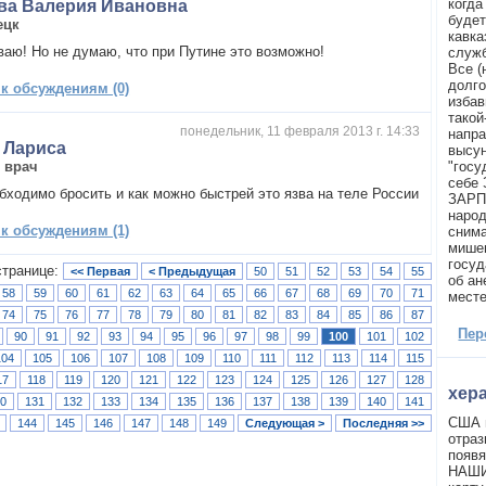
когда
ва Валерия Ивановна
будет
ецк
кавка
аю! Но не думаю, что при Путине это возможно!
служб
Все (
долго
 к обсуждениям (0)
избав
такой
понедельник, 11 февраля 2013 г. 14:33
напра
 Лариса
высун
,
врач
"госу
себе
обходимо бросить и как можно быстрей это язва на теле России
ЗАРПЛ
народ
 к обсуждениям (1)
сним
мишен
госуд
странице:
<< Первая
< Предыдущая
50
51
52
53
54
55
об ан
58
59
60
61
62
63
64
65
66
67
68
69
70
71
месте
74
75
76
77
78
79
80
81
82
83
84
85
86
87
Пер
90
91
92
93
94
95
96
97
98
99
100
101
102
104
105
106
107
108
109
110
111
112
113
114
115
17
118
119
120
121
122
123
124
125
126
127
128
хер
0
131
132
133
134
135
136
137
138
139
140
141
США в
144
145
146
147
148
149
Следующая >
Последняя >>
отраз
появя
НАШИ