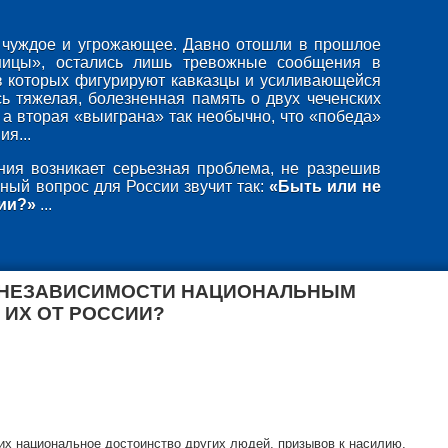
то чуждое и угрожающее. Давно отошли в прошлое
ницы», остались лишь тревожные сообщения в
в которых фигурируют кавказцы и усиливающейся
ь тяжелая, болезненная память о двух чеченских
 а вторая «выиграна» так необычно, что «победа»
я...
ия возникает серьезная проблема, не разрешив
ный вопрос для России звучит так:
«Быть или не
ии?»
...
 НЕЗАВИСИМОСТИ НАЦИОНАЛЬНЫМ
 ИХ ОТ РОССИИ?
х национальное достоинство других людей, призывов к насилию,