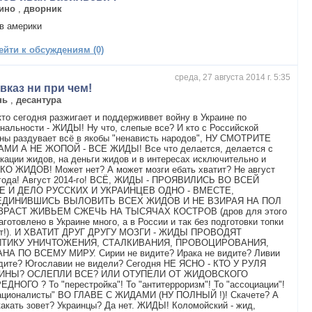
ино
,
дворник
в америки
ейти к обсуждениям (0)
среда, 27 августа 2014 г. 5:35
вказ ни при чем!
нь
,
десантура
то сегодня разжигает и поддерживвет войну в Украине по
нальности - ЖИДЫ! Ну что, слепые все? И кто с Российской
ны раздувает всё в якобы "ненависть народов", НУ СМОТРИТЕ
АМИ А НЕ ЖОПОЙ - ВСЕ ЖИДЫ! Все что делается, делается с
кации жидов, на деньги жидов и в интересах исключительно и
КО ЖИДОВ! Может нет? А может мозги ебать хватит? Не август
 года! Август 2014-го! ВСЁ, ЖИДЫ - ПРОЯВИЛИСЬ ВО ВСЕЙ
Е И ДЕЛО РУССКИХ И УКРАИНЦЕВ ОДНО - ВМЕСТЕ,
ДИНИВШИСЬ ВЫЛОВИТЬ ВСЕХ ЖИДОВ И НЕ ВЗИРАЯ НА ПОЛ
ЗРАСТ ЖИВЬЕМ СЖЕЧЬ НА ТЫСЯЧАХ КОСТРОВ (дров для этого
аготовлено в Украине много, а в России и так без подготовки топки
ит!). И ХВАТИТ ДРУГ ДРУГУ МОЗГИ - ЖИДЫ ПРОВОДЯТ
ТИКУ УНИЧТОЖЕНИЯ, СТАЛКИВАНИЯ, ПРОВОЦИРОВАНИЯ,
НА ПО ВСЕМУ МИРУ. Сирии не видите? Ирака не видите? Ливии
идите? Югославии не видели? Сегодня НЕ ЯСНО - КТО У РУЛЯ
ИНЫ? ОСЛЕПЛИ ВСЕ? ИЛИ ОТУПЕЛИ ОТ ЖИДОВСКОГО
ДНОГО ? То "перестройка"! То "антитерроризм"! То "ассоциации"!
националисты" ВО ГЛАВЕ С ЖИДАМИ (НУ ПОЛНЫЙ !)! Скачете? А
какать зовет? Украинцы? Да нет. ЖИДЫ! Коломойский - жид,