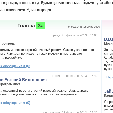
нецензурную брань и т.д. Будьте цивилизованными людьми - уважайте с
ми пожеланиями, Администрация.
Голоса
За
Голоса 1486-1500 из 9500
среда, 20 февраля 2013 г. 14:04
В.В.
троитель
Моск
делить и ввести строгий визовый режим. Самое ужасное, что
Зачем
ты с Кавказа проникают в наши мечети и настраивают
спла
на ваххабизм.
Слабы
зад а
нужны
 к обсуждениям (0)
нужны
вторник, 19 февраля 2013 г. 16:43
Пер
в Евгений Викторович
Программист
а отделить! ввести строгий визовый режим. Визы давать
Зай
рошим специалистам в которых Россия нуждается!
Кали
Я про
 к обсуждениям (0)
инфо
дост
понедельник, 18 февраля 2013 г. 22:31