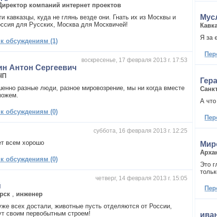
Директор компаний интернет проектов
Мус
и кавказцы, куда не глянь везде они. Гнать их из Москвы и
оссия для Русских, Москва для Москвичей!
Кавк
Я за 
 к обсуждениям (1)
Пер
воскресенье, 17 февраля 2013 г. 17:53
ин Антон Сергеевич
ЧП
Гер
енно разные люди, разное мировозрение, мы ни когда вместе
Санк
можем.
А что
 к обсуждениям (0)
Пер
суббота, 16 февраля 2013 г. 12:25
ет всем хорошо
Мир
Арха
 к обсуждениям (0)
Это г
тольк
четверг, 14 февраля 2013 г. 15:05
й
Пер
рск
,
инженер
уже всех достали, животные пусть отделяются от России,
ут своим первобытным строем!
ива