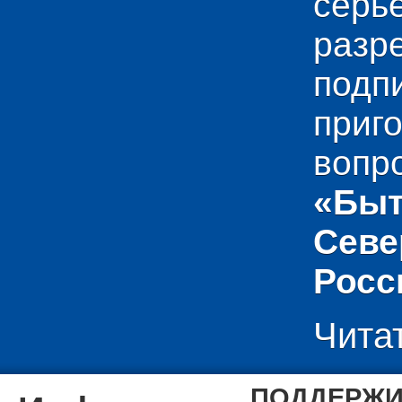
сер
раз
подп
приг
вопр
«Быт
Севе
Росс
Чита
ПОДДЕРЖИ