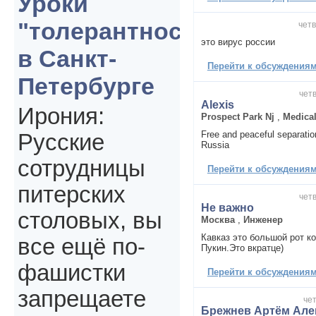
Уроки
"толерантности"
четв
это вирус россии
в Санкт-
Перейти к обсуждениям 
Петербурге
четв
Alexis
Ирония:
Prospect Park Nj
,
Medical
Free and peaceful separation
Русские
Russia
сотрудницы
Перейти к обсуждениям 
питерских
четв
Не важно
столовых, вы
Москва
,
Инженер
Кавказ это большой рот к
все ещё по-
Пукин.Это вкратце)
фашистки
Перейти к обсуждениям 
запрещаете
чет
Брежнев Артём Але