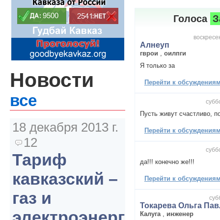
Голоса
З
воскресен
Алнеуп
гврои
,
оилпги
Я только за
Новости
Перейти к обсуждениям 
все
суббо
Пусть живут счастливо, п
18 декабря 2013 г.
Перейти к обсуждениям 
12
суббо
Тариф
да!!! конечно же!!!
кавказский –
Перейти к обсуждениям 
газ и
суб
Токарева Ольга Па
электроэнергия
Калуга
,
инженер