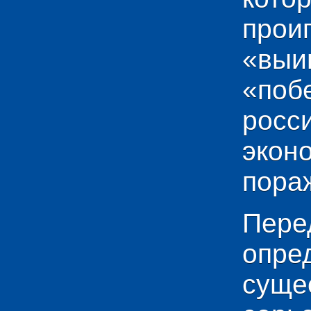
прои
«выи
«по
рос
эко
пораж
Пере
опр
сущ