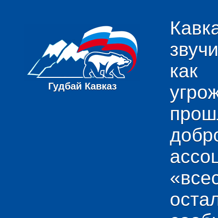
Кавк
звуч
как
Гудбай Кавказ
угро
пр
добр
ас
«вс
ост