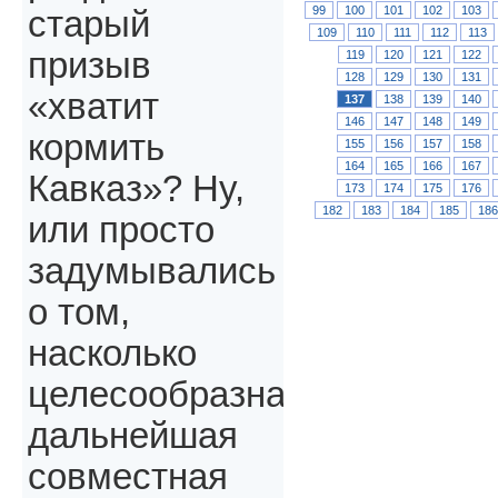
99
100
101
102
103
старый
109
110
111
112
113
призыв
119
120
121
122
128
129
130
131
«хватит
137
138
139
140
146
147
148
149
кормить
155
156
157
158
164
165
166
167
Кавказ»? Ну,
173
174
175
176
182
183
184
185
18
или просто
задумывались
о том,
насколько
целесообразна
дальнейшая
совместная