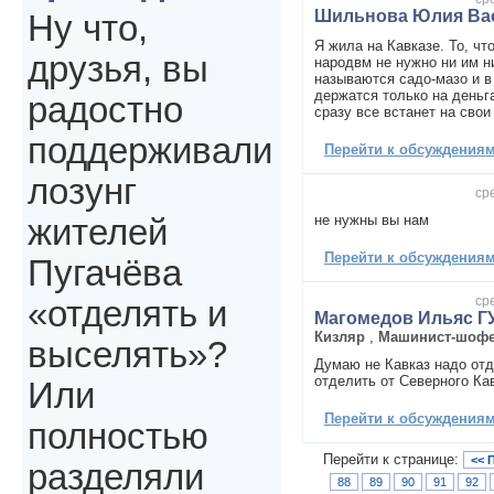
Шильнова Юлия Ва
Ну что,
Я жила на Кавказе. То, чт
друзья, вы
народвм не нужно ни им н
называются садо-мазо и 
держатся только на деньга
радостно
сразу все встанет на свои
поддерживали
Перейти к обсуждениям 
лозунг
сре
не нужны вы нам
жителей
Перейти к обсуждениям 
Пугачёва
сре
«отделять и
Магомедов Ильяс Г
Кизляр
,
Машинист-шоф
выселять»?
Думаю не Кавказ надо отд
отделить от Северного Ка
Или
Перейти к обсуждениям 
полностью
Перейти к странице:
<< 
разделяли
88
89
90
91
92