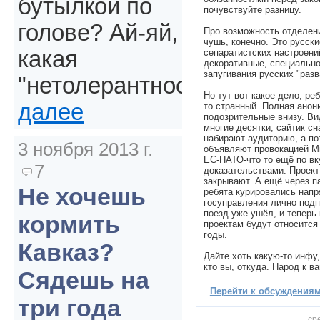
бутылкой по
почувствуйте разницу.
голове? Ай-яй,
Про возможность отделени
чушь, конечно. Это русски
какая
сепаратистских настроений
декоративные, специальн
запугивания русских "разв
"нетолерантность".
Но тут вот какое дело, реб
далее
то странный. Полная анон
подозрительные внизу. Ви
многие десятки, сайтик с
набирают аудиторию, а по
3 ноября 2013 г.
объявляют провокацией М
ЕС-НАТО-что то ещё по вку
7
доказательствами. Проект
закрывают. А ещё через п
Не хочешь
ребята курировались напр
госуправления лично подп
поезд уже ушёл, и тепер
кормить
проектам будут относится
годы.
Кавказ?
Дайте хоть какую-то инфу,
кто вы, откуда. Народ к в
Сядешь на
Перейти к обсуждениям 
три года
сре