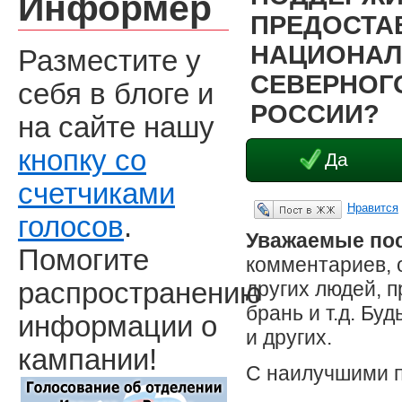
Информер
ПРЕДОСТА
НАЦИОНАЛ
Разместите у
СЕВЕРНОГО
себя в блоге и
РОССИИ?
на сайте нашу
кнопку со
Да
счетчиками
Нравится
Опубликовать в ЖЖ
голосов
.
Уважаемые пос
Помогите
комментариев, 
других людей, 
распространению
брань и т.д. Бу
информации о
и других.
кампании!
С наилучшими 