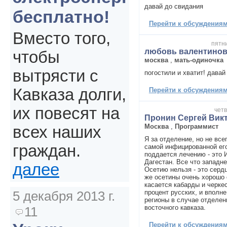
давай до свидания
бесплатно!
Перейти к обсуждениям 
Вместо того,
пятни
любовь валентино
чтобы
москва
,
мать-одиночка
вытрясти с
погостили и хватит! давай
Кавказа долги,
Перейти к обсуждениям 
их повесят на
четв
Пронин Сергей Вик
Москва
,
Программист
всех наших
Я за отделение, но не всег
граждан.
самой инфицированной его
поддается лечению - это 
Дагестан. Все что западн
далее
Осетию нельзя - это сердц
же осетины очень хорошо 
касается кабарды и черкес
процент русских, и вполне
5 декабря 2013 г.
регионы в случае отделен
восточного кавказа.
11
Перейти к обсуждениям 