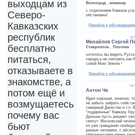
выходцам из
Волгоград
,
инженер
с отделением Кавказа ул
Северо-
обстановка!
Кавказских
Перейти к обсуждениям 
республик
чет
Михайлов Сергей П
бесплатно
Ставрополь
,
Плотник
хотелось бы видеть Русск
питаться,
города,а не смотреть,как
собой Мою Землю !
отказываете в
Перейти к обсуждениям 
знакомстве, а
чет
Антон Че
потом ещё и
Идея хорошая, конечно, т
возмущаетесь
не забыть забрать себе с
северный Дагестан и т.п. 
"подаренные" Кавказу Хр
почему вас
Дальше пусть решают сво
смогут. Московский чечен
бьют
но уже гражданин свободн
разных человека, с абсол
обязанностями перед зако