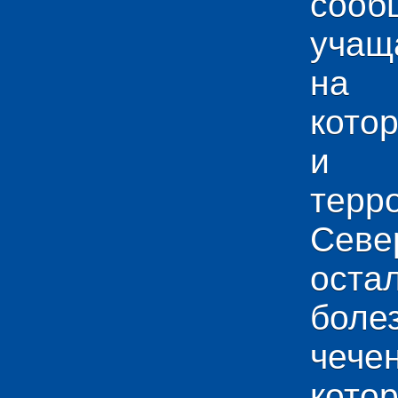
сооб
учащ
на 
кото
и у
тер
Севе
ос
боле
чече
кото