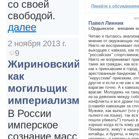
со своей
Перейти к обсуждениям 
свободой.
чет
Павел Линник
далее
г.Ордынское
,
механик н
Читаю и пытаюсь анализир
мнение от окружающих лю
2 ноября 2013 г.
Никто не воспринимает по
выходцев с кавказа, как п
9
"российских" спортсменов,
Никто не вопринимает прие
Жириновский
таких же граждан, как все
как к приехавшим в город,
как
арестованным бандюкам. П
"нерусским" приезжим, о
другое и если и не как к з
могильщик
варагам точно. А к кавказ
врагам. Молодежь на тан
из-за девчонок между собо
империализма
конфликты и все драки то
(спавибо кавказцам за спл
В России
Мужики, как выпьют (что у
пьяного на языке), так вся
пошли убивать!") только в
имперское
хорошо когда есть кому уд
Понимаете, живут в нашем
сознание масс
китайцы, и буряты, и якуты
украинцы, и киргизы и даж