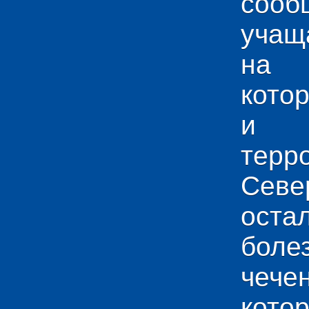
сооб
учащ
на 
кото
и у
тер
Севе
ос
боле
чече
кото