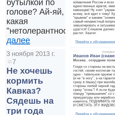
бутылкой по
избавления России и всех
единственных врагов, име
голове? Ай-яй,
кавказцев! Ну хоят "украи
всему, всё идет к тому! Х
"крымом" и какими "олимп
какая
самый ненавистный вопрос 
завуалировать и затушева
"нетолерантность".
удастся! Слишком далеко
растет. Хватит.
далее
Перейти к обсуждениям 
3 ноября 2013 г.
понедель
Иванов Иван (скаже
7
Москва
,
сотрудник поли
Глядя со стороны на вест
Не хочешь
гостей, своим коллегам та
одно - табельное оружие 
кормить
(и не "в ногу", а на гаран
сразу в башку) при малей
стороны любой черной гад
Кавказ?
сразу "огонь"! А если буд
поводу "превышения" со с
прокуратуры или еврейско
Сядешь на
комитета, ПОДНИМАТЬ Н
И СМЕТАТЬ ЭТУ ЖИДОВ
три года
Перейти к обсуждениям 