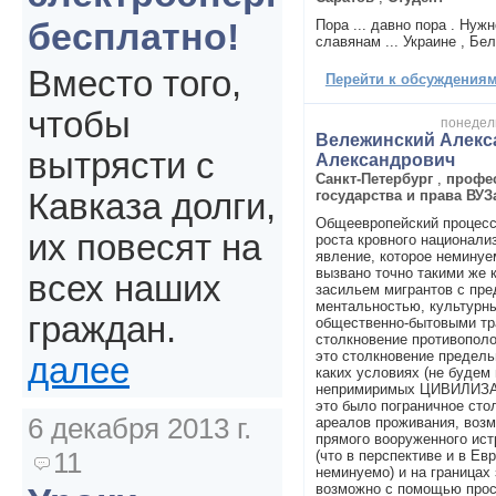
бесплатно!
Пора ... давно пора . Нуж
славянам ... Украине , Бе
Вместо того,
Перейти к обсуждениям 
чтобы
понедель
Вележинский Алекс
вытрясти с
Александрович
Санкт-Петербург
,
профе
государства и права ВУЗ
Кавказа долги,
Общеевропейский процесс
их повесят на
роста кровного национали
явление, которое неминуем
вызвано точно такими же к
всех наших
засильем мигрантов с пр
ментальностью, культурн
граждан.
общественно-бытовыми тр
столкновение противополо
это столкновение предель
далее
каких условиях (не будем
непримиримых ЦИВИЛИЗА
это было пограничное сто
6 декабря 2013 г.
ареалов проживания, возм
прямого вооруженного ист
11
(что в перспективе и в Евр
неминуемо) и на границах
возможно с помощью прос