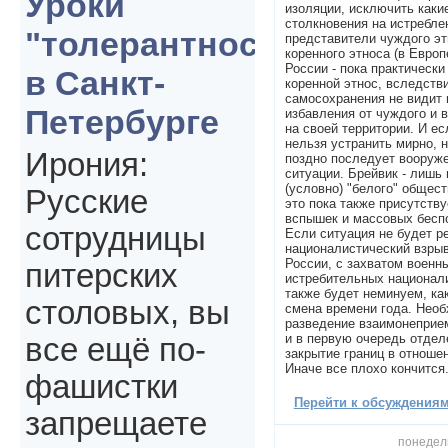
Уроки
изоляции, исключить каки
столкновения на истреблен
"толерантности"
представители чуждого эт
коренного этноса (в Европ
России - пока практически
в Санкт-
коренной этнос, вследств
самосохранения не видит 
Петербурге
избавления от чуждого и 
на своей территории. И ес
нельзя устранить мирно, 
Ирония:
поздно последует вооруж
ситуации. Брейвик - лишь
(условно) "белого" общест
Русские
это пока также присутству
вспышек и массовых беспо
сотрудницы
Если ситуация не будет ре
националистический взры
России, с захватом военн
питерских
истребительных национали
также будет неминуем, ка
столовых, вы
смена времени года. Необ
разведение взаимонеприе
и в первую очередь отдел
все ещё по-
закрытие границ в отноше
Иначе все плохо кончится
фашистки
Перейти к обсуждениям 
запрещаете
понедель