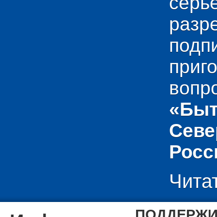
сер
раз
подп
приг
вопр
«Быт
Севе
Росс
Чита
ПОДДЕРЖИ