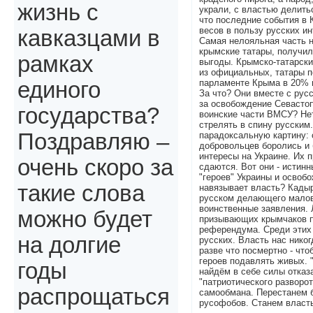
жизнь с
украли, с властью делитьс
что последние события в
весов в пользу русских ин
кавказцами в
Самая нелояльная часть 
крымские татары, получи
рамках
выгоды. Крымско-татарски
из официальных, татары п
парламенте Крыма в 20% 
единого
За что? Они вместе с рус
за освобождение Севасто
государства?
воинские части ВМСУ? Нет
стрелять в спину русским
Поздравляю –
парадоксальную картину: 
добровольцев боролись и 
интересы на Украине. Их п
очень скоро за
сдаются. Вот они - истинн
"героев" Украины и освоб
такие слова
навязывает власть? Кады
русском делающего малов
воинственные заявления. 
можно будет
призывающих крымчаков п
референдума. Среди этих 
на долгие
русских. Власть нас никог
разве что посмертно - чт
героев подавлять живых. 
годы
найдём в себе силы отказ
"патриотического разворот
распрощаться
самообмана. Перестанем 
русофобов. Станем власт