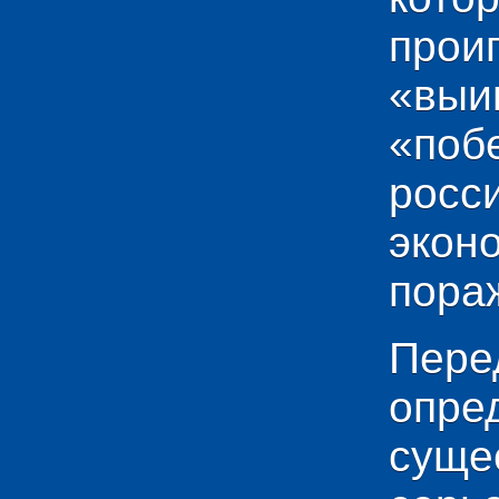
прои
«выи
«по
рос
эко
пораж
Пере
опр
сущ