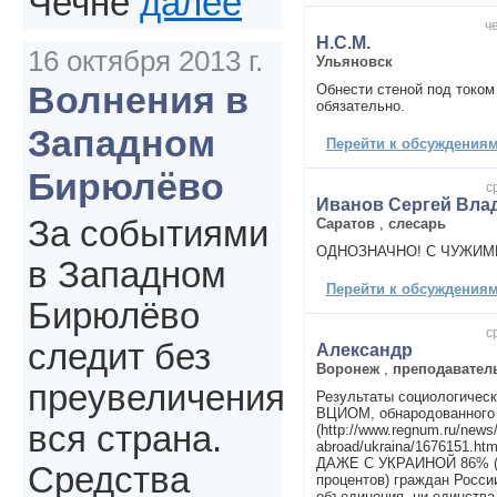
Чечне
далее
ч
Н.С.М.
16 октября 2013 г.
Ульяновск
Волнения в
Обнести стеной под током
обязательно.
Западном
Перейти к обсуждениям 
Бирюлёво
с
Иванов Сергей Вла
За событиями
Саратов
,
слесарь
ОДНОЗНАЧНО! С ЧУЖИМИ
в Западном
Перейти к обсуждениям 
Бирюлёво
с
следит без
Александр
Воронеж
,
преподавател
преувеличения
Результаты социологичес
ВЦИОМ, обнародованного 
вся страна.
(http://www.regnum.ru/news/
abroad/ukraina/1676151.htm
ДАЖЕ С УКРАИНОЙ 86% (
Средства
процентов) граждан России
объединения, ни единства, 