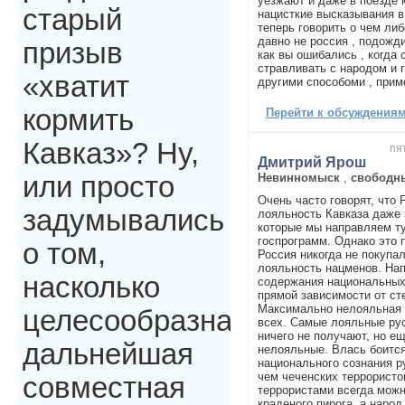
уезжают и даже в поезде 
старый
нацисткие высказывания в 
теперь говорить о чем либ
давно не россия , подожд
призыв
как вы ошибались , когда
стравливать с народом и 
«хватит
другими способоми , прим
кормить
Перейти к обсуждениям 
Кавказ»? Ну,
пя
Дмитрий Ярош
Невинномыск
,
свободн
или просто
Очень часто говорят, что 
задумывались
лояльность Кавказа даже 
которые мы направляем ту
госпрограмм. Однако это 
о том,
Россия никогда не покупал
лояльность нацменов. Нап
насколько
содержания национальных
прямой зависимости от ст
Максимально нелояльная 
целесообразна
всех. Самые лояльные рус
ничего не получают, но е
дальнейшая
нелояльные. Влась боитс
национального сознания р
чем чеченских террористо
совместная
террористами всегда можн
краденого пирога, а народ,