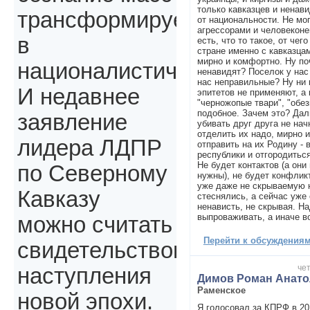
только кавказцев и ненави
трансформируется
от национальности. Не мо
агрессорами и человеконе
в
есть, что то такое, от чег
стране именно с кавказца
мирно и комфортно. Ну по
националистическое.
ненавидят? Поселок у на
нас неправильные? Ну ни 
И недавнее
эпитетов не применяют, а к
"черножопые твари", "обе
подобное. Зачем это? Дал
заявление
убивать друг друга не нач
отделить их надо, мирно и
лидера ЛДПР
отправить на их Родину - 
республики и отгородиться
Не будет контактов (а они
по Северному
нужны), не будет конфликт
уже даже не скрываемую 
Кавказу
стеснялись, а сейчас уже
ненависть, не скрывая. На
выпроваживать, а иначе в
можно считать
Перейти к обсуждениям 
свидетельством
чет
наступления
Димов Роман Анато
Раменское
новой эпохи.
Я голосовал за КПРФ в 201