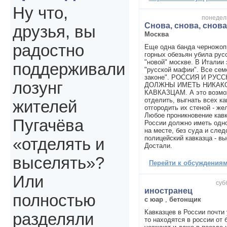
Ну что,
понедель
Снова, снова, снова.
друзья, вы
Москва
радостно
Еще одна банда черножопы
горных обезьян убила рус
"новой" москве. В Италии
поддерживали
"русской мафии". Все сем
законе". РОССИЯ И РУС
лозунг
ДОЛЖНЫ ИМЕТЬ НИКАК
КАВКАЗЦАМ. А это возмо
отделить, выгнать всех ка
жителей
отгородить их стеной - ж
Любое проникновение кавк
Пугачёва
России должно иметь одно
на месте, без суда и след
полицейский кавказца - вы
«отделять и
Достали.
выселять»?
Перейти к обсуждениям 
Или
суб
иностранец
полностью
с юар
,
бетонщик
Кавказцев в России почти 
разделяли
то находятся в россии от 