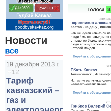
Голоса
З
понедельн
черевников алексан
ростов - на дону
,
инжене
нам не нужен кавказ он на
Новости
люди ! мы не навидим их 
отношение будеш все хуже
люди возьмут оружие и зд
- второй майдан
все
Перейти к обсуждениям 
19 декабря 2013 г.
чет
Ебать Кавказ
12
Антиисламск
,
Исламоф
Тариф
Ислам не религия,а идеол
человеконенавистников!
кавказский –
Перейти к обсуждениям 
газ и
вто
Грибков Валерий С
электроэнергия
Саратов
,
Студент