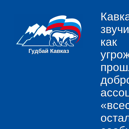
Кавк
звуч
как
Гудбай Кавказ
угро
пр
добр
ас
«вс
ост