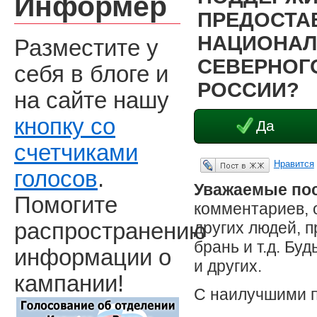
Информер
ПРЕДОСТА
НАЦИОНАЛ
Разместите у
СЕВЕРНОГО
себя в блоге и
РОССИИ?
на сайте нашу
кнопку со
Да
счетчиками
Нравится
Опубликовать в ЖЖ
голосов
.
Уважаемые пос
Помогите
комментариев, 
других людей, 
распространению
брань и т.д. Бу
информации о
и других.
кампании!
С наилучшими 