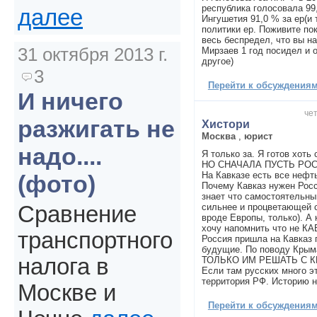
республика голосовала 99
далее
Ингушетия 91,0 % за ер(и т
политики ер. Поживите пок
весь беспредел, что вы н
31 октября 2013 г.
Мирзаев 1 год посидел и 
другое)
3
Перейти к обсуждениям 
И ничего
чет
разжигать не
Хистори
Москва
,
юрист
надо....
Я только за. Я готов хоть
НО СНАЧАЛА ПУСТЬ РОС
На Кавказе есть все нефть
(фото)
Почему Кавказ нужен Рос
знает что самостоятельны
сильнее и процветающей с
Сравнение
вроде Европы, только). А к
хочу напомнить что не К
транспортного
Россия пришла на Кавказ 
будущие. По поводу Крыма
налога в
ТОЛЬКО ИМ РЕШАТЬ С К
Если там русских много эт
территория РФ. Историю н
Москве и
Перейти к обсуждениям 