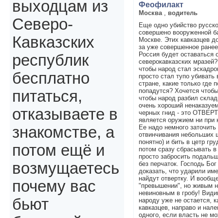
выходцам из
Феофилакт
Москва
,
водитель
Северо-
Еще одно убийство русск
совершено вооруженной ба
Кавказских
Москве. Этих кавказцев д
за уже совершенное ранее
Россия будет оставаться 
республик
северокавказских мразей?
чтобы народ стал эскадро
бесплатно
просто стал тупо убивать 
стране, какие только где п
попадутся? Хочется чтобы 
питаться,
чтобы народ разбил склад
очень хороший ненаказуе
отказываете в
черных гнид - это ОТВЕРТ
является оружием ни при 
Ее надо немного заточить
знакомстве, а
отвинчивания небольших ш
понятно) и бить в цетр гру
потом ещё и
потом сразу сбрасывать в
просто забросить подальш
возмущаетесь
без перчаток. Господь Бог
доказать, что ударили им
найдут отвертку. И вообщ
почему вас
"превышении", но живым н
невиновным в гробу! Види
бьют
народу уже не остается, к
кавказцев, направо и нале
одного, если власть не м