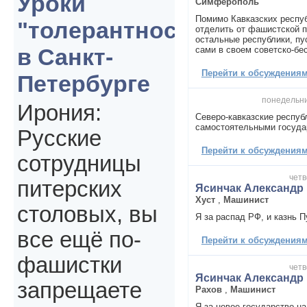
Уроки
Симферополь
Помимо Кавказских респу
"толерантности"
отделить от фашистской п
остальные республики, пу
в Санкт-
сами в своем советско-бе
Перейти к обсуждениям 
Петербурге
понедельни
Ирония:
Северо-кавказские респуб
самостоятельными госуда
Русские
Перейти к обсуждениям 
сотрудницы
четв
питерских
Ясинчак Александр
Хуст
,
Машинист
столовых, вы
Я за распад РФ, и казнь П
все ещё по-
Перейти к обсуждениям 
фашистки
четв
Ясинчак Александр
запрещаете
Рахов
,
Машинист
Я за новое государство на