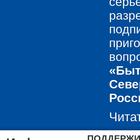
сер
раз
подп
приг
вопр
«Быт
Севе
Росс
Чита
ПОДДЕРЖИ