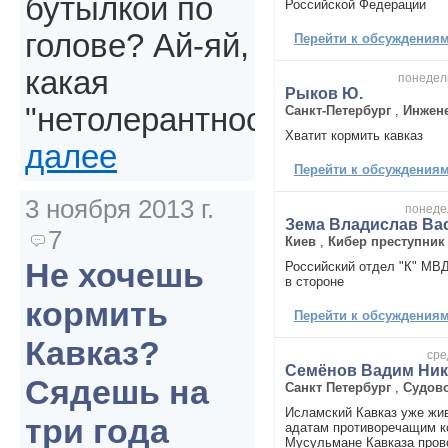
бутылкой по
Российской Федерации
голове? Ай-яй,
Перейти к обсуждениям 
какая
понедель
Рыков Ю.
"нетолерантность".
Санкт-Петербург
,
Инжен
Хватит кормить кавказ
далее
Перейти к обсуждениям 
3 ноября 2013 г.
понедел
Зема Владислав Ва
7
Киев
,
Кибер преступник
Не хочешь
Российский отдел "К" МВД
в стороне
кормить
Перейти к обсуждениям 
Кавказ?
сре
Семёнов Вадим Ник
Сядешь на
Санкт Петербург
,
Судово
Исламский Кавказ уже жив
три года
адатам противоречащим к
Мусульмане Кавказа пров