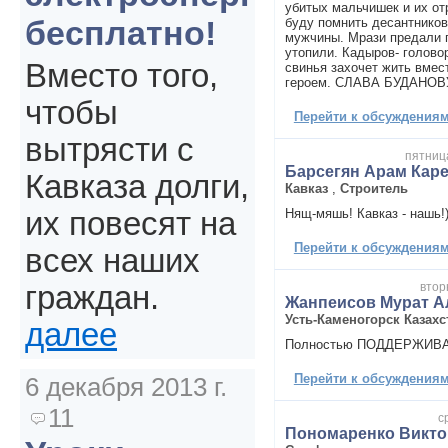
убитых мальчишек и их от
бесплатно!
буду помнить десантников
мужчины. Мрази предали 
утопили. Кадыров- голово
Вместо того,
свинья захочет жить вмес
героем. СЛАВА БУДАНОВ
чтобы
Перейти к обсуждениям 
вытрясти с
пятница
Барсегян Арам Кар
Кавказа долги,
Кавказ
,
Строитель
Нящ-мяшь! Кавказ - нашь!
их повесят на
Перейти к обсуждениям 
всех наших
втор
граждан.
Жанпеисов Мурат 
Усть-Каменогорск Казахс
далее
Полностью ПОДДЕРЖИВА
Перейти к обсуждениям 
6 декабря 2013 г.
11
с
Пономаренко Викто