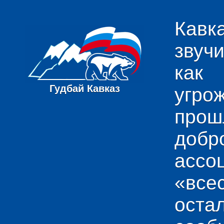
Кавк
звуч
как
Гудбай Кавказ
угро
пр
добр
ас
«вс
ост