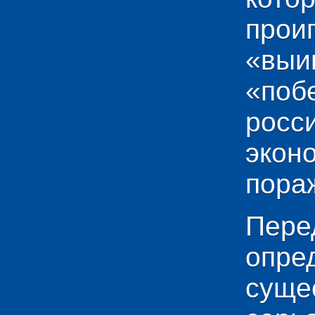
прои
«выи
«по
рос
эко
пораж
Пере
опр
сущ