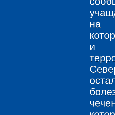
сооб
учащ
на 
кото
и у
тер
Севе
ос
боле
чече
кото