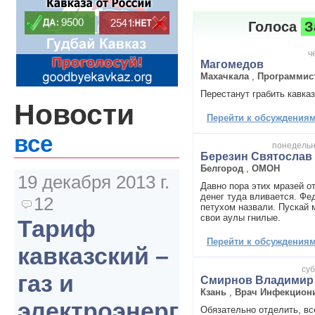
Голоса
З
ч
Магомедов
Махачкала
,
Программис
Перестанут грабить кавказ
Новости
Перейти к обсуждениям 
все
понедельни
Березин Святослав
Белгород
,
ОМОН
19 декабря 2013 г.
Давно пора этих мразей о
денег туда вливается. Ф
12
петухом назвали. Пускай 
свои аулы гнилые.
Тариф
Перейти к обсуждениям 
кавказский –
суб
газ и
Смирнов Владимир
Кзань
,
Врач Инфекцион
электроэнергия
Обязательно отделить, вс