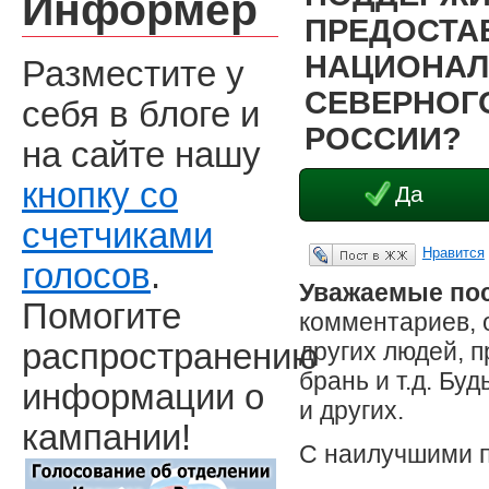
Информер
ПРЕДОСТА
НАЦИОНАЛ
Разместите у
СЕВЕРНОГО
себя в блоге и
РОССИИ?
на сайте нашу
кнопку со
Да
счетчиками
Нравится
Опубликовать в ЖЖ
голосов
.
Уважаемые пос
Помогите
комментариев, 
других людей, 
распространению
брань и т.д. Бу
информации о
и других.
кампании!
С наилучшими 