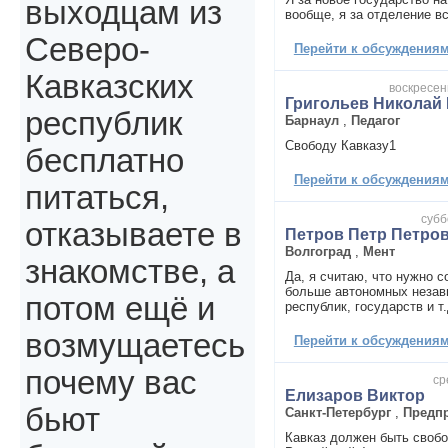
выходцам из
вообще, я за отделение вс
Северо-
Перейти к обсуждениям 
Кавказских
воскресень
Григольев Николай
республик
Барнаул
,
Педагог
Свободу Кавказу1
бесплатно
Перейти к обсуждениям 
питаться,
субб
отказываете в
Петров Петр Петро
Волгоград
,
Мент
знакомстве, а
Да, я считаю, что нужно с
больше автономных незав
потом ещё и
республик, государств и т.
возмущаетесь
Перейти к обсуждениям 
почему вас
ср
Елизаров Виктор
бьют
Санкт-Петербург
,
Предп
Кавказ должен быть свобо