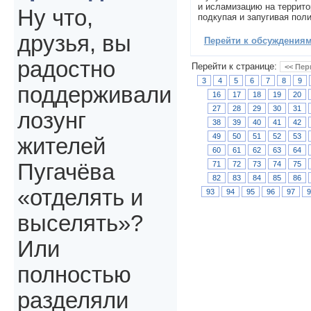
и исламизацию на террито
Ну что,
подкупая и запугивая пол
друзья, вы
Перейти к обсуждениям 
радостно
Перейти к странице:
<< Пер
3
4
5
6
7
8
9
поддерживали
16
17
18
19
20
27
28
29
30
31
лозунг
38
39
40
41
42
49
50
51
52
53
жителей
60
61
62
63
64
71
72
73
74
75
Пугачёва
82
83
84
85
86
«отделять и
93
94
95
96
97
выселять»?
Или
полностью
разделяли