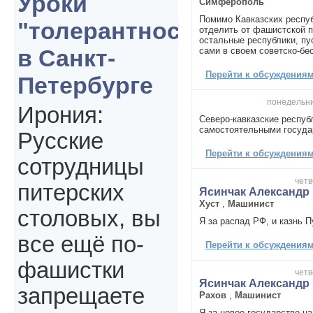
Уроки
Симферополь
Помимо Кавказских респу
"толерантности"
отделить от фашистской п
остальные республики, пу
в Санкт-
сами в своем советско-бе
Перейти к обсуждениям 
Петербурге
понедельни
Ирония:
Северо-кавказские респуб
самостоятельными госуда
Русские
Перейти к обсуждениям 
сотрудницы
четв
питерских
Ясинчак Александр
Хуст
,
Машинист
столовых, вы
Я за распад РФ, и казнь П
все ещё по-
Перейти к обсуждениям 
фашистки
четв
Ясинчак Александр
запрещаете
Рахов
,
Машинист
Я за новое государство на