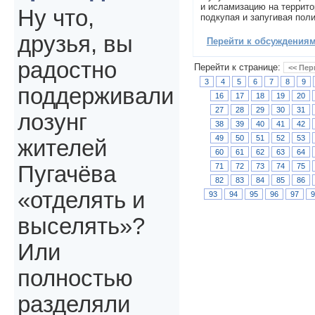
и исламизацию на террито
Ну что,
подкупая и запугивая пол
друзья, вы
Перейти к обсуждениям 
радостно
Перейти к странице:
<< Пер
3
4
5
6
7
8
9
поддерживали
16
17
18
19
20
27
28
29
30
31
лозунг
38
39
40
41
42
49
50
51
52
53
жителей
60
61
62
63
64
71
72
73
74
75
Пугачёва
82
83
84
85
86
«отделять и
93
94
95
96
97
выселять»?
Или
полностью
разделяли