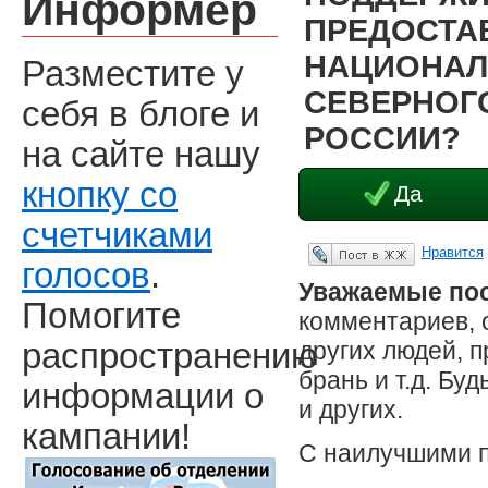
Информер
ПРЕДОСТА
НАЦИОНАЛ
Разместите у
СЕВЕРНОГО
себя в блоге и
РОССИИ?
на сайте нашу
кнопку со
Да
счетчиками
Нравится
Опубликовать в ЖЖ
голосов
.
Уважаемые пос
Помогите
комментариев, 
других людей, 
распространению
брань и т.д. Бу
информации о
и других.
кампании!
С наилучшими 