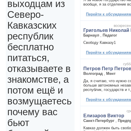
выходцам из
вообще, я за отделение вс
Северо-
Перейти к обсуждениям 
Кавказских
воскресень
Григольев Николай
республик
Барнаул
,
Педагог
Свободу Кавказу1
бесплатно
Перейти к обсуждениям 
питаться,
субб
отказываете в
Петров Петр Петро
Волгоград
,
Мент
знакомстве, а
Да, я считаю, что нужно с
больше автономных незав
потом ещё и
республик, государств и т.
возмущаетесь
Перейти к обсуждениям 
почему вас
ср
Елизаров Виктор
бьют
Санкт-Петербург
,
Предп
Кавказ должен быть свобо