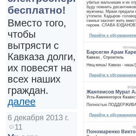
убитых мальчишек и их от
бесплатно!
буду помнить десантников
мужчины. Мрази предали 
утопили. Кадыров- голово
Вместо того,
свинья захочет жить вмес
героем. СЛАВА БУДАНОВ
чтобы
Перейти к обсуждениям 
вытрясти с
пятница
Барсегян Арам Кар
Кавказа долги,
Кавказ
,
Строитель
Нящ-мяшь! Кавказ - нашь!
их повесят на
Перейти к обсуждениям 
всех наших
втор
граждан.
Жанпеисов Мурат 
Усть-Каменогорск Казахс
далее
Полностью ПОДДЕРЖИВА
Перейти к обсуждениям 
6 декабря 2013 г.
11
с
Пономаренко Викто