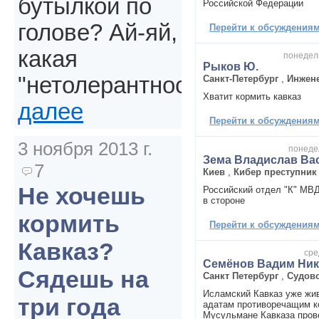
бутылкой по
Российской Федерации
голове? Ай-яй,
Перейти к обсуждениям 
какая
понедель
Рыков Ю.
"нетолерантность".
Санкт-Петербург
,
Инжен
Хватит кормить кавказ
далее
Перейти к обсуждениям 
3 ноября 2013 г.
понедел
Зема Владислав Ва
7
Киев
,
Кибер преступник
Не хочешь
Российский отдел "К" МВД
в стороне
кормить
Перейти к обсуждениям 
Кавказ?
сре
Семёнов Вадим Ник
Сядешь на
Санкт Петербург
,
Судово
Исламский Кавказ уже жив
три года
адатам противоречащим к
Мусульмане Кавказа пров