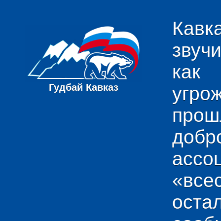
Кавк
звуч
как
Гудбай Кавказ
угро
пр
добр
ас
«вс
ост