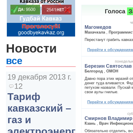
Голоса
З
ч
Магомедов
Махачкала
,
Программис
Перестанут грабить кавказ
Новости
Перейти к обсуждениям 
все
понедельни
Березин Святослав
Белгород
,
ОМОН
19 декабря 2013 г.
Давно пора этих мразей о
денег туда вливается. Ф
12
петухом назвали. Пускай 
свои аулы гнилые.
Тариф
Перейти к обсуждениям 
кавказский –
суб
газ и
Смирнов Владимир
Кзань
,
Врач Инфекцион
электроэнергия
Обязательно отделить, вс