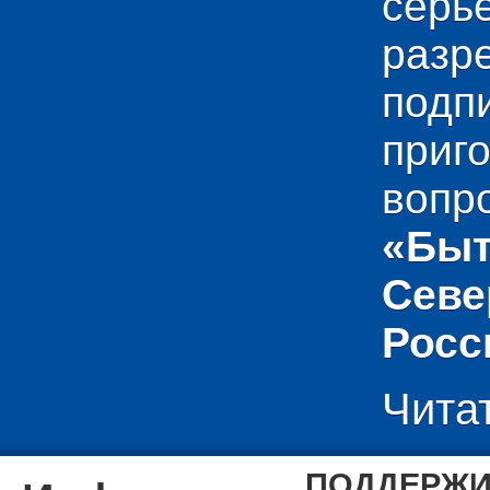
сер
раз
подп
приг
вопр
«Быт
Севе
Росс
Чита
ПОДДЕРЖИ