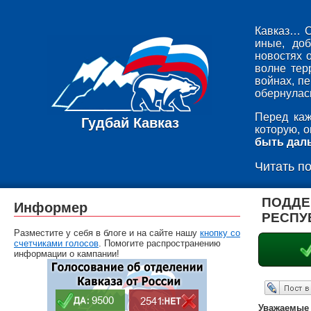
Кавказ… С
иные, до
новостях 
волне тер
войнах, п
обернулась
Перед каж
Гудбай Кавказ
которую, 
быть дал
Читать п
ПОДДЕ
Информер
РЕСПУ
Разместите у себя в блоге и на сайте нашу
кнопку со
счетчиками голосов
. Помогите распространению
информации о кампании!
Опубликовать в ЖЖ
Уважаемые 