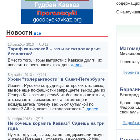
содержащих 
С наилучши
Новости
все
18 декабря 2013 г.
12
Магоме
Тариф кавказский – газ и электроэнергия
бесплатно!
Махачкал
Вместо того, чтобы вытрясти с Кавказа долги, их
Перестанут
повесят на всех наших граждан.
далее
Перейти
5 декабря 2013 г.
11
Уроки "толерантности" в Санкт-Петербурге
Ирония: Русские сотрудницы питерских столовых,
Березин
вы все ещё по-фашистки запрещаете выходцам из
Белгород
Северо-Кавказских республик бесплатно питаться,
отказываете в знакомстве, а потом ещё и
Давно пор
возмущаетесь почему вас бьют бутылкой по
Федора Ем
голове? Ай-яй, какая "нетолерантность".
далее
свои аулы
3 ноября 2013 г.
7
Перейти
Не хочешь кормить Кавказ? Сядешь на три
года
Ну что, друзья, вы радостно поддерживали лозунг
жителей Пугачёва «отделять и выселять»? Или
Смирно