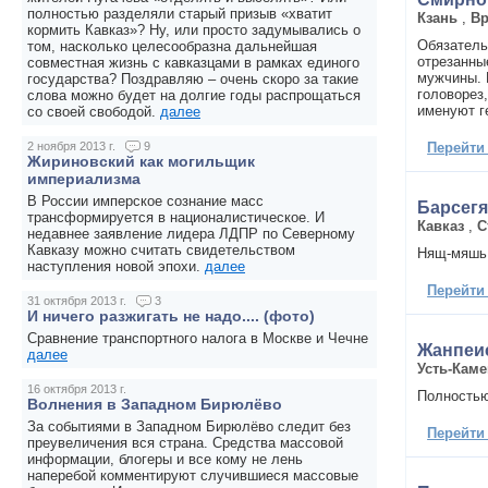
полностью разделяли старый призыв «хватит
Кзань
,
Вр
кормить Кавказ»? Ну, или просто задумывались о
Обязатель
том, насколько целесообразна дальнейшая
отрезанны
совместная жизнь с кавказцами в рамках единого
мужчины. 
государства? Поздравляю – очень скоро за такие
головорез,
слова можно будет на долгие годы распрощаться
именуют 
со своей свободой.
далее
Перейти
2 ноября 2013 г.
9
Жириновский как могильщик
империализма
В России имперское сознание масс
Барсег
трансформируется в националистическое. И
Кавказ
,
С
недавнее заявление лидера ЛДПР по Северному
Кавказу можно считать свидетельством
Нящ-мяшь!
наступления новой эпохи.
далее
Перейти
31 октября 2013 г.
3
И ничего разжигать не надо.... (фото)
Сравнение транспортного налога в Москве и Чечне
Жанпеи
далее
Усть-Каме
16 октября 2013 г.
Полност
Волнения в Западном Бирюлёво
За событиями в Западном Бирюлёво следит без
Перейти
преувеличения вся страна. Средства массовой
информации, блогеры и все кому не лень
наперебой комментируют случившиеся массовые