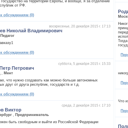
е государство на территории Европы, и вообще, я за отделение
еспублик от РФ.
Род
 к обсуждениям (0)
Мос
Никог
воскресенье, 20 декабря 2015 г. 17:13
принц
ьев Николай Владимирович
пере
,
Педагог
испол
Тогда
авказу1
госуд
 к обсуждениям (0)
Пер
суббота, 5 декабря 2015 г. 15:33
Петр Петрович
д
,
Мент
никог
таю, что нужно создавать как можно больше автономных
Пер
х друг от друга республик, государств и т.д.
 к обсуждениям (0)
Что и
среда, 2 декабря 2015 г. 17:10
ов Виктор
Пер
ербург
,
Предприниматель
лжен быть свободным и выйти из Российской Федерации
Пол