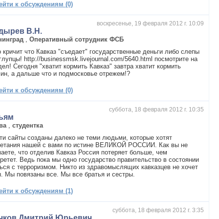
ейти к обсуждениям (0)
воскресенье, 19 февраля 2012 г. 10:09
дырев В.Н.
нинград
,
Оперативный сотрудник ФСБ
о кричит что Кавказ "съедает" государственные деньги либо слепы
глупцы! http://businessmsk.livejournal.com/5640.html посмотрите на
дел! Сегодня "хватит кормить Кавказ" завтра хватит кормить
ин, а дальше что и подмосковье отрежем!?
ейти к обсуждениям (0)
суббота, 18 февраля 2012 г. 10:35
ьям
ва
,
студентка
ти сайты созданы далеко не теми людьми, которые хотят
ветания нашей с вами по истине ВЕЛИКОЙ РОССИИ. Как вы не
аете, что отделив Кавказ Россия потеряет больше, чем
ретет. Ведь пока мы одно государство правительство в состоянии
ься с терроризмом. Никто из здравомыслящих кавказцев не хочет
. Мы повязаны все. Мы все братья и сестры.
ейти к обсуждениям (1)
суббота, 18 февраля 2012 г. 3:35
чков Дмитрий Юрьевич