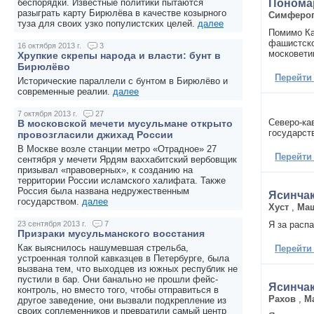
Понома
беспорядки. Известные политики пытаются
разыграть карту Бирюлёва в качестве козырного
Симферо
туза для своих узко популистских целей.
далее
Помимо Ка
фашистско
16 октября 2013 г.
3
московети
Хрупкие скрепы народа и власти: бунт в
Бирюлёво
Перейти
Исторические параллели с бунтом в Бирюлёво и
современные реалии.
далее
7 октября 2013 г.
27
Северо-ка
В московской мечети мусульмане открыто
государст
провозгласили джихад России
В Москве возле станции метро «Отрадное» 27
Перейти
сентября у мечети Ярдям ваххабитский вербовщик
призывал «правоверных», к созданию на
территории России исламского халифата. Также
Россия была названа недружественным
Ясинчак
государством.
далее
Хуст
,
Ма
Я за расп
23 сентября 2013 г.
7
Призраки мусульманского восстания
Как выяснилось нашумевшая стрельба,
Перейти
устроенная толпой кавказцев в Петербурге, была
вызвана тем, что выходцев из южных республик не
пустили в бар. Они банально не прошли фейс-
Ясинчак
контроль, но вместо того, чтобы отправиться в
Рахов
,
М
другое заведение, они вызвали подкрепление из
своих соплеменников и превратили самый центр