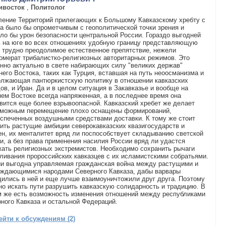
ивосток
,
Политолог
ение Территорий прилегающих к Большому Кавказскому хребту с
а было бы опрометчивым с геополитической точки зрения и
ло бы урон безопасности центральной России. Гораздо выгодней
 на юге во всех отношениях удобную границу представляющую
 трудно преодолимое естественное препятствие, нежели
омерат трибалистко-религиозных авторитарных режимов. Это
нно актуально в свете набирающих силу "великих держав"
его Востока, таких как Турция, вставшая на путь неоосманизма и
олжающая пантюркистскую политику в отношении кавказских
ов, и Иран. Да и в целом ситуация в Закавказье и вообще на
ем Востоке всегда напряженная, а в последнее время она
вится еще более взрывоопасной. Кавказский хребет же делает
зможным перемещение плохо оснащены формирований,
спеченных воздушными средствами доставки. К тому же стоит
ить растущие амбиции северокавказских квазигосударств и
н, их менталитет вряд ли поспособствует складыванию светской
и, а без права применения насилия России вряд ли удастся
ать религиозных экстремистов. Необходимо сохранить рычаги
ливания пророссийских кавказцев с их исламистскими собратьями.
и выгодна управляемая гражданская война между растущими и
уждающимися народами Северного Кавказа, дабы варвары
ились в ней и еще лучше взаимоуничтожили друг друга. Поэтому
о искать пути разрушить кавказскую солидарность и традицию. В
 же есть возможность изменения отношений между республиками
ного Кавказа и остальной Федераций.
ейти к обсуждениям (2)