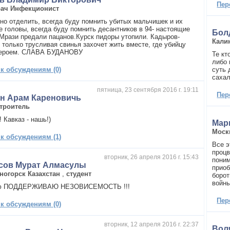
Пер
ач Инфекционист
но отделить, всегда буду помнить убитых мальчишек и их
е головы, всегда буду помнить десантников в 94- настоящие
Бол
Мрази предали пацанов.Курск пидоры утопили. Кадыров-
Кали
 только трусливая свинья захочет жить вместе, где убийцу
героем. СЛАВА БУДАНОВУ
Те кт
либо 
 к обсуждениям (0)
суть 
сахал
пятница, 23 сентября 2016 г. 19:11
Пер
ян Арам Кареновичь
троитель
 Кавказ - нашь!)
Мар
Моск
 к обсуждениям (1)
Все э
проц
вторник, 26 апреля 2016 г. 15:43
поним
сов Мурат Алмасулы
приоб
ногорск Казахстан
,
студент
борот
войны
ью ПОДДЕРЖИВАЮ НЕЗОВИСЕМОСТЬ !!!
Пер
 к обсуждениям (0)
вторник, 12 апреля 2016 г. 22:37
Вол