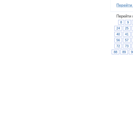
Перейти
Перейти 
8
9
24
25
40
41
56
57
72
73
88
89
9