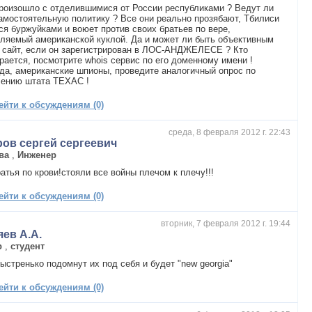
роизошло с отделившимися от России республиками ? Ведут ли
амостоятельную политику ? Все они реально прозябают, Тбилиси
ся буржуйками и воюет против своих братьев по вере,
ляемый американской куклой. Да и может ли быть объективным
 сайт, если он зарегистрирован в ЛОС-АНДЖЕЛЕСЕ ? Кто
рается, посмотрите whois сервис по его доменному имени !
да, американские шпионы, проведите аналогичный опрос по
лению штата ТЕХАС !
ейти к обсуждениям (0)
среда, 8 февраля 2012 г. 22:43
ров сергей сергеевич
ва
,
Инженер
атья по крови!стояли все войны плечом к плечу!!!
ейти к обсуждениям (0)
вторник, 7 февраля 2012 г. 19:44
ев А.А.
р
,
студент
ыстренько подомнут их под себя и будет "new georgia"
ейти к обсуждениям (0)