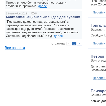
Я за ново
Питера в поле боя, в котором пострадали
всех 20 р
случайные прохожие.
далее
Перейти
13 сентября 2013 г.
5
Кавказская национальная идея для русских
"Поставить духовное над материальным" в
Григол
переводе на евразийский значит "поставить
кавказцев над русскими", "поставить азиатских
Барнаул
мигрантов над коренным населением", "поставить
Свободу К
Собянина над Навальным" и т.д.
далее
Перейти
страница:
«
1
»
Все новости
Петров 
Волгогра
Да, я счи
независимы
Перейти
Елизар
Санкт-Пет
Кавказ до