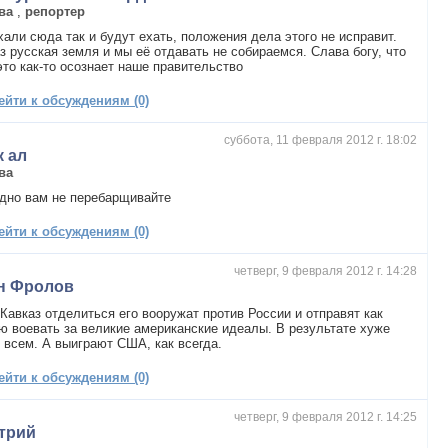
ва
,
репортер
хали сюда так и будут ехать, положения дела этого не исправит.
з русская земля и мы её отдавать не собираемся. Слава богу, что
это как-то осознает наше правительство
ейти к обсуждениям (0)
суббота, 11 февраля 2012 г. 18:02
к ал
ва
дно вам не перебарщивайте
ейти к обсуждениям (0)
четверг, 9 февраля 2012 г. 14:28
н Фролов
Кавказ отделиться его вооружат против России и отправят как
ю воевать за великие американские идеалы. В результате хуже
 всем. А выиграют США, как всегда.
ейти к обсуждениям (0)
четверг, 9 февраля 2012 г. 14:25
трий