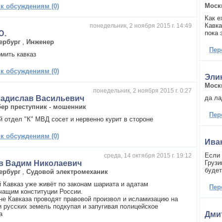
Моск
 к обсуждениям (0)
Как е
Кавка
понедельник, 2 ноября 2015 г. 14:49
Ю.
пока 
ербург
,
Инженер
Пер
рмить кавказ
 к обсуждениям (0)
Эли
Моск
понедельник, 2 ноября 2015 г. 0:27
ладислав Васильевич
да ла
ер преступник - мошенник
Пер
й отдел "К" МВД сосет и нервенно курит в стороне
 к обсуждениям (0)
Ива
Если 
среда, 14 октября 2015 г. 19:12
в Вадим Николаевич
Грузи
будет
ербург
,
Судовой электромеханик
 Кавказ уже живёт по законам шариата и адатам
Пер
чащим конституции России.
е Кавказа проводят правовой произвол и исламизацию на
и русских земель подкупая и запугивая полицейское
а
Дми