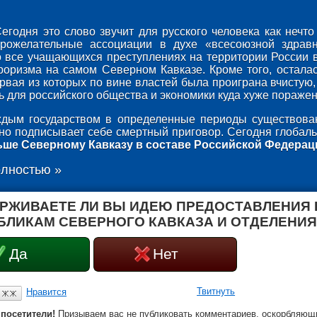
егодня это слово звучит для русского человека как неч
брожелательные ассоциации в духе «всесоюзной здрав
о все учащающихся преступлениях на территории России 
роризма на самом Северном Кавказе. Кроме того, осталас
ервая из которых по вине властей была проиграна вчистую,
 для российского общества и экономики куда хуже поражени
дым государством в определенные периоды существован
оно подписывает себе смертный приговор. Сегодня глобаль
ьше Северному Кавказу в составе Российской Федерац
олностью »
РЖИВАЕТЕ ЛИ ВЫ ИДЕЮ ПРЕДОСТАВЛЕНИЯ
БЛИКАМ СЕВЕРНОГО КАВКАЗА И ОТДЕЛЕНИЯ
Да
Нет
Твитнуть
Нравится
посетители!
Призываем вас не публиковать комментариев, оскорбляющи