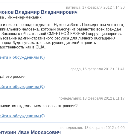
пятница, 17 февраля 2012 г. 14:30
ионов Владимир Владимирович
ква
,
Инженер-механик
о и ничего не надо отделять. Нужно избрать Президентом честного,
ипиального человека, который обеспечит равенство всех граждан
д Законом с обязательной СМЕРТНОЙ КАЗНЬЮ коррупционеров за
ьзование административного ресурса для личного обогащения.
 народ будет уважать своих руководителей и ценить
арственность как в США.
ейти к обсуждениям (0)
среда, 15 февраля 2012 г. 11:41
да! это россия
ейти к обсуждениям (0)
понедельник, 13 февраля 2012 г. 11:17
зменится отделелнием кавказа от россии?
ейти к обсуждениям (0)
понедельник, 13 февраля 2012 г. 6:09
итурин Иван Мордасович