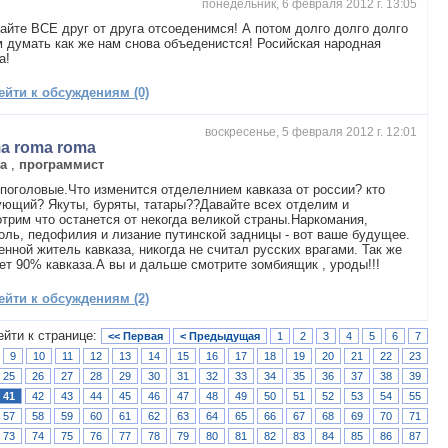
понедельник, 6 февраля 2012 г. 13:05
айте ВСЕ друг от друга отсоеденимся! А потом долго долго долго
 думать как же нам снова объеденистся! Росийская народная
а!
ейти к обсуждениям (0)
воскресенье, 5 февраля 2012 г. 12:01
a roma roma
ia
,
программист
поголовые.Что изменится отделелнием кавказа от россии? кто
ющий? Якуты, буряты, татары??Давайте всех отделим и
трим что останется от некогда великой страны.Наркомания,
оль, педофилия и лизание путинской задницы - вот ваше будущее.
енной житель кавказа, никогда не считал русских врагами. Так же
ет 90% кавказа.А вы и дальше смотрите зомбиящик , уроды!!!
ейти к обсуждениям (2)
ейти к странице:
<< Первая
< Предыдущая
1
2
3
4
5
6
7
9
10
11
12
13
14
15
16
17
18
19
20
21
22
23
25
26
27
28
29
30
31
32
33
34
35
36
37
38
39
41
42
43
44
45
46
47
48
49
50
51
52
53
54
55
57
58
59
60
61
62
63
64
65
66
67
68
69
70
71
73
74
75
76
77
78
79
80
81
82
83
84
85
86
87