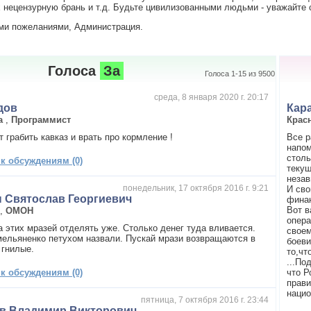
нецензурную брань и т.д. Будьте цивилизованными людьми - уважайте с
ми пожеланиями, Администрация.
Голоса
За
Голоса 1-15 из 9500
среда, 8 января 2020 г. 20:17
дов
Кар
а
,
Программист
Крас
 грабить кавказ и врать про кормление !
Все р
напом
столь
 к обсуждениям (0)
текущ
незав
понедельник, 17 октября 2016 г. 9:21
И сво
 Святослав Георгиевич
фина
Вот в
,
ОМОН
опера
а этих мразей отделять уже. Столько денег туда вливается.
своем
ельяненко петухом назвали. Пускай мрази возвращаются в
боеви
 гнилые.
то,чт
...По
 к обсуждениям (0)
что Р
прави
нацио
пятница, 7 октября 2016 г. 23:44
в Владимир Викторович