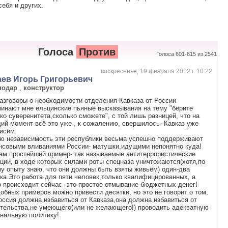
ебя и других.
Голоса
Против
Голоса 601-615 из 2541
воскресенье, 19 февраля 2012 г. 10:22
аев Игорь Григорьевич
нодар
,
конструктор
азговоры о необходимости отделения Кавказа от России
инают мне ельцинские пьяные высказывания на тему "берите
ко суверенитета,сколько сможете", с той лишь разницей, что на
ий момент всё это уже , к сожалению, свершилось- Кавказ уже
исим.
ю независимость эти республики весьма успешно поддерживают
нсовыми вливаниями России- матушки,идущими непонятно куда!
ам простейший пример- так называемые антитеррористические
ции, в ходе которых силами роты спецназа уничтожаются(хотя,по
у опыту знаю, что они должны быть взяты живьём) один-два
ка.Это работа для пяти человек,только квалифицированных, а
о происходит сейчас- это простое отмывание бюджетных денег!
добных примеров можно привести десятки, но это не говорит о том,
оссия должна избавиться от Кавказа,она должна избавиться от
тельства,не умеющего(или не желающего!) проводить адекватную
нальную политику!