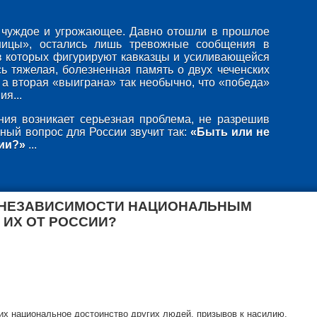
то чуждое и угрожающее. Давно отошли в прошлое
ницы», остались лишь тревожные сообщения в
в которых фигурируют кавказцы и усиливающейся
ь тяжелая, болезненная память о двух чеченских
 а вторая «выиграна» так необычно, что «победа»
я...
ия возникает серьезная проблема, не разрешив
ный вопрос для России звучит так:
«Быть или не
ии?»
...
 НЕЗАВИСИМОСТИ НАЦИОНАЛЬНЫМ
 ИХ ОТ РОССИИ?
х национальное достоинство других людей, призывов к насилию,