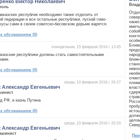
ренко Виктор Николаевич
Влад
поль
Отдел
вказских республик необходимо также отделить от
север
й педерации и все остальные республики, пускай гомо-
нанес
кусы сами в своем советско-бесовском дерьме варятся.
иметь
собой
 к обсуждениям (0)
конгл
особе
Ближн
понедельник, 15 февраля 2016 г. 13:45
прод
вказские республики должны стать самостоятельными
народ
вами.
ближн
стано
нево
 к обсуждениям (0)
необе
отмет
среда, 10 февраля 2016 г. 20:27
племе
 Александр Евгеньевич
власт
сдерж
шинист
страв
ад РФ, и казнь Путина
Росси
проб
 к обсуждениям (0)
истощ
должн
целом
среда, 10 февраля 2016 г. 20:20
Север
 Александр Евгеньевич
ашинист
Пер