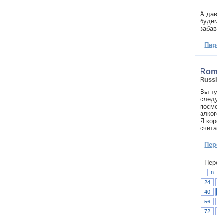
А дав
будем
забав
Пер
Rom
Russ
Вы ту
следу
посмо
алког
Я кор
счита
Пер
Пер
8
24
40
56
72