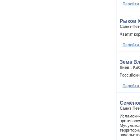
Перейти
Рыков 
Санкт-Пет
Хватит ко
Перейти
Зема В
Киев
,
Киб
Российски
Перейти
Семёно
Санкт Пет
Исламский
противоре
Мусульман
территори
начальств