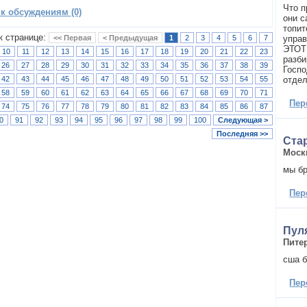
Что п
 к обсуждениям (0)
они с
топит
к странице:
<< Первая
< Предыдущая
1
2
3
4
5
6
7
управ
ЭТОТ
10
11
12
13
14
15
16
17
18
19
20
21
22
23
разби
26
27
28
29
30
31
32
33
34
35
36
37
38
39
Госпо
42
43
44
45
46
47
48
49
50
51
52
53
54
55
отде
58
59
60
61
62
63
64
65
66
67
68
69
70
71
Пер
74
75
76
77
78
79
80
81
82
83
84
85
86
87
0
91
92
93
94
95
96
97
98
99
100
Следующая >
Последняя >>
Ста
Моск
мы бр
Пер
Пуля
Пите
сша б
Пер