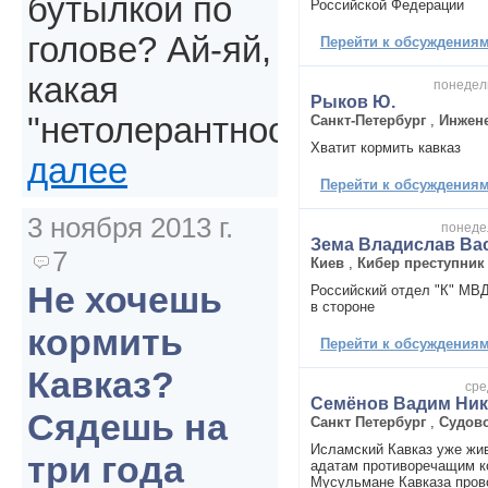
бутылкой по
Российской Федерации
голове? Ай-яй,
Перейти к обсуждениям 
какая
понедель
Рыков Ю.
"нетолерантность".
Санкт-Петербург
,
Инжен
Хватит кормить кавказ
далее
Перейти к обсуждениям 
3 ноября 2013 г.
понедел
Зема Владислав Ва
7
Киев
,
Кибер преступник
Не хочешь
Российский отдел "К" МВД
в стороне
кормить
Перейти к обсуждениям 
Кавказ?
сре
Семёнов Вадим Ник
Сядешь на
Санкт Петербург
,
Судово
Исламский Кавказ уже жив
три года
адатам противоречащим к
Мусульмане Кавказа пров