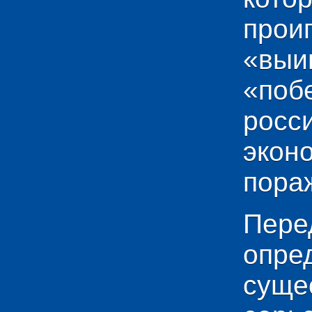
прои
«выи
«по
рос
эко
пораж
Пере
опр
сущ