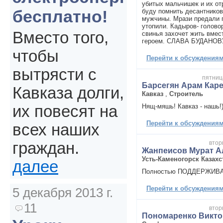
убитых мальчишек и их от
бесплатно!
буду помнить десантников
мужчины. Мрази предали 
утопили. Кадыров- голово
Вместо того,
свинья захочет жить вмес
героем. СЛАВА БУДАНОВ
чтобы
Перейти к обсуждениям 
вытрясти с
пятница
Барсегян Арам Кар
Кавказа долги,
Кавказ
,
Строитель
Нящ-мяшь! Кавказ - нашь!
их повесят на
Перейти к обсуждениям 
всех наших
втор
граждан.
Жанпеисов Мурат 
Усть-Каменогорск Казахс
далее
Полностью ПОДДЕРЖИВА
Перейти к обсуждениям 
5 декабря 2013 г.
11
втор
Пономаренко Викто