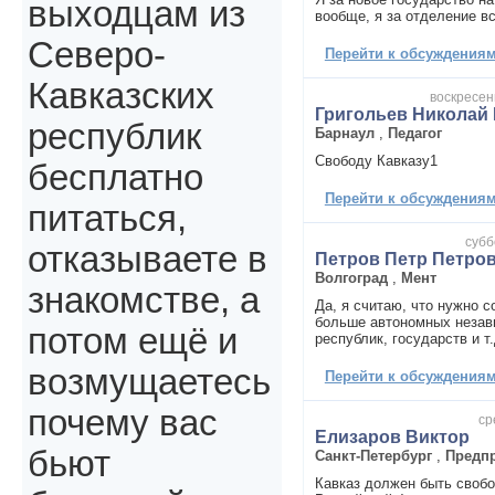
выходцам из
вообще, я за отделение вс
Северо-
Перейти к обсуждениям 
Кавказских
воскресень
Григольев Николай
республик
Барнаул
,
Педагог
Свободу Кавказу1
бесплатно
Перейти к обсуждениям 
питаться,
субб
отказываете в
Петров Петр Петро
Волгоград
,
Мент
знакомстве, а
Да, я считаю, что нужно с
больше автономных незав
потом ещё и
республик, государств и т.
возмущаетесь
Перейти к обсуждениям 
почему вас
ср
Елизаров Виктор
бьют
Санкт-Петербург
,
Предп
Кавказ должен быть свобо