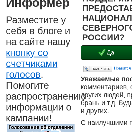
Информер
ПРЕДОСТА
НАЦИОНАЛ
Разместите у
СЕВЕРНОГО
себя в блоге и
РОССИИ?
на сайте нашу
кнопку со
Да
счетчиками
Нравится
Опубликовать в ЖЖ
голосов
.
Уважаемые пос
Помогите
комментариев, 
других людей, 
распространению
брань и т.д. Бу
информации о
и других.
кампании!
С наилучшими 