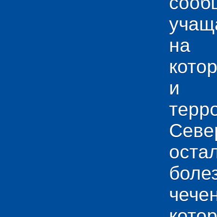
сооб
учащ
на 
кото
и у
тер
Севе
ос
боле
чече
кото