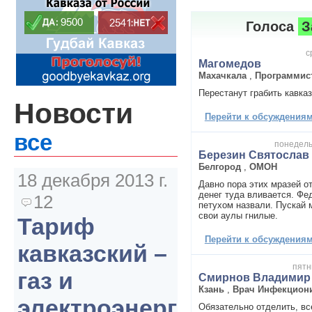
Голоса
З
с
Магомедов
Махачкала
,
Программис
Перестанут грабить кавказ
Новости
Перейти к обсуждениям 
все
понедельн
Березин Святослав
Белгород
,
ОМОН
18 декабря 2013 г.
Давно пора этих мразей о
денег туда вливается. Ф
12
петухом назвали. Пускай 
свои аулы гнилые.
Тариф
Перейти к обсуждениям 
кавказский –
пятн
газ и
Смирнов Владимир
Кзань
,
Врач Инфекцион
электроэнергия
Обязательно отделить, вс