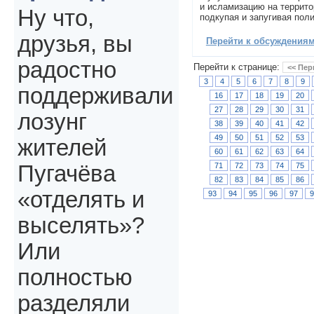
и исламизацию на террито
Ну что,
подкупая и запугивая пол
друзья, вы
Перейти к обсуждениям 
радостно
Перейти к странице:
<< Пер
3
4
5
6
7
8
9
поддерживали
16
17
18
19
20
27
28
29
30
31
лозунг
38
39
40
41
42
49
50
51
52
53
жителей
60
61
62
63
64
71
72
73
74
75
Пугачёва
82
83
84
85
86
«отделять и
93
94
95
96
97
выселять»?
Или
полностью
разделяли