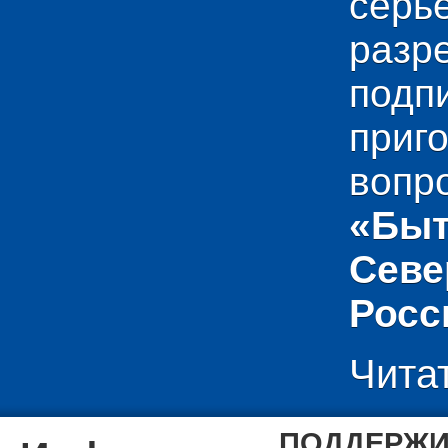
сер
раз
подп
приг
вопр
«Быт
Севе
Росс
Чита
ПОДДЕРЖИ