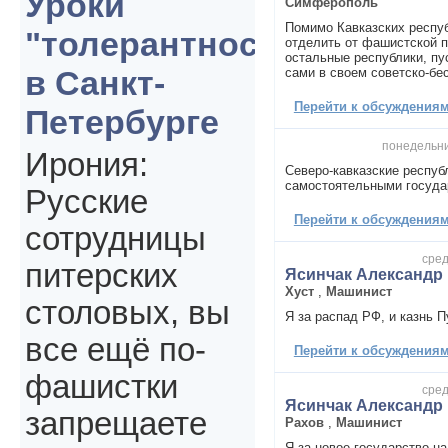
Уроки
Симферополь
Помимо Кавказских респу
"толерантности"
отделить от фашистской п
остальные республики, пу
в Санкт-
сами в своем советско-бе
Перейти к обсуждениям 
Петербурге
понедельни
Ирония:
Северо-кавказские респуб
самостоятельными госуда
Русские
Перейти к обсуждениям 
сотрудницы
сред
питерских
Ясинчак Александр
Хуст
,
Машинист
столовых, вы
Я за распад РФ, и казнь П
все ещё по-
Перейти к обсуждениям 
фашистки
сред
Ясинчак Александр
запрещаете
Рахов
,
Машинист
Я за новое государство на