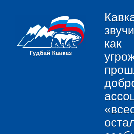
Кавк
звуч
как
Гудбай Кавказ
угро
пр
добр
ас
«вс
ост