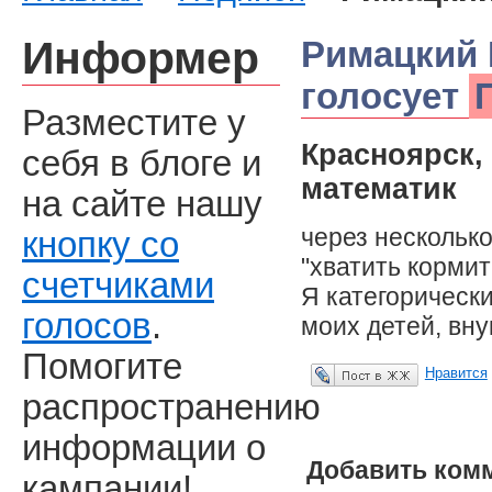
Информер
Римацкий 
голосует
Разместите у
Красноярск,
себя в блоге и
математик
на сайте нашу
через несколько
кнопку со
"хватить кормит
счетчиками
Я категорически
голосов
.
моих детей, вну
Помогите
Нравится
Опубликовать в ЖЖ
распространению
информации о
Добавить ком
кампании!