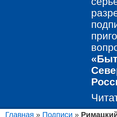
сер
раз
подп
приг
вопр
«Быт
Севе
Росс
Чита
Главная
»
Подписи
»
Римацкий