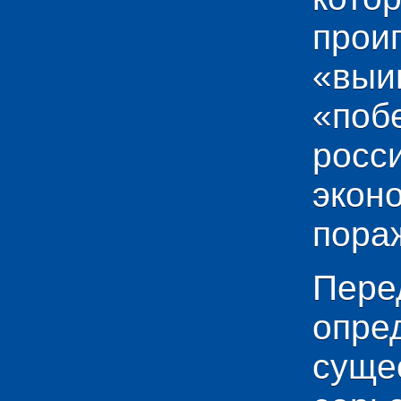
прои
«выи
«по
рос
эко
пораж
Пере
опр
сущ