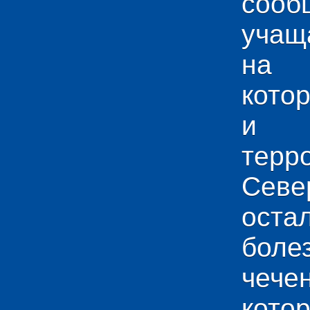
сооб
учащ
на 
кото
и у
тер
Севе
ос
боле
чече
кото