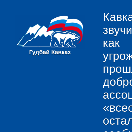
Кавк
звуч
как
Гудбай Кавказ
угро
пр
добр
ас
«вс
ост