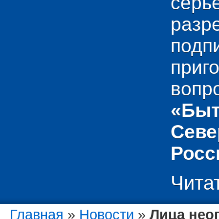
сер
раз
подп
приг
вопр
«Быт
Севе
Росс
Чита
Главная
»
Новости
»
Лица нео