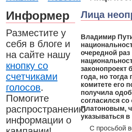
Информер
Лица неоп
Разместите у
Владимир Пути
себя в блоге и
национальност
очередной раз
на сайте нашу
национальност
кнопку со
законопроект 
счетчиками
года, но тогд
комитете его п
голосов
.
получила одоб
Помогите
согласился с
распространению
Платоновым, ч
указываться в 
информации о
С просьбой в
кампании!