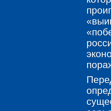
прои
«выи
«по
рос
эко
пораж
Пере
опр
сущ