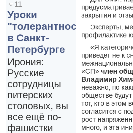
11
предусматривае
Уроки
закрытия и отз
"толерантности"
Эксперты, ме
профилактике к
в Санкт-
«Я категорич
Петербурге
приведет не к с
Ирония:
межнационально
«СП»
член общ
Русские
Владимир Хим
сотрудницы
неважно, по ка
питерских
обществе будут 
тот, кто в этом
столовых, вы
согласится с п
все ещё по-
рост напряженн
фашистки
много, и эта ин