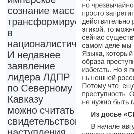
но чрезвычайно
сознание масс
просто запретит
трансформируется
действительно 
этикой, то можн
в
сейчас существ
националистическое.
самом деле мы 
Языка, который
И недавнее
образа преступн
заявление
избегать. Но я 
лидера ЛДПР
нынешней росси
Потому что, еще
по Северному
преступность. О
Кавказу
не нужно быть 
можно считать
Из досье «С
свидетельством
В начале авг
наступления