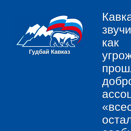
Кавк
звуч
как
Гудбай Кавказ
угро
пр
добр
ас
«вс
ост