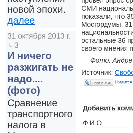
провел опрос ср
новой эпохи.
СМИ национальн
показали, что 
далее
Мосгордумы, 31
национальности
31 октября 2013 г.
остальные 36 п
3
своего мнения п
И ничего
Фото: Андре
разжигать не
Источник:
Свобо
надо....
Нравится
Опубликовать в ЖЖ
(фото)
Сравнение
Добавить ком
транспортного
Ф.И.О.
налога в