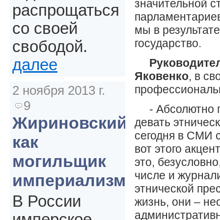
значительной с
распрощаться
парламентариев
со своей
мы в результат
государство.
свободой.
далее
Руководите
Яковенко
, в с
профессиональ
2 ноября 2013 г.
9
- Абсолютно 
Жириновский
девать этничес
сегодня в СМИ 
как
вот этого акцен
могильщик
это, безусловно
числе и журнал
империализма
этнической пре
В России
жизнь, они – не
административн
имперское