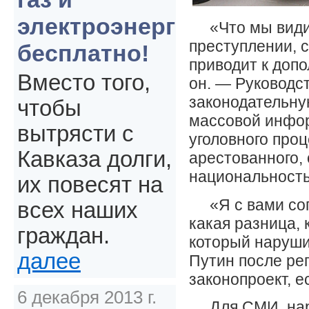
электроэнергия
«Что мы вид
преступлении, 
бесплатно!
приводит к доп
Вместо того,
он. — Руководст
законодательну
чтобы
массовой инфор
вытрясти с
уголовного проц
Кавказа долги,
арестованного, 
национальность
их повесят на
«Я с вами со
всех наших
какая разница, 
граждан.
который наруши
далее
Путин после ре
законопроект, е
6 декабря 2013 г.
Для СМИ, нар