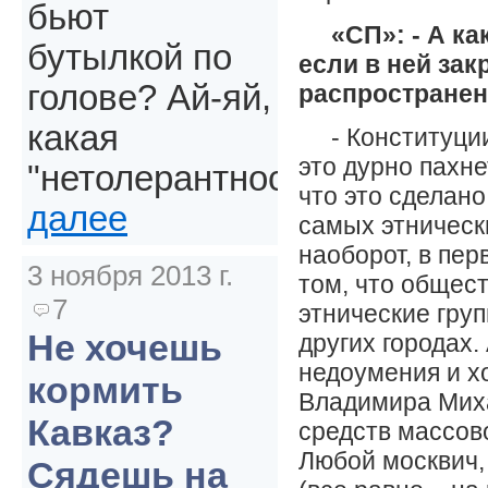
бьют
«СП»: - А к
бутылкой по
если в ней за
голове? Ай-яй,
распростране
какая
- Конституци
это дурно пахне
"нетолерантность".
что это сделан
далее
самых этническ
наоборот, в пе
3 ноября 2013 г.
том, что общест
7
этнические груп
Не хочешь
других городах.
недоумения и хо
кормить
Владимира Миха
Кавказ?
средств массов
Любой москвич,
Сядешь на