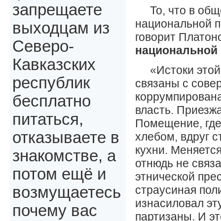
запрещаете
То, что в об
национальной по
выходцам из
говорит Платон
Северо-
национальной 
Кавказских
«Истоки этой
республик
связаны с сове
коррумпирована
бесплатно
власть. Приезж
питаться,
Помещение, где 
отказываете в
хлебом, вдруг 
кухни. Меняетс
знакомстве, а
отнюдь не связа
потом ещё и
этнической прес
страусиная поли
возмущаетесь
изнасиловал эту
почему вас
партизаны. И э