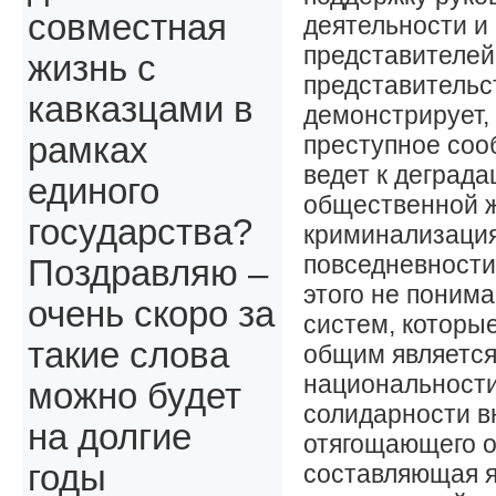
совместная
деятельности и
представителей 
жизнь с
представительст
кавказцами в
демонстрирует,
преступное соо
рамках
ведет к деграда
единого
общественной ж
государства?
криминализация
повседневности.
Поздравляю –
этого не понима
очень скоро за
систем, которы
такие слова
общим является
национальности
можно будет
солидарности в
на долгие
отягощающего о
годы
составляющая я