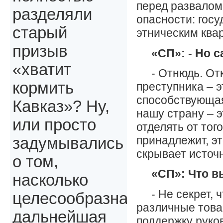
перед развалом 
разделяли
опасности: гос
старый
этническим ква
призыв
«СП»: - Но 
«хватит
- Отнюдь. От
кормить
преступника – э
способствующая
Кавказ»? Ну,
нашу страну – э
или просто
отделять от того
принадлежит, э
задумывались
скрывает источн
о том,
«СП»: Что в
насколько
- Не секрет,
целесообразна
различные това
дальнейшая
поддержку руко