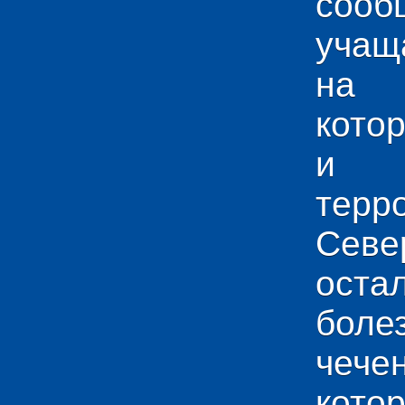
сооб
учащ
на 
кото
и у
тер
Севе
ос
боле
чече
кото