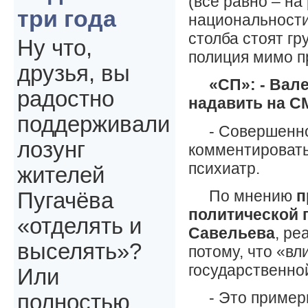
(все равно – на
три года
национальности
столба стоят гр
Ну что,
полиция мимо п
друзья, вы
«СП»: - Вале
радостно
надавить на С
поддерживали
- Совершенно
лозунг
комментировать
психиатр.
жителей
По мнению
п
Пугачёва
политической 
«отделять и
Савельева
, ре
выселять»?
потому, что «вл
государственно
Или
- Это пример
полностью