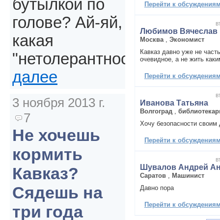
бутылкой по
Перейти к обсуждениям 
голове? Ай-яй,
в
Любимов Вячеслав
какая
Москва
,
Экономист
Кавказ давно уже не часть
"нетолерантность".
очевидное, а не жить как
далее
Перейти к обсуждениям 
в
3 ноября 2013 г.
Иванова Татьяна
Волгоград
,
библиотекар
7
Хочу безопасности своим 
Не хочешь
Перейти к обсуждениям 
кормить
в
Шувалов Андрей А
Кавказ?
Саратов
,
Машинист
Сядешь на
Давно пора
Перейти к обсуждениям 
три года