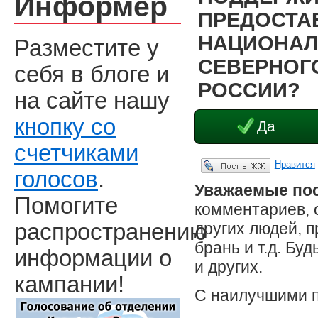
Информер
ПРЕДОСТА
НАЦИОНАЛ
Разместите у
СЕВЕРНОГО
себя в блоге и
РОССИИ?
на сайте нашу
кнопку со
Да
счетчиками
Нравится
Опубликовать в ЖЖ
голосов
.
Уважаемые пос
Помогите
комментариев, 
других людей, 
распространению
брань и т.д. Бу
информации о
и других.
кампании!
С наилучшими 