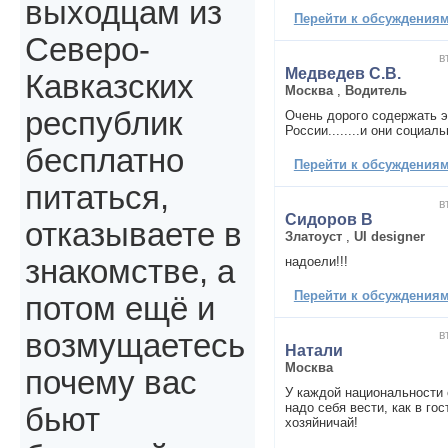
выходцам из
Перейти к обсуждениям 
Северо-
в
Медведев С.В.
Кавказских
Москва
,
Водитель
республик
Очень дорого содержать 
России........и они социал
бесплатно
Перейти к обсуждениям 
питаться,
в
Сидоров В
отказываете в
Златоуст
,
UI designer
надоели!!!
знакомстве, а
Перейти к обсуждениям 
потом ещё и
в
возмущаетесь
Натали
Москва
почему вас
У каждой национальности 
надо себя вести, как в гос
бьют
хозяйничай!