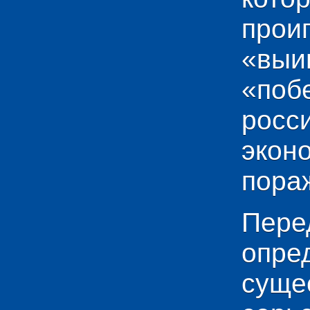
прои
«выи
«по
рос
эко
пораж
Пере
опр
сущ