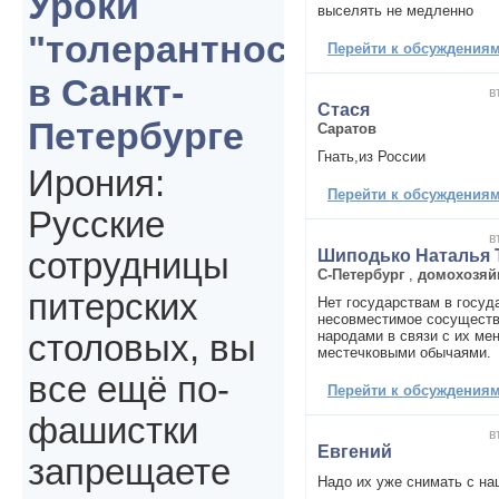
Уроки
выселять не медленно
"толерантности"
Перейти к обсуждениям 
в Санкт-
в
Стася
Петербурге
Саратов
Гнать,из России
Ирония:
Перейти к обсуждениям 
Русские
в
Шиподько Наталья
сотрудницы
С-Петербург
,
домохозяй
питерских
Нет государствам в госуд
несовместимое сосуществ
народами в связи с их ме
столовых, вы
местечковыми обычаями.
все ещё по-
Перейти к обсуждениям 
фашистки
в
Евгений
запрещаете
Надо их уже снимать с на