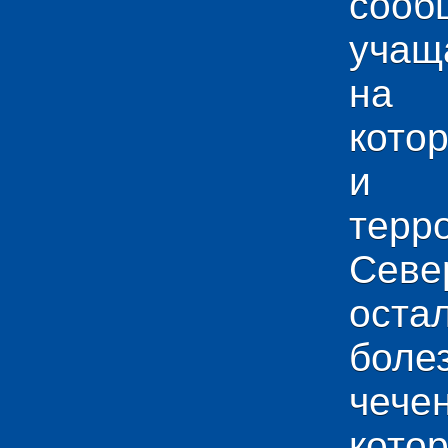
сооб
учащ
на 
кото
и у
тер
Севе
ос
боле
чече
кото