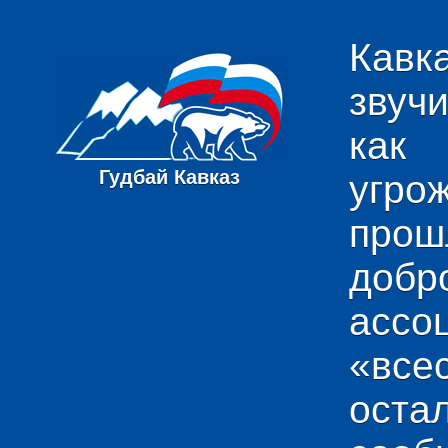
Кавк
звуч
как
Гудбай Кавказ
угро
пр
добр
ас
«вс
ост