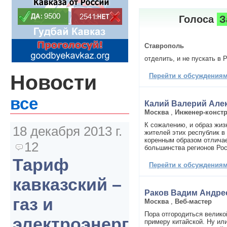
Голоса
З
Ставрополь
отделить, и не пускать в
Новости
Перейти к обсуждениям 
все
Калий Валерий Але
Москва
,
Инженер-констр
К сожалению, и образ жизн
18 декабря 2013 г.
жителей этих республик в
коренным образом отличае
12
большинства регионов Ро
Тариф
Перейти к обсуждениям 
кавказский –
Раков Вадим Андре
газ и
Москва
,
Веб-мастер
Пора отгородиться велико
электроэнергия
примеру китайской. Ну ил