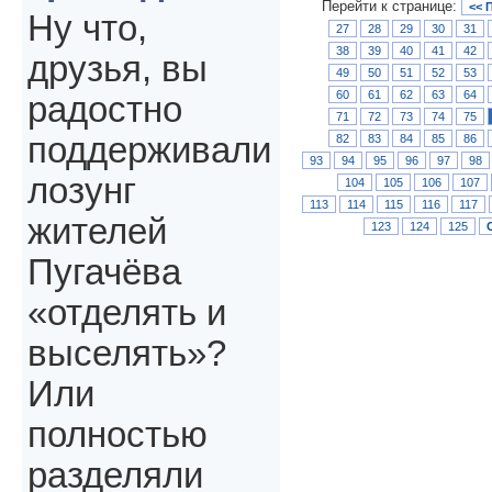
Перейти к странице:
<< 
Ну что,
27
28
29
30
31
38
39
40
41
42
друзья, вы
49
50
51
52
53
60
61
62
63
64
радостно
71
72
73
74
75
поддерживали
82
83
84
85
86
93
94
95
96
97
98
лозунг
104
105
106
107
113
114
115
116
117
жителей
123
124
125
Пугачёва
«отделять и
выселять»?
Или
полностью
разделяли