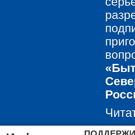
сер
раз
подп
приг
вопр
«Быт
Севе
Росс
Чита
ПОДДЕРЖИ