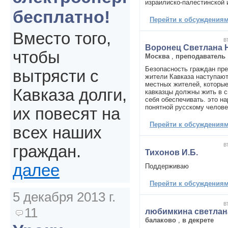
израилиско-палестинской 
бесплатно!
Перейти к обсуждениям 
Вместо того,
в
Воронец Светлана 
чтобы
Москва
,
преподаватель
Безопасность граждан пр
вытрясти с
жители Кавказа наступают
местных жителей, которые
Кавказа долги,
кавказцы должны жить в с
себя обеспечивать. это на
понятной русскому челове
их повесят на
Перейти к обсуждениям 
всех наших
в
граждан.
Тихонов И.Б.
далее
Поддерживаю
Перейти к обсуждениям 
5 декабря 2013 г.
в
11
любимкина светлан
балаково
,
в декрете