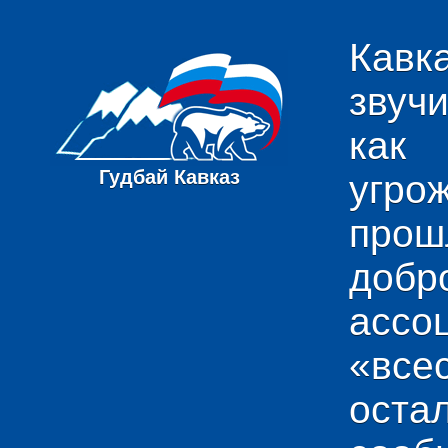
Кавк
звуч
как
Гудбай Кавказ
угро
пр
добр
ас
«вс
ост