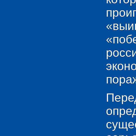
прои
«выи
«по
рос
эко
пораж
Пере
опр
сущ