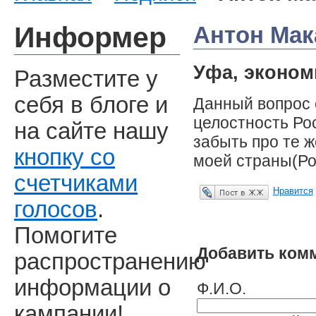
Информер
Антон Мак
Уфа, эконом
Разместите у
себя в блоге и
Данный вопрос 
целостность Ро
на сайте нашу
забыть про те 
кнопку со
моей страны(Ро
счетчиками
Нравится
Опубликовать в ЖЖ
голосов
.
Помогите
Добавить ком
распространению
информации о
Ф.И.О.
кампании!