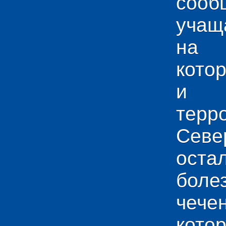
сооб
учащ
на 
кото
и у
тер
Севе
ос
боле
чече
кото