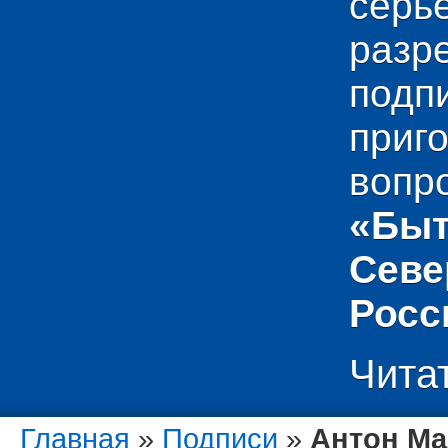
сер
раз
подп
приг
вопр
«Быт
Севе
Росс
Чита
Главная
»
Подписи
»
Антон Ма