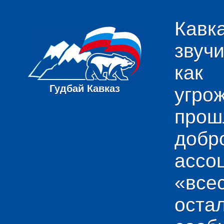
Кавк
звуч
как
Гудбай Кавказ
угро
пр
добр
ас
«вс
ост