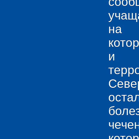
сооб
учащ
на 
кото
и у
тер
Севе
ос
боле
чече
кото