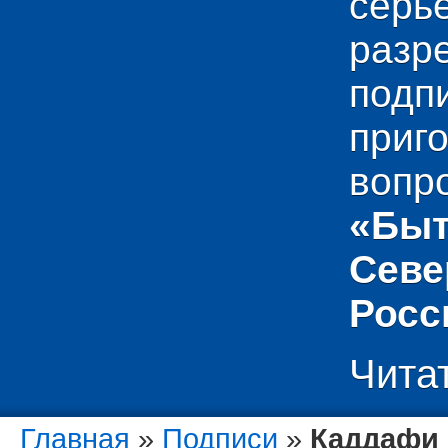
сер
раз
подп
приг
вопр
«Быт
Севе
Росс
Чита
Главная
»
Подписи
»
Каддафи