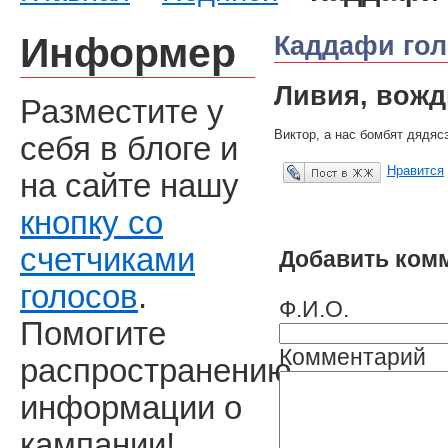
Информер
Каддафи
гол
Ливия, вожд
Разместите у
Виктор, а нас бомбят дядя
себя в блоге и
Нравится
на сайте нашу
Опубликовать в ЖЖ
кнопку со
счетчиками
Добавить ком
голосов
.
Ф.И.О.
Помогите
Комментарий
распространению
информации о
кампании!