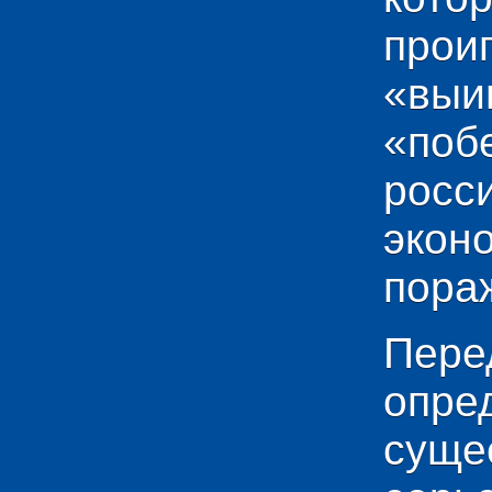
прои
«выи
«по
рос
эко
пораж
Пере
опр
сущ