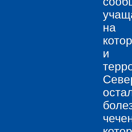
сооб
учащ
на 
кото
и у
тер
Севе
ос
боле
чече
кото