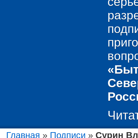
сер
раз
подп
приг
вопр
«Быт
Севе
Росс
Чита
Главная
»
Подписи
»
Сурин Вл