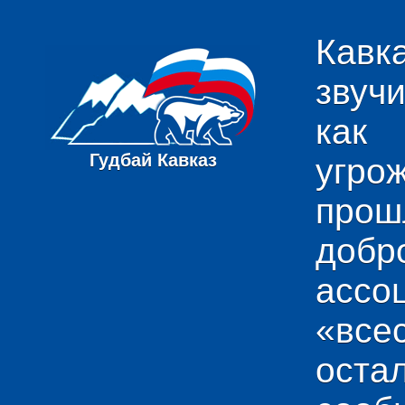
Кавк
звуч
как
Гудбай Кавказ
угро
пр
добр
ас
«вс
ост