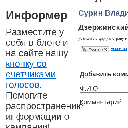
Информер
Сурин Влад
Дзержински
Разместите у
уезжайте в другую страну и
себя в блоге и
Нравится
на сайте нашу
Опубликовать в ЖЖ
кнопку со
счетчиками
Добавить ком
голосов
.
Ф.И.О.
Помогите
Комментарий
распространению
информации о
кампании!