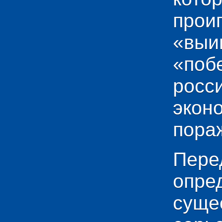
прои
«выи
«по
рос
эко
пораж
Пере
опр
сущ