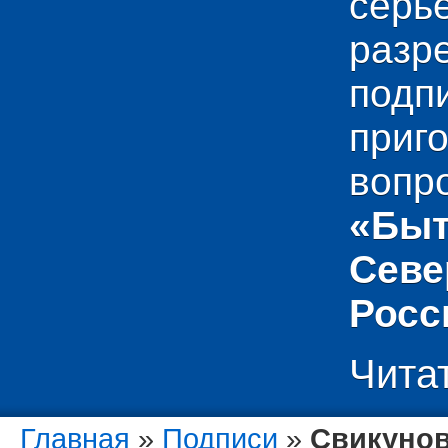
сер
раз
подп
приг
вопр
«Быт
Севе
Росс
Чита
Главная
»
Подписи
»
Свикунов