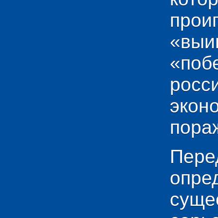
прои
«выи
«по
рос
эко
пораж
Пере
опр
сущ