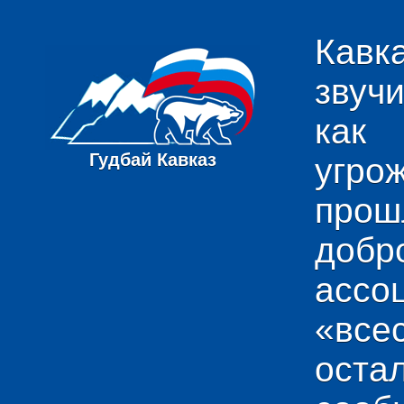
Кавк
звуч
как
Гудбай Кавказ
угро
пр
добр
ас
«вс
ост