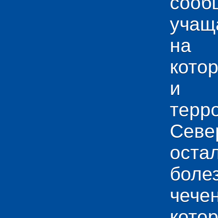
сооб
учащ
на 
кото
и у
тер
Севе
ос
боле
чече
кото