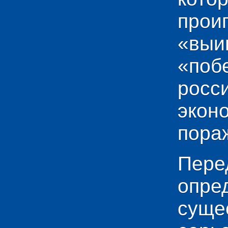
прои
«выи
«по
рос
эко
пораж
Пере
опр
сущ