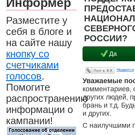
Информер
ПРЕДОСТА
НАЦИОНАЛ
Разместите у
СЕВЕРНОГО
себя в блоге и
РОССИИ?
на сайте нашу
кнопку со
Да
счетчиками
Нравится
Опубликовать в ЖЖ
голосов
.
Уважаемые пос
Помогите
комментариев, 
других людей, 
распространению
брань и т.д. Бу
информации о
и других.
кампании!
С наилучшими 