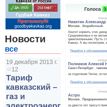
Голоса
З
понеде
Никитин Александр
Москва
,
безработный.
Хватит кормить этих дика
Новости
Средневековье и не жела
цивилизоваными. Пусть ст
Кавказ. А мы посмотрим, к
все
Перейти к обсуждениям 
19 декабря 2013 г.
понеде
Полников Алексей 
12
Санкт-Петербург
,
тамож
за отделение Чечни, оста
Тариф
Перейти к обсуждениям 
кавказский –
понеде
газ и
Астро
Москва
,
Предпринимате
электроэнергия
за двести лет присутстви