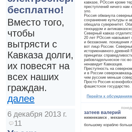
кавказе, РОссия кроме те
бесплатно!
преступлений ничего нам 
зло.
Россия обманула северны
Вместо того,
сохраниение культуры и а
обещала суверенитет. Оба
геноцидом и антикавказск
чтобы
Северный кавказ отделитс
20 лет РОссия навзывает 
вытрясти с
и беззаконие. похищения 
вот лицо России. Северн
историюнамного древней Р
Кавказа долги,
принципах справедливости
рабовладельческое гос-во
их повесят на
ненавидит Кавказцев.
Преступность на северном 
и в России северокавказц
всех наших
чем русские меньше сове
Просто Россия ксенофобс
граждан.
фашистское государство.
далее
Перейти к обсуждениям 
понеде
6 декабря 2013 г.
затеев валерий
нижнекамск
,
механик
11
большому кораблю больш