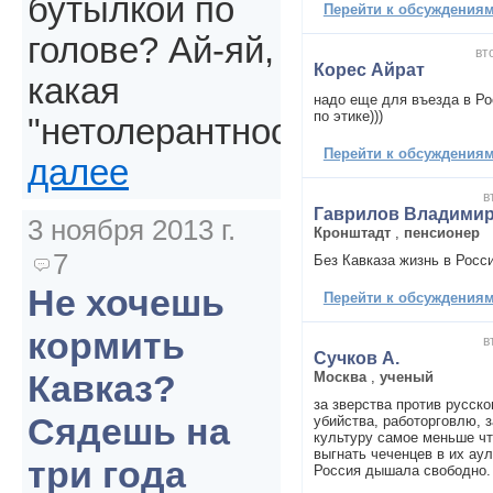
бутылкой по
Перейти к обсуждениям 
голове? Ай-яй,
вт
Корес Айрат
какая
надо еще для въезда в Ро
по этике)))
"нетолерантность".
Перейти к обсуждениям 
далее
в
Гаврилов Владимир
3 ноября 2013 г.
Кронштадт
,
пенсионер
7
Без Кавказа жизнь в Росси
Не хочешь
Перейти к обсуждениям 
кормить
в
Сучков А.
Кавказ?
Москва
,
ученый
за зверства против русско
Сядешь на
убийства, работорговлю, 
культуру самое меньше чт
выгнать чеченцев в их аул
три года
Россия дышала свободно.