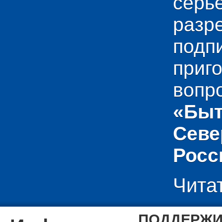
сер
раз
подп
приг
вопр
«Быт
Севе
Росс
Чита
ПОДДЕРЖИ