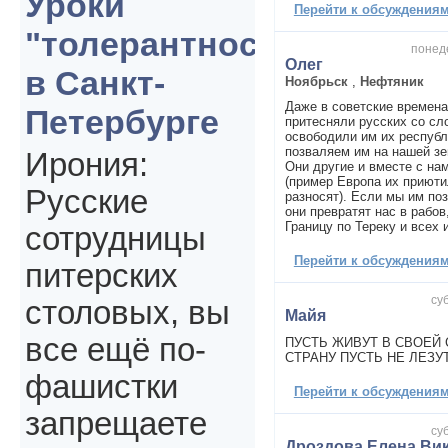
Уроки
Перейти к обсуждениям 
"толерантности"
понеде
Олег
в Санкт-
Ноябрьск
,
Нефтяник
Даже в советские времена
Петербурге
притесняли русских со сл
освободили им их респуб
позваляем им на нашей зе
Ирония:
Они другие и вместе с на
(пример Европа их приюти
Русские
разносят). Если мы им по
они превратят нас в рабов,
Границу по Тереку и всех и
сотрудницы
Перейти к обсуждениям 
питерских
су
столовых, вы
Майя
все ещё по-
ПУСТЬ ЖИВУТ В СВОЕЙ С
СТРАНУ ПУСТЬ НЕ ЛЕЗУТ!
фашистки
Перейти к обсуждениям 
запрещаете
су
Дроздова Елена Ви