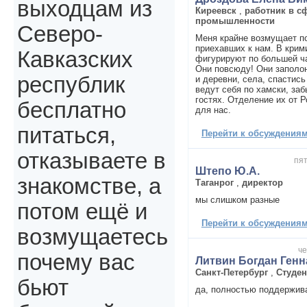
выходцам из
Киреевск
,
работник в с
промышленности
Северо-
Меня крайне возмущает по
приехавших к нам. В кри
Кавказских
фигурируют по большей ча
Они повсюду! Они заполон
республик
и деревни, села, спастись
ведут себя по хамски, заб
гостях. Отделение их от 
бесплатно
для нас.
питаться,
Перейти к обсуждениям 
отказываете в
пят
Штепо Ю.А.
знакомстве, а
Таганрог
,
директор
мы слишком разные
потом ещё и
Перейти к обсуждениям 
возмущаетесь
че
почему вас
Литвин Богдан Ген
Санкт-Петербург
,
Студен
бьют
да, полностью поддержив