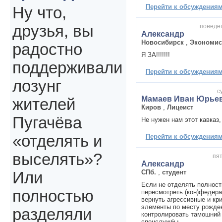
Перейти к обсуждениям 
Ну что,
друзья, вы
понедел
Александр
Новосибирск
,
Экономис
радостно
Я ЗА!!!!!!!
поддерживали
Перейти к обсуждениям 
лозунг
с
Мамаев Иван Юрье
жителей
Киров
,
Лицеист
Пугачёва
Не нужен нам этот кавказ,
«отделять и
Перейти к обсуждениям 
выселять»?
пят
Александр
СПб.
,
студент
Или
Если не отделять полност
полностью
пересмотреть (кон)федера
вернуть агрессивные и к
элементы по месту рожден
разделяли
контролировать тамошний
спецслужбы