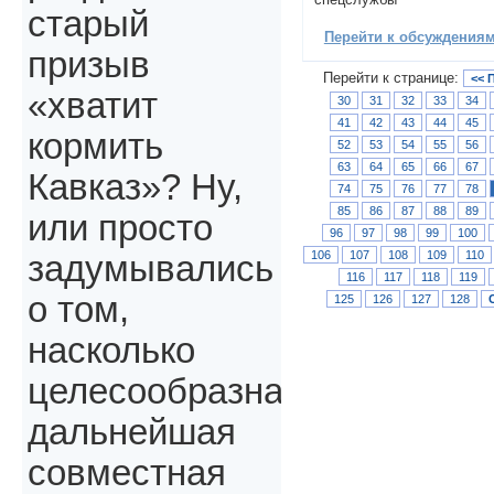
старый
Перейти к обсуждениям 
призыв
Перейти к странице:
<< 
«хватит
30
31
32
33
34
41
42
43
44
45
кормить
52
53
54
55
56
63
64
65
66
67
Кавказ»? Ну,
74
75
76
77
78
85
86
87
88
89
или просто
96
97
98
99
100
106
107
108
109
110
задумывались
116
117
118
119
о том,
125
126
127
128
насколько
целесообразна
дальнейшая
совместная