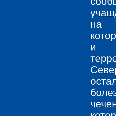
сооб
учащ
на 
кото
и у
тер
Севе
ос
боле
чече
кото