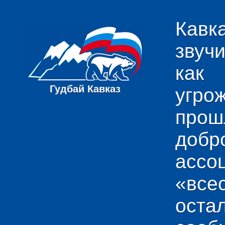
Кавк
звуч
как
Гудбай Кавказ
угро
пр
добр
ас
«вс
ост