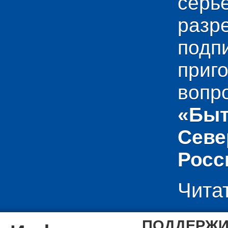
сер
раз
подп
приг
вопр
«Быт
Севе
Росс
Чита
ПОДДЕРЖИ