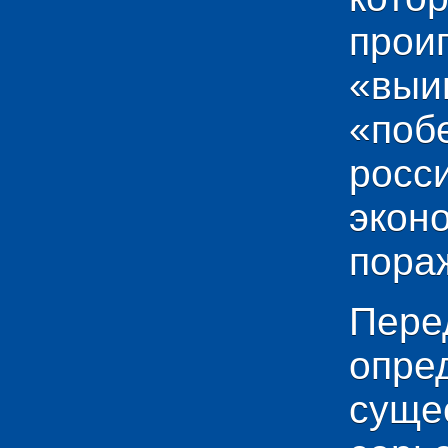
прои
«выи
«по
рос
эко
пораж
Пере
опр
сущ