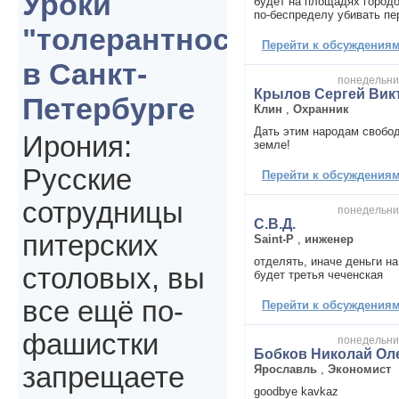
Уроки
будет на площадях городо
по-беспределу убивать пе
"толерантности"
Перейти к обсуждениям 
в Санкт-
понедельник
Крылов Сергей Вик
Петербурге
Клин
,
Охранник
Дать этим народам свобод
Ирония:
земле!
Русские
Перейти к обсуждениям 
сотрудницы
понедельник
С.В.Д.
питерских
Saint-P
,
инженер
отделять, иначе деньги на
столовых, вы
будет третья чеченская
все ещё по-
Перейти к обсуждениям 
фашистки
понедельник
Бобков Николай Ол
запрещаете
Ярославль
,
Экономист
goodbye kavkaz