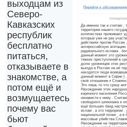
выходцам из
Перейти к обсуждениям 
Северо-
понедельни
Кавказских
Да именно так и считаю , 
территории нашего госуда
республик
количествах проживают ур
которые уже не раз участ
действиях против России 
бесплатно
антироссийскую агитацию 
радикального ислама , б
питаться,
данный момент это урожен
тяжких преступлений в ср
долю уроженцев этих респу
отказываете в
вьезда в Россию на её те
находятся люди воевавшие
знакомстве, а
данный момент в Сирии ) 
своё отношение к Славянс
потом ещё и
Это лишь то что сразу мог
Нахождение этих народно
коренного населения Росс
возмущаетесь
ненависти к нему . Счита
свободного шпионажа и о
почему вас
ещё больших банд настро
ислам , а это терроризм ,
национальной почве , а в
бьют
массовые убийства Славян
Нахождение на территори