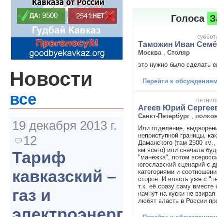
Голоса
З
суббота
Таможин Иван Сем
Москва
,
Столяр
это нужно было сделать е
Новости
Перейти к обсуждениям 
все
пятница
Агеев Юрий Сергее
Санкт-Петербург
,
полко
19 декабря 2013 г.
Или отделение, выдворени
неприступной границы, ка
12
Даманского (там 2500 км.,
км всего) или сначала бу
Тариф
"манежка", потом всеросс
югославский сценарий с 
кавказский –
категориями и соотношен
сторон. И власть уже с "п
т.к. её сразу саму вместе
газ и
начнут на куски не взирая 
любят власть в России про
электроэнергия