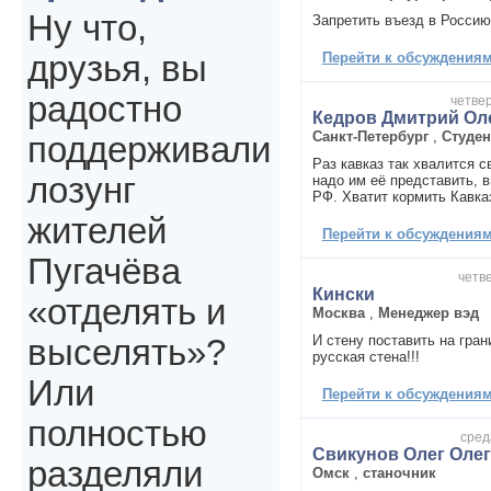
Ну что,
Запретить въезд в Россию
Перейти к обсуждениям 
друзья, вы
радостно
четвер
Кедров Дмитрий Ол
Санкт-Петербург
,
Студен
поддерживали
Раз кавказ так хвалится с
лозунг
надо им её представить, в
РФ. Хватит кормить Кавка
жителей
Перейти к обсуждениям 
Пугачёва
четве
Кински
«отделять и
Москва
,
Менеджер вэд
И стену поставить на гран
выселять»?
русская стена!!!
Или
Перейти к обсуждениям 
полностью
сред
Свикунов Олег Оле
разделяли
Омск
,
станочник