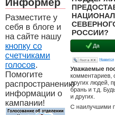
Информер
ПРЕДОСТА
НАЦИОНАЛ
Разместите у
СЕВЕРНОГО
себя в блоге и
РОССИИ?
на сайте нашу
кнопку со
Да
счетчиками
Нравится
Опубликовать в ЖЖ
голосов
.
Уважаемые пос
Помогите
комментариев, 
других людей, 
распространению
брань и т.д. Бу
информации о
и других.
кампании!
С наилучшими 