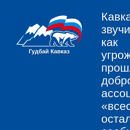
Кавк
звуч
как
Гудбай Кавказ
угро
пр
добр
ас
«вс
ост