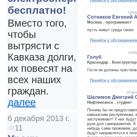
Перейти к обсуждениям 
бесплатно!
сред
Сотников Евгений 
Вместо того,
Москва
,
программист
пусть живут среди своих
чтобы
Перейти к обсуждениям 
вытрясти с
сред
Кавказа долги,
Голуб
Краснодар
,
Конструктор
их повесят на
Гости не должны чувствов
всех наших
Перейти к обсуждениям 
граждан.
вторн
Шалимов Дмитрий 
далее
Нефтеюганск
,
студент
Почему бы не предостави
кавказским республикам, в
6 декабря 2013 г.
заслуживают! У них будут
руки для саморазвития. А 
11
нибудь сами проживем, до
будут направляться и лезг