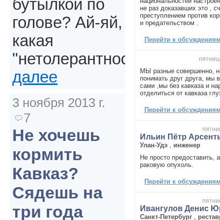
бутылкой по
национальностей настроен
не раз доказавших это , с
преступлением против кор
голове? Ай-яй,
и предательством .
какая
Перейти к обсуждениям 
"нетолерантность".
пятница
МЫ разные совершенно, ни
далее
понимать друг друга, мы 
сами ,мы без кавказа и н
отделиться от кавказа глу
3 ноября 2013 г.
Перейти к обсуждениям 
7
пятниц
Не хочешь
Ильин Пётр Арсент
Улан-Удэ
,
инженер
кормить
Не просто предоставить, а
раковую опухоль.
Кавказ?
Перейти к обсуждениям 
Сядешь на
пятниц
три года
Ивангулов Денис Ю
Санкт-Петербург
,
рестав