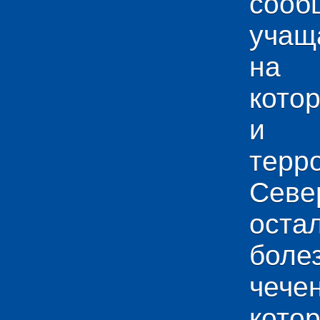
сооб
учащ
на 
кото
и у
тер
Севе
ос
боле
чече
кото