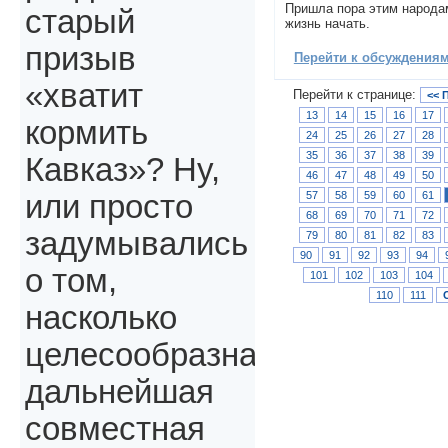
Пришла пора этим народа
старый
жизнь начать.
призыв
Перейти к обсуждениям 
«хватит
Перейти к странице:
<< 
13
14
15
16
17
кормить
24
25
26
27
28
35
36
37
38
39
Кавказ»? Ну,
46
47
48
49
50
57
58
59
60
61
или просто
68
69
70
71
72
задумывались
79
80
81
82
83
90
91
92
93
94
о том,
101
102
103
104
110
111
насколько
целесообразна
дальнейшая
совместная