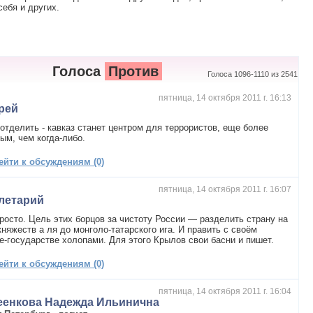
ебя и других.
Голоса
Против
Голоса 1096-1110 из 2541
пятница, 14 октября 2011 г. 16:13
рей
отделить - кавказ станет центром для террористов, еще более
ым, чем когда-либо.
ейти к обсуждениям (0)
пятница, 14 октября 2011 г. 16:07
летарий
росто. Цель этих борцов за чистоту России — разделить страну на
княжеств а ля до монголо-татарского ига. И править с своём
е-государстве холопами. Для этого Крылов свои басни и пишет.
ейти к обсуждениям (0)
пятница, 14 октября 2011 г. 16:04
еенкова Надежда Ильинична