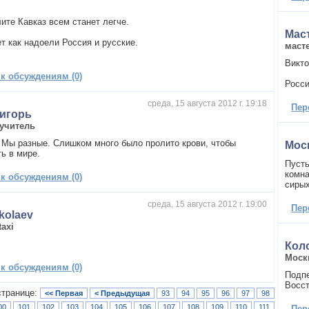
ите Кавказ всем станет легче.
Мас
т как надоели Россия и русские.
маст
Викто
 к обсуждениям (0)
Росси
среда, 15 августа 2012 г. 19:18
Пер
игорь
учитель
 Мы разные. Слишком много было пролито крови, чтобы
Мос
ь в мире.
Пусть
комна
 к обсуждениям (0)
сирых
среда, 15 августа 2012 г. 19:00
Пер
kolaev
taxi
Кол
Моск
 к обсуждениям (0)
Подпе
Восст
странице:
<< Первая
< Предыдущая
93
94
95
96
97
98
00
101
102
103
104
105
106
107
108
109
110
111
Пер