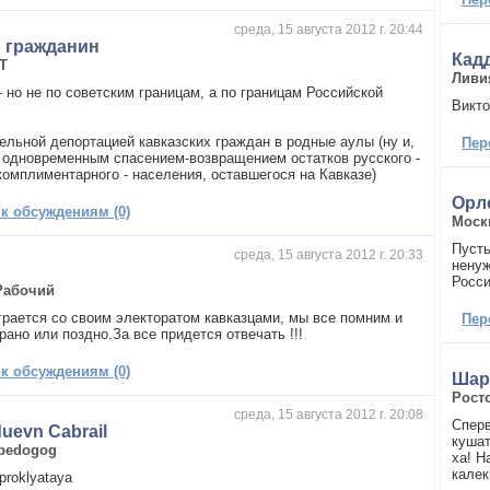
среда, 15 августа 2012 г. 20:44
 гражданин
Кад
IT
Ливи
 но не по советским границам, а по границам Российской
Викто
тельной депортацией кавказских граждан в родные аулы (ну и,
Пер
с одновременным спасением-возвращением остатков русского -
 комплиментарного - населения, оставшегося на Кавказе)
Орл
 к обсуждениям (0)
Моск
Пусть
среда, 15 августа 2012 г. 20:33
ненуж
Росси
Рабочий
грается со своим электоратом кавказцами, мы все помним и
Пер
ано или поздно.За все придется отвечать !!!
 к обсуждениям (0)
Шар
Рост
среда, 15 августа 2012 г. 20:08
Сперв
duevn Cabrail
кушат
pedogog
ха! Н
калек
 proklyataya