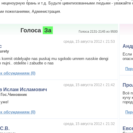
нецензурную брань и т.д. Будьте цивилизованными людьми - уважайте с
ми пожеланиями, Администрация.
Голоса
За
Голоса 2131-2145 из 9500
среда, 15 августа 2012 г. 21:53
c
Анд
urety
Если 
 kormit otdelyajte nas puskaj mu sgolodo umrem russkie dengi
опасн
 nujni.. otdelite i zabudte o nas
Пер
 к обсуждениям (0)
Про
среда, 15 августа 2012 г. 21:42
в Ислам Исламович
Всё п
,
Гос.Чиновник
кучу 
 уже!
город
 к обсуждениям (0)
Пер
среда, 15 августа 2012 г. 21:32
С.В.
Евс