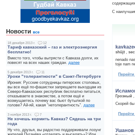
содержащих 
С наилучши
Новости
все
18 декабря 2013 г.
12
kavkaze
Тариф кавказский – газ и электроэнергия
бесплатно!
shüjt
,
sec
Вместо того, чтобы вытрясти с Кавказа долги, их
nenado nas
повесят на всех наших граждан.
далее
toje nam ne
5 декабря 2013 г.
11
Перейти
Уроки "толерантности" в Санкт-Петербурге
Ирония: Русские сотрудницы питерских столовых,
вы все ещё по-фашистки запрещаете выходцам из
Исламо
Северо-Кавказских республик бесплатно питаться,
Грозный
отказываете в знакомстве, а потом ещё и
возмущаетесь почему вас бьют бутылкой по
Скорей бы
голове? Ай-яй, какая "нетолерантность".
далее
Перейти
3 ноября 2013 г.
7
Не хочешь кормить Кавказ? Сядешь на три
года
Ну что, друзья, вы радостно поддерживали лозунг
Ушанов 
жителей Пугачёва «отделять и выселять»? Или