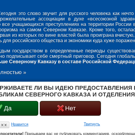
егодня это слово звучит для русского человека как неч
брожелательные ассоциации в духе «всесоюзной здрав
о все учащающихся преступлениях на территории России 
роризма на самом Северном Кавказе. Кроме того, осталас
ервая из которых по вине властей была проиграна вчистую,
 для российского общества и экономики куда хуже поражени
дым государством в определенные периоды существован
оно подписывает себе смертный приговор. Сегодня глобаль
ьше Северному Кавказу в составе Российской Федерац
олностью »
РЖИВАЕТЕ ЛИ ВЫ ИДЕЮ ПРЕДОСТАВЛЕНИЯ
БЛИКАМ СЕВЕРНОГО КАВКАЗА И ОТДЕЛЕНИЯ
Да
Нет
Твитнуть
Нравится
посетители!
Призываем вас не публиковать комментариев, оскорбляющи