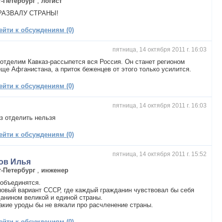
т-Петербург
,
логист
РАЗВАЛУ СТРАНЫ!
ейти к обсуждениям (0)
пятница, 14 октября 2011 г. 16:03
отделим Кавказ-рассыпется вся Россия. Он станет регионом
ще Афганистана, а приток беженцев от этого только усилится.
ейти к обсуждениям (0)
пятница, 14 октября 2011 г. 16:03
з отделить нельзя
ейти к обсуждениям (0)
пятница, 14 октября 2011 г. 15:52
ов Илья
т-Петербург
,
инженер
объединятся.
новый вариант СССР, где каждый гражданин чувствовал бы себя
анином великой и единой страны.
акие уроды бы не вякали про расчленение страны.
ейти к обсуждениям (0)