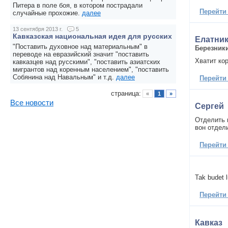
Питера в поле боя, в котором пострадали
Перейти
случайные прохожие.
далее
13 сентября 2013 г.
5
Кавказская национальная идея для русских
Елатни
"Поставить духовное над материальным" в
Березник
переводе на евразийский значит "поставить
Хватит кор
кавказцев над русскими", "поставить азиатских
мигрантов над коренным населением", "поставить
Собянина над Навальным" и т.д.
далее
Перейти
страница:
«
1
»
Все новости
Сергей
Отделить 
вон отдели
Перейти
Tak budet 
Перейти
Кавказ