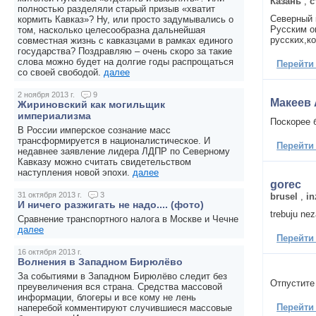
Казань
,
с
полностью разделяли старый призыв «хватит
Северный 
кормить Кавказ»? Ну, или просто задумывались о
Русским о
том, насколько целесообразна дальнейшая
русских,к
совместная жизнь с кавказцами в рамках единого
государства? Поздравляю – очень скоро за такие
слова можно будет на долгие годы распрощаться
Перейти
со своей свободой.
далее
2 ноября 2013 г.
9
Макеев
Жириновский как могильщик
империализма
Поскорее 
В России имперское сознание масс
трансформируется в националистическое. И
Перейти
недавнее заявление лидера ЛДПР по Северному
Кавказу можно считать свидетельством
наступления новой эпохи.
далее
gorec
31 октября 2013 г.
3
brusel
,
in
И ничего разжигать не надо.... (фото)
trebuju nez
Сравнение транспортного налога в Москве и Чечне
далее
Перейти
16 октября 2013 г.
Волнения в Западном Бирюлёво
За событиями в Западном Бирюлёво следит без
Отпустите
преувеличения вся страна. Средства массовой
информации, блогеры и все кому не лень
Перейти
наперебой комментируют случившиеся массовые