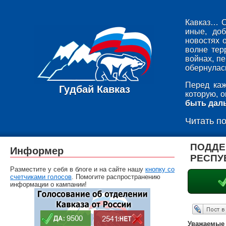
Кавказ… С
иные, до
новостях 
волне тер
войнах, п
обернулась
Перед каж
Гудбай Кавказ
которую, 
быть дал
Читать п
ПОДДЕ
Информер
РЕСПУ
Разместите у себя в блоге и на сайте нашу
кнопку со
счетчиками голосов
. Помогите распространению
информации о кампании!
Опубликовать в ЖЖ
Уважаемые 