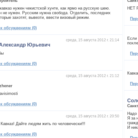
троитель
Санк
кавказ нужен чекистской хунте, как ярмо на русскую шею.
НЕТ 
н не нужен. Русским нужна свобода. Отделить, последних
оторые захотят, вывезти, ввести визовый режим.
Пер
 к обсуждениям (0)
Если 
среда, 15 августа 2012 г. 21:14
похле
 Александр Юрьевич
бы
Пер
 к обсуждениям (0)
Кавка
среда, 15 августа 2012 г. 21:12
Пер
zhener
avisimosti
Сол
 к обсуждениям (0)
Санк
Надо 
среда, 15 августа 2012 г. 20:50
Я за 
гражд
 Кавказ! Дайте людям жить по человечески!!!
И ник
 к обсуждениям (0)
Пер