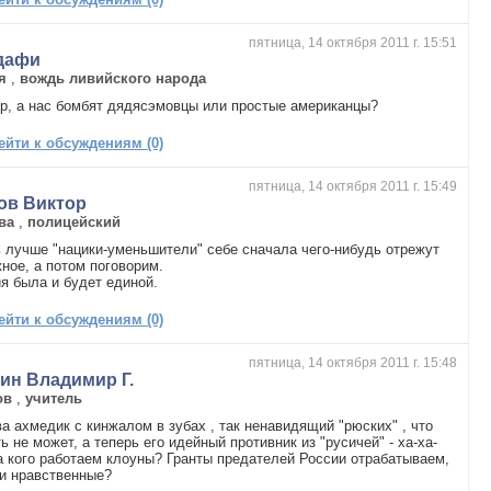
пятница, 14 октября 2011 г. 15:51
дафи
я
,
вождь ливийского народа
р, а нас бомбят дядясэмовцы или простые американцы?
ейти к обсуждениям (0)
пятница, 14 октября 2011 г. 15:49
ов Виктор
ва
,
полицейский
 лучше "нацики-уменьшители" себе сначала чего-нибудь отрежут
ное, а потом поговорим.
я была и будет единой.
ейти к обсуждениям (0)
пятница, 14 октября 2011 г. 15:48
ин Владимир Г.
ов
,
учитель
а ахмедик с кинжалом в зубах , так ненавидящий "рюских" , что
ь не может, а теперь его идейный противник из "русичей" - ха-ха-
а кого работаем клоуны? Гранты предателей России отрабатываем,
и нравственные?