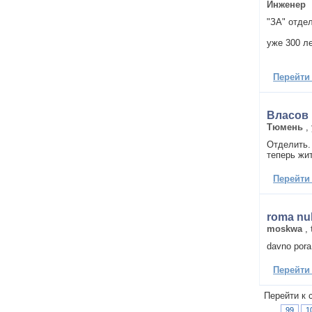
Инженер
"ЗА" отдел
уже 300 ле
Перейти
Власов 
Тюмень
,
Отделить.
теперь жит
Перейти
roma nu
moskwa
,
davno pora
Перейти
Перейти к 
99
1