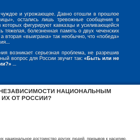
то чуждое и угрожающее. Давно отошли в прошлое
ницы», остались лишь тревожные сообщения в
в которых фигурируют кавказцы и усиливающейся
ь тяжелая, болезненная память о двух чеченских
 а вторая «выиграна» так необычно, что «победа»
я...
ия возникает серьезная проблема, не разрешив
ный вопрос для России звучит так:
«Быть или не
ии?»
...
 НЕЗАВИСИМОСТИ НАЦИОНАЛЬНЫМ
 ИХ ОТ РОССИИ?
х национальное достоинство других людей, призывов к насилию,