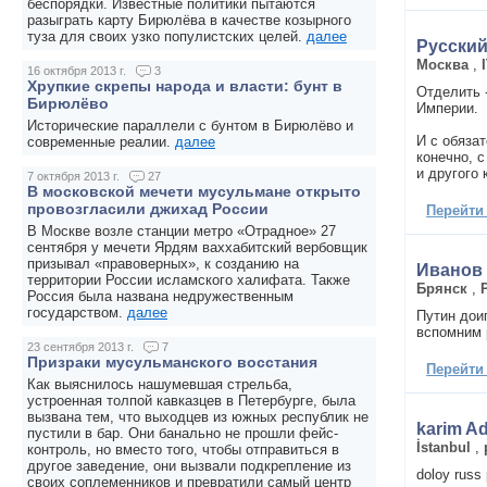
беспорядки. Известные политики пытаются
разыграть карту Бирюлёва в качестве козырного
туза для своих узко популистских целей.
далее
Русский
Москва
,
16 октября 2013 г.
3
Хрупкие скрепы народа и власти: бунт в
Отделить -
Бирюлёво
Империи.
Исторические параллели с бунтом в Бирюлёво и
И с обяза
современные реалии.
далее
конечно, 
и другого
7 октября 2013 г.
27
В московской мечети мусульмане открыто
провозгласили джихад России
Перейти
В Москве возле станции метро «Отрадное» 27
сентября у мечети Ярдям ваххабитский вербовщик
призывал «правоверных», к созданию на
Иванов
территории России исламского халифата. Также
Брянск
,
Россия была названа недружественным
государством.
далее
Путин дои
вспомним р
23 сентября 2013 г.
7
Призраки мусульманского восстания
Перейти
Как выяснилось нашумевшая стрельба,
устроенная толпой кавказцев в Петербурге, была
вызвана тем, что выходцев из южных республик не
karim A
пустили в бар. Они банально не прошли фейс-
İstanbul
,
контроль, но вместо того, чтобы отправиться в
другое заведение, они вызвали подкрепление из
doloy russ
своих соплеменников и превратили самый центр