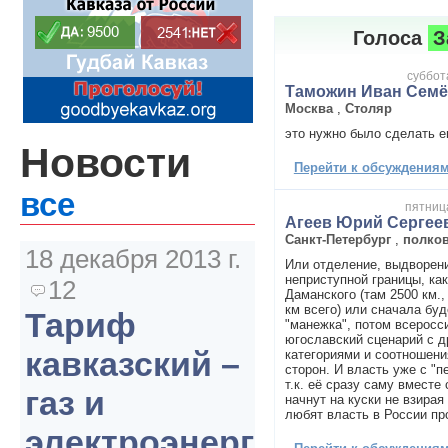
Голоса
З
суббота
Таможин Иван Сем
Москва
,
Столяр
это нужно было сделать е
Новости
Перейти к обсуждениям 
все
пятница
Агеев Юрий Сергее
Санкт-Петербург
,
полко
18 декабря 2013 г.
Или отделение, выдворени
неприступной границы, ка
12
Даманского (там 2500 км.,
км всего) или сначала бу
Тариф
"манежка", потом всеросс
югославский сценарий с 
кавказский –
категориями и соотношен
сторон. И власть уже с "п
т.к. её сразу саму вместе
газ и
начнут на куски не взирая 
любят власть в России про
электроэнергия