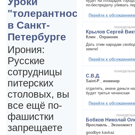
Уроки
будет на площадях городо
по-беспределу убивать пе
"толерантности"
Перейти к обсуждениям 
в Санкт-
понедельник
Крылов Сергей Вик
Петербурге
Клин
,
Охранник
Дать этим народам свобод
Ирония:
земле!
Русские
Перейти к обсуждениям 
сотрудницы
понедельник
С.В.Д.
питерских
Saint-P
,
инженер
отделять, иначе деньги на
столовых, вы
будет третья чеченская
все ещё по-
Перейти к обсуждениям 
фашистки
понедельни
Бобков Николай Ол
запрещаете
Ярославль
,
Экономист
goodbye kavkaz