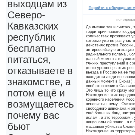
выходцам из
Перейти к обсуждениям 
Северо-
понедельни
Кавказских
Да именно так и считаю , 
территории нашего госуда
республик
количествах проживают ур
которые уже не раз участ
действиях против России 
бесплатно
антироссийскую агитацию 
радикального ислама , б
питаться,
данный момент это урожен
тяжких преступлений в ср
долю уроженцев этих респу
отказываете в
вьезда в Россию на её те
находятся люди воевавшие
знакомстве, а
данный момент в Сирии ) 
своё отношение к Славянс
потом ещё и
Это лишь то что сразу мог
Нахождение этих народно
коренного населения Росс
возмущаетесь
ненависти к нему . Счита
свободного шпионажа и о
почему вас
ещё больших банд настро
ислам , а это терроризм ,
национальной почве , а в
бьют
массовые убийства Славян
Нахождение на территори