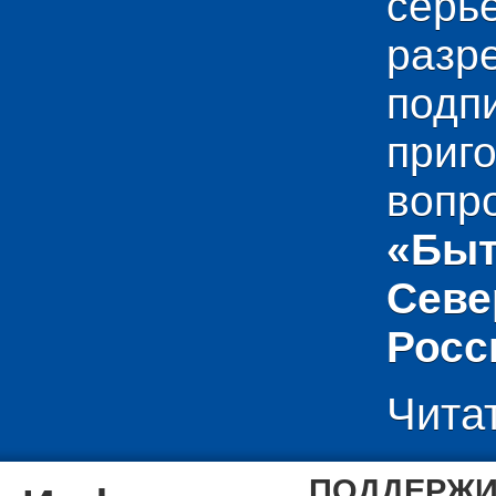
сер
раз
подп
приг
вопр
«Быт
Севе
Росс
Чита
ПОДДЕРЖИ