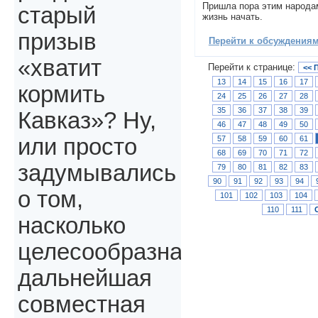
Пришла пора этим народа
старый
жизнь начать.
призыв
Перейти к обсуждениям 
«хватит
Перейти к странице:
<< 
13
14
15
16
17
кормить
24
25
26
27
28
35
36
37
38
39
Кавказ»? Ну,
46
47
48
49
50
57
58
59
60
61
или просто
68
69
70
71
72
задумывались
79
80
81
82
83
90
91
92
93
94
о том,
101
102
103
104
110
111
насколько
целесообразна
дальнейшая
совместная