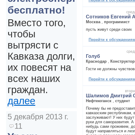
Перейти к обсуждениям 
бесплатно!
сред
Сотников Евгений 
Вместо того,
Москва
,
программист
пусть живут среди своих
чтобы
Перейти к обсуждениям 
вытрясти с
сред
Кавказа долги,
Голуб
Краснодар
,
Конструктор
их повесят на
Гости не должны чувствов
всех наших
Перейти к обсуждениям 
граждан.
вторн
Шалимов Дмитрий 
далее
Нефтеюганск
,
студент
Почему бы не предостави
кавказским республикам, в
5 декабря 2013 г.
заслуживают! У них будут
руки для саморазвития. А 
11
нибудь сами проживем, до
будут направляться и лезг