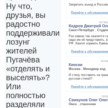
Ну что,
Запретить въезд в Россию
Перейти к обсуждениям 
друзья, вы
радостно
четвер
Кедров Дмитрий Ол
Санкт-Петербург
,
Студен
поддерживали
Раз кавказ так хвалится с
лозунг
надо им её представить, в
РФ. Хватит кормить Кавка
жителей
Перейти к обсуждениям 
Пугачёва
четве
Кински
«отделять и
Москва
,
Менеджер вэд
И стену поставить на гран
выселять»?
русская стена!!!
Или
Перейти к обсуждениям 
полностью
сред
Свикунов Олег Оле
разделяли
Омск
,
станочник