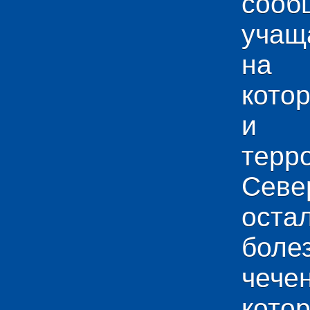
сооб
учащ
на 
кото
и у
тер
Севе
ос
боле
чече
кото