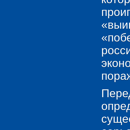
прои
«выи
«по
рос
эко
пораж
Пере
опр
сущ