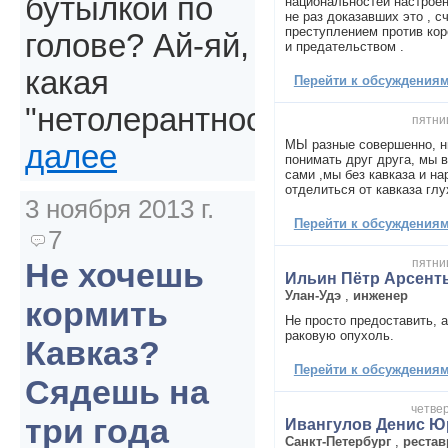
бутылкой по
национальностей настроен
не раз доказавших это , с
преступлением против кор
голове? Ай-яй,
и предательством .
какая
Перейти к обсуждениям 
"нетолерантность".
пятниц
МЫ разные совершенно, ни
далее
понимать друг друга, мы 
сами ,мы без кавказа и н
отделиться от кавказа глу
3 ноября 2013 г.
Перейти к обсуждениям 
7
пятниц
Не хочешь
Ильин Пётр Арсент
Улан-Удэ
,
инженер
кормить
Не просто предоставить, а
раковую опухоль.
Кавказ?
Перейти к обсуждениям 
Сядешь на
четвер
три года
Ивангулов Денис Ю
Санкт-Петербург
,
рестав