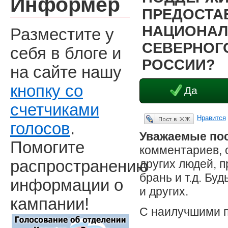
Информер
ПРЕДОСТА
НАЦИОНАЛ
Разместите у
СЕВЕРНОГО
себя в блоге и
РОССИИ?
на сайте нашу
кнопку со
Да
счетчиками
Нравится
Опубликовать в ЖЖ
голосов
.
Уважаемые пос
Помогите
комментариев, 
других людей, 
распространению
брань и т.д. Бу
информации о
и других.
кампании!
С наилучшими 