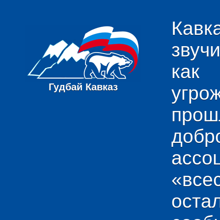
Кавк
звуч
как
Гудбай Кавказ
угро
пр
добр
ас
«вс
ост