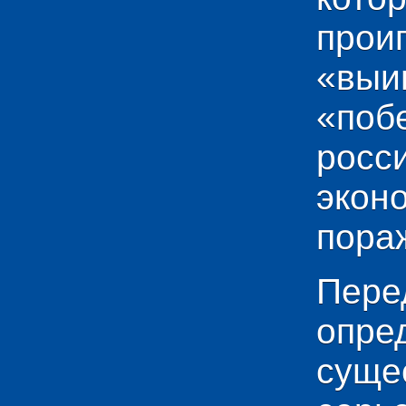
прои
«выи
«по
рос
эко
пораж
Пере
опр
сущ