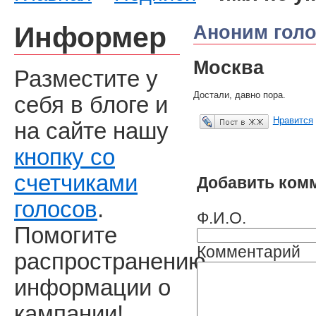
Информер
Аноним
голо
Москва
Разместите у
Достали, давно пора.
себя в блоге и
Нравится
на сайте нашу
Опубликовать в ЖЖ
кнопку со
счетчиками
Добавить ком
голосов
.
Ф.И.О.
Помогите
Комментарий
распространению
информации о
кампании!