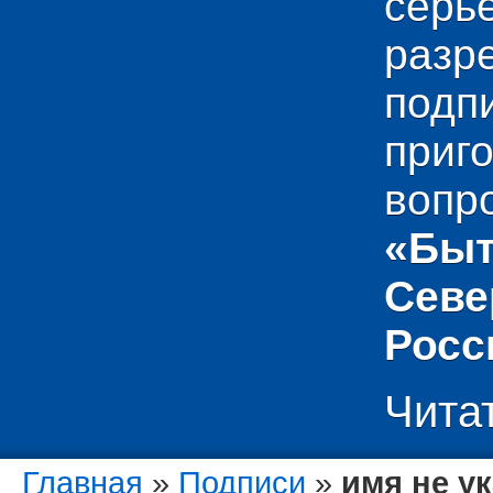
сер
раз
подп
приг
вопр
«Быт
Севе
Росс
Чита
Главная
»
Подписи
»
имя не у