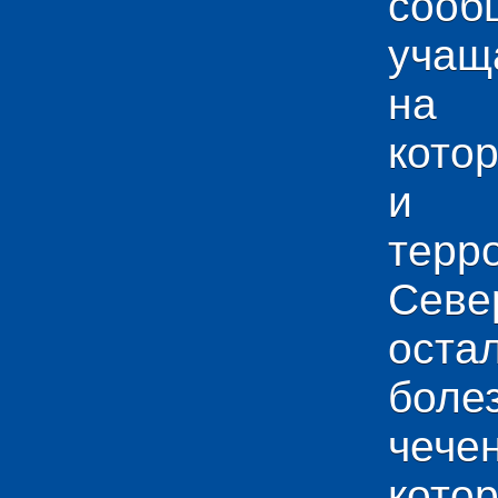
сооб
учащ
на 
кото
и у
тер
Севе
ос
боле
чече
кото