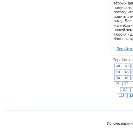
вторых де
получаетс
потому что
видите эти
вижу. Все
мы избавим
нашей зем
Россия - 
более кажд
Перейти
Перейти к 
48
49
64
65
80
81
96
97
110
123
12
Использование