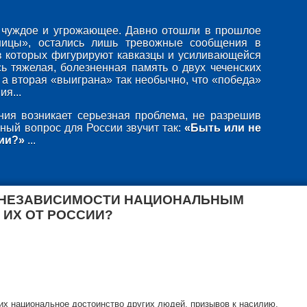
то чуждое и угрожающее. Давно отошли в прошлое
ницы», остались лишь тревожные сообщения в
в которых фигурируют кавказцы и усиливающейся
ь тяжелая, болезненная память о двух чеченских
 а вторая «выиграна» так необычно, что «победа»
я...
ия возникает серьезная проблема, не разрешив
ный вопрос для России звучит так:
«Быть или не
ии?»
...
 НЕЗАВИСИМОСТИ НАЦИОНАЛЬНЫМ
 ИХ ОТ РОССИИ?
х национальное достоинство других людей, призывов к насилию,