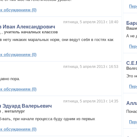
Пер
 к обсуждениям (0)
пятница, 5 апреля 2013 г. 18:40
Бар
в Иван Александрович
Ваши
д
,
учитель началных классов
А не 
в нету никаких маральных норм, они ведут себя в гостях как
Пер
 к обсуждениям (0)
С.Е
пятница, 5 апреля 2013 г. 16:53
Волг
Это н
давно пора.
Пер
 к обсуждениям (0)
пятница, 5 апреля 2013 г. 14:35
Алл
н Эдуард Валерьевич
и
,
металлург
Понао
б-вать, при начале процесса буду одним из первых
Пер
 к обсуждениям (0)