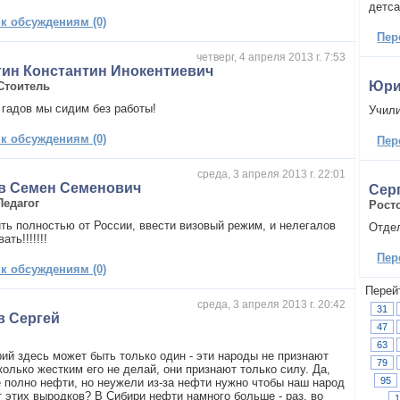
детса
 к обсуждениям (0)
Пер
четверг, 4 апреля 2013 г. 7:53
ин Константин Инокентиевич
Юри
Стоитель
 гадов мы сидим без работы!
Учили
 к обсуждениям (0)
Пер
среда, 3 апреля 2013 г. 22:01
в Семен Семенович
Сер
Педагог
Рост
ть полностью от России, ввести визовый режим, и нелегалов
Отдел
ть!!!!!!!
Пер
 к обсуждениям (0)
Перей
среда, 3 апреля 2013 г. 20:42
31
в Сергей
47
63
ий здесь может быть только один - эти народы не признают
79
колько жестким его не делай, они признают только силу. Да,
95
е полно нефти, но неужели из-за нефти нужно чтобы наш народ
т этих выродков? В Сибири нефти намного больше - раз, во
1