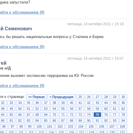
дика запустили?
ейти к обсуждениям (0)
пятница, 14 октября 2011 г. 15:10
й Семенович
сь бы решать национальные вопросы у Сталина и Берии.
ейти к обсуждениям (0)
пятница, 14 октября 2011 г. 15:07
гей
ов н/Д
ение вызовет экспансию терроризма на Юг России
ейти к обсуждениям (0)
ти к странице:
<< Первая
< Предыдущая
25
26
27
28
29
30
32
33
34
35
36
37
38
39
40
41
42
43
44
45
46
48
49
50
51
52
53
54
55
56
57
58
59
60
61
62
64
65
66
67
68
69
70
71
72
73
74
75
76
77
78
80
81
82
83
84
85
86
87
88
89
90
91
92
93
94
96
97
98
99
100
101
102
103
104
105
106
107
108
09
110
111
112
113
114
115
116
117
118
119
120
121