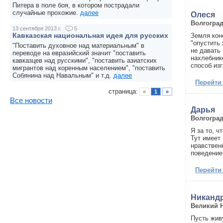
Питера в поле боя, в котором пострадали
случайные прохожие.
далее
Олеся
Волгогра
13 сентября 2013 г.
5
Кавказская национальная идея для русских
Земля кон
"опустить
"Поставить духовное над материальным" в
не давать
переводе на евразийский значит "поставить
нахлебник
кавказцев над русскими", "поставить азиатских
способ из
мигрантов над коренным населением", "поставить
Собянина над Навальным" и т.д.
далее
Перейти
страница:
«
1
»
Все новости
Дарья
Волгогра
Я за то, 
Тут имеет
нравствен
поведение
Перейти
Никандр
Великий 
Пусть жив