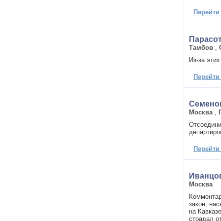
Перейти
Парасот
Тамбов
,
Из-за этих
Перейти
Семено
Москва
,
Отсоедини
департирова
Перейти
Иванцо
Москва
Комментар
закон, нас
на Кавказ
страдал о