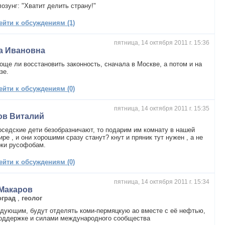
озунг: "Хватит делить страну!"
ейти к обсуждениям (1)
пятница, 14 октября 2011 г. 15:36
а Ивановна
още ли восстановить законность, сначала в Москве, а потом и на
зе.
ейти к обсуждениям (0)
пятница, 14 октября 2011 г. 15:35
ов Виталий
оседские дети безобразничают, то подарим им комнату в нашей
ире , и они хорошими сразу станут? кнут и пряник тут нужен , а не
рки русофобам.
ейти к обсуждениям (0)
пятница, 14 октября 2011 г. 15:34
.Макаров
оград
,
геолог
дующим, будут отделять коми-пермяцкую ао вместе с её нефтью,
поддержке и силами международного сообщества