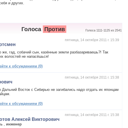
ебя и других.
Голоса
Против
Голоса 1111-1125 из 2541
пятница, 14 октября 2011 г. 15:39
ртсмен
о же, гад, собачий сын, казённые земли разбазариваешь?! Так
их волостей не напасёшься!
ейти к обсуждениям (0)
пятница, 14 октября 2011 г. 15:38
рович
 Дальний Восток с Сибирью не загибались надо отдать их японцам
айцам.
ейти к обсуждениям (0)
пятница, 14 октября 2011 г. 15:38
отов Алексей Викторович
нь
,
инженер