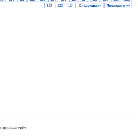
122
123
124
Следующая >
Последняя >>
а данный сайт.