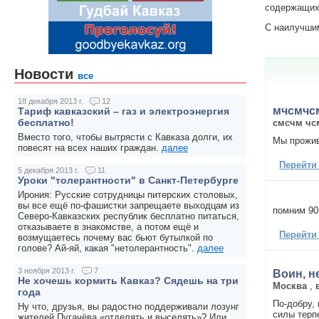
содержащих 
С наилучши
Новости
все
18 декабря 2013 г.
12
мчсмчс
Тариф кавказский – газ и электроэнергия
бесплатно!
смсчм чс
Вместо того, чтобы вытрясти с Кавказа долги, их
Мы прожив
повесят на всех наших граждан.
далее
Перейти
5 декабря 2013 г.
11
Уроки "толерантности" в Санкт-Петербурге
Ирония: Русские сотрудницы питерских столовых,
вы все ещё по-фашистки запрещаете выходцам из
помним 90
Северо-Кавказских республик бесплатно питаться,
отказываете в знакомстве, а потом ещё и
Перейти
возмущаетесь почему вас бьют бутылкой по
голове? Ай-яй, какая "нетолерантность".
далее
3 ноября 2013 г.
7
Воин, н
Не хочешь кормить Кавказ? Сядешь на три
Москва
,
года
По-добру,
Ну что, друзья, вы радостно поддерживали лозунг
силы терпе
жителей Пугачёва «отделять и выселять»? Или