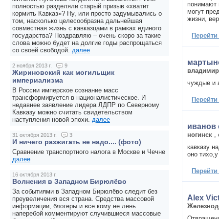
понимают 
полностью разделяли старый призыв «хватит
могут пре
кормить Кавказ»? Ну, или просто задумывались о
жизни, вер
том, насколько целесообразна дальнейшая
совместная жизнь с кавказцами в рамках единого
Перейти
государства? Поздравляю – очень скоро за такие
слова можно будет на долгие годы распрощаться
со своей свободой.
далее
мартын
2 ноября 2013 г.
9
владими
Жириновский как могильщик
империализма
чуждые и 
В России имперское сознание масс
трансформируется в националистическое. И
Перейти
недавнее заявление лидера ЛДПР по Северному
Кавказу можно считать свидетельством
наступления новой эпохи.
далее
иванов 
ногинск
,
31 октября 2013 г.
3
И ничего разжигать не надо.... (фото)
кавказу н
Сравнение транспортного налога в Москве и Чечне
оно тихо,у
далее
Перейти
16 октября 2013 г.
Волнения в Западном Бирюлёво
За событиями в Западном Бирюлёво следит без
Alex Vic
преувеличения вся страна. Средства массовой
Железно
информации, блогеры и все кому не лень
наперебой комментируют случившиеся массовые
Отвращени