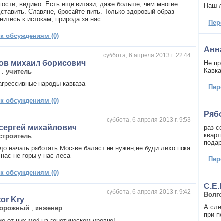
гости, видимо. Есть еще витязи, даже больше, чем многие
Наш л
дставить. Славяне, бросайте пить. Только здоровый образ
нитесь к истокам, природа за нас.
Пер
 к обсуждениям (0)
Анн
суббота, 6 апреля 2013 г. 22:44
ов михаил борисович
Не пр
Кавка
р
,
учитель
агрессивные народы кавказа
Пер
 к обсуждениям (0)
Ряб
суббота, 6 апреля 2013 г. 9:53
сергей михайлович
раз с
кварт
строитель
пода
адо начать работать Москве баласт не нужен,не буди лихо пока
 нас не горы у нас леса
Пер
 к обсуждениям (0)
С.Е
суббота, 6 апреля 2013 г. 9:42
Волг
tor Kry
А сле
дорожный
,
инженер
при 
е от них моё на генетическом уровне!