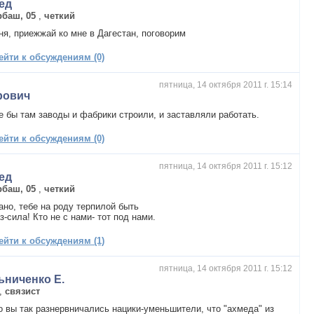
ед
рбаш, 05
,
четкий
я, приежжай ко мне в Дагестан, поговорим
ейти к обсуждениям (0)
пятница, 14 октября 2011 г. 15:14
рович
 бы там заводы и фабрики строили, и заставляли работать.
ейти к обсуждениям (0)
пятница, 14 октября 2011 г. 15:12
ед
рбаш, 05
,
четкий
ано, тебе на роду терпилой быть
з-сила! Кто не с нами- тот под нами.
ейти к обсуждениям (1)
пятница, 14 октября 2011 г. 15:12
ьниченко Е.
,
связист
о вы так разнервничались нацики-уменьшители, что "ахмеда" из