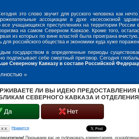
егодня это слово звучит для русского человека как неч
брожелательные ассоциации в духе «всесоюзной здрав
о все учащающихся преступлениях на территории России 
роризма на самом Северном Кавказе. Кроме того, осталас
ервая из которых по вине властей была проиграна вчистую,
 для российского общества и экономики куда хуже поражени
дым государством в определенные периоды существован
оно подписывает себе смертный приговор. Сегодня глобаль
ьше Северному Кавказу в составе Российской Федерац
олностью »
РЖИВАЕТЕ ЛИ ВЫ ИДЕЮ ПРЕДОСТАВЛЕНИЯ
БЛИКАМ СЕВЕРНОГО КАВКАЗА И ОТДЕЛЕНИЯ
Да
Нет
Нравится
посетители!
Призываем вас не публиковать комментариев, оскорбляющи