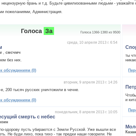
нецензурную брань и т.д. Будьте цивилизованными людьми - уважайте с
ми пожеланиями, Администрация.
Голоса
За
Голоса 1366-1380 из 9500
среда, 10 апреля 2013 г. 6:54
м
Спо
м
,
смсчмч
ты чт
ем без них.
никак
 к обсуждениям (0)
Пер
вторник, 9 апреля 2013 г. 14:26
Пет
-е, 200 тысяч русских уничтожили в чечне.
Чтобы
и кит
 к обсуждениям (0)
Пер
понедельник, 8 апреля 2013 г. 10:05
есущий смерть с небес
воин
Мол
 по-здорову пусть убираются с Земли Русской. Уже вышли все
Каза
ть. Не буди лихо, пока тихо - так предки наши говорили. Не