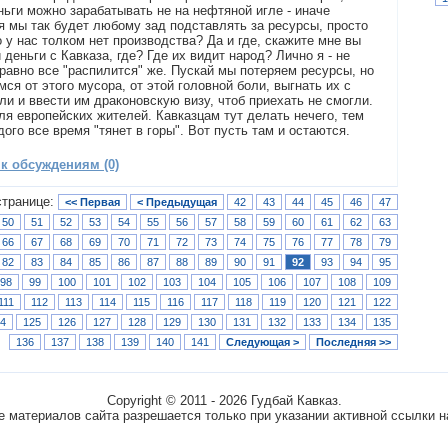
ньги можно зарабатывать не на нефтяной игле - иначе
я мы так будет любому зад подставлять за ресурсы, просто
 у нас толком нет производства? Да и где, скажите мне вы
 деньги с Кавказа, где? Где их видит народ? Лично я - не
 равно все "распилится" же. Пускай мы потеряем ресурсы, но
ся от этого мусора, от этой головной боли, выгнать их с
ли и ввести им драконовскую визу, чтоб приехать не смогли.
для европейских жителей. Кавказцам тут делать нечего, тем
ого все время "тянет в горы". Вот пусть там и остаются.
 к обсуждениям (0)
странице:
<< Первая
< Предыдущая
42
43
44
45
46
47
50
51
52
53
54
55
56
57
58
59
60
61
62
63
66
67
68
69
70
71
72
73
74
75
76
77
78
79
82
83
84
85
86
87
88
89
90
91
92
93
94
95
98
99
100
101
102
103
104
105
106
107
108
109
111
112
113
114
115
116
117
118
119
120
121
122
4
125
126
127
128
129
130
131
132
133
134
135
136
137
138
139
140
141
Следующая >
Последняя >>
Copyright © 2011 - 2026 Гудбай Кавказ.
 материалов сайта разрешается только при указании активной ссылки н