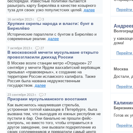
беспорядки. Известные политики пытаются
разыграть карту Бирюлёва в качестве козырного
Перейти
туза для своих узко популистских целей.
далее
16 октября 2013 г.
3
Хрупкие скрепы народа и власти: бунт в
Андрее
Бирюлёво
Волгогра
Исторические параллели с бунтом в Бирюлёво и
у кавказце
современные реалии.
далее
дома!
7 октября 2013 г.
27
В московской мечети мусульмане открыто
Перейти
провозгласили джихад России
В Москве возле станции метро «Отрадное» 27
сентября у мечети Ярдям ваххабитский вербовщик
Москва
призывал «правоверных», к созданию на
Достали, 
территории России исламского халифата. Также
Россия была названа недружественным
государством.
далее
Перейти
23 сентября 2013 г.
7
Призраки мусульманского восстания
Калини
Как выяснилось нашумевшая стрельба,
Березник
устроенная толпой кавказцев в Петербурге, была
вызвана тем, что выходцев из южных республик не
Готов их у
пустили в бар. Они банально не прошли фейс-
контроль, но вместо того, чтобы отправиться в
Перейти
другое заведение, они вызвали подкрепление из
своих соплеменников и превратили самый центр