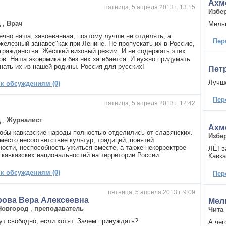
Ахм
пятница, 5 апреля 2013 г. 13:15
Избе
д
,
Врач
Мельн
ечно наша, завоеванная, поэтому лучше не отделять, а
Пер
 железный занавес"как при Ленине. Не пропускать их в Россию,
 гражданства. Жесткий визовый режим. И не содержать этих
ов. Наша эконрмика и без них загибается. И нужно придумать
гнать их из нашей родины. Россия для русских!
Пет
Лучше
 к обсуждениям (0)
Пер
пятница, 5 апреля 2013 г. 12:42
д
,
Журналист
Ахм
чтобы кавказские народы полностью отделились от славянских.
Избе
 место несоответствие культур, традиций, понятий
ности, неспособность ужиться вместе, а также некорректрое
ЛЁ! в
 кавказских национальностей на территории России.
Кавка
 к обсуждениям (0)
Пер
пятница, 5 апреля 2013 г. 9:09
ова Вера Алексеевна
Мел
Новгород
,
преподаватель
Чита
ут свободно, если хотят. Зачем принуждать?
А чег