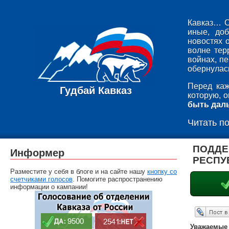
Кавказ… С
иные, до
новостях 
волне тер
войнах, п
обернулась
Перед каж
Гудбай Кавказ
которую, 
быть дал
Читать п
ПОДДЕ
Информер
РЕСПУ
Разместите у себя в блоге и на сайте нашу
кнопку со
счетчиками голосов
. Помогите распространению
информации о кампании!
Опубликовать в ЖЖ
Уважаемые 