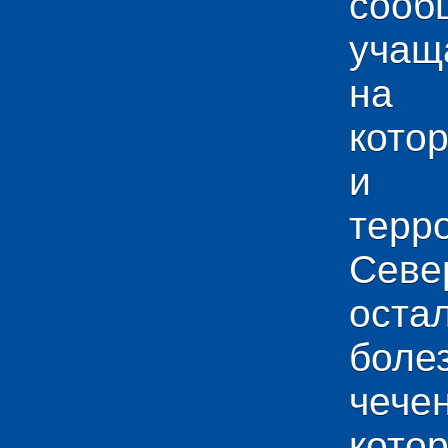
сооб
учащ
на 
кото
и у
тер
Севе
ос
боле
чече
кото