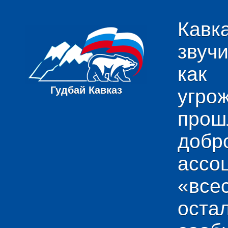
Кавк
звуч
как
Гудбай Кавказ
угро
пр
добр
ас
«вс
ост