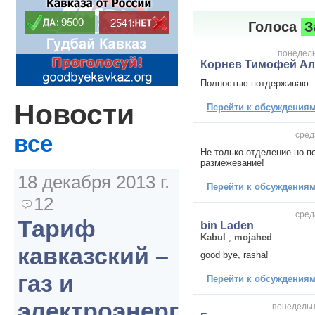
Голоса
З
понедельн
Корнев Тимофей Ал
Полностью потдерживаю
Новости
Перейти к обсуждениям 
сред
все
Не только отделение но п
размежевание!
18 декабря 2013 г.
Перейти к обсуждениям 
12
сред
Тариф
bin Laden
Kabul
,
mojahed
кавказский –
good bye, rasha!
газ и
Перейти к обсуждениям 
электроэнергия
понедельни