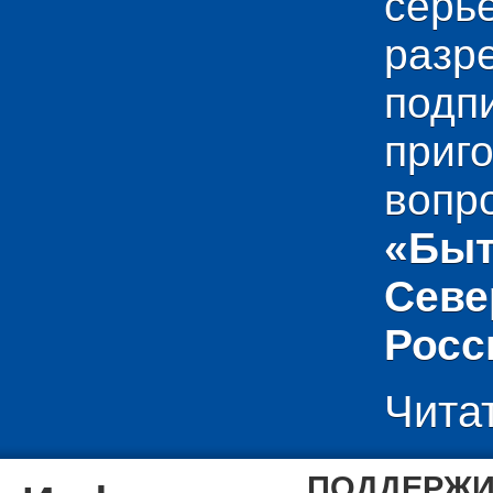
сер
раз
подп
приг
вопр
«Быт
Севе
Росс
Чита
ПОДДЕРЖИ