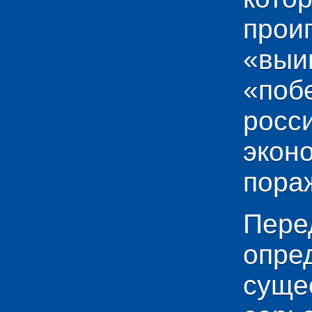
прои
«выи
«по
рос
эко
пораж
Пере
опр
сущ