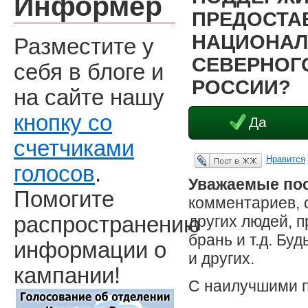
Информер
ПРЕДОСТА
НАЦИОНАЛ
Разместите у
СЕВЕРНОГО
себя в блоге и
РОССИИ?
на сайте нашу
кнопку со
Да
счетчиками
Нравится
Опубликовать в ЖЖ
голосов
.
Уважаемые пос
Помогите
комментариев, 
других людей, 
распространению
брань и т.д. Бу
информации о
и других.
кампании!
С наилучшими 