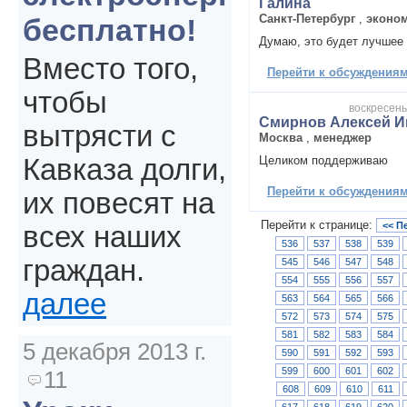
Галина
Санкт-Петербург
,
эконо
бесплатно!
Думаю, это будет лучшее 
Вместо того,
Перейти к обсуждениям 
чтобы
воскресенье
Смирнов Алексей И
вытрясти с
Москва
,
менеджер
Целиком поддерживаю
Кавказа долги,
Перейти к обсуждениям 
их повесят на
Перейти к странице:
<< П
всех наших
536
537
538
539
граждан.
545
546
547
548
554
555
556
557
далее
563
564
565
566
572
573
574
575
581
582
583
584
5 декабря 2013 г.
590
591
592
593
599
600
601
602
11
608
609
610
611
617
618
619
620