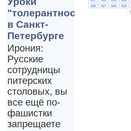
Уроки
626
627
628
629
"толерантности"
в Санкт-
Петербурге
Ирония:
Русские
сотрудницы
питерских
столовых, вы
все ещё по-
фашистки
запрещаете