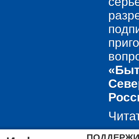
сер
раз
подп
приг
вопр
«Быт
Севе
Росс
Чита
ПОДДЕРЖИ