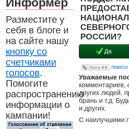
Информер
ПРЕДОСТА
НАЦИОНАЛ
Разместите у
СЕВЕРНОГО
себя в блоге и
РОССИИ?
на сайте нашу
кнопку со
Да
счетчиками
Нравится
Опубликовать в ЖЖ
голосов
.
Уважаемые пос
Помогите
комментариев, 
других людей, 
распространению
брань и т.д. Бу
информации о
и других.
кампании!
С наилучшими 