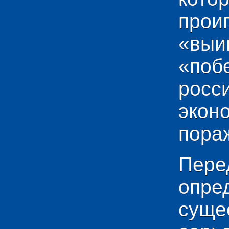
прои
«выи
«по
рос
эко
пораж
Пере
опр
сущ