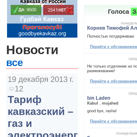
Голоса
З
понедельн
Корнев Тимофей Ал
Полностью потдерживаю
Новости
Перейти к обсуждениям 
сред
все
Не только отделение но п
размежевание!
19 декабря 2013 г.
Перейти к обсуждениям 
12
сред
Тариф
bin Laden
Kabul
,
mojahed
кавказский –
good bye, rasha!
газ и
Перейти к обсуждениям 
электроэнергия
понедельник