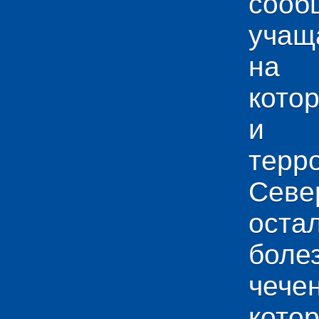
сооб
учащ
на 
кото
и у
тер
Севе
ос
боле
чече
кото