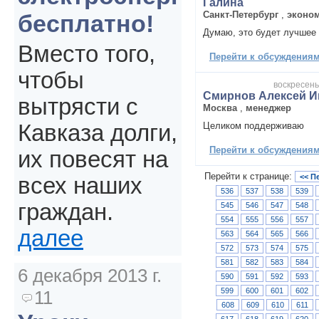
Галина
Санкт-Петербург
,
эконо
бесплатно!
Думаю, это будет лучшее 
Вместо того,
Перейти к обсуждениям 
чтобы
воскресенье
Смирнов Алексей И
вытрясти с
Москва
,
менеджер
Целиком поддерживаю
Кавказа долги,
Перейти к обсуждениям 
их повесят на
Перейти к странице:
<< П
всех наших
536
537
538
539
граждан.
545
546
547
548
554
555
556
557
далее
563
564
565
566
572
573
574
575
581
582
583
584
6 декабря 2013 г.
590
591
592
593
599
600
601
602
11
608
609
610
611
617
618
619
620