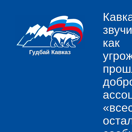
Кавк
звуч
как
Гудбай Кавказ
угро
пр
добр
ас
«вс
ост