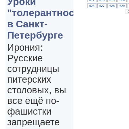
Уроки
626
627
628
629
"толерантности"
в Санкт-
Петербурге
Ирония:
Русские
сотрудницы
питерских
столовых, вы
все ещё по-
фашистки
запрещаете