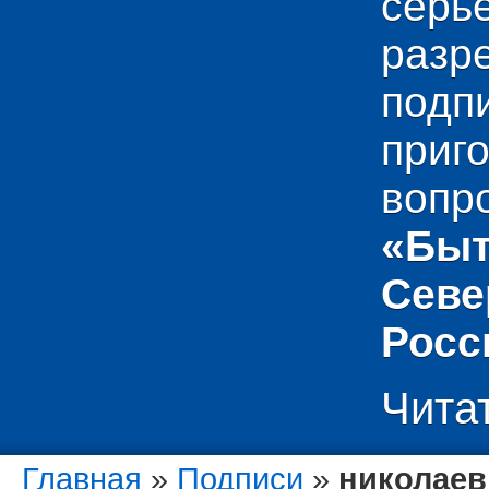
сер
раз
подп
приг
вопр
«Быт
Севе
Росс
Чита
Главная
»
Подписи
»
николаев