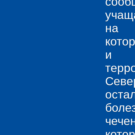
сооб
учащ
на 
кото
и у
тер
Севе
ос
боле
чече
кото