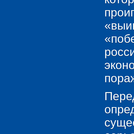
прои
«выи
«по
рос
эко
пораж
Пере
опр
сущ