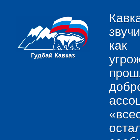
Кавк
звуч
как
Гудбай Кавказ
угро
пр
добр
ас
«вс
ост