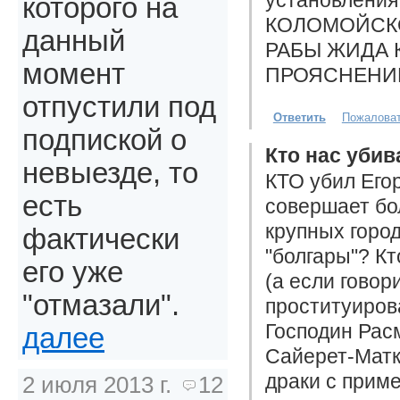
которого на
КОЛОМОЙСКОГО
данный
РАБЫ ЖИДА 
момент
ПРОЯСНЕНИЕ 
отпустили под
Ответить
Пожалова
подпиской о
Кто нас убив
невыезде, то
КТО убил Его
есть
совершает бо
крупных горо
фактически
"болгары"? К
его уже
(а если говор
"отмазали".
проституиров
Господин Рас
далее
Сайерет-Матк
драки с приме
2 июля 2013 г.
12