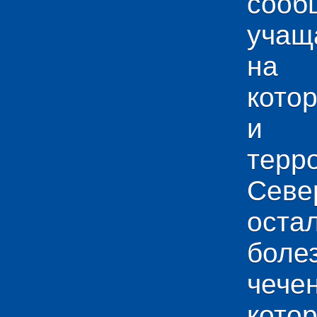
сооб
учащ
на 
кото
и у
тер
Севе
ос
боле
чече
кото