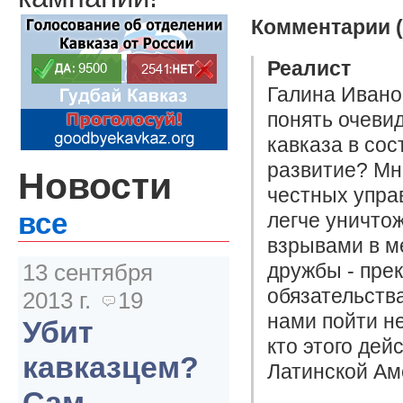
Комментарии (
Реалист
Галина Ивано
понять очеви
кавказа в со
развитие? Мно
Новости
честных упра
все
легче уничтож
взрывами в м
дружбы - пре
13 сентября
обязательства
2013 г.
19
нами пойти не
Убит
кто этого дей
кавказцем?
Латинской Ам
Сам