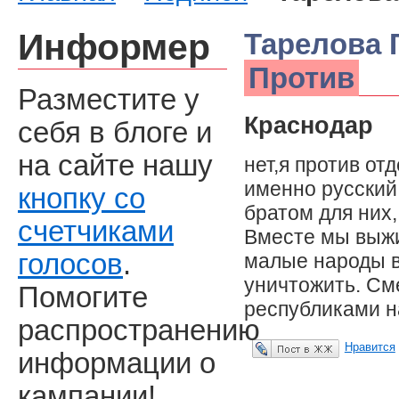
Информер
Тарелова 
Против
Разместите у
Краснодар
себя в блоге и
на сайте нашу
нет,я против отд
именно русский
кнопку со
братом для них,
счетчиками
Вместе мы выжив
голосов
.
малые народы в
уничтожить. См
Помогите
республиками н
распространению
Нравится
Опубликовать в ЖЖ
информации о
кампании!