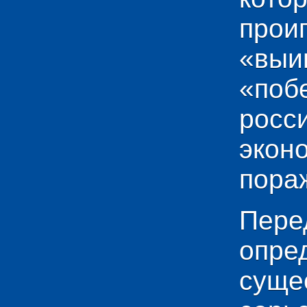
прои
«выи
«по
рос
эко
пораж
Пере
опр
сущ