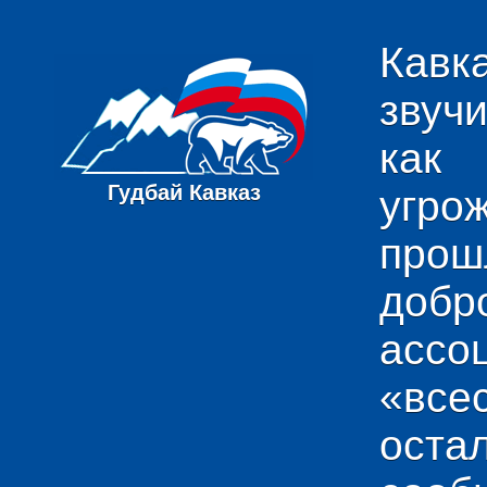
Кавк
звуч
как
Гудбай Кавказ
угро
пр
добр
ас
«вс
ост