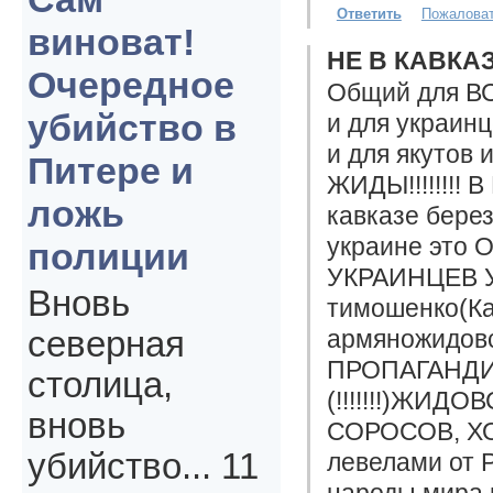
Ответить
Пожалова
виноват!
НЕ В КАВКА
Очередное
Общий для В
убийство в
и для украинц
и для якутов 
Питере и
ЖИДЫ!!!!!!!!
ложь
кавказе берез
украине эт
полиции
УКРАИНЦЕВ У
Вновь
тимошенко(Кап
армяножидов
северная
ПРОПАГАНДИ
столица,
(!!!!!!!)ЖИД
вновь
СОРОСОВ, ХО
убийство... 11
левелами от
народы мира