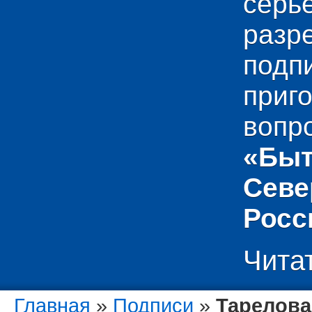
сер
раз
подп
приг
вопр
«Быт
Севе
Росс
Чита
Главная
»
Подписи
»
Тарелова