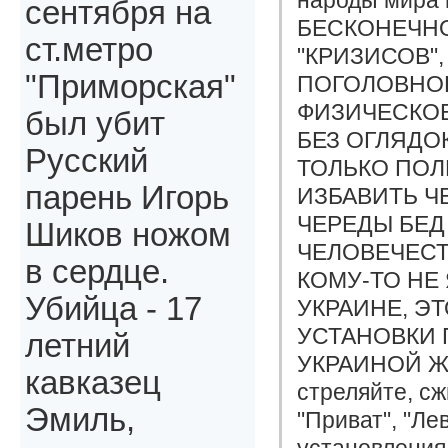
сентября на
БЕСКОНЕЧНО
ст.метро
"КРИЗИСОВ",
"Приморская"
ПОГОЛОВНОЕ
ФИЗИЧЕСКОЕ
был убит
БЕЗ ОГЛЯДОК
Русский
ТОЛЬКО ПОЛ
парень Игорь
ИЗБАВИТЬ Ч
ЧЕРЕДЫ БЕД
Шиков ножом
ЧЕЛОВЕЧЕСТ
в сердце.
КОМУ-ТО НЕ 
Убийца - 17
УКРАИНЕ, Э
УСТАНОВКИ 
летний
УКРАИНОЙ ЖИД
кавказец
стреляйте, сж
Эмиль,
"Приват", "Ле
установления