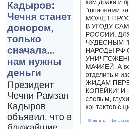
кем драки и п
Кадыров:
"шпионами за
Чечня станет
МОЖЕТ ПРОС
донором,
В УГОДУ СА
РОССИИ, ДЛ
только
ЧУДЕСНЫМ 
сначала...
НАРОДЫ РФ О
УНИЧТОЖЕН
нам нужны
МАФИЕЙ. А во
деньги
отделить и из
ЖИДАМ ПЕРВА
Президент
КОПЕЙКИ! И не
Чечни Рамзан
слепым, глухи
Кадыров
контактов с ц
объявил, что в
Ответить
Пожалова
ближайшие