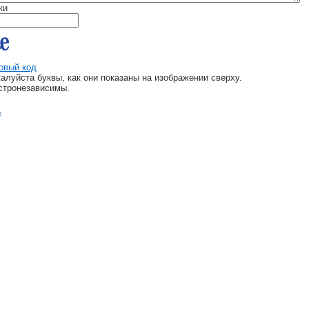
ки
овый код
алуйста буквы, как они показаны на изображении сверху.
стронезависимы.
ь