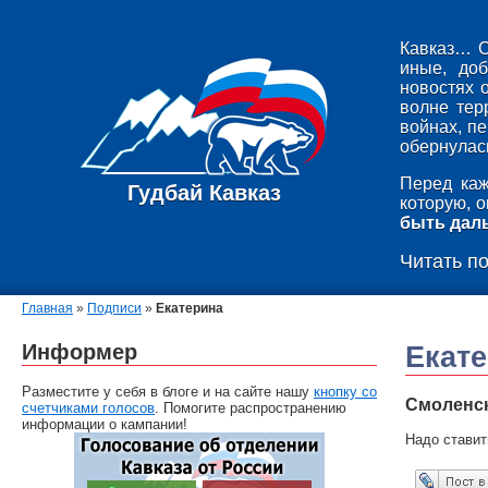
Кавказ… С
иные, до
новостях 
волне тер
войнах, п
обернулась
Перед каж
Гудбай Кавказ
которую, 
быть дал
Читать п
Главная
»
Подписи
»
Екатерина
Информер
Екат
Разместите у себя в блоге и на сайте нашу
кнопку со
Смоленск
счетчиками голосов
. Помогите распространению
информации о кампании!
Надо ставит
Опубликовать в ЖЖ