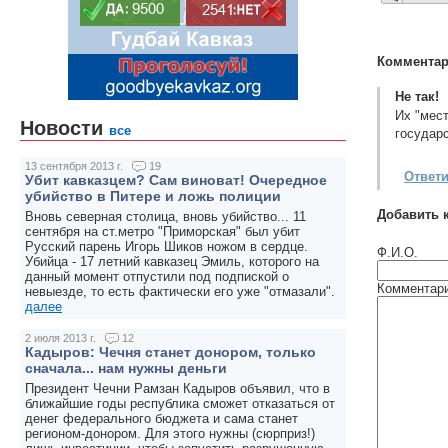
Комментар
Не так!
Их "мес
Новости
все
государ
13 сентября 2013 г.
19
Ответ
Убит кавказцем? Сам виноват! Очередное
убийство в Питере и ложь полиции
Добавить 
Вновь северная столица, вновь убийство... 11
сентября на ст.метро "Приморская" был убит
Русский парень Игорь Шиков ножом в сердце.
Ф.И.О.
Убийца - 17 летний кавказец Эмиль, которого на
данный момент отпустили под подпиской о
Комментар
невыезде, то есть фактически его уже "отмазали".
далее
2 июля 2013 г.
12
Кадыров: Чечня станет донором, только
сначала... нам нужны деньги
Президент Чечни Рамзан Кадыров объявил, что в
ближайшие годы республика сможет отказаться от
денег федерального бюджета и сама станет
регионом-донором. Для этого нужны (сюрприз!)