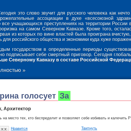
егодня это слово звучит для русского человека как неч
брожелательные ассоциации в духе «всесоюзной здрав
о все учащающихся преступлениях на территории России 
роризма на самом Северном Кавказе. Кроме того, осталас
ервая из которых по вине властей была проиграна вчистую,
 для российского общества и экономики куда хуже поражени
дым государством в определенные периоды существован
оно подписывает себе смертный приговор. Сегодня глобаль
ьше Северному Кавказу в составе Российской Федерац
олностью »
ерина
голосует
За
, Архитектор
ь на место тех, кто беспределит и позволяет себе избивать и калечить
Твитнуть
Нравится