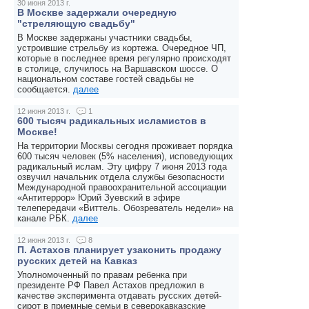
30 июня 2013 г.
В Москве задержали очередную
"стреляющую свадьбу"
В Москве задержаны участники свадьбы,
устроившие стрельбу из кортежа. Очередное ЧП,
которые в последнее время регулярно происходят
в столице, случилось на Варшавском шоссе. О
национальном составе гостей свадьбы не
сообщается.
далее
12 июня 2013 г.
1
600 тысяч радикальных исламистов в
Москве!
На территории Москвы сегодня проживает порядка
600 тысяч человек (5% населения), исповедующих
радикальный ислам. Эту цифру 7 июня 2013 года
озвучил начальник отдела службы безопасности
Международной правоохранительной ассоциации
«Антитеррор» Юрий Зуевский в эфире
телепередачи «Виттель. Обозреватель недели» на
канале РБК.
далее
12 июня 2013 г.
8
П. Астахов планирует узаконить продажу
русских детей на Кавказ
Уполномоченный по правам ребенка при
президенте РФ Павел Астахов предложил в
качестве эксперимента отдавать русских детей-
сирот в приемные семьи в северокавказские