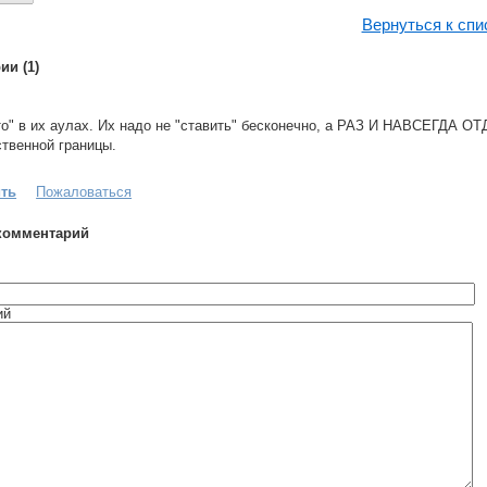
Вернуться к спи
ии (1)
то" в их аулах. Их надо не "ставить" бесконечно, а РАЗ И НАВСЕГДА 
ственной границы.
ить
Пожаловаться
комментарий
ий