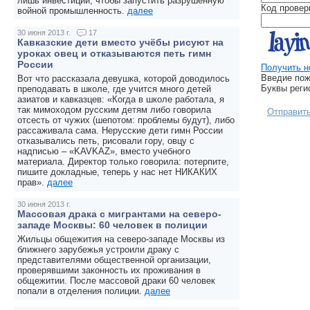
лишь инвестиции, чтобы запустить разрушенную
Код провер
войной промышленность.
далее
30 июня 2013 г.
17
Кавказские дети вместо учёбы рисуют на
уроках овец и отказываются петь гимн
России
Получить н
Введие пож
Вот что рассказала девушка, которой доводилось
Буквы реги
преподавать в школе, где учится много детей
азиатов и кавказцев: «Когда в школе работала, я
так мимоходом русским детям либо говорила
Отправит
отсесть от чужих (шепотом: проблемы будут), либо
рассаживала сама. Нерусские дети гимн России
отказывались петь, рисовали гору, овцу с
надписью – «KAVKAZ», вместо учебного
материала. Директор только говорила: потерпите,
пишите докладные, теперь у нас нет НИКАКИХ
прав».
далее
30 июня 2013 г.
Массовая драка с мигрантами на северо-
западе Москвы: 60 человек в полиции
Жильцы общежития на северо-западе Москвы из
ближнего зарубежья устроили драку с
представителями общественной организации,
проверявшими законность их проживания в
общежитии. После массовой драки 60 человек
попали в отделения полиции.
далее