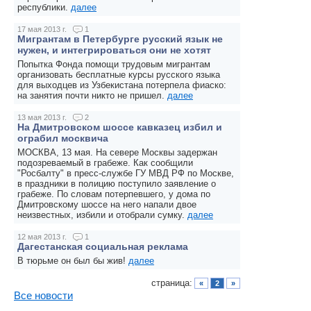
республики.
далее
17 мая 2013 г.
1
Мигрантам в Петербурге русский язык не
нужен, и интегрироваться они не хотят
Попытка Фонда помощи трудовым мигрантам
организовать бесплатные курсы русского языка
для выходцев из Узбекистана потерпела фиаско:
на занятия почти никто не пришел.
далее
13 мая 2013 г.
2
На Дмитровском шоссе кавказец избил и
ограбил москвича
МОСКВА, 13 мая. На севере Москвы задержан
подозреваемый в грабеже. Как сообщили
"Росбалту" в пресс-службе ГУ МВД РФ по Москве,
в праздники в полицию поступило заявление о
грабеже. По словам потерпевшего, у дома по
Дмитровскому шоссе на него напали двое
неизвестных, избили и отобрали сумку.
далее
12 мая 2013 г.
1
Дагестанская социальная реклама
В тюрьме он был бы жив!
далее
страница:
«
2
»
Все новости