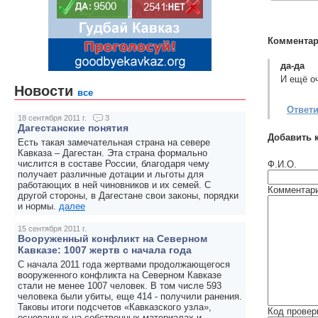
Комментар
да-да
И ещё о
Новости
все
Ответ
18 сентября 2011 г.
3
Дагестанские понятия
Добавить 
Есть такая замечательная страна на севере
Кавказа – Дагестан. Эта страна формально
числится в составе России, благодаря чему
Ф.И.О.
получает различные дотации и льготы для
работающих в ней чиновников и их семей. С
Комментар
другой стороны, в Дагестане свои законы, порядки
и нормы.
далее
15 сентября 2011 г.
Вооруженный конфликт на Северном
Кавказе: 1007 жертв с начала года
С начала 2011 года жертвами продолжающегося
вооруженного конфликта на Северном Кавказе
стали не менее 1007 человек. В том числе 593
человека были убиты, еще 414 - получили ранения.
Таковы итоги подсчетов «Кавказского узла»,
Код провер
основанных на собственных материалах и