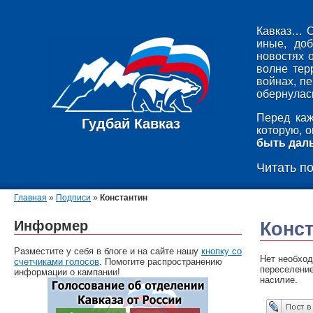
Кавказ… С
иные, до
новостях 
волне тер
войнах, п
обернулась
Перед каж
Гудбай Кавказ
которую, 
быть дал
Читать п
Главная
»
Подписи
»
Константин
Информер
Конс
Разместите у себя в блоге и на сайте нашу
кнопку со
Нет необход
счетчиками голосов
. Помогите распространению
переселение
информации о кампании!
насилие.
Опубликовать в ЖЖ