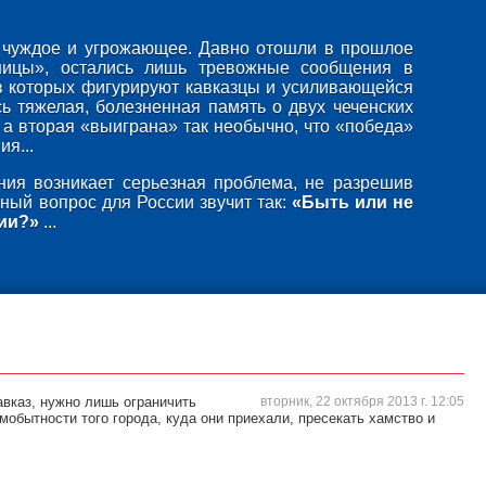
то чуждое и угрожающее. Давно отошли в прошлое
ницы», остались лишь тревожные сообщения в
в которых фигурируют кавказцы и усиливающейся
ь тяжелая, болезненная память о двух чеченских
 а вторая «выиграна» так необычно, что «победа»
я...
ия возникает серьезная проблема, не разрешив
ный вопрос для России звучит так:
«Быть или не
ии?»
...
вказ, нужно лишь ограничить
вторник, 22 октября 2013 г. 12:05
мобытности того города, куда они приехали, пресекать хамство и