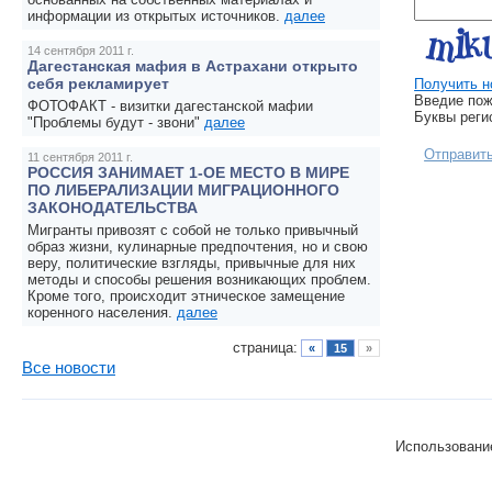
информации из открытых источников.
далее
14 сентября 2011 г.
Дагестанская мафия в Астрахани открыто
себя рекламирует
Получить н
Введие пож
ФОТОФАКТ - визитки дагестанской мафии
Буквы реги
"Проблемы будут - звони"
далее
Отправит
11 сентября 2011 г.
РОССИЯ ЗАНИМАЕТ 1-ОЕ МЕСТО В МИРЕ
ПО ЛИБЕРАЛИЗАЦИИ МИГРАЦИОННОГО
ЗАКОНОДАТЕЛЬСТВА
Мигранты привозят с собой не только привычный
образ жизни, кулинарные предпочтения, но и свою
веру, политические взгляды, привычные для них
методы и способы решения возникающих проблем.
Кроме того, происходит этническое замещение
коренного населения.
далее
страница:
«
15
»
Все новости
Использование