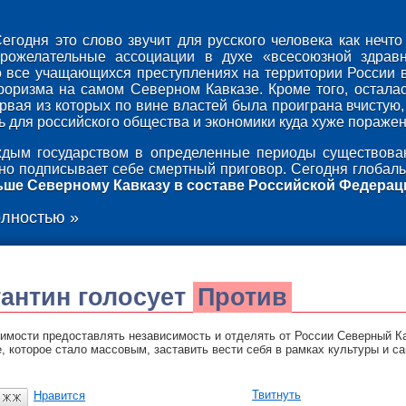
егодня это слово звучит для русского человека как неч
брожелательные ассоциации в духе «всесоюзной здрав
о все учащающихся преступлениях на территории России 
роризма на самом Северном Кавказе. Кроме того, осталас
ервая из которых по вине властей была проиграна вчистую,
 для российского общества и экономики куда хуже поражени
дым государством в определенные периоды существован
оно подписывает себе смертный приговор. Сегодня глобаль
ьше Северному Кавказу в составе Российской Федерац
олностью »
тантин
голосует
Против
имости предоставлять независимость и отделять от России Северный Ка
, которое стало массовым, заставить вести себя в рамках культуры и са
Твитнуть
Нравится