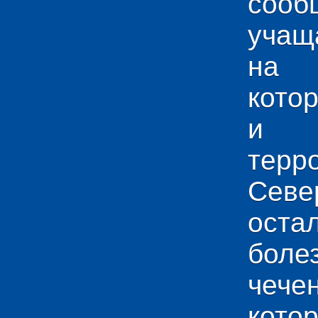
сооб
учащ
на 
кото
и у
тер
Севе
ос
боле
чече
кото