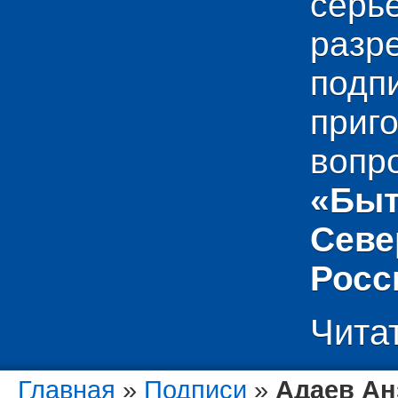
сер
раз
подп
приг
вопр
«Быт
Севе
Росс
Чита
Главная
»
Подписи
»
Адаев Ан