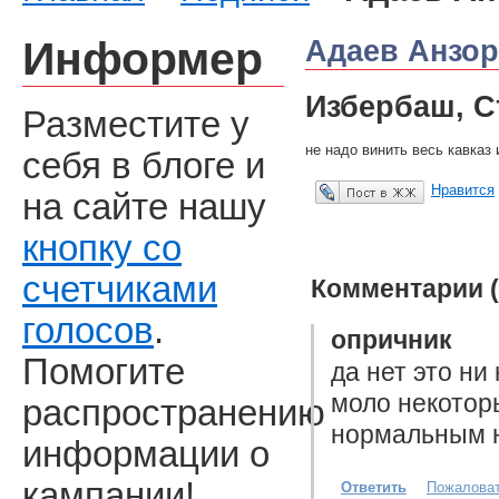
Информер
Адаев Анзор
Избербаш, С
Разместите у
не надо винить весь кавказ 
себя в блоге и
Нравится
на сайте нашу
Опубликовать в ЖЖ
кнопку со
счетчиками
Комментарии (
голосов
.
опричник
Помогите
да нет это ни
моло некоторы
распространению
нормальным 
информации о
кампании!
Ответить
Пожалова