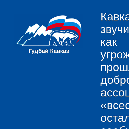
Кавк
звуч
как
Гудбай Кавказ
угро
пр
добр
ас
«вс
ост