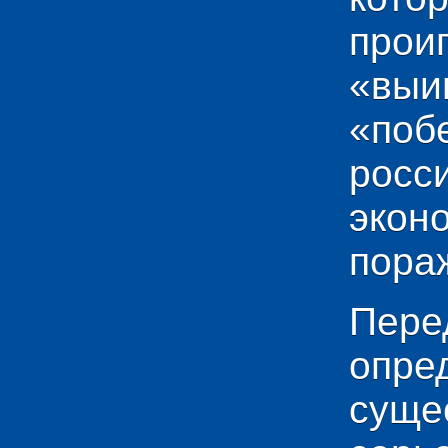
прои
«выи
«по
рос
эко
пораж
Пере
опр
сущ