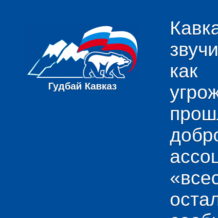
Кавк
звуч
как
Гудбай Кавказ
угро
пр
добр
ас
«вс
ост