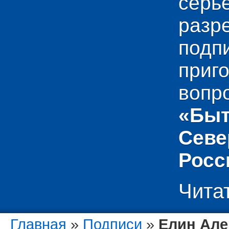
сер
раз
подп
приг
вопр
«Быт
Севе
Росс
Чита
Главная
»
Подписи
»
Елин Але