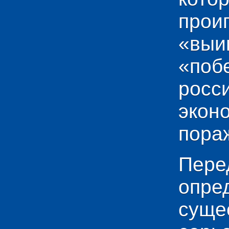
прои
«выи
«по
рос
эко
пораж
Пере
опр
сущ