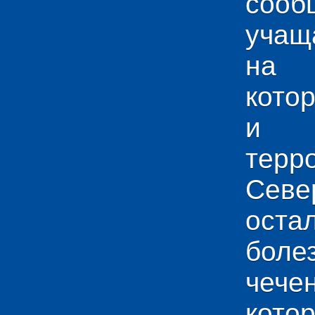
сооб
учащ
на 
кото
и у
тер
Севе
ос
боле
чече
кото