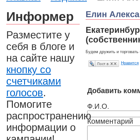
Информер
Елин Алекса
Екатеринбур
Разместите у
(собственни
себя в блоге и
Будем дружить и торговать 
на сайте нашу
Нравится
Опубликовать в ЖЖ
кнопку со
счетчиками
Добавить ком
голосов
.
Помогите
Ф.И.О.
распространению
Комментарий
информации о
кампании!