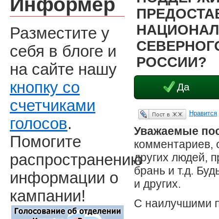
Информер
ПРЕДОСТА
НАЦИОНАЛ
Разместите у
СЕВЕРНОГО
себя в блоге и
РОССИИ?
на сайте нашу
кнопку со
Да
счетчиками
Нравится
Опубликовать в ЖЖ
голосов
.
Уважаемые пос
Помогите
комментариев, 
других людей, 
распространению
брань и т.д. Бу
информации о
и других.
кампании!
С наилучшими 