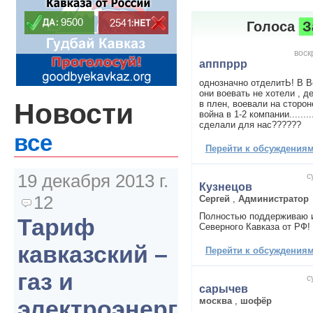
Голоса
З
воск
апппррр
однозначно отделитЬ! В 
они воевать не хотели , д
Новости
в плен, воевали на сторон
война в 1-2 компании........
сделали для нас??????
все
Перейти к обсуждениям 
19 декабря 2013 г.
с
Кузнецов
12
Сергей
,
Администратор
Полностью поддерживаю 
Тариф
Северного Кавказа от РФ!
кавказский –
Перейти к обсуждениям 
газ и
с
сарычев
москва
,
шофёр
электроэнергия