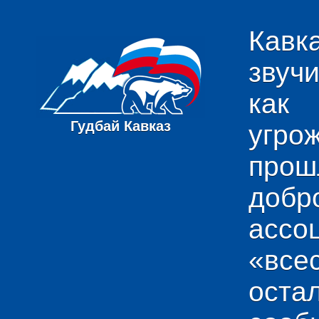
Кавк
звуч
как
Гудбай Кавказ
угро
пр
добр
ас
«вс
ост