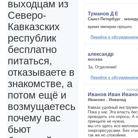
выходцам из
Северо-
Туманов Д Е
Санкт-Петербург
,
менед
Кавказских
время империи прошло.
республик
Перейти к обсуждениям 
бесплатно
александр
питаться,
москва
За, Отделение!
отказываете в
Перейти к обсуждениям 
знакомстве, а
понеде
потом ещё и
Иванов Иван Ивано
Иваново
,
Инвалид
возмущаетесь
Кавказ удобный инструме
Пока у нас Эта власть бе
почему вас
проводить эти опросы. А 
принцыпе не нужна,
мы что здесь все миллион
бьют
энергоресурсами. Без эт
так же но спокойнее.