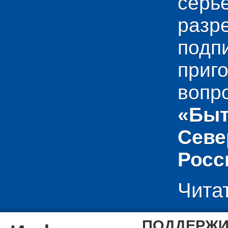
сер
раз
подп
приг
вопр
«Быт
Севе
Росс
Чита
ПОДДЕРЖИ