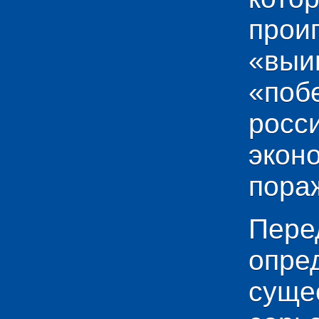
прои
«выи
«по
рос
эко
пораж
Пере
опр
сущ