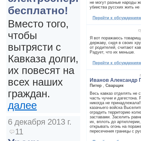
не могут разные народы ж
бесплатно!
убииства русских жить не
Перейти к обсуждениям 
Вместо того,
с
чтобы
Я вот поражаюсь товарища
державу, сидя в своих хр
вытрясти с
от родителей, считают ка
Радует, что их меньше.
Кавказа долги,
Перейти к обсуждениям 
их повесят на
всех наших
Иванов Александр 
Питер
,
Сварщик
граждан.
Весь кавказ отделять не с
часть чучни и дагестона. 
далее
никогда не принадлежала!!
казачьего войска Выселит
оградить территорию кол
заставами. Заселить равн
6 декабря 2013 г.
их, вплоть до артиллерии,
открывать огонь на пораж
11
пересечения границы с рус