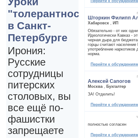
Уроки
Перейти к обсуждениям 
"толерантности"
Шторкин Филипп Ал
в Санкт-
Хабаровск
,
ИП
Обязательно - от них одн
Петербурге
Идеологически Кавказ - эт
черная дыра для бюджета.
горцы считают население 
Ирония:
употребление наркотиков 
норма.
Русские
Перейти к обсуждениям 
сотрудницы
Алексей Сапогов
питерских
Москва
,
Бухгалтер
столовых, вы
ЗА! Отделить!
Перейти к обсуждениям 
все ещё по-
фашистки
полностью согласен
запрещаете
Перейти к обсуждениям 