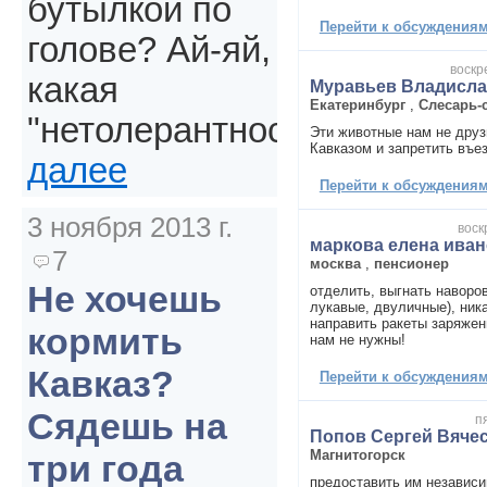
бутылкой по
Перейти к обсуждениям 
голове? Ай-яй,
воскр
какая
Муравьев Владисла
Екатеринбург
,
Слесарь-
"нетолерантность".
Эти животные нам не друз
Кавказом и запретить въе
далее
Перейти к обсуждениям 
3 ноября 2013 г.
воск
маркова елена ива
7
москва
,
пенсионер
Не хочешь
отделить, выгнать наворо
лукавые, двуличные), ника
направить ракеты заряжен
кормить
нам не нужны!
Кавказ?
Перейти к обсуждениям 
Сядешь на
п
Попов Сергей Вяче
Магнитогорск
три года
предоставить им независи