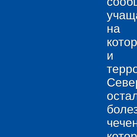
сооб
учащ
на 
кото
и у
тер
Севе
ос
боле
чече
кото