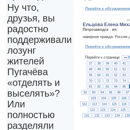
Ну что,
Перейти к обсуждениям 
друзья, вы
п
Ельцова Елена Мих
радостно
Петрозаводск
,
ип
наверное правда- Россия 
поддерживали
Перейти к обсуждениям 
лозунг
Перейти к странице:
<< 
жителей
37
38
39
40
41
Пугачёва
48
49
50
51
52
59
60
61
62
63
«отделять и
70
71
72
73
74
81
82
83
84
85
выселять»?
92
93
94
95
96
97
103
104
105
106
Или
112
113
114
115
116
122
123
124
125
полностью
131
132
133
134
13
разделяли