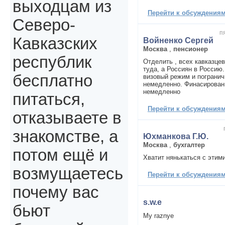
выходцам из
Перейти к обсуждениям 
Северо-
п
Кавказских
Войненко Сергей
Москва
,
пенсионер
республик
Отделить , всех кавказце
туда, а Россиян в Россию
бесплатно
визовый режим и погранич
немедленно. Финасирован
немедленно
питаться,
Перейти к обсуждениям 
отказываете в
знакомстве, а
Юхманкова Г.Ю.
Москва
,
бухгалтер
потом ещё и
Хватит нянькаться с этим
возмущаетесь
Перейти к обсуждениям 
почему вас
s.w.e
бьют
My raznye