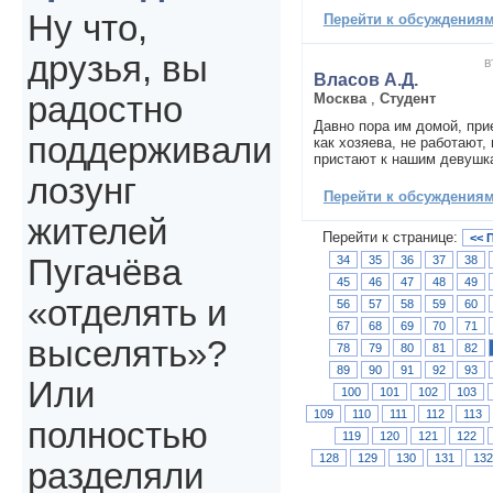
Ну что,
Перейти к обсуждениям 
друзья, вы
в
Власов А.Д.
Москва
,
Студент
радостно
Давно пора им домой, при
поддерживали
как хозяева, не работают
пристают к нашим девушка
лозунг
Перейти к обсуждениям 
жителей
Перейти к странице:
<< 
34
35
36
37
38
Пугачёва
45
46
47
48
49
«отделять и
56
57
58
59
60
67
68
69
70
71
выселять»?
78
79
80
81
82
89
90
91
92
93
Или
100
101
102
103
109
110
111
112
113
полностью
119
120
121
122
128
129
130
131
13
разделяли