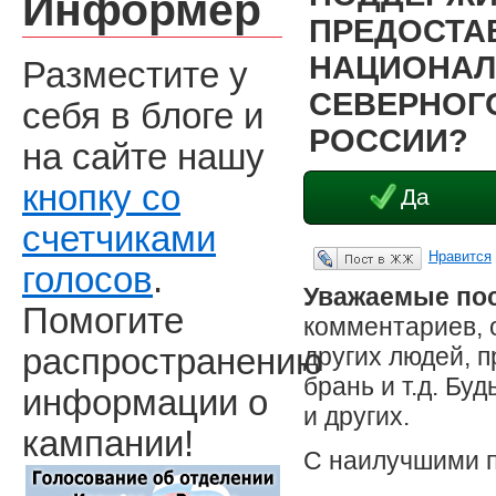
Информер
ПРЕДОСТА
НАЦИОНАЛ
Разместите у
СЕВЕРНОГО
себя в блоге и
РОССИИ?
на сайте нашу
кнопку со
Да
счетчиками
Нравится
Опубликовать в ЖЖ
голосов
.
Уважаемые пос
Помогите
комментариев, 
других людей, 
распространению
брань и т.д. Бу
информации о
и других.
кампании!
С наилучшими 