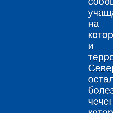
сооб
учащ
на 
кото
и у
тер
Севе
ос
боле
чече
кото