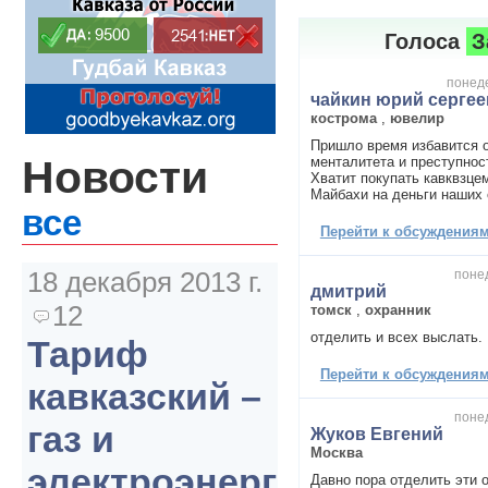
Голоса
З
понеде
чайкин юрий сергее
кострома
,
ювелир
Пришло время избавится о
Новости
менталитета и преступнос
Хватит покупать кавквзце
Майбахи на деньги наших 
все
Перейти к обсуждениям 
18 декабря 2013 г.
понед
дмитрий
12
томск
,
охранник
отделить и всех выслать.
Тариф
Перейти к обсуждениям 
кавказский –
понед
газ и
Жуков Евгений
Москва
электроэнергия
Давно пора отделить эти о