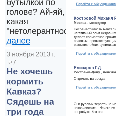
бутылкой по
Перейти к обсуждениям 
голове? Ай-яй,
Костровой Михаил 
какая
Москва
,
менеджер
"нетолерантность".
Несовместимость ментали
негативный опыт недавних
делает совместное прожи
далее
опасным, препятствующим
развитию обеих цивилизац
3 ноября 2013 г.
Перейти к обсуждениям 
7
Елизаров Г.Д.
Не хочешь
Ростов-на-Дону
,
пенсио
кормить
Отделить на всегда
Перейти к обсуждениям 
Кавказ?
Сядешь на
Они русских терпеть не мо
независисомть. Нечего их
три года
попробуют без нас.