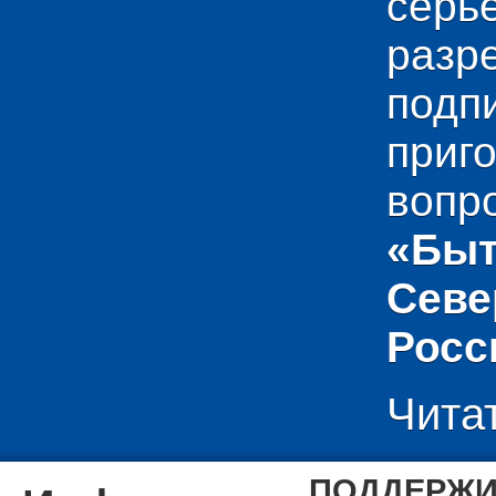
сер
раз
подп
приг
вопр
«Быт
Севе
Росс
Чита
ПОДДЕРЖИ