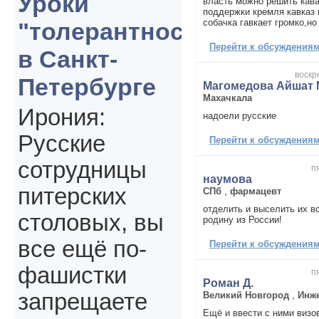
Уроки
власть можно решить кава
поддержки кремля кавказ 
собачка гавкает громко,но
"толерантности"
Перейти к обсуждениям 
в Санкт-
воскр
Петербурге
Магомедова Айшат 
Махачкала
Ирония:
надоели русские
Русские
Перейти к обсуждениям 
сотрудницы
п
наумова
питерских
СПб
,
фармацевт
отделить и выселить их в
столовых, вы
родину из России!
все ещё по-
Перейти к обсуждениям 
фашистки
п
Роман Д.
запрещаете
Великий Новгород
,
Инж
Ещё и ввести с ними визо