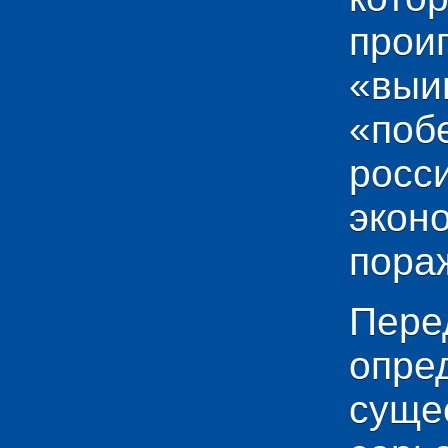
прои
«выи
«по
рос
эко
пораж
Пере
опр
сущ