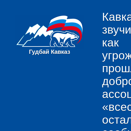
Кавк
звуч
как
Гудбай Кавказ
угро
пр
добр
ас
«вс
ост