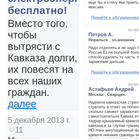
еще бы и стену выстроить,
бесплатно!
мексике
Перейти к обсуждениям 
Вместо того,
воскре
чтобы
Петров А.
Норильск
,
эл.механик
вытрясти с
Надо отделять и не надо 
Россия.Если больной боле
Кавказа долги,
способ удалить ту часть 
заражение дальше.
их повесят на
Перейти к обсуждениям 
всех наших
воскре
Астафьев Андрей
граждан.
Москва
,
Сварщик
далее
Надоела кавказская стрел
стрелять в ответ не поли
сколько сможет заработат
самостоятельно.Кавказ,эт
5 декабря 2013 г.
террор,крышуемый кремлё
кавказа,и за глухие грани
11
НО,пока аккупационный ф
кремле никакие границы н