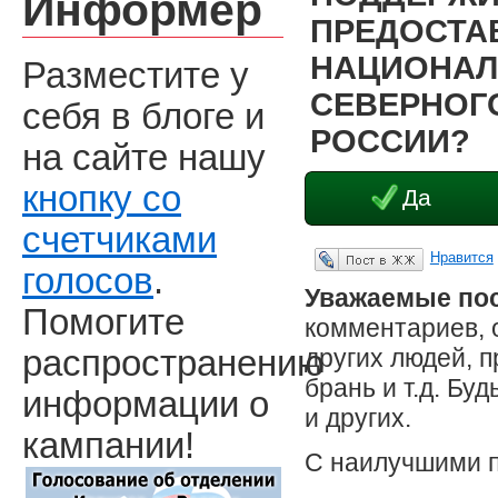
Информер
ПРЕДОСТА
НАЦИОНАЛ
Разместите у
СЕВЕРНОГО
себя в блоге и
РОССИИ?
на сайте нашу
кнопку со
Да
счетчиками
Нравится
Опубликовать в ЖЖ
голосов
.
Уважаемые пос
Помогите
комментариев, 
других людей, 
распространению
брань и т.д. Бу
информации о
и других.
кампании!
С наилучшими 