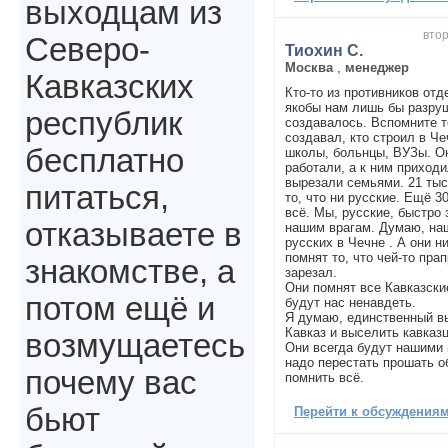
выходцам из
втор
Северо-
Тиохин С.
Москва
,
менеджер
Кавказских
Кто-то из противников отд
якобы нам лишь бы разруш
республик
создавалось. Вспомните т
создавал, кто строил в Че
бесплатно
школы, больнцы, ВУЗы. Он
работали, а к ним приходи
вырезали семьями. 21 тыс
питаться,
то, что ни русские. Ещё 3
всё. Мы, русские, быстро
отказываете в
нашим врагам. Думаю, на
русских в Чечне . А они н
помнят то, что чей-то пра
знакомстве, а
зарезал.
Они помнят все Кавказски
потом ещё и
будут нас ненавдеть.
Я думаю, единственный вы
Кавказ и выселить кавказц
возмущаетесь
Они всегда будут нашими 
надо перестать прошать о
почему вас
помнить всё.
бьют
Перейти к обсуждениям 