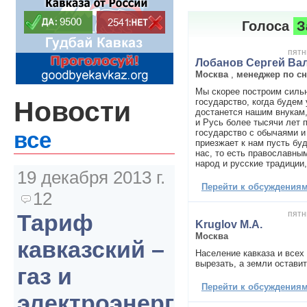
Голоса
З
пятн
Лобанов Сергей Ва
Москва
,
менеджер по с
Мы скорее построим силь
Новости
государство, когда будем 
достанется нашим внукам,
и Русь более тысячи лет 
государство с обычаями и
все
приезжает к нам пусть бу
нас, то есть православны
народ и русские традиции,
19 декабря 2013 г.
Перейти к обсуждениям 
12
пятн
Тариф
Kruglov M.A.
Москва
кавказский –
Население кавказа и всех
вырезать, а земли оставит
газ и
Перейти к обсуждениям 
электроэнергия