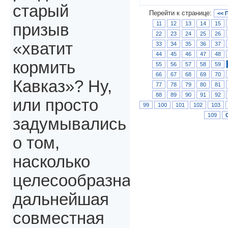
старый
Перейти к странице:
<< 
11
12
13
14
15
призыв
22
23
24
25
26
«хватит
33
34
35
36
37
44
45
46
47
48
кормить
55
56
57
58
59
66
67
68
69
70
Кавказ»? Ну,
77
78
79
80
81
88
89
90
91
92
или просто
99
100
101
102
103
109
задумывались
о том,
насколько
целесообразна
дальнейшая
совместная