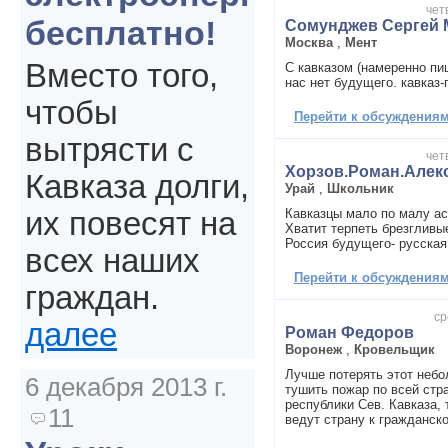
чет
бесплатно!
Сомунджев Сергей 
Москва
,
Мент
Вместо того,
С кавказом (намеренно пи
нас нет будущего. кавказ-
чтобы
Перейти к обсуждениям 
вытрясти с
чет
Хорзов.Роман.Алек
Кавказа долги,
Урай
,
Школьник
Кавказцы мало по малу а
их повесят на
Хватит терпеть брезгливы
Россия будущего- русская 
всех наших
Перейти к обсуждениям 
граждан.
ср
далее
Роман Федоров
Воронеж
,
Кровельщик
Лучше потерять этот небо
6 декабря 2013 г.
тушить пожар по всей стр
республики Сев. Кавказа,
11
ведут страну к гражданско