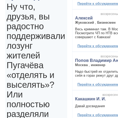
Перейти к обсуждениям 
Ну что,
друзья, вы
воскресенье
Алексей
Жуковский
,
Бизнесмен
радостно
Весь криминал там. В Мос
Посмотрите ЧП по НТВ вс
поддерживали
совершают с Кавказа!
лозунг
Перейти к обсуждениям 
жителей
воскресенье
Попов Владимир А
Пугачёва
Москва
,
инженер
Надо быстрей их отделить
«отделять и
себя в горах режут друг д
выселять»?
Перейти к обсуждениям 
Или
воскресень
Какашкин И. И.
полностью
Давай досвидания
разделяли
Перейти к обсуждениям 