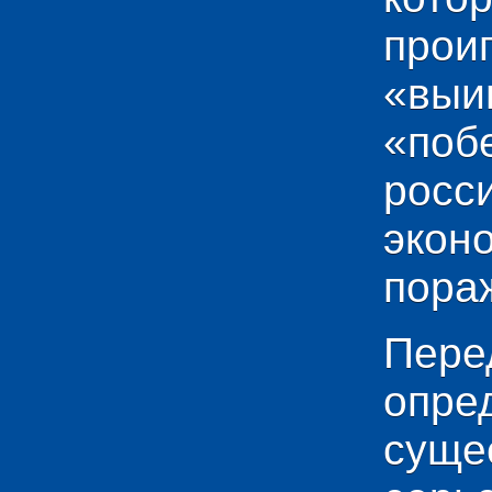
прои
«выи
«по
рос
эко
пораж
Пере
опр
сущ