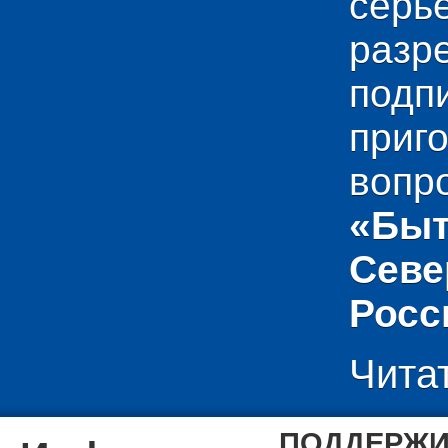
сер
раз
подп
приг
вопр
«Быт
Севе
Росс
Чита
ПОДДЕРЖИ