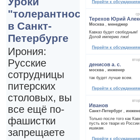
Уроки
Перейти к обсуждениям 
"толерантности"
ср
Терехов Юрий Алек
в Санкт-
Москва
,
менеджер
Кавказ будет свободным!
Петербурге
Долой империю лжи!
Перейти к обсуждениям 
Ирония:
втор
Русские
денисов а. с.
москва
,
инженер
сотрудницы
так будет лучше всем.
питерских
Перейти к обсуждениям 
столовых, вы
втор
Иванов
все ещё по-
Санкт-Петербург
,
инжен
фашистки
Только после того как Кав
пусть все твари из России
ишакам.
запрещаете
Перейти к обсуждениям 