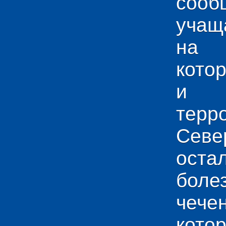
сооб
учащ
на 
кото
и у
тер
Севе
ос
боле
чече
кото