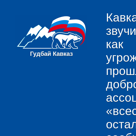
Кавк
звуч
как
Гудбай Кавказ
угро
пр
добр
ас
«вс
ост