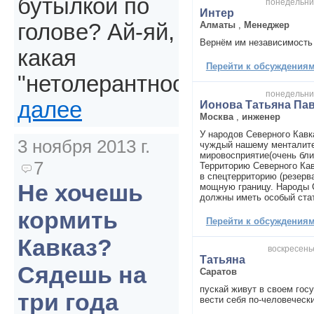
бутылкой по
понедельник
Интер
Алматы
,
Менеджер
голове? Ай-яй,
Вернём им независимость
какая
Перейти к обсуждениям 
"нетолерантность".
понедельник
далее
Ионова Татьяна Па
Москва
,
инженер
У народов Северного Кавк
3 ноября 2013 г.
чуждый нашему менталите
мировосприятие(очень бли
7
Территорию Северного Кав
в спецтерриторию (резерв
Не хочешь
мощную границу. Народы 
должны иметь особый стат
кормить
Перейти к обсуждениям 
Кавказ?
воскресенье
Татьяна
Сядешь на
Саратов
пускай живут в своем госу
три года
вести себя по-человеческ