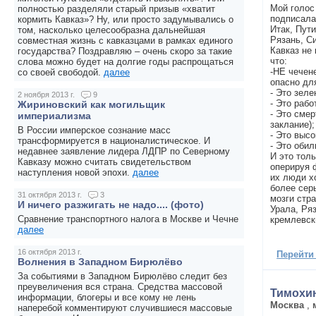
Мой голос
полностью разделяли старый призыв «хватит
подписала
кормить Кавказ»? Ну, или просто задумывались о
Итак, Пути
том, насколько целесообразна дальнейшая
Рязань, С
совместная жизнь с кавказцами в рамках единого
Кавказ не 
государства? Поздравляю – очень скоро за такие
что:
слова можно будет на долгие годы распрощаться
-НЕ чечен
со своей свободой.
далее
опасно дл
- Это зел
2 ноября 2013 г.
9
- Это рабо
Жириновский как могильщик
- Это смер
империализма
заклание);
В России имперское сознание масс
- Это выс
трансформируется в националистическое. И
- Это оби
недавнее заявление лидера ЛДПР по Северному
И это тол
Кавказу можно считать свидетельством
оперируя 
наступления новой эпохи.
далее
их люди хо
более сер
31 октября 2013 г.
3
мозги стр
И ничего разжигать не надо.... (фото)
Урала, Ря
Сравнение транспортного налога в Москве и Чечне
кремлевск
далее
16 октября 2013 г.
Перейти
Волнения в Западном Бирюлёво
За событиями в Западном Бирюлёво следит без
преувеличения вся страна. Средства массовой
Тимохин
информации, блогеры и все кому не лень
Москва
,
наперебой комментируют случившиеся массовые