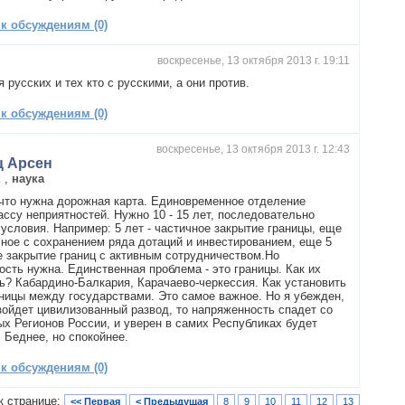
 к обсуждениям (0)
воскресенье, 13 октября 2013 г. 19:11
 русских и тех кто с русскими, а они против.
 к обсуждениям (0)
воскресенье, 13 октября 2013 г. 12:43
ц Арсен
к
,
наука
 что нужна дорожная карта. Единовременное отделение
ассу неприятностей. Нужно 10 - 15 лет, последовательно
 условия. Например: 5 лет - частичное закрытие границы, еще
олное с сохранением ряда дотаций и инвестированием, еще 5
е закрытие границ с активным сотрудничеством.Но
ость нужна. Единственная проблема - это границы. Как их
ь? Кабардино-Балкария, Карачаево-черкессия. Как установить
аницы между государствами. Это самое важное. Но я убежден,
зойдет цивилизованный развод, то напряженность спадет со
х Регионов России, и уверен в самих Республиках будет
 Беднее, но спокойнее.
 к обсуждениям (0)
к странице:
<< Первая
< Предыдущая
8
9
10
11
12
13