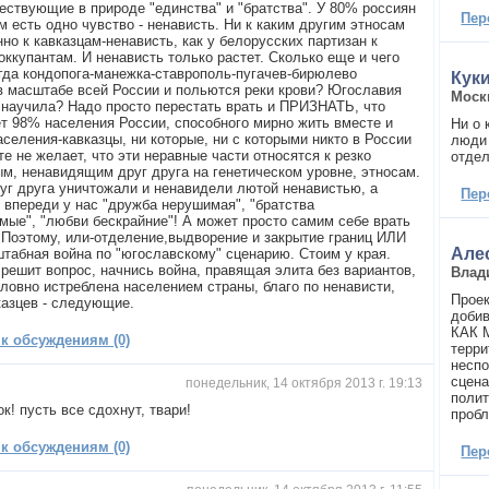
ествующие в природе "единства" и "братства". У 80% россиян
Пер
м есть одно чувство - ненависть. Ни к каким другим этносам
нно к кавказцам-ненависть, как у белорусских партизан к
оккупантам. И ненависть только растет. Сколько еще и чего
гда кондопога-манежка-ставрополь-пугачев-бирюлево
Кук
в масштабе всей России и польются реки крови? Югославия
Моск
 научила? Надо просто перестать врать и ПРИЗНАТЬ, что
т 98% населения России, способного мирно жить вместе и
Ни о 
аселения-кавказцы, ни которые, ни с которыми никто в России
люди 
е не желает, что эти неравные части относятся к резко
отдел
м, ненавидящим друг друга на генетическом уровне, этносам.
руг друга уничтожали и ненавидели лютой ненавистью, а
Пер
т впереди у нас "дружба нерушимая", "братства
мые", "любви бескрайние"! А может просто самим себе врать
Поэтому, или-отделение,выдворение и закрытие границ ИЛИ
Але
табная война по "югославскому" сценарию. Стоим у края.
 решит вопрос, начнись война, правящая элита без вариантов,
Влад
оловно истреблена населением страны, благо по ненависти,
Проек
казцев - следующие.
добив
КАК 
 к обсуждениям (0)
терри
неспо
сцена
понедельник, 14 октября 2013 г. 19:13
полит
к! пусть все сдохнут, твари!
пробл
 к обсуждениям (0)
Пер