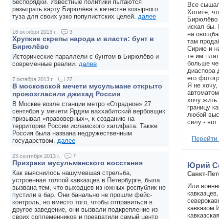
беспорядки. Известные политики пытаются
Все сышал
разыграть карту Бирюлёва в качестве козырного
Хотите, ч
туза для своих узко популистских целей.
далее
Бирюлёво 
искал бы.
16 октября 2013 г.
3
на овощбаз
Хрупкие скрепы народа и власти: бунт в
там продаё
Бирюлёво
Сирию и на
те им плат
Исторические параллели с бунтом в Бирюлёво и
больше чем
современные реалии.
далее
диаспора д
его фотог
7 октября 2013 г.
27
Я не хочу
В московской мечети мусульмане открыто
автоматом
провозгласили джихад России
хочу жить
В Москве возле станции метро «Отрадное» 27
границу ка
сентября у мечети Ярдям ваххабитский вербовщик
любой выс
призывал «правоверных», к созданию на
силу - вот
территории России исламского халифата. Также
Россия была названа недружественным
Перейти
государством.
далее
23 сентября 2013 г.
7
Призраки мусульманского восстания
Юрий С
Как выяснилось нашумевшая стрельба,
Санкт-Пет
устроенная толпой кавказцев в Петербурге, была
Или военн
вызвана тем, что выходцев из южных республик не
кавказцев
пустили в бар. Они банально не прошли фейс-
северокав
контроль, но вместо того, чтобы отправиться в
кавказом 
другое заведение, они вызвали подкрепление из
кавказска
своих соплеменников и превратили самый центр