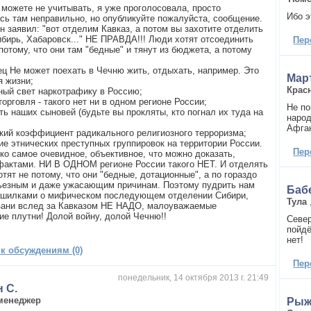
 можете не учитывать, я уже проголосовала, просто
Ибо э
сь там неправильно, но опубликуйте пожалуйста, сообщение.
н заявил: "вот отделим Кавказ, а потом вы захотите отделить
ибирь, Хабаровск..." НЕ ПРАВДА!!! Люди хотят отсоединить
Пер
потому, что они там "бедные" и тянут из бюджета, а потому
ец Не может поехать в Чечню жить, отдыхать, например. Это
Мар
я жизни;
Крас
еный свет наркотрафику в Россию;
торговля - такого нет ни в одном регионе России;
Не по
ть наших сыновей (будьте вы прокляты, кто погнал их туда на
народ
Афган
окий коэффициент радикального религиозного терроризма;
лие этнических преступных группировок на территории России.
Пер
ько самое очевидное, объективное, что можно доказать,
фактами. НИ В ОДНОМ регионе России такого НЕТ. И отделять
тят не потому, что они "бедные, дотационные", а по гораздо
ьезным и даже ужасающим причинам. Поэтому пудрить нам
Баб
ашилками о мифическом последующем отделении Сибири,
Тула
зани вслед за Кавказом НЕ НАДО, малоуважаемые
ие плутни! Долой войну, долой Чечню!!
Север
пойдё
нет!
 к обсуждениям (0)
Пер
понедельник, 14 октября 2013 г. 21:49
 С.
менеджер
Рыж