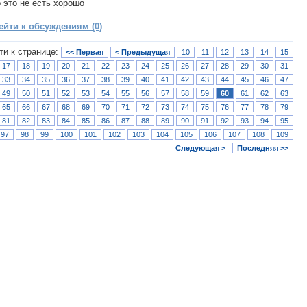
о это не есть хорошо
ейти к обсуждениям (0)
ти к странице:
<< Первая
< Предыдущая
10
11
12
13
14
15
17
18
19
20
21
22
23
24
25
26
27
28
29
30
31
33
34
35
36
37
38
39
40
41
42
43
44
45
46
47
49
50
51
52
53
54
55
56
57
58
59
60
61
62
63
65
66
67
68
69
70
71
72
73
74
75
76
77
78
79
81
82
83
84
85
86
87
88
89
90
91
92
93
94
95
97
98
99
100
101
102
103
104
105
106
107
108
109
Следующая >
Последняя >>