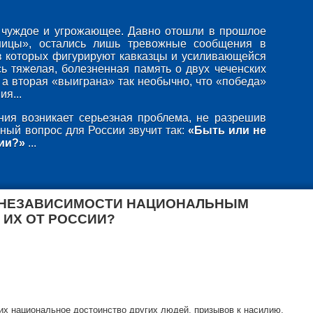
то чуждое и угрожающее. Давно отошли в прошлое
ницы», остались лишь тревожные сообщения в
в которых фигурируют кавказцы и усиливающейся
ь тяжелая, болезненная память о двух чеченских
 а вторая «выиграна» так необычно, что «победа»
я...
ия возникает серьезная проблема, не разрешив
ный вопрос для России звучит так:
«Быть или не
ии?»
...
 НЕЗАВИСИМОСТИ НАЦИОНАЛЬНЫМ
 ИХ ОТ РОССИИ?
х национальное достоинство других людей, призывов к насилию,