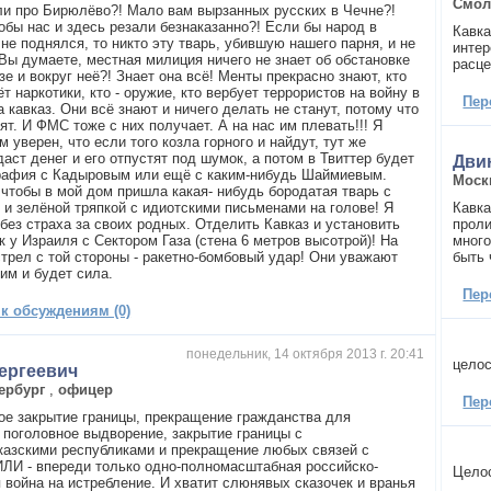
Смол
и про Бирюлёво?! Мало вам вырзанных русских в Чечне?!
тобы нас и здесь резали безнаказанно?! Если бы народ в
Кавка
не поднялся, то никто эту тварь, убившую нашего парня, и не
интер
 Вы думаете, местная милиция ничего не знает об обстановке
расце
е и вокруг неё?! Знает она всё! Менты прекрасно знают, кто
т наркотики, кто - оружие, кто вербует террористов на войну в
Пер
 кавказ. Они всё знают и ничего делать не станут, потому что
ят. И ФМС тоже с них получает. А на нас им плевать!!! Я
 уверен, что если того козла горного и найдут, тут же
аст денег и его отпустят под шумок, а потом в Твиттер будет
Дви
рафия с Кадыровым или ещё с каким-нибудь Шаймиевым.
Моск
, чтобы в мой дом пришла какая- нибудь бородатая тварь с
 и зелёной тряпкой с идиотскими письменами на голове! Я
Кавка
 без страха за своих родных. Отделить Кавказ и установить
проли
к у Израиля с Сектором Газа (стена 6 метров высотрой)! На
много
трел с той стороны - ракетно-бомбовый удар! Они уважают
быть 
 им и будет сила.
Пер
 к обсуждениям (0)
понедельник, 14 октября 2013 г. 20:41
целос
ергеевич
ербург
,
офицер
Пер
ое закрытие границы, прекращение гражданства для
, поголовное выдворение, закрытие границы с
казскими республиками и прекращение любых связей с
ИЛИ - впереди только одно-полномасштабная российско-
Цело
я война на истребление. И хватит слюнявых сказочек и вранья