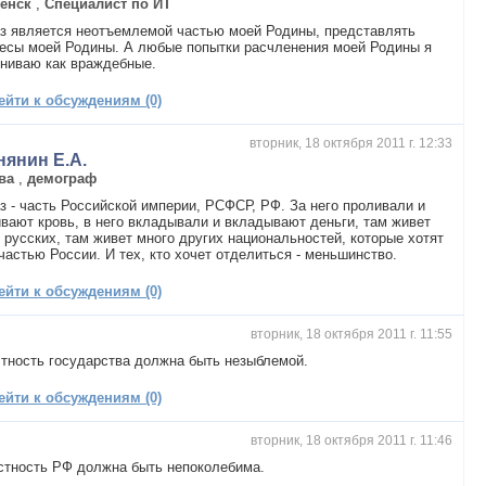
енск
,
Специалист по ИТ
з является неотъемлемой частью моей Родины, представлять
есы моей Родины. А любые попытки расчленения моей Родины я
ниваю как враждебные.
ейти к обсуждениям (0)
вторник, 18 октября 2011 г. 12:33
нянин Е.А.
ва
,
демограф
з - часть Российской империи, РСФСР, РФ. За него проливали и
вают кровь, в него вкладывали и вкладывают деньги, там живет
 русских, там живет много других национальностей, которые хотят
частью России. И тех, кто хочет отделиться - меньшинство.
ейти к обсуждениям (0)
вторник, 18 октября 2011 г. 11:55
тность государства должна быть незыблемой.
ейти к обсуждениям (0)
вторник, 18 октября 2011 г. 11:46
стность РФ должна быть непоколебима.