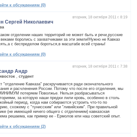
ейти к обсуждениям (0)
вторник, 18 октября 2011 г. 8:19
ин Сергей Николаевич
ва
каком отделении наших территорий не может быть и речи,русские
веками боролись с захватчиками за эти земли!Нужно не Кавказ
ять,а с беспределом бороться,в масштабе всей страны!
ейти к обсуждениям (0)
вторник, 18 октября 2011 г. 7:38
сандр Андр
ивосток
,
студент
т "отделение Кавказа" раскручивается ради окончательного
ания и расчленения России. Потому что после его отделения, мы
МИНИМУМ потеряем Поволжье. Нельзя разбрасываться
ториями, за которую наши предки лили кровь, особенно в столь
койный период, когда нам собираются устроить что-то по
рию, схожему с "тунисским" или "ливийским". При правильной
ике (не имеющей ничего общего с отделением) кавказская
ема решаема, как пример ее - Ермолов или наш советский опыт.
ейти к обсуждениям (2)