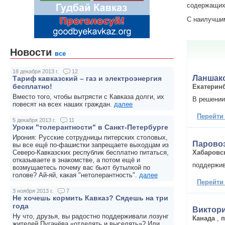
содержащих 
С наилучши
Новости
все
18 декабря 2013 г.
12
Ланшак
Тариф кавказский – газ и электроэнергия
бесплатно!
Екатерин
Вместо того, чтобы вытрясти с Кавказа долги, их
В решении
повесят на всех наших граждан.
далее
Перейти
5 декабря 2013 г.
11
Уроки "толерантности" в Санкт-Петербурге
Ирония: Русские сотрудницы питерских столовых,
Парово
вы все ещё по-фашистки запрещаете выходцам из
Хабаровс
Северо-Кавказских республик бесплатно питаться,
отказываете в знакомстве, а потом ещё и
поддержи
возмущаетесь почему вас бьют бутылкой по
голове? Ай-яй, какая "нетолерантность".
далее
Перейти
3 ноября 2013 г.
7
Не хочешь кормить Кавказ? Сядешь на три
года
Виктор
Ну что, друзья, вы радостно поддерживали лозунг
Канада
,
п
жителей Пугачёва «отделять и выселять»? Или