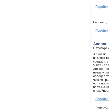
Перейти
Россия для
Перейти
Акопян
Пятигорс
я считаю,
вызовет м
создавать
5 лет - п
лет полно
независим
определят
четкие гр
если прои
всех Южны
спокойнее.
Перейти
Перейти 