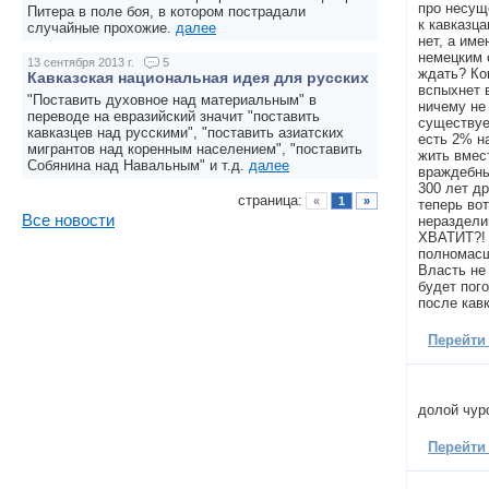
про несущ
Питера в поле боя, в котором пострадали
к кавказца
случайные прохожие.
далее
нет, а име
немецким 
13 сентября 2013 г.
5
ждать? Ко
Кавказская национальная идея для русских
вспыхнет 
"Поставить духовное над материальным" в
ничему не
переводе на евразийский значит "поставить
существуе
кавказцев над русскими", "поставить азиатских
есть 2% н
мигрантов над коренным населением", "поставить
жить вмест
Собянина над Навальным" и т.д.
далее
враждебны
300 лет д
страница:
«
1
»
теперь во
Все новости
нераздели
ХВАТИТ?! 
полномасш
Власть не
будет пог
после кав
Перейти
долой чуро
Перейти