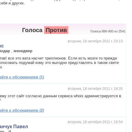
ебя и других.
Голоса
Против
Голоса 886-900 из 2541
вторник, 18 октября 2011 г. 23:13
кс
нодар
,
менеджер
тив! все это вата насчет триллионов. Если есть мозги то прежде
олосовать подумай кому это выгодно представлять в таком свете
з.
ейти к обсуждениям (1)
вторник, 18 октября 2011 г. 18:35
ему этот сайт согласно данным сервиса whois администрируется в
?
ейти к обсуждениям (2)
вторник, 18 октября 2011 г. 16:54
анчук Павел
ень
,
it