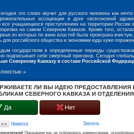
егодня это слово звучит для русского человека как неч
брожелательные ассоциации в духе «всесоюзной здрав
о все учащающихся преступлениях на территории России 
роризма на самом Северном Кавказе. Кроме того, осталас
ервая из которых по вине властей была проиграна вчистую,
 для российского общества и экономики куда хуже поражени
дым государством в определенные периоды существован
оно подписывает себе смертный приговор. Сегодня глобаль
ьше Северному Кавказу в составе Российской Федерац
олностью »
РЖИВАЕТЕ ЛИ ВЫ ИДЕЮ ПРЕДОСТАВЛЕНИЯ
БЛИКАМ СЕВЕРНОГО КАВКАЗА И ОТДЕЛЕНИЯ
Да
Нет
Твитнуть
Нравится
посетители!
Призываем вас не публиковать комментариев, оскорбляющи