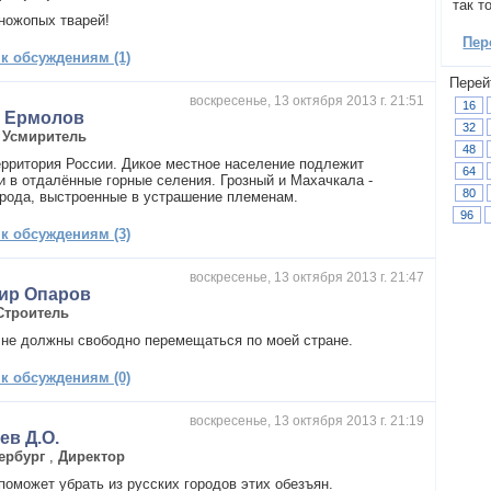
так т
ножопых тварей!
Пер
 к обсуждениям (1)
Перей
воскресенье, 13 октября 2013 г. 21:51
16
л Ермолов
32
,
Усмиритель
48
территория России. Дикое местное население подлежит
64
и в отдалённые горные селения. Грозный и Махачкала -
80
орода, выстроенные в устрашение племенам.
96
 к обсуждениям (3)
воскресенье, 13 октября 2013 г. 21:47
ир Опаров
Строитель
не должны свободно перемещаться по моей стране.
 к обсуждениям (0)
воскресенье, 13 октября 2013 г. 21:19
ев Д.О.
ербург
,
Директор
поможет убрать из русских городов этих обезъян.