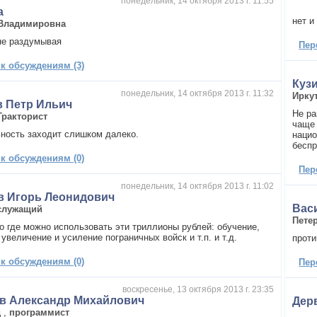
понедельник, 14 октября 2013 г. 11:55
а
нет и 
Владимировна
не раздумывая
Пер
 к обсуждениям (3)
Куз
понедельник, 14 октября 2013 г. 11:32
Ирку
в Петр Ильич
Не ра
Тракторист
чаще 
ность заходит слишком далеко.
нацио
беспр
 к обсуждениям (0)
Пер
понедельник, 14 октября 2013 г. 11:02
в Игорь Леонидович
Вас
служащий
Пете
го где можно использовать эти триллионы рублей: обучение,
увеличение и усиление пограничных войск и т.п. и т.д.
проти
 к обсуждениям (0)
Пер
воскресенье, 13 октября 2013 г. 23:35
в Александр Михайлович
Дер
д
,
программист