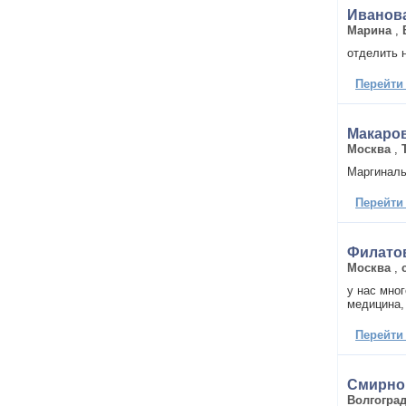
Иванов
Марина
,
отделить 
Перейти
Макаро
Москва
,
Маргиналь
Перейти
Филато
Москва
,
у нас мно
медицина, 
Перейти
Смирно
Волгогра