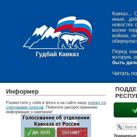
Кавказ… С
иные, до
новостях 
волне тер
войнах, п
обернулась
Перед каж
Гудбай Кавказ
которую, 
быть дал
Читать п
ПОДДЕ
Информер
РЕСПУ
Разместите у себя в блоге и на сайте нашу
кнопку со
счетчиками голосов
. Помогите распространению
информации о кампании!
Опубликовать в ЖЖ
Уважаемые 