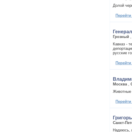
Долой чер
Перейти
Генера
Грозный
Кавказ - 
депортаци
русские г
Перейти
Владим
Москва
,
Животные 
Перейти
Григорь
Санкт-Пет
Надеюсь, 