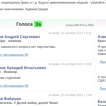
нецензурную брань и т.д. Будьте цивилизованными людьми - уважайте с
ми пожеланиями, Администрация.
Голоса
За
Голоса 856-870 из 9500
вторник, 15 октября 2013 г. 6:31
ов Андрей Сергеевич
Але
бург
,
инженер
Крас
 кавказского вопроса нет перспективы
Я про
чем г
Кавка
 к обсуждениям (0)
Пер
вторник, 15 октября 2013 г. 4:09
зов Аркадий Игнатьевич
к
,
Инженер
А поч
ваю отделение
США
 к обсуждениям (0)
Пер
вторник, 15 октября 2013 г. 1:49
ия Фабишек
Бел
исатель. // Долой войну, долой Ченю!
Тюм