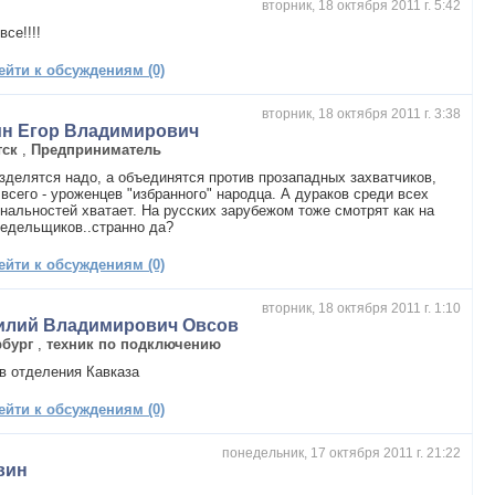
вторник, 18 октября 2011 г. 5:42
все!!!!
ейти к обсуждениям (0)
вторник, 18 октября 2011 г. 3:38
ин Егор Владимирович
тск
,
Предприниматель
зделятся надо, а объединятся против прозападных захватчиков,
всего - уроженцев "избранного" народца. А дураков среди всех
нальностей хватает. На русских зарубежом тоже смотрят как на
едельщиков..странно да?
ейти к обсуждениям (0)
вторник, 18 октября 2011 г. 1:10
илий Владимирович Овсов
рбург
,
техник по подключению
в отделения Кавказа
ейти к обсуждениям (0)
понедельник, 17 октября 2011 г. 21:22
вин