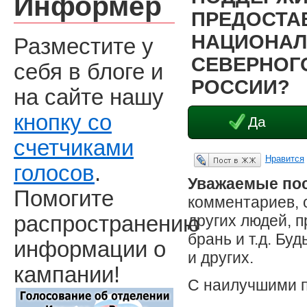
Информер
ПРЕДОСТА
НАЦИОНАЛ
Разместите у
СЕВЕРНОГО
себя в блоге и
РОССИИ?
на сайте нашу
кнопку со
Да
счетчиками
Нравится
Опубликовать в ЖЖ
голосов
.
Уважаемые пос
Помогите
комментариев, 
других людей, 
распространению
брань и т.д. Бу
информации о
и других.
кампании!
С наилучшими 