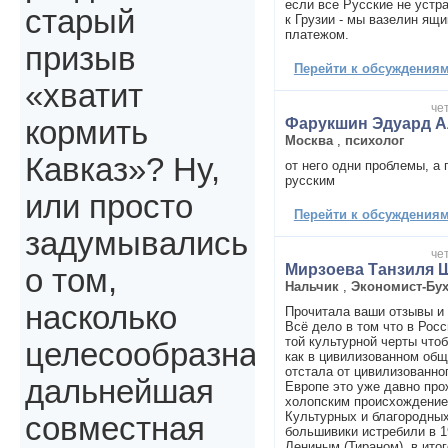
если все Русские не устр
старый
к Грузии - мы вазелин я
платежом.
призыв
Перейти к обсуждениям 
«хватит
чет
Фарукшин Эдуард А
кормить
Москва
,
психолог
Кавказ»? Ну,
от него одни проблемы, а 
русским
или просто
Перейти к обсуждениям 
задумывались
чет
Мирзоева Танзиля 
о том,
Нальчик
,
Экономист-Бух
насколько
Прочитала ваши отзывы и 
Всё дело в том что в Рос
той культурной черты что
целесообразна
как в цивилизованном общ
отстала от цивилизованног
дальнейшая
Европе это уже давно про
холопским происхождением
Культурных и благородны
совместная
большивики истребили в 1
Лениным (Тираном), в ито