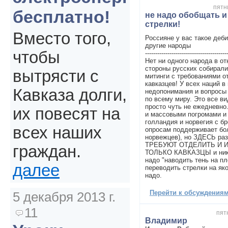
пятн
бесплатно!
не надо обобщать и
стрелки!
Вместо того,
Россияне у вас такое деб
другие народы
чтобы
----------------------------------------
Нет ни одного народа в от
стороны русских собирал
вытрясти с
митинги с требованиями о
кавказцев! У всех наций в
Кавказа долги,
недопонимания и вопросы 
по всему миру. Это все ви
просто чуть не ежедневно.
их повесят на
и массовыми погромами и 
голландия и норвегия с бр
всех наших
опросам поддерживает бо
норвежцев), но ЗДЕСЬ разг
ТРЕБУЮТ ОТДЕЛИТЬ И ИЗГ
граждан.
ТОЛЬКО КАВКАЗЦЫ и никто
надо "наводить тень на пл
далее
переводить стрелки на яко
надо.
Перейти к обсуждениям 
5 декабря 2013 г.
11
пят
Владимир