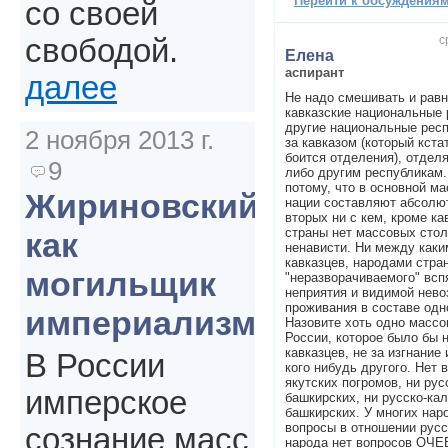
Перейти к обсуждениям 
со своей
с
свободой.
Елена
аспирант
далее
Не надо смешивать и равн
кавказские национальные
другие национальные респ
2 ноября 2013 г.
за кавказом (который кста
боится отделения), отдел
9
либо другим республикам.
потому, что в основной ма
Жириновский
нации составляют абсолют
вторых ни с кем, кроме ка
страны нет массовых стол
как
ненависти. Ни между каки
кавказцев, народами стра
могильщик
"неразворачиваемого" всп
неприятия и видимой нев
проживания в составе одн
империализма
Назовите хоть одно массо
России, которое было бы 
кавказцев, не за изгнание
В России
кого нибудь другого. Нет в
якутских погромов, ни рус
имперское
башкирских, ни русско-кал
башкирских. У многих нар
вопросы в отношении русск
сознание масс
народа нет вопросов О