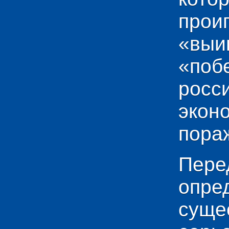
прои
«выи
«по
рос
эко
пораж
Пере
опр
сущ