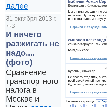
Бабичев Роман Сер
далее
Волгоград
,
Краснодере
Мы с ними соседи и не бол
не звали. Путин пускай к 
31 октября 2013 г.
и они там пусть и живут у 
3
Перейти к обсуждениям 
И ничего
с
смирнов александр
разжигать не
санкт-петербург
,
тех. сп
Каждому свое
надо....
Перейти к обсуждениям 
(фото)
с
Сравнение
Кубань
,
Инженер
Не просто отделить, а что
транспортного
всей своей жопой прочувс
будут на дрезине передви
налога в
Перейти к обсуждениям 
Москве и
Перейти к странице:
<< Пер
3
4
5
6
7
8
9