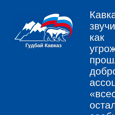
Кавк
звуч
как
Гудбай Кавказ
угро
пр
добр
ас
«вс
ост