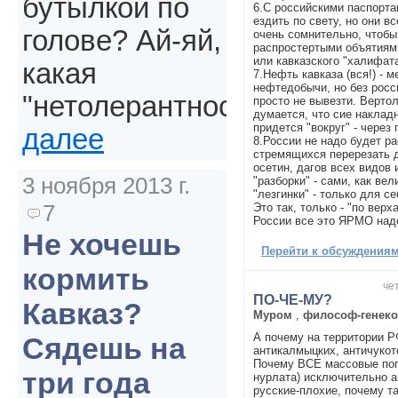
бутылкой по
6.С российскими паспорта
ездить по свету, но они в
голове? Ай-яй,
очень сомнительно, чтобы
распростертыми объятиями
или кавказского "халифата
какая
7.Нефть кавказа (вся!) - 
нефтедобычи, но без росс
"нетолерантность".
просто не вывезти. Верто
думается, что сие накладн
придется "вокруг" - через
далее
8.России не надо будет ра
стремящихся перерезать д
осетин, дагов всех видов 
3 ноября 2013 г.
"разборки" - сами, как ве
"лезгинки" - только для с
7
Это так, только - "по верх
России все это ЯРМО на
Не хочешь
Перейти к обсуждениям 
кормить
чет
ПО-ЧЕ-МУ?
Кавказ?
Муром
,
философ-генеко
А почему на территории Р
Сядешь на
антикалмыцких, античукот
Почему ВСЕ массовые пог
три года
нурлата) исключительно а
русские-плохие, почему т