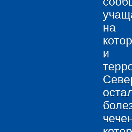
сооб
учащ
на 
кото
и у
тер
Севе
ос
боле
чече
кото