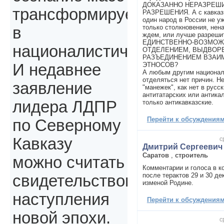
ДОКАЗАННО НЕРАЗРЕШ
трансформируется
РАЗРЕШЕНИЯ. А с кавказц
один народ в России не у
только столкновения, нен
в
ждем, или лучше разрешит
ЕДИНСТВЕННО-ВОЗМОЖ
националистическое.
ОТДЕЛЕНИЕМ, ВЫДВОР
РАЗЪЕДИНЕНИЕМ ВЗАИ
ЭТНОСОВ?
И недавнее
А любым другим национа
отделяться нет причин. Не
заявление
"манежек", как нет в русс
антитатарских или антика
лидера ЛДПР
только антикавказские.
Перейти к обсуждениям 
по Северному
Кавказу
с
Дмитрий Сергеевич
Саратов
,
строитель
можно считать
Комментарии и голоса в к
после терактов 29 и 30 де
свидетельством
изменой Родине.
наступления
Перейти к обсуждениям 
новой эпохи.
с