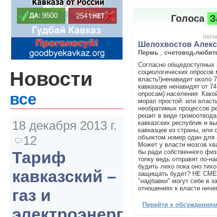
Голоса
З
пятн
Шелохвостов Алекс
Пермь
,
счетовод-любите
Согласно общедоступных 
Новости
социологических опросов м
власть!)ненавидит около 
кавказцев ненавидят от 7
опросам) населения. Какой
все
морал простой: или власт
необратимых процессов р
решит в виде громоотвода
18 декабря 2013 г.
кавказских республик и в
кавказцев из страны, или 
12
объектом номер один для 
Может у власти мозгов хва
бы ради собственного физ
Тариф
топку ведь отправят по-н
будить лихо пока оно тих
кавказский –
защищать будет? НЕ СМЕ
"надбавки" могут себе в з
отношениях к власти ниче
газ и
Перейти к обсуждениям 
электроэнергия