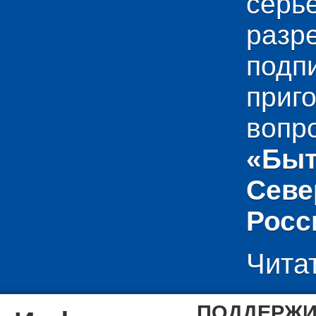
сер
раз
подп
приг
вопр
«Быт
Севе
Росс
Чита
ПОДДЕРЖИ