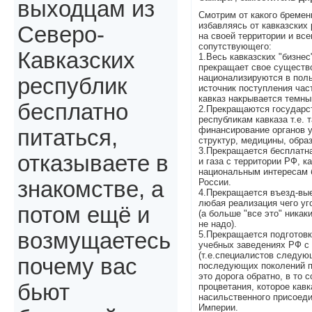
выходцам из
Смотрим от какого бремен
избавляясь от кавказских
Северо-
на своей территории и все
сопутствующего:
Кавказских
1.Весь кавказских "бизнес
прекращает свое существо
национализируются в поль
республик
источник поступления час
кавказ накрывается темны
бесплатно
2.Прекращаются государс
республикам кавказа т.е.
финансирование органов 
питаться,
структур, медицины, обра
3.Прекращается бесплатна
отказываете в
и газа с территории РФ, к
национальным интересам 
России.
знакомстве, а
4.Прекращается въезд-вые
любая реализация чего уг
потом ещё и
(а больше "все это" никак
не надо).
возмущаетесь
5.Прекращается подготовк
учебных заведениях РФ с
(т.е.специалистов следую
почему вас
последующих поколений пр
это дорога обратно, в то 
бьют
процветания, которое кав
насильственного присоеди
Империи.