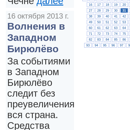
Чечне
далее
16
17
18
19
20
27
28
29
30
31
16 октября 2013 г.
38
39
40
41
42
49
50
51
52
53
Волнения в
60
61
62
63
64
71
72
73
74
75
Западном
82
83
84
85
86
Бирюлёво
93
94
95
96
97
За событиями
в Западном
Бирюлёво
следит без
преувеличения
вся страна.
Средства