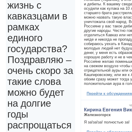
жизнь с
и дебилы. К вашему свед
осудили как кулака на 10 л
старшего брата расстрелял
кавказцами в
можно назвать такую влас
уничтожала свой народ. В
рамках
Россияне у вас такое деб
другие народы. Честно го
отделиться Кавказ или нет
единого
нигде и никогда не пропад
собираюсь уехать в Канад
государства?
молодых людей нет будущ
денег, у меня есть образо
Поздравляю –
хорошую работу и не в че
Россияне желаю поменьше
на свежем воздухе чтобы 
очень скоро за
отрицательной ауры или о
Кашпировскому, или же к 
такие слова
обоим сразу может тогда 
положительная аура в гол
можно будет
Перейти к обсуждениям 
на долгие
ч
Кирина Евгения Ви
годы
Железногорск
Я за!за!за! полностью за!
распрощаться