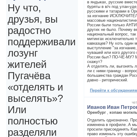
в яндыках, русские вместе
Ну что,
буряты в в/ч под улан-уде
русскими и татарами в Ор
за изгнание ИСКЛЮЧИТЕЛ
друзья, вы
массовые националистиче
России были только АНТ
радостно
других не было. Почему ве
национальный вопрос, так 
митингах исключительно т
поддерживали
кавказцев? Ну хоть один м
выступление "за изгнание,
лозунг
чувашей или кого другого 
России был? ПО-ЧЕ-МУ? М
жителей
скажут?
А отделять ли, выгонять л
ли с ними границу - вопро
Пугачёва
большинства граждан Росс
давно - риторический.
«отделять и
Перейти к обсуждениям 
выселять»?
чет
Или
Иванов Иван Петро
Оренбург
,
копаю могил
полностью
Отделить однозначно. Пр
изменена в профиле..А мы
просили присоединять Кав
разделяли
право изменьть эту ошибку