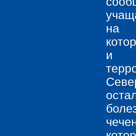
сооб
учащ
на 
кото
и у
тер
Севе
ос
боле
чече
кото