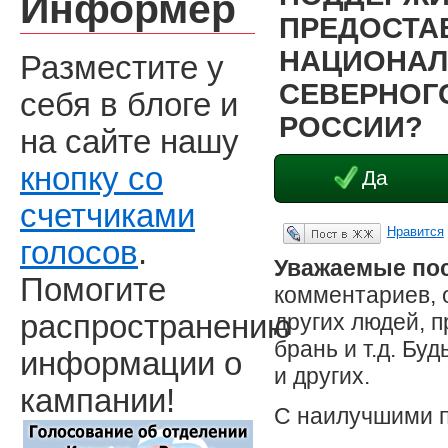
Информер
ПРЕДОСТА
НАЦИОНАЛ
Разместите у
СЕВЕРНОГО
себя в блоге и
РОССИИ?
на сайте нашу
кнопку со
Да
счетчиками
Нравится
Опубликовать в ЖЖ
голосов
.
Уважаемые пос
Помогите
комментариев, 
других людей, 
распространению
брань и т.д. Бу
информации о
и других.
кампании!
С наилучшими 