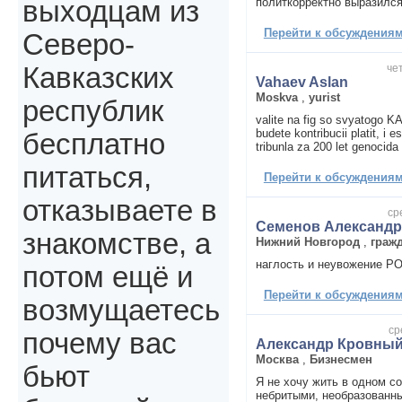
политкорректно выразился
выходцам из
Перейти к обсуждениям 
Северо-
чет
Кавказских
Vahaev Aslan
Moskva
,
yurist
республик
valite na fig so svyatogo K
budete kontribucii platit, i 
бесплатно
tribunla za 200 let genocida
питаться,
Перейти к обсуждениям 
отказываете в
ср
Семенов Александр
знакомстве, а
Нижний Новгород
,
граж
наглость и неувожение 
потом ещё и
Перейти к обсуждениям 
возмущаетесь
ср
почему вас
Александр Кровны
Москва
,
Бизнесмен
бьют
Я не хочу жить в одном с
небритыми, необразованн