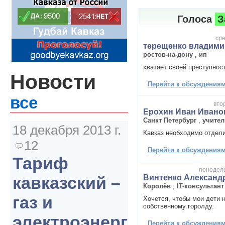
Голоса
З
сре
терещенко владими
ростов-на-дону
,
ип
хватает своей преступнос
Новости
Перейти к обсуждениям 
все
вто
Ерохин Иван Ивано
Санкт Петербург
,
учител
18 декабря 2013 г.
Кавказ необходимо отдели
12
Перейти к обсуждениям 
Тариф
понедель
Винтенко Александ
кавказский –
Королёв
,
IT-консультант
газ и
Хочется, чтобы мои дети 
собственному горолду.
электроэнергия
Перейти к обсуждениям 