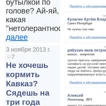
бутылкой по
Перейти к обсуждениям 
голове? Ай-яй,
ср
какая
Кулагин Артём Вла
Санкт-Петербург
"нетолерантность".
Не нужны они нам.
далее
Перейти к обсуждениям 
с
3 ноября 2013 г.
рябухин яков петро
минск
,
энергетик
7
срочно пресечь намерения
Не хочешь
халифата на русской земл
наших детей. потомки нико
люди не бойтесь пробусу
кормить
коррумпированную власть.
Кавказ?
Перейти к обсуждениям 
Сядешь на
с
Алексей
три года
Ленинград
,
ВУЗ
нечего тут комментироват