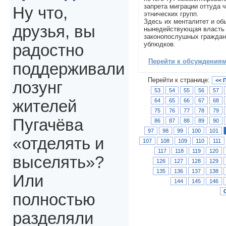
запрета миграции оттуда 
Ну что,
этнических групп.
Здесь их менталитет и об
друзья, вы
нынедействующая власть
законопослушных граждан
ублюдков.
радостно
Перейти к обсуждениям 
поддерживали
Перейти к странице:
<< 
лозунг
53
54
55
56
57
64
65
66
67
68
жителей
75
76
77
78
79
Пугачёва
86
87
88
89
90
97
98
99
100
101
«отделять и
107
108
109
110
111
117
118
119
120
выселять»?
126
127
128
129
135
136
137
138
Или
144
145
146
полностью
разделяли