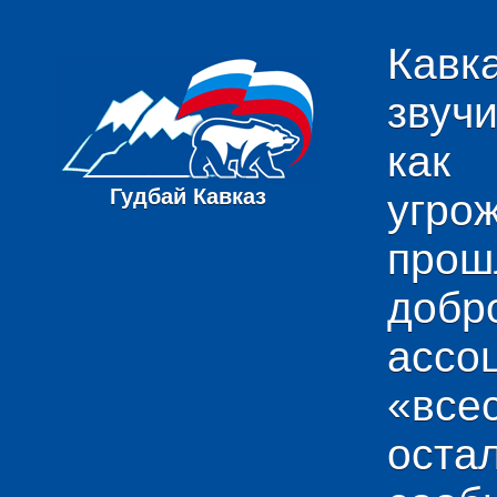
Кавк
звуч
как
Гудбай Кавказ
угро
пр
добр
ас
«вс
ост