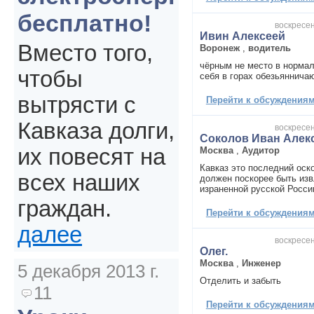
бесплатно!
воскресен
Ивин Алексеей
Вместо того,
Воронеж
,
водитель
чёрным не место в норма
чтобы
себя в горах обезьянничаю
вытрясти с
Перейти к обсуждениям 
Кавказа долги,
воскресен
Соколов Иван Алек
их повесят на
Москва
,
Аудитор
Кавказ это последний оск
всех наших
должен поскорее быть изв
израненной русской Росси
граждан.
Перейти к обсуждениям 
далее
воскресен
Олег.
Москва
,
Инженер
5 декабря 2013 г.
Отделить и забыть
11
Перейти к обсуждениям 