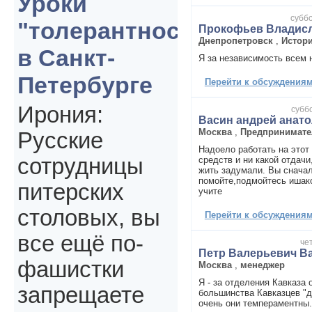
Уроки
суббо
"толерантности"
Прокофьев Владисл
Днепропетровск
,
Истор
в Санкт-
Я за независимость всем 
Петербурге
Перейти к обсуждениям 
Ирония:
суббо
Васин андрей анат
Москва
,
Предпринимате
Русские
Надоело работать на этот 
сотрудницы
средств и ни какой отдачи
жить задумали. Вы снача
помойте,подмойтесь ишак
питерских
учите
столовых, вы
Перейти к обсуждениям 
все ещё по-
чет
Петр Валерьевич В
фашистки
Москва
,
менеджер
Я - за отделения Кавказа 
запрещаете
большинства Кавказцев "д
очень они темпераментны.