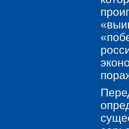
прои
«выи
«по
рос
эко
пораж
Пере
опр
сущ