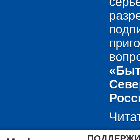
сер
раз
подп
приг
вопр
«Быт
Севе
Росс
Чита
ПОДДЕРЖИ