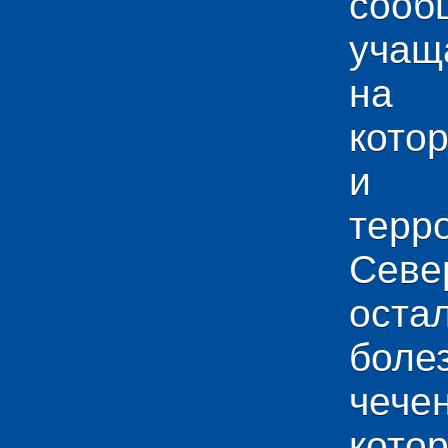
сооб
учащ
на 
кото
и у
тер
Севе
ос
боле
чече
кото