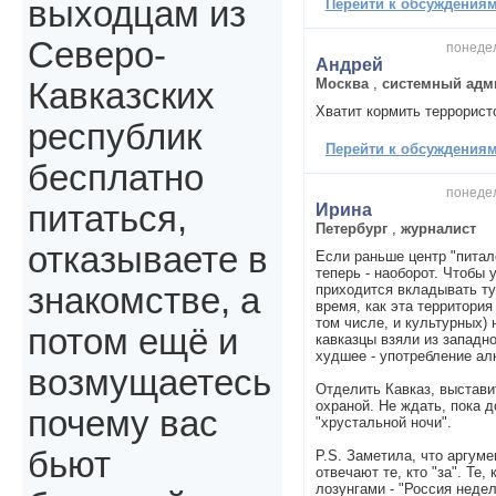
выходцам из
Перейти к обсуждениям 
Северо-
понедел
Андрей
Москва
,
системный адм
Кавказских
Хватит кормить террорист
республик
Перейти к обсуждениям 
бесплатно
понедел
питаться,
Ирина
Петербург
,
журналист
отказываете в
Если раньше центр "питалс
теперь - наоборот. Чтобы 
приходится вкладывать ту
знакомстве, а
время, как эта территория
том числе, и культурных) 
потом ещё и
кавказцы взяли из западн
худшее - употребление ал
возмущаетесь
Отделить Кавказ, выстави
охраной. Не ждать, пока 
почему вас
"хрустальной ночи".
бьют
P.S. Заметила, что аргуме
отвечают те, кто "за". Те, 
лозунгами - "Россия недел