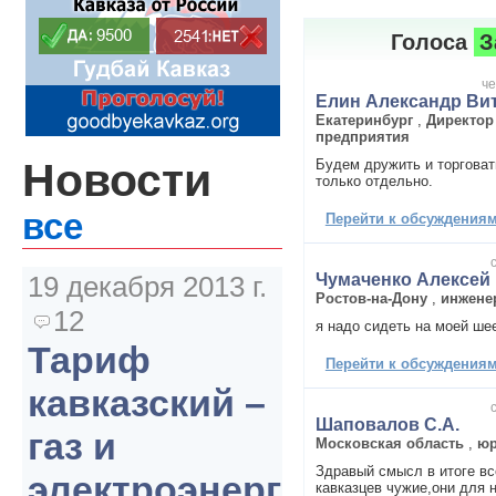
Голоса
З
че
Елин Александр Ви
Екатеринбург
,
Директор
предприятия
Новости
Будем дружить и торговат
только отдельно.
все
Перейти к обсуждениям 
Чумаченко Алексей
19 декабря 2013 г.
Ростов-на-Дону
,
инжене
12
я надо сидеть на моей ше
Тариф
Перейти к обсуждениям 
кавказский –
Шаповалов С.А.
газ и
Московская область
,
юр
Здравый смысл в итоге вс
электроэнергия
кавказцев чужие,они для 