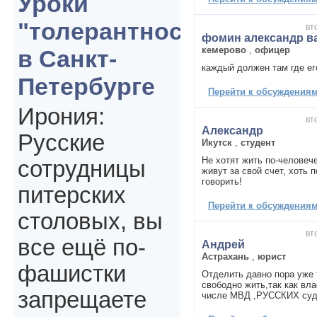
Уроки
"толерантности"
вт
фомин александр в
кемерово
,
офицер
в Санкт-
каждый должен там где ег
Петербурге
Перейти к обсуждениям 
Ирония:
вт
Александр
Русские
Икутск
,
студент
Не хотят жить по-человеч
сотрудницы
живут за свой счет, хоть 
говорить!
питерских
Перейти к обсуждениям 
столовых, вы
вт
все ещё по-
Андрей
Астрахань
,
юрист
фашистки
Отделить давно пора уже 
свободно жить,так как вл
запрещаете
числе МВД ,РУССКИХ судя