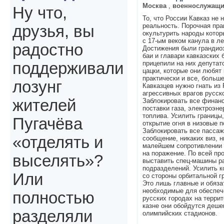
Москва
,
военнослужащ
Ну что,
То, что России Кавказ не 
реальность. Порочная пра
друзья, вы
окультурить народы котор
с 17-ым веком канула в л
радостно
Достижения были грандиоз
баи и главари кавказских
прицепили на них депутатс
поддерживали
цацки, которые они любят 
практически и все, больш
лозунг
Кавказцев нужно гнать из
агрессивных врагов русск
жителей
Заблокировать все финанс
поставки газа, электроэне
топлива. Усилить границы,
Пугачёва
открытие огня в низовые 
Заблокировать все пассаж
«отделять и
сообщение, никаких виз, 
малейшем сопротивлении и
на поражение. По всей пр
выселять»?
выставить спец-машины р
подразделений. Усилить к
Или
со стороны орбитальной г
Это лишь главные и обяз
необходимые для обеспеч
полностью
русских городах на терри
казне они обойдутся деше
разделяли
олимпийских стадионов.