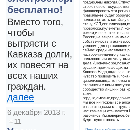
поздно,чем никогда.Отпуст
бесплатно!
строют свою государствен
финансировать эти регион
правильнее будет оборудо
Вместо того,
положено,-хоть китайскую
стену,КСП,сигнализация,
проволока,пулемёты.И,ко
чтобы
режим,и всех этих товари
России,не взирая на име
вытрясти с
собственность и активы,с
условия для проживания и
сейчас среди населения 
Кавказа долги,
настроения-ничего у кавка
пользоваться их услугами
их повесят на
дела.И,конечно же,позабо
русских,проживающих на 
Кавказа.Надо,надо всю эт
всех наших
чувство приводить и,пока 
цивилизовано,а то потом 
граждан.
сталински с ними поступа
сообщество лишний раз кр
такие
далее
гордые,смелые,предприим
мы все ничтожны,все алк
развратны,сами мы трусли
6 декабря 2013 г.
нас кавказцы отзываются.
разойтись.Им,наверное,бе
11
будет существовать.
Перейти к обсуждениям 