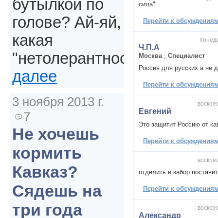
бутылкой по
сила".
голове? Ай-яй,
Перейти к обсуждениям 
какая
понеде
Ч.П.А
"нетолерантность".
Москва
,
Специалист
Россия для русских а не 
далее
Перейти к обсуждениям 
3 ноября 2013 г.
воскрес
Евгений
7
Это защитит Россию от ка
Не хочешь
Перейти к обсуждениям 
кормить
воскрес
Кавказ?
отделить и забор постави
Сядешь на
Перейти к обсуждениям 
три года
воскрес
Александр