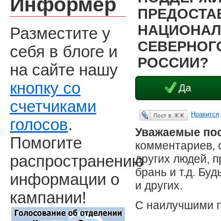
Информер
ПРЕДОСТА
НАЦИОНАЛ
Разместите у
СЕВЕРНОГО
себя в блоге и
РОССИИ?
на сайте нашу
кнопку со
Да
счетчиками
Нравится
Опубликовать в ЖЖ
голосов
.
Уважаемые пос
Помогите
комментариев, 
других людей, 
распространению
брань и т.д. Бу
информации о
и других.
кампании!
С наилучшими 