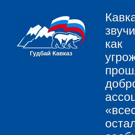
Кавк
звуч
как
Гудбай Кавказ
угро
пр
добр
ас
«вс
ост