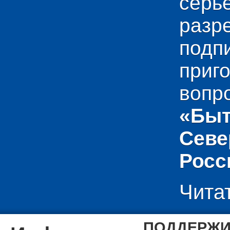
сер
раз
подп
приг
вопр
«Быт
Севе
Росс
Чита
ПОДДЕРЖИ