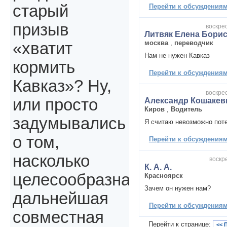
старый
Перейти к обсуждениям 
призыв
воскрес
Литвяк Елена Бори
москва
,
переводчик
«хватит
Нам не нужен Кавказ
кормить
Перейти к обсуждениям 
Кавказ»? Ну,
воскрес
или просто
Александр Кошакев
Киров
,
Водитель
задумывались
Я считаю невозможно поте
о том,
Перейти к обсуждениям 
насколько
воскре
К. А. А.
целесообразна
Красноярск
Зачем он нужен нам?
дальнейшая
Перейти к обсуждениям 
совместная
Перейти к странице:
<< 