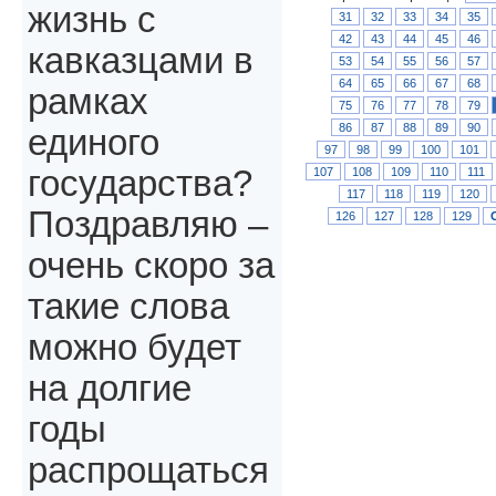
жизнь с
31
32
33
34
35
42
43
44
45
46
кавказцами в
53
54
55
56
57
64
65
66
67
68
рамках
75
76
77
78
79
86
87
88
89
90
единого
97
98
99
100
101
государства?
107
108
109
110
111
117
118
119
120
Поздравляю –
126
127
128
129
очень скоро за
такие слова
можно будет
на долгие
годы
распрощаться