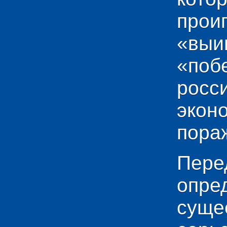
прои
«выи
«по
рос
эко
пораж
Пере
опр
сущ