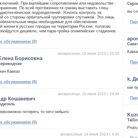
сключений. При малейшем сопротивлении или недовольстве -
Серг
поражение. По всей протяженности границ выставить спец-
вы со
диотехнических подразделений. Усилить контроль за
ей со стороны орбитальной группировки спутников. Это лишь
 обязательные меры необходимые для обеспечения
Пер
й жизни в русских городах на территории России, полагаю
 обойдутся дешевле, чем пара-тройка олимпийских стадионов.
аро
 к обсуждениям (0)
Санк
Кавка
воскресенье, 16 июня 2013 г. 15:55
Елена Борисовна
Пер
переводчик
жен Кавказ
k. Д
 к обсуждениям (0)
как б
воскресенье, 16 июня 2013 г. 14:49
Пер
ндр Кошакевич
одитель
невозможно потерять то чего небыло
Kuzn
Talli
 к обсуждениям (0)
Protiv
воскресенье, 16 июня 2013 г. 4:30