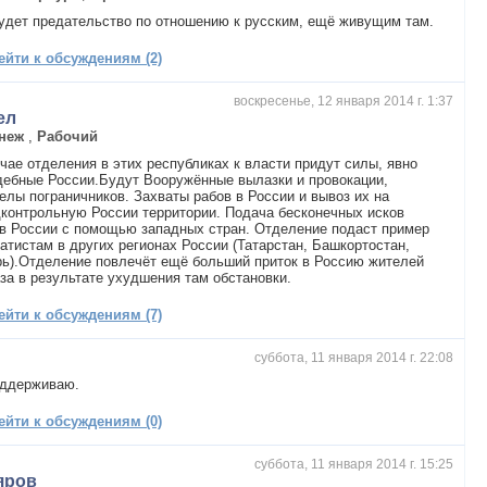
удет предательство по отношению к русским, ещё живущим там.
ейти к обсуждениям (2)
воскресенье, 12 января 2014 г. 1:37
ел
неж
,
Рабочий
чае отделения в этих республиках к власти придут силы, явно
ебные России.Будут Вооружённые вылазки и провокации,
елы пограничников. Захваты рабов в России и вывоз их на
контрольную России территории. Подача бесконечных исков
в России с помощью западных стран. Отделение подаст пример
атистам в других регионах России (Татарстан, Башкортостан,
ь).Отделение повлечёт ещё больший приток в Россию жителей
за в результате ухудшения там обстановки.
ейти к обсуждениям (7)
суббота, 11 января 2014 г. 22:08
оддерживаю.
ейти к обсуждениям (0)
суббота, 11 января 2014 г. 15:25
яров