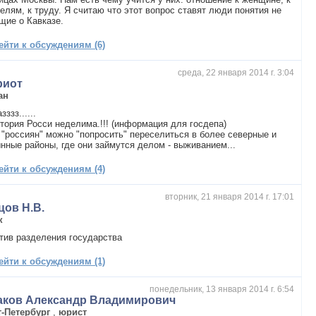
елям, к труду. Я считаю что этот вопрос ставят люди понятия не
щие о Кавказе.
ейти к обсуждениям (6)
среда, 22 января 2014 г. 3:04
риот
ан
ззз......
тория Росси неделима.!!! (информация для госдепа)
 "россиян" можно "попросить" переселиться в более северные и
нные районы, где они займутся делом - выживанием...
ейти к обсуждениям (4)
вторник, 21 января 2014 г. 17:01
цов Н.В.
к
тив разделения государства
ейти к обсуждениям (1)
понедельник, 13 января 2014 г. 6:54
аков Александр Владимирович
т-Петербург
,
юрист