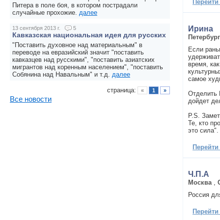
Перейти
Питера в поле боя, в котором пострадали
случайные прохожие.
далее
Ирина
13 сентября 2013 г.
5
Кавказская национальная идея для русских
Петербур
"Поставить духовное над материальным" в
Если раньш
переводе на евразийский значит "поставить
удерживат
кавказцев над русскими", "поставить азиатских
время, как
мигрантов над коренным населением", "поставить
культурных
Собянина над Навальным" и т.д.
далее
самое худ
страница:
«
1
»
Отделить 
Все новости
дойдет де
P.S. Замет
Те, кто пр
это сила".
Перейти
Ч.П.А
Москва
,
Россия дл
Перейти