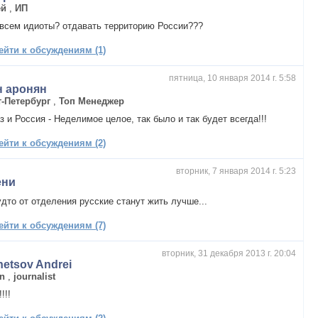
ей
,
ИП
всем идиоты? отдавать территорию России???
ейти к обсуждениям (1)
пятница, 10 января 2014 г. 5:58
н аронян
т-Петербург
,
Топ Менеджер
з и Россия - Неделимое целое, так было и так будет всегда!!!
ейти к обсуждениям (2)
вторник, 7 января 2014 г. 5:23
ени
удто от отделения русские станут жить лучше...
ейти к обсуждениям (7)
вторник, 31 декабря 2013 г. 20:04
etsov Andrei
nn
,
journalist
!!!!