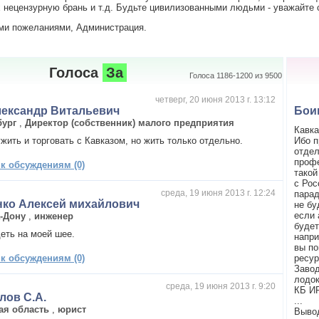
нецензурную брань и т.д. Будьте цивилизованными людьми - уважайте с
ми пожеланиями, Администрация.
Голоса
За
Голоса 1186-1200 из 9500
четверг, 20 июня 2013 г. 13:12
лександр Витальевич
Бои
бург
,
Директор (собственник) малого предприятия
Кавка
жить и торговать с Кавказом, но жить только отдельно.
Ибо п
отдел
профе
 к обсуждениям (0)
такой
с Рос
среда, 19 июня 2013 г. 12:24
парад
нко Алексей михайлович
не бу
если 
а-Дону
,
инженер
будет
деть на моей шее.
напри
вы по
 к обсуждениям (0)
ресур
Завод
лодок
среда, 19 июня 2013 г. 9:20
КБ ИР
лов С.А.
...
ая область
,
юрист
Вывод