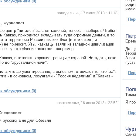
 к обсуждениям (0)
родит
имею
понедельник, 17 июня 2013 г. 11:18
Пер
г
,
журналист
е центр "питался" за счет колоний, теперь - наоборот. Чтобы
ь Кавказ, приходится вкладывать туда огромные деньги, в то
Пат
 эта территория России никаких благ (в том числе, и
Ерев
) не приносит. Увы, кавказцы взяли из западной цивилизации
шее - употребление алкоголя, например.
Да щаз
Терри
Кавказ, выставить хорошие границы с охраной. Не ждать, пока
А вот
ло до "хрустальной ночи".
пусты
ила, что аргументированно, в основном, отвечают те, кто "за".
Пер
отив - в основном, лозунгами - "Россия неделима" и "Кавказ -
Поп
 к обсуждениям (0)
Томс
Я про
воскресенье, 16 июня 2013 г. 22:52
Пер
Специалист
я русских а не для Обезьян
Чур
 к обсуждениям (0)
Санк