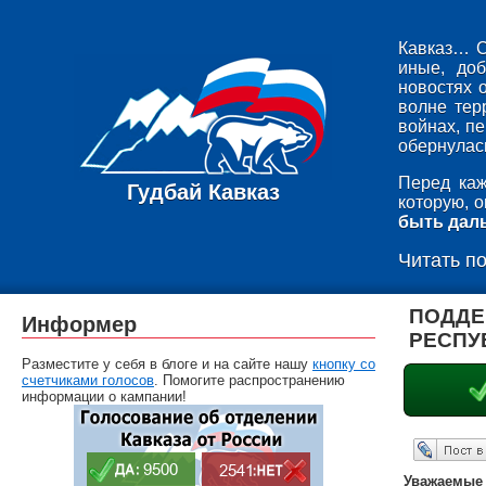
Кавказ… С
иные, до
новостях 
волне тер
войнах, п
обернулась
Перед каж
Гудбай Кавказ
которую, 
быть дал
Читать п
ПОДДЕ
Информер
РЕСПУ
Разместите у себя в блоге и на сайте нашу
кнопку со
счетчиками голосов
. Помогите распространению
информации о кампании!
Опубликовать в ЖЖ
Уважаемые 