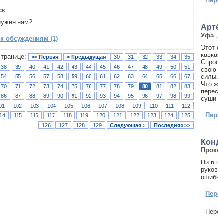
Пер
ск
нужен нам?
Арт
Уфа
 к обсуждениям (1)
Этот 
кавка
странице:
<< Первая
< Предыдущая
30
31
32
33
34
35
Спрос
38
39
40
41
42
43
44
45
46
47
48
49
50
51
свою 
силы.
54
55
56
57
58
59
60
61
62
63
64
65
66
67
Что ж
70
71
72
73
74
75
76
77
78
79
80
81
82
83
перес
86
87
88
89
90
91
92
93
94
95
96
97
98
99
суши 
01
102
103
104
105
106
107
108
109
110
111
112
Пер
14
115
116
117
118
119
120
121
122
123
124
125
126
127
128
129
Следующая >
Последняя >>
Кон
Прок
Ни в 
руков
ошиб
Пер
Пер