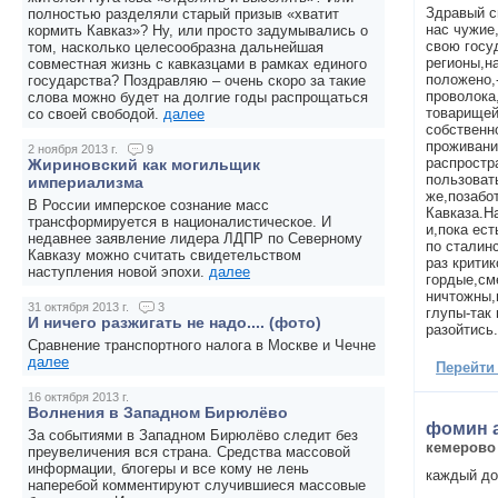
Здравый с
полностью разделяли старый призыв «хватит
нас чужие
кормить Кавказ»? Ну, или просто задумывались о
свою госу
том, насколько целесообразна дальнейшая
регионы,н
совместная жизнь с кавказцами в рамках единого
положено,
государства? Поздравляю – очень скоро за такие
проволока
слова можно будет на долгие годы распрощаться
товарищей
со своей свободой.
далее
собственн
проживани
2 ноября 2013 г.
9
распростр
Жириновский как могильщик
пользоват
империализма
же,позабо
В России имперское сознание масс
Кавказа.Н
трансформируется в националистическое. И
и,пока ес
недавнее заявление лидера ЛДПР по Северному
по сталин
Кавказу можно считать свидетельством
раз крити
наступления новой эпохи.
далее
гордые,см
ничтожны,
31 октября 2013 г.
3
глупы-так
И ничего разжигать не надо.... (фото)
разойтись
Сравнение транспортного налога в Москве и Чечне
далее
Перейти
16 октября 2013 г.
Волнения в Западном Бирюлёво
фомин 
За событиями в Западном Бирюлёво следит без
кемерово
преувеличения вся страна. Средства массовой
информации, блогеры и все кому не лень
каждый до
наперебой комментируют случившиеся массовые