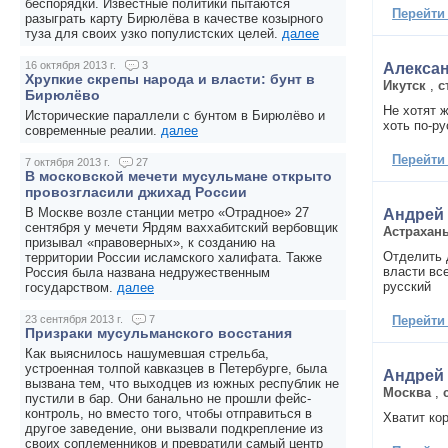
беспорядки. Известные политики пытаются
Перейти
разыграть карту Бирюлёва в качестве козырного
туза для своих узко популистских целей.
далее
16 октября 2013 г.
3
Алекса
Хрупкие скрепы народа и власти: бунт в
Икутск
,
с
Бирюлёво
Не хотят ж
Исторические параллели с бунтом в Бирюлёво и
хоть по-ру
современные реалии.
далее
Перейти
7 октября 2013 г.
27
В московской мечети мусульмане открыто
провозгласили джихад России
В Москве возле станции метро «Отрадное» 27
Андрей
сентября у мечети Ярдям ваххабитский вербовщик
Астрахан
призывал «правоверных», к созданию на
Отделить 
территории России исламского халифата. Также
власти вс
Россия была названа недружественным
русский
государством.
далее
Перейти
23 сентября 2013 г.
7
Призраки мусульманского восстания
Как выяснилось нашумевшая стрельба,
устроенная толпой кавказцев в Петербурге, была
Андрей
вызвана тем, что выходцев из южных республик не
Москва
,
пустили в бар. Они банально не прошли фейс-
контроль, но вместо того, чтобы отправиться в
Хватит ко
другое заведение, они вызвали подкрепление из
своих соплеменников и превратили самый центр