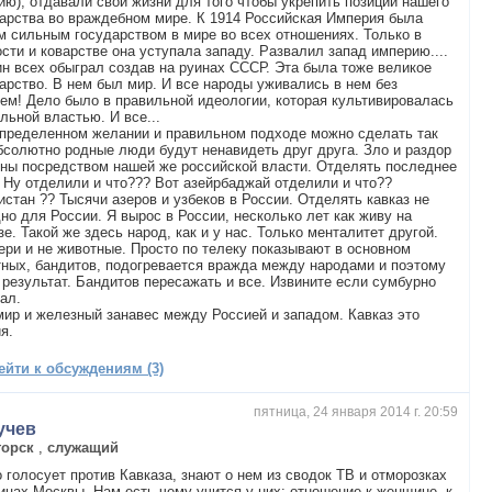
ию), отдавали свои жизни для того чтобы укрепить позиции нашего
арства во враждебном мире. К 1914 Российская Империя была
 сильным государством в мире во всех отношениях. Только в
сти и коварстве она уступала западу. Развалил запад империю....
н всех обыграл создав на руинах СССР. Эта была тоже великое
арство. В нем был мир. И все народы уживались в нем без
ем! Дело было в правильной идеологии, которая культивировалась
льной властью. И все...
пределенном желании и правильном подходе можно сделать так
бсолютно родные люди будут ненавидеть друг друга. Зло и раздор
ны посредством нашей же российской власти. Отделять последнее
 Ну отделили и что??? Вот азейрбаджай отделили и что??
истан ?? Тысячи азеров и узбеков в России. Отделять кавказ не
но для России. Я вырос в России, несколько лет как живу на
зе. Такой же здесь народ, как и у нас. Только менталитет другой.
ери и не животные. Просто по телеку показывают в основном
ных, бандитов, подогревается вражда между народами и поэтому
 результат. Бандитов пересажать и все. Извините если сумбурно
ал.
мир и железный занавес между Россией и западом. Кавказ это
я.
ейти к обсуждениям (3)
пятница, 24 января 2014 г. 20:59
учев
горск
,
служащий
о голосует против Кавказа, знают о нем из сводок ТВ и отморозках
ицах Москвы. Нам есть чему учится у них: отношение к женщине, к