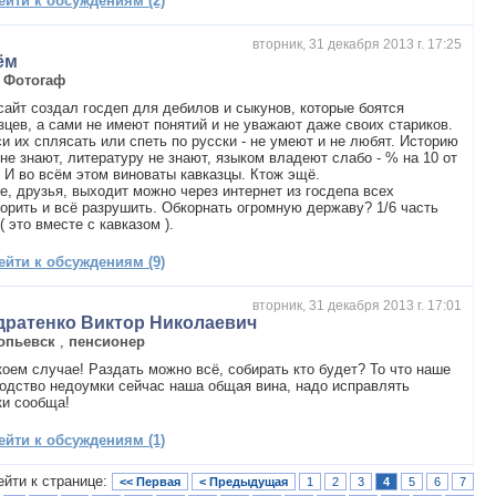
ейти к обсуждениям (2)
вторник, 31 декабря 2013 г. 17:25
ём
,
Фотогаф
сайт создал госдеп для дебилов и сыкунов, которые боятся
зцев, а сами не имеют понятий и не уважают даже своих стариков.
и их сплясать или спеть по русски - не умеют и не любят. Историю
не знают, литературу не знают, языком владеют слабо - % на 10 от
 И во всём этом виноваты кавказцы. Ктож эщё.
е, друзья, выходит можно через интернет из госдепа всех
орить и всё разрушить. Обкорнать огромную державу? 1/6 часть
( это вместе с кавказом ).
ейти к обсуждениям (9)
вторник, 31 декабря 2013 г. 17:01
дратенко Виктор Николаевич
опьевск
,
пенсионер
коем случае! Раздать можно всё, собирать кто будет? То что наше
одство недоумки сейчас наша общая вина, надо исправлять
ки сообща!
ейти к обсуждениям (1)
ейти к странице:
<< Первая
< Предыдущая
1
2
3
4
5
6
7