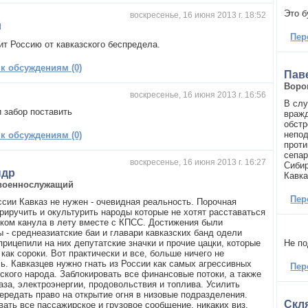
Это б
воскресенье, 16 июня 2013 г. 18:52
й
Пер
ит Россию от кавказского беспредела.
 к обсуждениям (0)
Пав
Воро
воскресенье, 16 июня 2013 г. 16:56
В слу
и забор поставить
вражд
обстр
непод
 к обсуждениям (0)
проти
сепар
воскресенье, 16 июня 2013 г. 16:27
Сибир
ндр
Кавка
военнослужащий
Пер
оссии Кавказ не нужен - очевидная реальность. Порочная
приручить и окультурить народы которые не хотят расставаться
еком канула в лету вместе с КПСС. Достижения были
ы - среднеазиатские баи и главари кавказских банд одели
прицепили на них депутатские значки и прочие цацки, которые
Не п
как сороки. Вот практически и все, больше ничего не
ь. Кавказцев нужно гнать из России как самых агрессивных
Пер
сского народа. Заблокировать все финансовые потоки, а также
аза, электроэнергии, продовольствия и топлива. Усилить
передать право на открытие огня в низовые подразделения.
Скл
вать все пассажирское и грузовое сообщение, никаких виз,