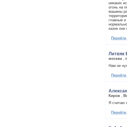
никаких и
огонь на 
машины ра
территори
главные и
нормально
казне они
Перейти
Литвяк 
москва
,
Нам не ну
Перейти
Алекса
Киров
,
В
Я считаю 
Перейти