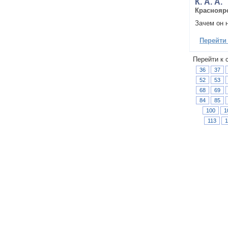
К. А. А.
Краснояр
Зачем он 
Перейти
Перейти к 
36
37
52
53
68
69
84
85
100
1
113
1