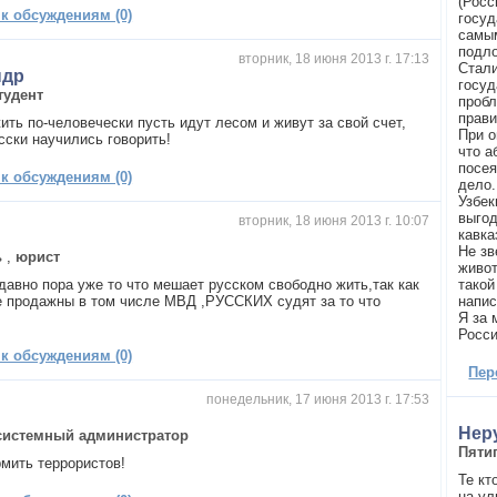
(Росс
 к обсуждениям (0)
госуд
самым
подло
вторник, 18 июня 2013 г. 17:13
Стали
ндр
госуд
тудент
пробл
прави
ить по-человечески пусть идут лесом и живут за свой счет,
При о
сски научились говорить!
что а
посея
 к обсуждениям (0)
дело.
Узбек
выгод
вторник, 18 июня 2013 г. 10:07
кавка
Не зв
ь
,
юрист
живот
давно пора уже то что мешает русском свободно жить,так как
такой
е продажны в том числе МВД ,РУССКИХ судят за то что
напис
Я за 
Росси
 к обсуждениям (0)
Пер
понедельник, 17 июня 2013 г. 17:53
Нер
системный администратор
Пяти
рмить террористов!
Те кт
на ул