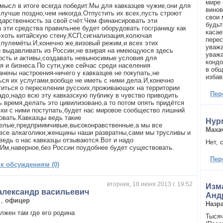
мире 
мысл в итоге всегда победит.Мы для кавказцев чужие,они для
винов
,лучше поздно,чем никогда.Отпустить их всех,пусть строют
свои 
дарственность за свой счёт.Чем финансировать эти
будьт
а эти средства правильнее будет оборудовать госграницу как
касае
-хоть китайскую стену,КСП,сигнализация,колючая
перес
,пулемёты.И,конечно же,визовый режим,и всех этих
уважа
 выдавливать из России,не взирая на имеющуюся здесь
уважа
ость и активы,создавать невыносимые условия для
кондо
я и бизнеса.По сути,уже сейчас среди населения
в общ
анены настроения-ничего у кавказцев не покупать,не
избав
ься их услугами,вообще не иметь с ними дела.И,конечно
титься о переселении русских,проживающих на территории
Пер
адо,надо всю эту кавказскую публику в чувство приводить
ть время,делать это цивилизовано,а то потом опять придётся
ски с ними поступать,будет нас мировое сообщество лишний
ковать.Кавказцы ведь такие
Нур
елые,предприимчивые,высоконравственные,а мы все
Маха
все алкаголики,женщины наши развратны,сами мы трусливы и
 ведь о нас кавказцы отзываются.Вот и надо
Нет, 
.Им,наверное,без России поудобнее будет существовать.
Пер
 к обсуждениям (0)
вторник, 18 июня 2013 г. 19:52
Изм
александр васильевич
Анд
,
офицер
Назр
лжен там где его родина
Тысяч