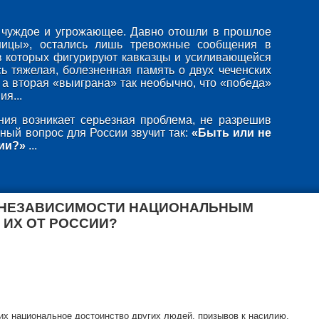
то чуждое и угрожающее. Давно отошли в прошлое
ницы», остались лишь тревожные сообщения в
в которых фигурируют кавказцы и усиливающейся
ь тяжелая, болезненная память о двух чеченских
 а вторая «выиграна» так необычно, что «победа»
я...
ия возникает серьезная проблема, не разрешив
ный вопрос для России звучит так:
«Быть или не
ии?»
...
 НЕЗАВИСИМОСТИ НАЦИОНАЛЬНЫМ
 ИХ ОТ РОССИИ?
х национальное достоинство других людей, призывов к насилию,