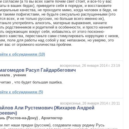
и согласии (а то вы всех хаете почем свет стоит, и все-то у вас
аты в ваших бедах), приведите себя в порядок, и восстановите
моральные качества, не проходите мимо, когда человек в беде, не
е такими пофигистами, не будьте сексуально распущенными (это
тся всех, и не только русских, но больше всего именно их),
таньте употреблять алкоголь, матерные выражения, начните
ть родственников и родителей в особенности, и просто начните
ть окружающих вокруг себя, избавьтесь от этого посконно-
вого хамства, перестаньте сами стимулировать коррупцию с низов,
ем, поле для работы над собой у вас непаханое, но уверяю, это
ит вас от огромного количества проблем.
ейти к обсуждениям (10)
воскресенье, 26 января 2014 г. 23:19
магомедов Расул Гайдарбегович
чкала
,
ученик
считаю , что будет большая ошибка.
ейти к обсуждениям (5)
воскресенье, 26 января 2014 г. 20:11
айлов Али Рустемович (Жихарев Андрей
реевич)
ань (Ростов-на-Дону)
,
Архитектор
и лет наши предки (русские), создавали нашу родину Русь