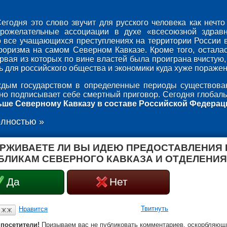
егодня это слово звучит для русского человека как неч
брожелательные ассоциации в духе «всесоюзной здрав
о все учащающихся преступлениях на территории России 
роризма на самом Северном Кавказе. Кроме того, осталас
ервая из которых по вине властей была проиграна вчистую,
 для российского общества и экономики куда хуже поражени
дым государством в определенные периоды существован
оно подписывает себе смертный приговор. Сегодня глобаль
ьше Северному Кавказу в составе Российской Федерац
олностью »
РЖИВАЕТЕ ЛИ ВЫ ИДЕЮ ПРЕДОСТАВЛЕНИЯ
БЛИКАМ СЕВЕРНОГО КАВКАЗА И ОТДЕЛЕНИЯ
Да
Нет
Твитнуть
Нравится
посетители!
Призываем вас не публиковать комментариев, оскорбляющи