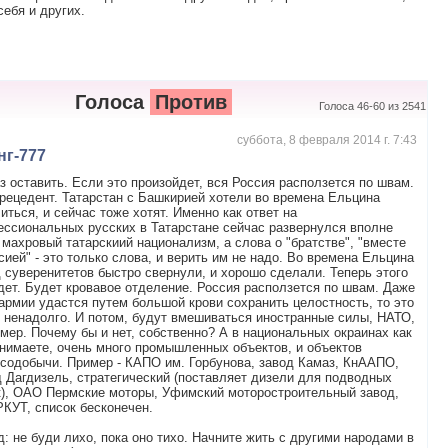
ебя и других.
Голоса
Против
Голоса 46-60 из 2541
суббота, 8 февраля 2014 г. 7:43
нг-777
з оставить. Если это произойдет, вся Россия расползется по швам.
рецедент. Татарстан с Башкирией хотели во времена Ельцина
иться, и сейчас тоже хотят. Именно как ответ на
ссиональных русских в Татарстане сейчас развернулся вполне
 махровый татарскиий национализм, а слова о "братстве", "вместе
сией" - это только слова, и верить им не надо. Во времена Ельцина
 суверенитетов быстро свернули, и хорошо сделали. Теперь этого
дет. Будет кровавое отделение. Россия расползется по швам. Даже
армии удастся путем большой крови сохранить целостность, то это
 ненадолго. И потом, будут вмешиваться иностранные силы, НАТО,
мер. Почему бы и нет, собственно? А в национальных окраинах как
нимаете, очень много промышленных объектов, и объектов
содобычи. Пример - КАПО им. Горбунова, завод Камаз, КнААПО,
 Дагдизель, стратегический (поставляет дизели для подводных
), ОАО Пермские моторы, Уфимский моторостроительный завод,
КУТ, список бесконечен.
: не буди лихо, пока оно тихо. Начните жить с другими народами в