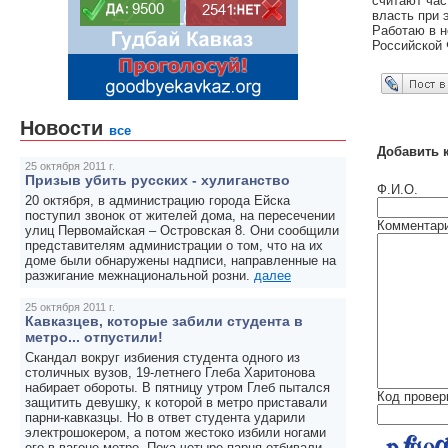
считают час
власть при 
Работаю в н
Российской
Опубликовать в ЖЖ
Новости
все
Добавить 
25 октября 2011 г.
Призыв убить русских - хулиганство
Ф.И.О.
20 октября, в администрацию города Ейска
поступил звонок от жителей дома, на пересечении
Комментар
улиц Первомайская – Островская 8. Они сообщили
представителям администрации о том, что на их
доме были обнаружены надписи, направленные на
разжигание межнациональной розни.
далее
25 октября 2011 г.
Кавказцев, которые забили студента в
метро... отпустили!
Скандал вокруг избиения студента одного из
столичных вузов, 19-летнего Глеба Харитонова
набирает обороты. В пятницу утром Глеб пытался
Код провер
защитить девушку, к которой в метро приставали
парни-кавказцы. Но в ответ студента ударили
электрошокером, а потом жестоко избили ногами
его в вагоне метро. Пока четыре парня отбивали