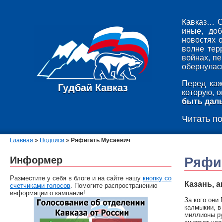
Кавказ… С
иные, до
новостях 
волне тер
войнах, п
обернулась
Перед каж
Гудбай Кавказ
которую, 
быть дал
Читать п
Главная
»
Подписи
»
Ряфигать Мусаевич
Информер
Ряфи
Разместите у себя в блоге и на сайте нашу
кнопку со
Казань, 
счетчиками голосов
. Помогите распространению
информации о кампании!
За кого они
калмыкии, в
миллионы ру