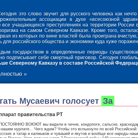
егодня это слово звучит для русского человека как неч
брожелательные ассоциации в духе «всесоюзной здрав
о все учащающихся преступлениях на территории России 
роризма на самом Северном Кавказе. Кроме того, осталас
ервая из которых по вине властей была проиграна вчистую,
 для российского общества и экономики куда хуже поражени
дым государством в определенные периоды существован
оно подписывает себе смертный приговор. Сегодня глобаль
ьше Северному Кавказу в составе Российской Федерац
олностью »
гать Мусаевич
голосует
За
аппарат правительства РТ
 ПОСТОЯННО ВОЮЮТ мы видели в чечне, кондопоге, сальске, краснодаре, 
 нашем нурлате... Чего ждем? Чтобы это вспыхнуло по всей Российской 
сских и татар и калмыков и чувашей и якутов и вообще все народы наше