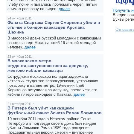
Глебу почки и пытались проломить череп, пятый
снимал расправу на видео.
далее
Получить н
Введие пож
24 октября 2011 г.
Буквы реги
Фаната Спартака Сергея Смирнова убили в
стычке с бандой кавказцев Арслана
Отправит
Шахина
В массовой драке русской молодежи с кавказцами
на юго-западе Москвы погиб 16-летний молодой
человек.
далее
23 октября 2011 г.
В московском метро
студента,заступившегося за девушку,
жестоко избили кавказцы
Сотрудники московской полиции задержали
четверых студентов-первокурсников, устроивших
потасовку в вагоне метро. 19-летний Глеб
Харитонов вступился за девушку, после чего его
избили пятеро выходцев с Кавказа.
далее
21 октября 2011 г.
В Питере был убит кавказцами
футбольный фанат Зенита Роман Ловчивов
19 октября 2011 года в Невском районе Санкт-
Петербурга в подъезде своего дома был найден
убитым Ловчивов Роман 1989 года рождения.
Предварительная версия смерти – внутреннее