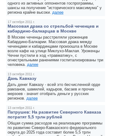
одного из активных оппонентов госпрограммы,
шансы на получение "исторического максимума" у
региона крайне высоки.
далее
17 октября 2011 г.
Массовая драка со стрельбой чеченцев и
кабардино-балкарцав в Москве
В Москве чеченцы расстреляли уроженцев
Кабардино-Балкарии. Массовая драка между
чеченцами и кабардинцами произошла в Москве
возле кафе на улице Миклухо-Маклая. Уроженцы
Чечни пустили в ход «травматику», с
огнестрельными ранениями госпитализированы три
человека.
далее
13 октября 2011 г.
Дань Кавказу
Дать денег Кавказу - всей это бесчисленной орде
рамзанов, шамилей, кадыров, басаев и прочих
мерзоев - значит отобрать деньги у русских
регионов.
далее
13 октября 2011 г.
Патрушев: На развитие Северного Кавказа
потратят 5,5 трлн рублей
Общая сумма расходов на реализацию программы
по развитию Северо-Кавказского федерального
округа до 2025 года составит более 5,5 трлн