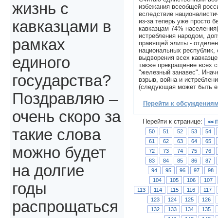
жизнь с
избежания всеобщей росси
вследствие националистич
из-за теперь уже просто б
кавказцами в
кавказцам 74% населения(
истребления народом, до
рамках
правящей элиты - отделен
национальных республик, 
выдворения всех кавказце
единого
также прекращение всех с
"железный занавес". Инач
государства?
взрыв, война и истреблени
(следующая может быть е
Поздравляю –
Перейти к обсуждениям 
очень скоро за
Перейти к странице:
<< 
такие слова
50
51
52
53
54
61
62
63
64
65
можно будет
72
73
74
75
76
83
84
85
86
87
на долгие
94
95
96
97
98
104
105
106
107
годы
113
114
115
116
117
123
124
125
126
распрощаться
132
133
134
135