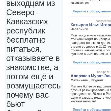
выходцам из
закавказцев.
Северо-
Перейти к обсуждениям 
Кавказских
воскресень
Катыров Илья Игор
республик
Челябинск
Мой город много национал
бесплатно
эти хачи ходят по улицам 
нападают ночью когда нико
у меня во дворе в 2012 го
питаться,
стычек с кавказцами и пос
буянили а именно ночью. 
отказываете в
Перейти к обсуждениям 
знакомстве, а
воскресен
потом ещё и
Алирзаев Мурат Эл
Махачкала
,
Студент
возмущаетесь
Мы тем более от вас хоти
друзья разочировались в 
почему вас
проводите, за 20 лет с Ро
одного завода. власть ко
неузноваемости!
бьют
Перейти к обсуждениям 