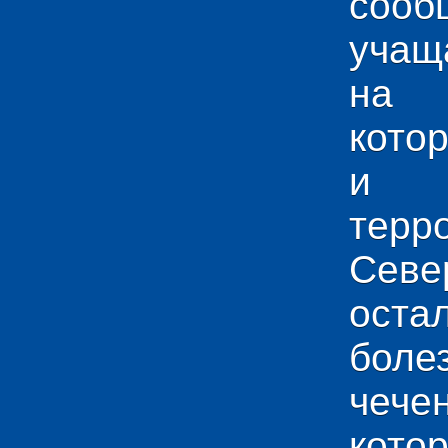
сооб
учащ
на 
кото
и у
тер
Севе
ос
боле
чече
кото