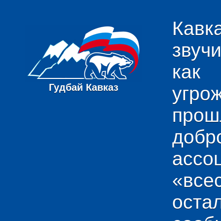
Кавк
звуч
как
Гудбай Кавказ
угро
пр
добр
ас
«вс
ост