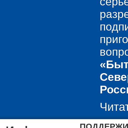
сер
раз
подп
приг
вопр
«Быт
Севе
Росс
Чита
ПОДДЕРЖИ