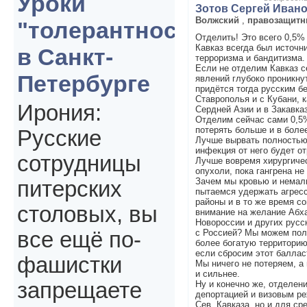
Уроки
Зотов Сергей Иван
Волжский
,
правозащитн
"толерантности"
Отделить! Это всего 0,5%
Кавказ всегда был источн
в Санкт-
терроризма и бандитизма.
Если не отделим Кавказ с
Петербурге
явлений глубоко проникнут
придётся тогда русским б
Ставрополья и с Кубани, к
Ирония:
Сердней Азии и в Закавка
Отделим сейчас сами 0,5%
потерять больше и в боле
Русские
Лучше вырвать полностью 
инфекция от него будет от
сотрудницы
Лучше вовремя хирургичес
опухоли, пока гангрена не
Зачем мы кровью и немал
питерских
пытаемся удержать агрес
районы и в то же время с
столовых, вы
внимание на желание Абха
Новороссии и других русс
с Россией? Мы можем пол
все ещё по-
более богатую территорию
если сбросим этот баллас
фашистки
Мы ничего не потеряем, а 
и сильнее.
запрещаете
Ну и конечно же, отделен
депортацией и визовым р
Сев. Кавказа, но и для ср