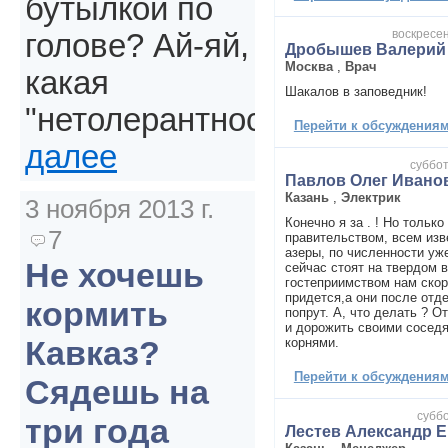
бутылкой по
воскресен
голове? Ай-яй,
Дробышев Валерий
Москва
,
Врач
какая
Шакалов в заповедник!
"нетолерантность".
Перейти к обсуждениям 
далее
суббот
Павлов Олег Ивано
Казань
,
Электрик
3 ноября 2013 г.
Конечно я за . ! Но только
7
правительством, всем изв
азеры, по численности уж
Не хочешь
сейчас стоят на твердом 
гостеприимством нам ско
придется,а они после отде
кормить
попрут. А, что делать ? О
и дорожить своими соседя
Кавказ?
корнями.
Перейти к обсуждениям 
Сядешь на
суббо
три года
Лестев Александр 