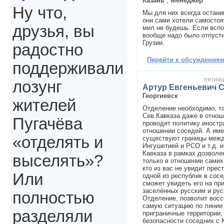
Казань
,
Менеджер
Ну что,
Мы для них всегда остани
они сами хотели самостоя
друзья, вы
мил не будешь. Если вспо
вообще надо было отпуст
Грузии.
радостно
Перейти к обсуждениям 
поддерживали
пятниц
лозунг
Артур Евгеньевич 
Георгиевск
жителей
Отделение необходимо, та
Сев.Кавказа даже в отнош
Пугачёва
проводят политику иностр
отношении соседей. А име
«отделять и
существуют границы меж
Ингушетией и РСО и т.д. 
Кавказа в рамках дозволе
выселять»?
только в отношении самих 
кто из вас не увидит прес
Или
одной из республик в сосе
сможет увидеть его на пр
заселённых русским и ру
полностью
Отделение, позволит восс
самую ситуацию по линии 
разделяли
приграничные территории,
безопасности соседних с 