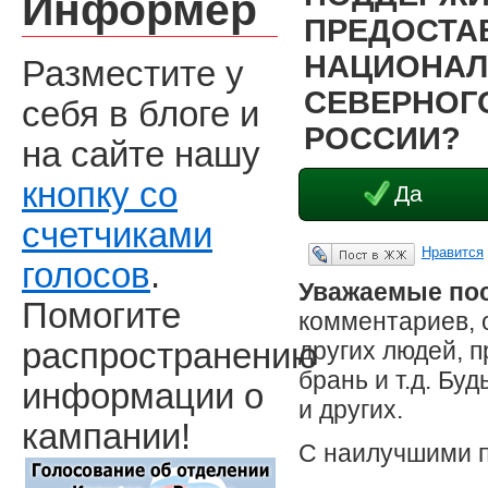
Информер
ПРЕДОСТА
НАЦИОНАЛ
Разместите у
СЕВЕРНОГО
себя в блоге и
РОССИИ?
на сайте нашу
кнопку со
Да
счетчиками
Нравится
Опубликовать в ЖЖ
голосов
.
Уважаемые пос
Помогите
комментариев, 
других людей, 
распространению
брань и т.д. Бу
информации о
и других.
кампании!
С наилучшими 