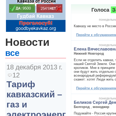
Голоса
З
понедельни
Кавказу не место в России
Перейти к обсуждениям 
Новости
понедельни
Елена Вячеславовн
все
Нижний Новгород
Если не отделить кавказ, 
нашей Святой Земле. Они
18 декабря 2013 г.
кроликов. Мне в принципе 
они будут жить отдельно о
12
всенародный референдум
скажет: хотят Люди жить
Тариф
Перейти к обсуждениям 
кавказский –
понедельни
газ и
Беликов Сергей Де
Белгород
,
менеджер
электроэнергия
Подумайте - Россия круп