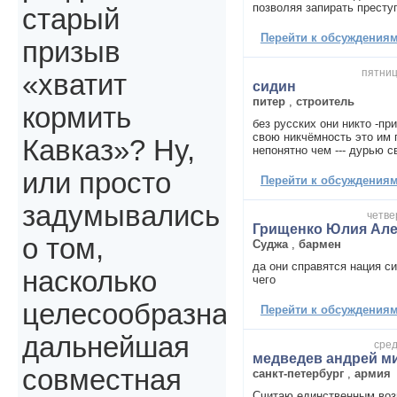
позволяя запирать престу
старый
Перейти к обсуждениям 
призыв
пятниц
«хватит
сидин
питер
,
строитель
кормить
без русских они никто -пр
свою никчёмность это им п
Кавказ»? Ну,
непонятно чем --- дурью с
или просто
Перейти к обсуждениям 
задумывались
четве
Грищенко Юлия Але
о том,
Суджа
,
бармен
да они справятся нация с
насколько
чего
целесообразна
Перейти к обсуждениям 
дальнейшая
сред
медведев андрей м
совместная
санкт-петербург
,
армия
Считаю единственным во