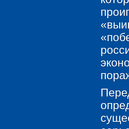
прои
«выи
«по
рос
эко
пораж
Пере
опр
сущ