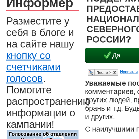
Информер
ПРЕДОСТА
НАЦИОНАЛ
Разместите у
СЕВЕРНОГО
себя в блоге и
РОССИИ?
на сайте нашу
кнопку со
Да
счетчиками
Нравится
Опубликовать в ЖЖ
голосов
.
Уважаемые пос
Помогите
комментариев, 
других людей, 
распространению
брань и т.д. Бу
информации о
и других.
кампании!
С наилучшими 