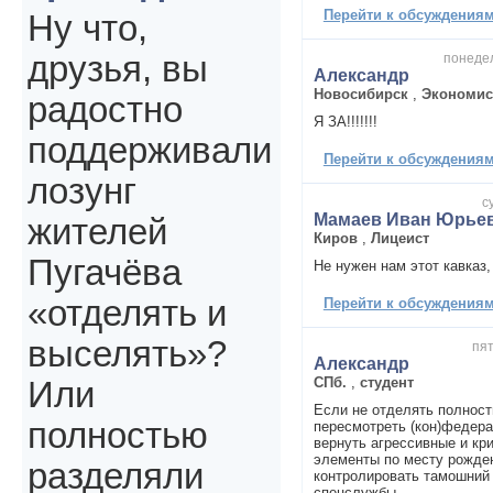
Перейти к обсуждениям 
Ну что,
друзья, вы
понедел
Александр
Новосибирск
,
Экономис
радостно
Я ЗА!!!!!!!
поддерживали
Перейти к обсуждениям 
лозунг
с
Мамаев Иван Юрье
жителей
Киров
,
Лицеист
Пугачёва
Не нужен нам этот кавказ,
«отделять и
Перейти к обсуждениям 
выселять»?
пят
Александр
СПб.
,
студент
Или
Если не отделять полност
полностью
пересмотреть (кон)федера
вернуть агрессивные и к
элементы по месту рожден
разделяли
контролировать тамошний
спецслужбы