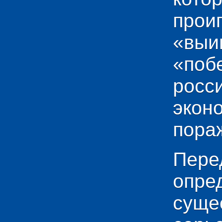
прои
«выи
«по
рос
эко
пораж
Пере
опр
сущ