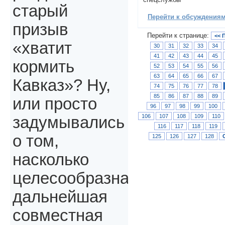
старый
Перейти к обсуждениям 
призыв
Перейти к странице:
<< 
«хватит
30
31
32
33
34
41
42
43
44
45
кормить
52
53
54
55
56
63
64
65
66
67
Кавказ»? Ну,
74
75
76
77
78
85
86
87
88
89
или просто
96
97
98
99
100
106
107
108
109
110
задумывались
116
117
118
119
о том,
125
126
127
128
насколько
целесообразна
дальнейшая
совместная