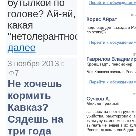
бутылкой по
Перейти к обсуждениям 
голове? Ай-яй,
вт
Корес Айрат
какая
надо еще для въезда в Ро
по этике)))
"нетолерантность".
Перейти к обсуждениям 
далее
в
Гаврилов Владимир
3 ноября 2013 г.
Кронштадт
,
пенсионер
7
Без Кавказа жизнь в Росси
Не хочешь
Перейти к обсуждениям 
кормить
в
Сучков А.
Кавказ?
Москва
,
ученый
за зверства против русско
Сядешь на
убийства, работорговлю, 
культуру самое меньше чт
выгнать чеченцев в их аул
три года
Россия дышала свободно.