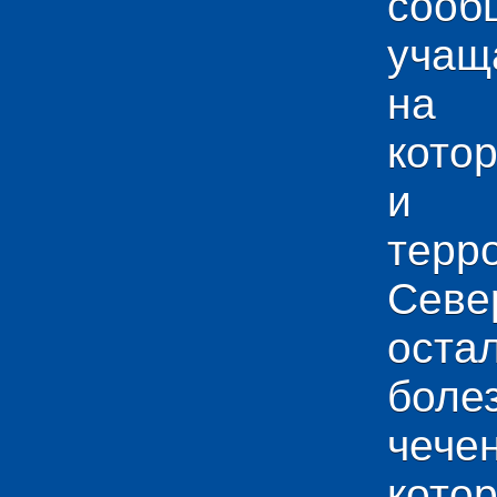
сооб
учащ
на 
кото
и у
тер
Севе
ос
боле
чече
кото