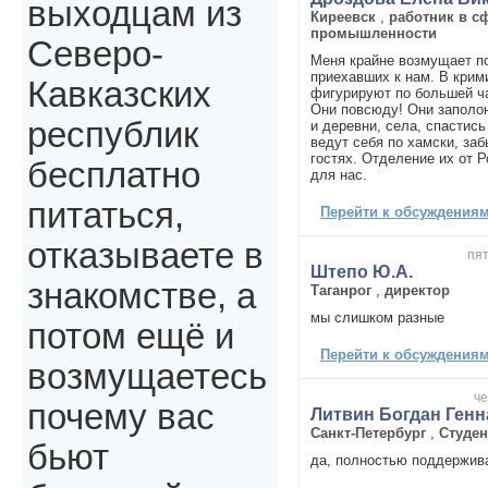
выходцам из
Киреевск
,
работник в с
промышленности
Северо-
Меня крайне возмущает по
приехавших к нам. В кри
Кавказских
фигурируют по большей ча
Они повсюду! Они заполон
республик
и деревни, села, спастись
ведут себя по хамски, заб
гостях. Отделение их от 
бесплатно
для нас.
питаться,
Перейти к обсуждениям 
отказываете в
пят
Штепо Ю.А.
знакомстве, а
Таганрог
,
директор
мы слишком разные
потом ещё и
Перейти к обсуждениям 
возмущаетесь
че
почему вас
Литвин Богдан Ген
Санкт-Петербург
,
Студен
бьют
да, полностью поддержив