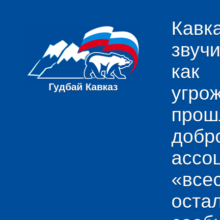
Кавк
звуч
как
Гудбай Кавказ
угро
пр
добр
ас
«вс
ост