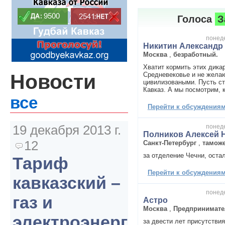
Голоса
З
понеде
Никитин Александр
Москва
,
безработный.
Хватит кормить этих дика
Новости
Средневековье и не жела
цивилизоваными. Пусть ст
Кавказ. А мы посмотрим, к
все
Перейти к обсуждениям 
19 декабря 2013 г.
понеде
Полников Алексей 
12
Санкт-Петербург
,
тамож
за отделение Чечни, оста
Тариф
Перейти к обсуждениям 
кавказский –
понеде
газ и
Астро
Москва
,
Предпринимате
электроэнергия
за двести лет присутстви