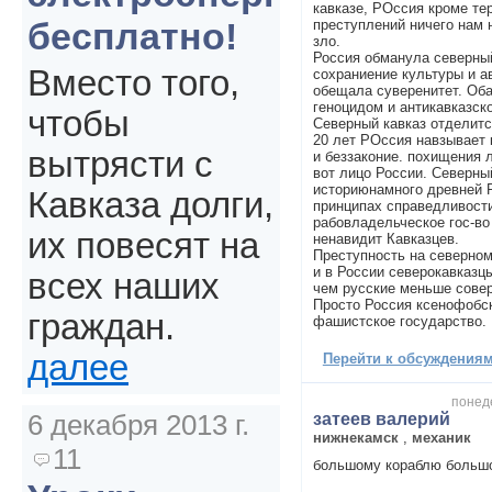
кавказе, РОссия кроме те
бесплатно!
преступлений ничего нам 
зло.
Россия обманула северны
Вместо того,
сохраниение культуры и а
обещала суверенитет. Оба
геноцидом и антикавказск
чтобы
Северный кавказ отделитс
20 лет РОссия навзывает 
вытрясти с
и беззаконие. похищения 
вот лицо России. Северн
историюнамного древней Р
Кавказа долги,
принципах справедливости
рабовладельческое гос-во
их повесят на
ненавидит Кавказцев.
Преступность на северном 
и в России северокавказц
всех наших
чем русские меньше сове
Просто Россия ксенофобс
граждан.
фашистское государство.
далее
Перейти к обсуждениям 
понеде
6 декабря 2013 г.
затеев валерий
нижнекамск
,
механик
11
большому кораблю больш