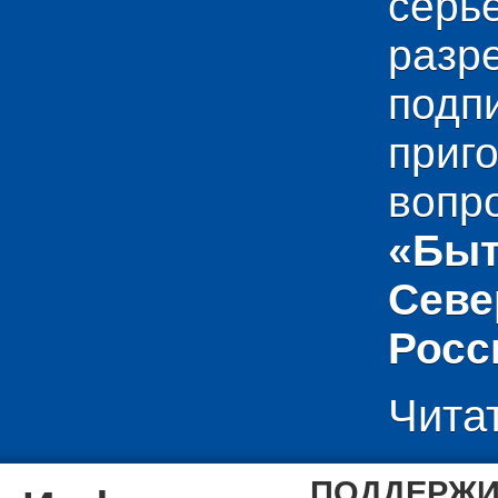
сер
раз
подп
приг
вопр
«Быт
Севе
Росс
Чита
ПОДДЕРЖИ