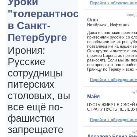
Уроки
Перейти к обсуждениям 
"толерантности"
понеде
Олег
в Санкт-
Ноябрьск
,
Нефтяник
Даже в советские времена
Петербурге
притесняли русских со сл
освободили им их респуб
позваляем им на нашей зе
Ирония:
Они другие и вместе с на
(пример Европа их приюти
Русские
разносят). Если мы им по
они превратят нас в рабов,
Границу по Тереку и всех и
сотрудницы
Перейти к обсуждениям 
питерских
су
столовых, вы
Майя
все ещё по-
ПУСТЬ ЖИВУТ В СВОЕЙ С
СТРАНУ ПУСТЬ НЕ ЛЕЗУТ!
фашистки
Перейти к обсуждениям 
запрещаете
су
Дроздова Елена Ви