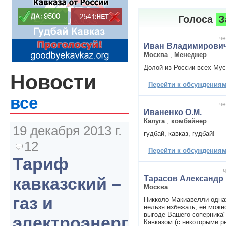
Голоса
З
че
Иван Владимирови
Москва
,
Менеджер
Долой из России всех Му
Новости
Перейти к обсуждениям 
все
че
Иваненко О.М.
Калуга
,
комбайнер
19 декабря 2013 г.
гудбай, кавказ, гудбай!
12
Перейти к обсуждениям 
Тариф
ч
Тарасов Александр
кавказский –
Москва
газ и
Никколо Макиавелли одна
нельзя избежать, её можно
выгоде Вашего соперника"
электроэнергия
Кавказом (с некоторыми р