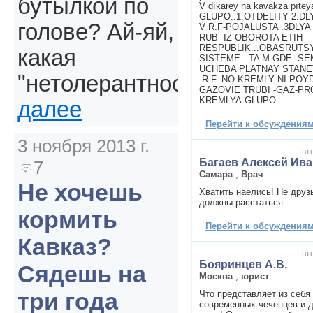
бутылкой по
V dıkarey na kavakza pıtey
GLUPO..1.OTDELITY 2.D
голове? Ай-яй,
V R.F-POJALUSTA .3DLY
RUB -IZ OBOROTA ETIH
RESPUBLIK...OBASRUTS
какая
SISTEME...TA M GDE -S
UCHEBA PLATNAY STANE
"нетолерантность".
-R.F. NO KREMLY NI POY
GAZOVIE TRUBI -GAZ-P
KREMLYA.GLUPO ...
далее
Перейти к обсуждениям 
3 ноября 2013 г.
вт
Багаев Алексей Ив
7
Самара
,
Врач
Не хочешь
Хватить наелись! Не друз
должны расстаться
кормить
Перейти к обсуждениям 
Кавказ?
вт
Бояринцев А.В.
Сядешь на
Москва
,
юрист
три года
Что представляет из себ
современных чеченцев и д