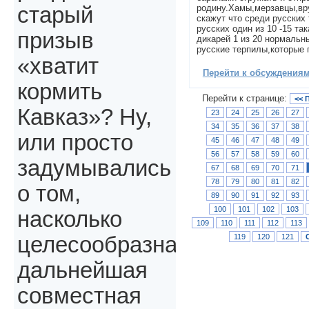
родину.Хамы,мерзавцы,вр
старый
скажут что среди русских 
русских один из 10 -15 та
призыв
дикарей 1 из 20 нормальн
русские терпилы,которые 
«хватит
Перейти к обсуждениям 
кормить
Перейти к странице:
<< 
Кавказ»? Ну,
23
24
25
26
27
34
35
36
37
38
или просто
45
46
47
48
49
56
57
58
59
60
задумывались
67
68
69
70
71
78
79
80
81
82
о том,
89
90
91
92
93
100
101
102
103
насколько
109
110
111
112
113
119
120
121
целесообразна
дальнейшая
совместная