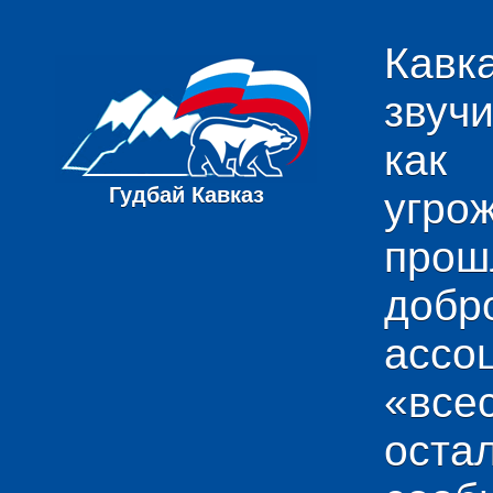
Кавк
звуч
как
Гудбай Кавказ
угро
пр
добр
ас
«вс
ост