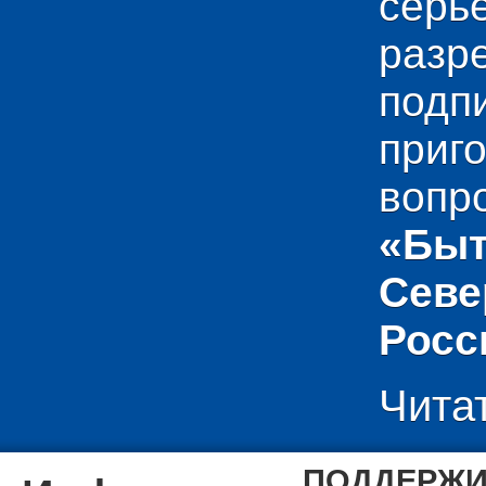
сер
раз
подп
приг
вопр
«Быт
Севе
Росс
Чита
ПОДДЕРЖИ