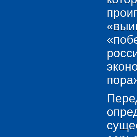
прои
«выи
«по
рос
эко
пораж
Пере
опр
сущ