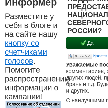
Информер
ПРЕДОСТА
НАЦИОНАЛ
Разместите у
СЕВЕРНОГО
себя в блоге и
РОССИИ?
на сайте нашу
кнопку со
Да
счетчиками
Нравится
Опубликовать в ЖЖ
голосов
.
Уважаемые пос
Помогите
комментариев, 
других людей, 
распространению
брань и т.д. Бу
информации о
и других.
кампании!
С наилучшими 