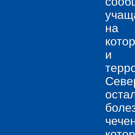
сооб
учащ
на 
кото
и у
тер
Севе
ос
боле
чече
кото