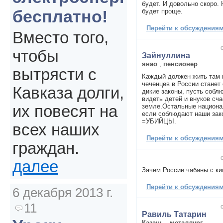
будет. И довольно скоро. 
бесплатно!
будет проще.
Перейти к обсуждениям 
Вместо того,
чтобы
Зайнуллина
янао
,
пенсионер
вытрясти с
Каждый должен жить там 
чеченцев в России станет 
Кавказа долги,
дикие законы, пусть собл
видеть детей и внуков сч
земле.Остальные национа
их повесят на
если соблюдают наши за
=УБИЙЦЫ.
всех наших
Перейти к обсуждениям 
граждан.
далее
Зачем России чабаны с к
Перейти к обсуждениям 
6 декабря 2013 г.
11
Равиль Татарин
Казань
,
металлург