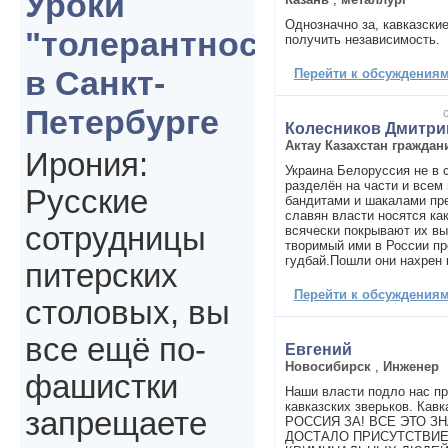
Уроки
Однозначно за, кавказски
"толерантности"
получить независимость.
в Санкт-
Перейти к обсуждениям 
Петербурге
Колесников Дмитри
Актау Казахстан гражда
Ирония:
Украина Белоруссия не в 
разделён на части и всем 
Русские
бандитами и шакалами пр
славян власти носятся как
сотрудницы
всячески покрывают их вы
творимый ими в России пр
гудбай.Пошли они нахрен 
питерских
Перейти к обсуждениям 
столовых, вы
все ещё по-
Евгений
Новосибирск
,
Инженер
фашистки
Наши власти подло нас пр
кавказских зверьков. Кав
запрещаете
РОССИЯ ЗА! ВСЕ ЭТО З
ДОСТАЛО ПРИСУТСТВИЕ