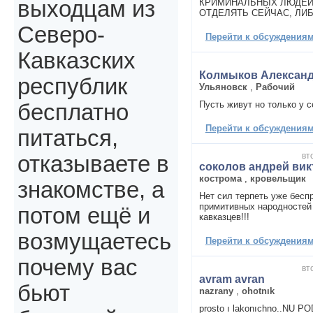
выходцам из
КРИМИНАЛЬНЫХ ЛЮДЕЙ 
ОТДЕЛЯТЬ СЕЙЧАС, ЛИБ
Северо-
Перейти к обсуждениям 
Кавказских
Колмыков Алексан
республик
Ульяновск
,
Рабочий
Пусть живут но только у с
бесплатно
Перейти к обсуждениям 
питаться,
вт
отказываете в
соколов андрей ви
кострома
,
кровельщик
знакомстве, а
Нет сил терпеть уже бесп
примитивных народностей 
потом ещё и
кавказцев!!!
возмущаетесь
Перейти к обсуждениям 
почему вас
вт
avram avran
бьют
nazrany
,
ohotnık
prosto ı lakonıchno..NU