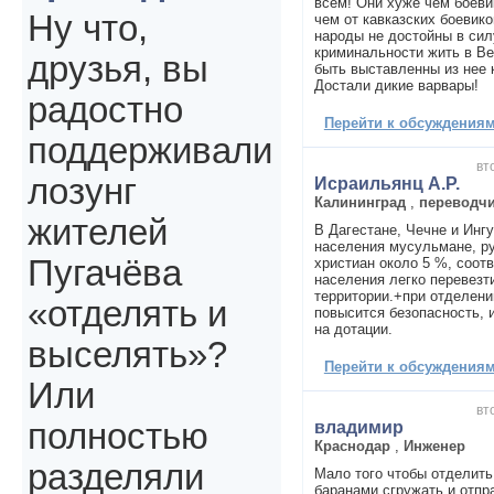
всем! Они хуже чем боеви
Ну что,
чем от кавказских боевико
народы не достойны в сил
криминальности жить в В
друзья, вы
быть выставленны из нее 
Достали дикие варвары!
радостно
Перейти к обсуждениям 
поддерживали
вт
лозунг
Исраильянц А.Р.
Калининград
,
переводч
жителей
В Дагестане, Чечне и Инг
населения мусульмане, р
Пугачёва
христиан около 5 %, соотв
населения легко перевезт
территории.+при отделени
«отделять и
повысится безопасность,
на дотации.
выселять»?
Перейти к обсуждениям 
Или
вт
полностью
владимир
Краснодар
,
Инженер
разделяли
Мало того чтобы отделить
баранами сгружать и отпр