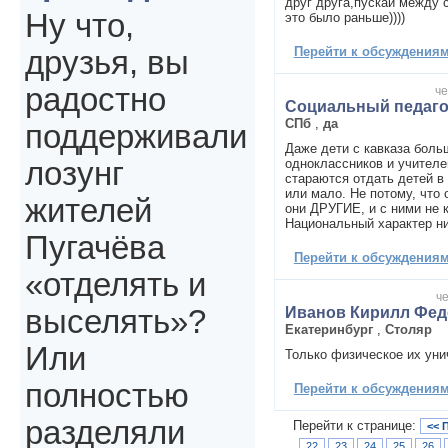
друг друга,пускай между 
Ну что,
это было раньше))))
Перейти к обсуждениям 
друзья, вы
радостно
че
Социальный педаго
СПб
,
да
поддерживали
Даже дети с кавказа боль
одноклассников и учителе
лозунг
стараются отдать детей в 
или мало. Не потому, что 
жителей
они ДРУГИЕ, и с ними не 
Национальный характер ни
Пугачёва
Перейти к обсуждениям 
«отделять и
че
Иванов Кирилл Фе
выселять»?
Екатеринбург
,
Столяр
Или
Только физическое их ун
полностью
Перейти к обсуждениям 
разделяли
Перейти к странице:
<< 
22
23
24
25
26