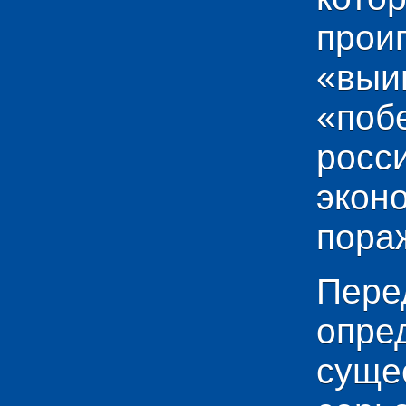
прои
«выи
«по
рос
эко
пораж
Пере
опр
сущ