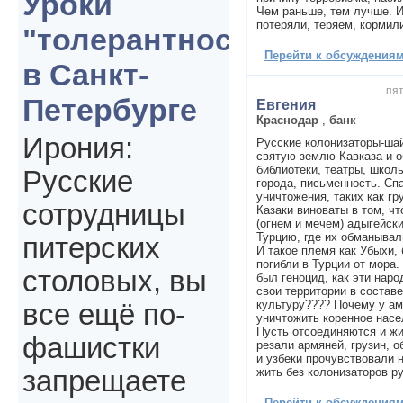
Уроки
Чем раньше, тем лучше. 
потеряли, теряем, кормил
"толерантности"
Перейти к обсуждениям 
в Санкт-
пят
Петербурге
Евгения
Краснодар
,
банк
Ирония:
Русские колонизаторы-шай
святую землю Кавказа и 
библиотеки, театры, школ
Русские
города, письменность. Сп
уничтожения, таких как гр
сотрудницы
Казаки виноваты в том, ч
(огнем и мечем) адыгейски
Турцию, где их обманывал
питерских
И такое племя как Убыхи,
погибли в Турции от мора.
столовых, вы
был геноцид, как эти наро
свои территории в составе
культуру???? Почему у а
все ещё по-
уничтожить коренное насе
Пусть отсоединяются и жи
фашистки
резали армяней, грузин, 
и узбеки прочувствовали н
жить без колонизаторов р
запрещаете
Перейти к обсуждениям 