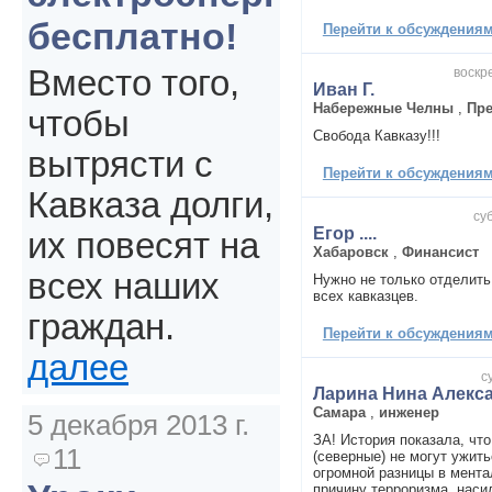
бесплатно!
Перейти к обсуждениям 
Вместо того,
воскре
Иван Г.
Набережные Челны
,
Пр
чтобы
Свобода Кавказу!!!
вытрясти с
Перейти к обсуждениям 
Кавказа долги,
су
Егор ....
их повесят на
Хабаровск
,
Финансист
всех наших
Нужно не только отделить
всех кавказцев.
граждан.
Перейти к обсуждениям 
далее
с
Ларина Нина Алекс
Самара
,
инженер
5 декабря 2013 г.
ЗА! История показала, что
11
(северные) не могут ужить
огромной разницы в мента
причину терроризма, наси