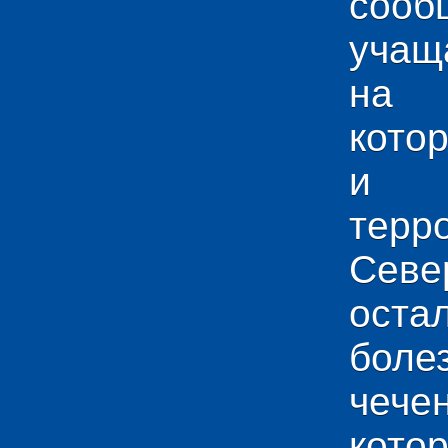
сооб
учащ
на 
кото
и у
тер
Севе
ос
боле
чече
кото