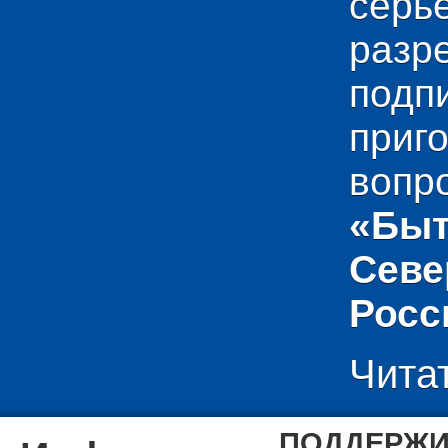
сер
раз
подп
приг
вопр
«Быт
Севе
Росс
Чита
ПОДДЕРЖИ