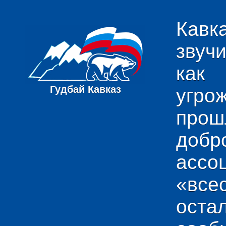
Кавк
звуч
как
Гудбай Кавказ
угро
пр
добр
ас
«вс
ост