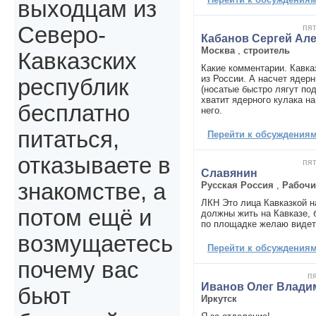
выходцам из
пят
Северо-
Кабанов Сергей Ал
Москва
,
строитель
Кавказских
Какие комментарии. Кавка
из России. А насчет ядер
республик
(носатые быстро лягут под
хватит ядерного кулака н
бесплатно
него.
питаться,
Перейти к обсуждениям 
отказываете в
пят
Славянин
знакомстве, а
Русская Россия
,
Рабочи
ЛКН Это лица Кавказкой н
потом ещё и
должны жить на Кавказе, 
по площадке желаю видет
возмущаетесь
Перейти к обсуждениям 
почему вас
пя
Иванов Олег Влади
бьют
Иркутск