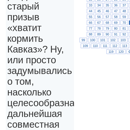
старый
33
34
35
36
37
44
45
46
47
48
призыв
55
56
57
58
59
66
67
68
69
70
«хватит
77
78
79
80
81
88
89
90
91
92
кормить
99
100
101
102
103
109
110
111
112
113
Кавказ»? Ну,
119
120
или просто
задумывались
о том,
насколько
целесообразна
дальнейшая
совместная