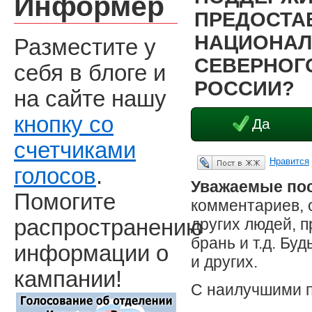
Информер
ПРЕДОСТА
НАЦИОНАЛ
Разместите у
СЕВЕРНОГО
себя в блоге и
РОССИИ?
на сайте нашу
кнопку со
Да
счетчиками
Нравится
Опубликовать в ЖЖ
голосов
.
Уважаемые пос
Помогите
комментариев, 
других людей, 
распространению
брань и т.д. Бу
информации о
и других.
кампании!
С наилучшими 