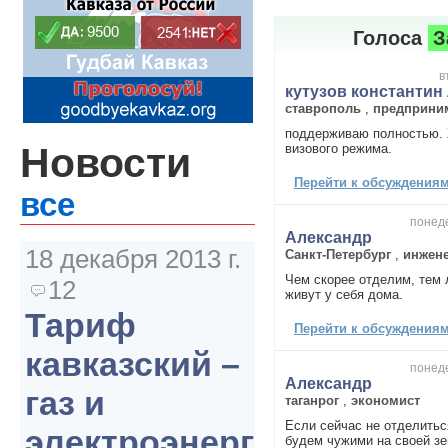
Голоса
З
в
кутузов константин
ставрополь
,
предприни
поддерживаю полностью.
Новости
визового режима.
Перейти к обсуждениям 
все
понеде
Александр
18 декабря 2013 г.
Санкт-Петербург
,
инжен
Чем скорее отделим, тем 
12
живут у себя дома.
Тариф
Перейти к обсуждениям 
кавказский –
понеде
Александр
газ и
таганрог
,
экономист
Если сейчас не отделитьс
электроэнергия
будем чужими на своей зе