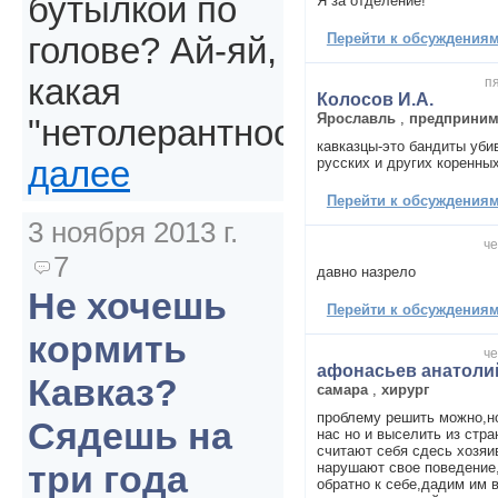
бутылкой по
Я за отделение!
Перейти к обсуждениям 
голове? Ай-яй,
какая
пя
Колосов И.А.
Ярославль
,
предприним
"нетолерантность".
кавказцы-это бандиты уб
русских и других коренны
далее
Перейти к обсуждениям 
3 ноября 2013 г.
че
7
давно назрело
Не хочешь
Перейти к обсуждениям 
кормить
че
афонасьев анатоли
Кавказ?
самара
,
хирург
проблему решить можно,но
Сядешь на
нас но и выселить из стра
считают себя сдесь хозяи
три года
нарушают свое поведение
обратно к себе,дадим им 