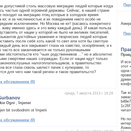
Пер
не допустимой столь массовую миграцию людей которые когда
ись частью одной огромной державы. Сейчас, в нашей стране
е походит на миграцию птиц которые в холодное время
а юг, и за численностью и их поведением никто особо не
 редким исключением. Но Москва не юг! (касаюсь конкретного
Амери
к. живу именно здесь и это вижу каждый день). И какая польза
дставлять от нации у которой не было ни великих писателей,
Пер
узыкантов достойных уважения и творческих людей которые
оставить после себя хоть какой то свет или хотя бы светлую
аждый день все закрывают глаза на хамство, оскорбления, и к
Пра
 часто все заканчивается не только рукопашными
ми обстоятельств кто "чьих родственников ..." но и абсолютно
Прав
ыми смертями наших сограждан. Если от нации идут только
И все
законопослушных налогоплательщиков, а правительство
этот 
на все глаза сквозь шелест пачек с купюрами, то
одна 
тся для чего нам такой регион и такое правительсто?
прове
древн
 к обсуждениям (0)
конфл
Так к
среда, 7 августа 2013 г. 18:28
замас
Gurbanov
b48e7
kie Ogni
,
İnjener
1c26f
jen bit svobodnim ot İmperii
читат
Но по
 к обсуждениям (0)
интер
Анже