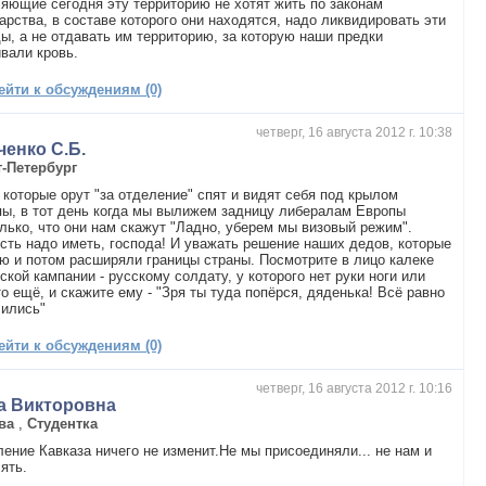
яющие сегодня эту территорию не хотят жить по законам
арства, в составе которого они находятся, надо ликвидировать эти
ы, а не отдавать им территорию, за которую наши предки
вали кровь.
ейти к обсуждениям (0)
четверг, 16 августа 2012 г. 10:38
ченко С.Б.
т-Петербург
которые орут "за отделение" спят и видят себя под крылом
ы, в тот день когда мы вылижем задницу либералам Европы
лько, что они нам скажут "Ладно, уберем мы визовый режим".
сть надо иметь, господа! И уважать решение наших дедов, которые
ю и потом расширяли границы страны. Посмотрите в лицо калеке
ской кампании - русскому солдату, у которого нет руки ноги или
то ещё, и скажите ему - "Зря ты туда попёрся, дяденька! Всё равно
лились"
ейти к обсуждениям (0)
четверг, 16 августа 2012 г. 10:16
а Викторовна
ва
,
Студентка
ение Кавказа ничего не изменит.Не мы присоединяли... не нам и
ять.