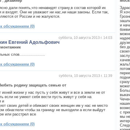
р
,
дизайнер
Моск
ясно дали понять,что ненавидят страну,в состав которой их
Здрас
 и входят. Они не уважают ни нас,ни наши законы. Если так,
Я хоч
еляются от России и не жалуются.
Грозн
зашли
и нач
 к обсуждениям (0)
боеви
можно
суббота, 10 августа 2013 г. 14:03
надее
кин Евгений Адольфович
друзе
без д
,
монтажник
своег
ых слов......................
заслу
хачев
 к обсуждениям (0)
жаль!
потом
перее
суббота, 10 августа 2013 г. 11:39
подки
й
сразу
Любить родину защищать семью от
может
Больш
т ихней жизни у нас пусть у себя живут и все а земли не от
выкач
ть если не умеют себя вести пусть живут у себя на
Чечен
и и
наши
уют своих детей и обижают своих женщин им у нас не место
возмо
ом обнаглели чтобы за границу не выходили а если выйдут
с пре
ое или расстрел все
мы не
интер
 к обсуждениям (0)
Следо
кормя