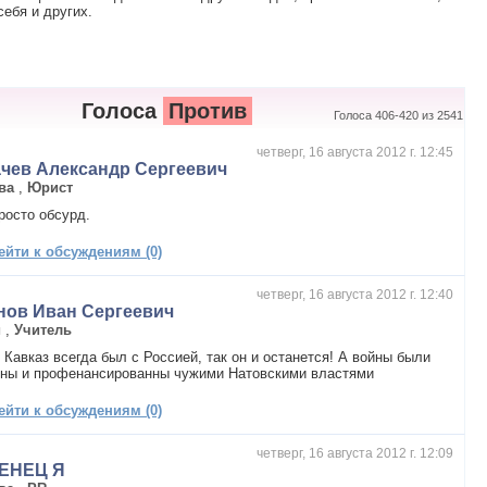
ебя и других.
Голоса
Против
Голоса 406-420 из 2541
четверг, 16 августа 2012 г. 12:45
ачев Александр Сергеевич
ва
,
Юрист
росто обсурд.
ейти к обсуждениям (0)
четверг, 16 августа 2012 г. 12:40
нов Иван Сергеевич
и
,
Учитель
 Кавказ всегда был с Россией, так он и останется! А войны были
ены и профенансированны чужими Натовскими властями
ейти к обсуждениям (0)
четверг, 16 августа 2012 г. 12:09
ЕНЕЦ Я