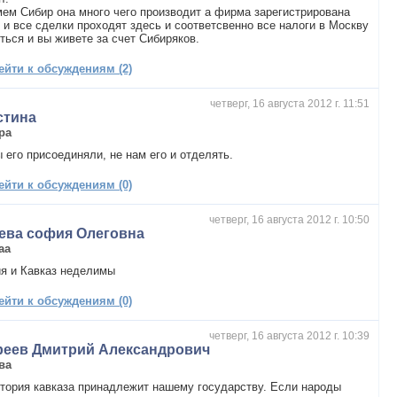
ем Сибир она много чего производит а фирма зарегистрирована
 и все сделки проходят здесь и соответсвенно все налоги в Москву
ться и вы живете за счет Сибиряков.
ейти к обсуждениям (2)
четверг, 16 августа 2012 г. 11:51
стина
ра
 его присоединяли, не нам его и отделять.
ейти к обсуждениям (0)
четверг, 16 августа 2012 г. 10:50
уева софия Олеговна
аа
я и Кавказ неделимы
ейти к обсуждениям (0)
четверг, 16 августа 2012 г. 10:39
реев Дмитрий Александрович
ва
тория кавказа принадлежит нашему государству. Если народы