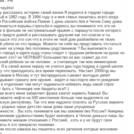
ва
,
PR
твуйте!
у рассказать историю своей жизни.Я родился в гордом городе
ый в 1982 году. В 1994 году я и моя семья лешилась всего когда
 Российские войска.Помню 1 день начало боя в Чечне.Сижу дома
инаються взрывы,стрельба и надеюсь вы понимаете что это не
к в фильме не экстремальный прыжек с парашута после которого
 придти домой и рассказывать друзьям как это класно и ты
шься что это сон что в итоге не твой дом разбомбили не твоих
й убили но это правда. Можете ли себе вы представить отстаться
енег на улице без половины родствеников ? Вы выезжаете со
о города и едите куда глаза глядят с грудным ребенком на руках он
жил это? он ЧЕРНЫЙ? Большинство из вас скажет да это
ский ребенок он не человек...и считающих так мне ииииискрене
 Я в своей жизни ниразу не учился два года подряд в одной школе
у что приходилось все время переезжать. Настает 2000год мы
зжаем в Москву и тут беспредельно сажают молодых ребят
дывают гранату или оружие...видят в пасспорте место рождения
 в отделение там могут издеваться избевать ведь какой спрос
 быть с Чеченцев они бандиты все!!:)
е всего меня забавляет фраза хватит кормить Кавказ! Вы
иваете нефти на 500 миллионов больше чем выделяете на
скую республику. Так что мне надоело платить за Русских верните
х родных наше детство наши дома наши упущенные
жности....Вы хоть понимаете как мы заживем без России? Америка
виликим удовольствием будет вкачивать в Чечню денььги лишь бы
имели никакие отношения с Россией...хоть и у их будут свои
есы я это прекрасно понимаю.
м после кавказа вы лишитесь всех регионов которые московию
т.