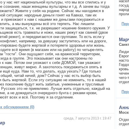
насел
то у нас нет национальной культуры, что мы все спились и у
госуд
ое сознание, наши женщины вульгарны и т.д. А зачем вы тогда
народ
зжаете? Живите у себя на родине. Сейчас мы находимся в
проли
ой ситуации: народные деньги гонят на Кавказ, там их
 и приезжают к нам с нашими же деньгами покуражиться и
елить, а мы вынуждены всё это терпеть. Нас лишили
Пер
ти защищаться, т.к. не разрешают ношение боевого оружия. У
ьщиков есть травматы и ножи, наших режут как свиней (двое
етий режет), и передвигаются они группами. То есть если у
Мар
 конфликт, например, за девушку заступитесь или на дороге,
Санк
антировано будете жертвой и потеряете здоровье или жизнь.
одите всё время (в магазин или на работу) по четыре-пять
Люди 
ак "гости". Они ощущают себя, на вражеской территории,
Европ
егда в группе. Это показывает как они настроены по
насто
 к нам. Потом они уезжают к себе ДОМОЙ, там уважают
Гордо
женщин, живут мирно. А захотелось покуражиться опять в
кровь
 ещё куда. Нам то, что делать, куда уехать? Где только
чечен
 общий, читай ничей, дом? Сейчас у нас есть выбор быть
чего-
и быть жертвой. Если эту ситуацию не изменить, то в нашей
отде
рез поколение будут жить забитые, униженные и трусливые
 Русских это не приемлемо. Лучше жить отдельно, каждый на
Пер
ине, а не дожидаться очередного бунта с реками крови,
есёт всех и всё. Поэтому я за отделение.
 к обсуждениям (0)
Анн
Моск
среда, 7 августа 2013 г. 19:47
Отдел
ир
отдел