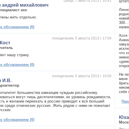
среда, 7 августа 2013 г. 10:41
Штат
в андрей михайлович
Лично
специалист ахо
родно
лжны жить отдельно.
новей
300… 
 к обсуждениям (0)
назва
Хотя 
понедельник, 5 августа 2013 г. 17:04
Анжел
Кост
завуа
читель
исклю
что х
яют нашу страну.
земно
«демо
 к обсуждениям (0)
откро
Не пе
понедельник, 5 августа 2013 г. 10:00
меня 
 И.В.
брать
архитектор
ником
себя 
нталитет большинства кавказцев чуждым российскому.
оваться могут лишь десятилетиями, их уровень рождаемости,
сть и желание переехать в россию приводит к всё большей
Пер
ии среди этнических русских. Жить рядом с ними не пожелает
усских.
Юха
 к обсуждениям (0)
Моск