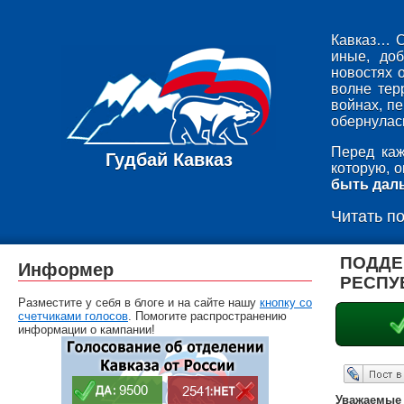
Кавказ… С
иные, до
новостях 
волне тер
войнах, п
обернулась
Перед каж
Гудбай Кавказ
которую, 
быть дал
Читать п
ПОДДЕ
Информер
РЕСПУ
Разместите у себя в блоге и на сайте нашу
кнопку со
счетчиками голосов
. Помогите распространению
информации о кампании!
Опубликовать в ЖЖ
Уважаемые 