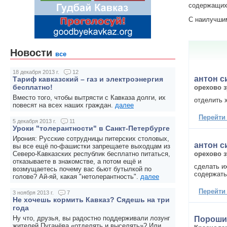
содержащих 
С наилучши
Новости
все
18 декабря 2013 г.
12
антон с
Тариф кавказский – газ и электроэнергия
бесплатно!
орехово 
Вместо того, чтобы вытрясти с Кавказа долги, их
отделить 
повесят на всех наших граждан.
далее
Перейти
5 декабря 2013 г.
11
Уроки "толерантности" в Санкт-Петербурге
Ирония: Русские сотрудницы питерских столовых,
антон с
вы все ещё по-фашистки запрещаете выходцам из
орехово 
Северо-Кавказских республик бесплатно питаться,
отказываете в знакомстве, а потом ещё и
сделать и
возмущаетесь почему вас бьют бутылкой по
содержать
голове? Ай-яй, какая "нетолерантность".
далее
Перейти
3 ноября 2013 г.
7
Не хочешь кормить Кавказ? Сядешь на три
года
Ну что, друзья, вы радостно поддерживали лозунг
Пороши
жителей Пугачёва «отделять и выселять»? Или