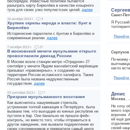
беспорядки. Известные политики пытаются
разыграть карту Бирюлёва в качестве козырного
Сергеев
туза для своих узко популистских целей.
далее
Санкт-Пет
16 октября 2013 г.
3
Я Русский 
Хрупкие скрепы народа и власти: бунт в
толлерант
Бирюлёво
Исторические параллели с бунтом в Бирюлёво и
Перейти
современные реалии.
далее
7 октября 2013 г.
27
В московской мечети мусульмане открыто
Серпухов
провозгласили джихад России
По-моему 
В Москве возле станции метро «Отрадное» 27
вьетнамца
сентября у мечети Ярдям ваххабитский вербовщик
нагло вст
призывал «правоверных», к созданию на
территории России исламского халифата. Также
Перейти
Россия была названа недружественным
государством.
далее
23 сентября 2013 г.
7
Денис
Призраки мусульманского восстания
Москва
,
.
Как выяснилось нашумевшая стрельба,
Не хочу о
устроенная толпой кавказцев в Петербурге, была
много хоро
вызвана тем, что выходцев из южных республик не
впрочем. А
пустили в бар. Они банально не прошли фейс-
ей ещё де
контроль, но вместо того, чтобы отправиться в
отделение
другое заведение, они вызвали подкрепление из
своей нац
своих соплеменников и превратили самый центр