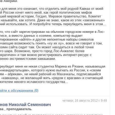
ов Америки.
 для меня это означает, что отделить мой родной Кавказ от моей
й России хочет никто иной, как герой политических мифов
шей мировой истории, Госдеп, Мировое правительство, Комитет
называйте, как хотите. Даже не знаю, какое из этих «заезженных»
ний использовать. И попробуйте теперь переубедить меня в этом…
то, что сайт зарегистрирован на обычном городском номере в Лос-
есе, а вместо данных о хозяине, компьютер выдает
лированное «admin» и другие непонятные наборы символов
чающие возможность понять «ху их ху», вовсе не говорит о том,
озяин сайта сидит там. Он может находиться в любой точке
го шара. Возможно, просто город Лос-Анжелес более
кратичен» и там можно регистрировать интернет-ресурс с
венно экстремистскими замашками.
реубедит меня ни некая студентка Марина из Рязани, называющая
«неандертальцем», которого нужно выгнать из России, к «своим
ям – абрекам», ни некий рабочий из Махачкалы, подписавшийся
 «кавказец», не желающий жить «рядом с врагами» и считающий
жителем некоего исламского государства…
ейти к обсуждениям (0)
четверг, 16 августа 2012 г. 9:48
нов Николай Семенович
ва
,
преподаватель