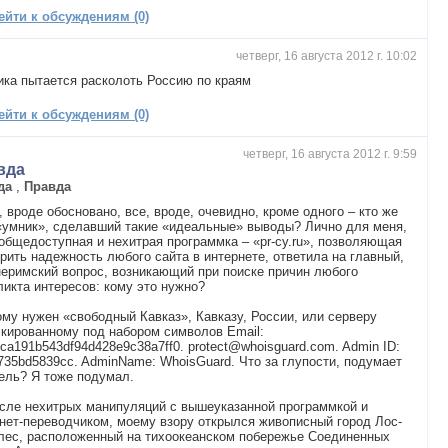
ейти к обсуждениям (0)
четверг, 16 августа 2012 г. 10:02
ка пытается расколоть Россию по краям
ейти к обсуждениям (0)
четверг, 16 августа 2012 г. 9:59
вда
да
,
Правда
, вроде обосновано, все, вроде, очевидно, кроме одного – кто же
«умник», сделавший такие «идеальные» выводы? Лично для меня,
общедоступная и нехитрая программка – «pr-cy.ru», позволяющая
рить надежность любого сайта в интернете, ответила на главный,
еримский вопрос, возникающий при поиске причин любого
икта интересов: кому это нужно?
ому нужен «свободный Кавказ», Кавказу, России, или серверу
кированному под набором символов Email:
ca191b543df94d428e9c38a7ff0.
protect@whoisguard.com
. Admin ID:
735bd5839cc. AdminName: WhoisGuard. Что за глупости, подумает
ель? Я тоже подумал.
сле нехитрых манипуляций с вышеуказанной программкой и
нет-переводчиком, моему взору открылся живописный город Лос-
лес, расположенный на тихоокеанском побережье Соединенных