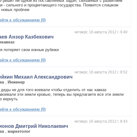
е решит ни одной из поставленных задач, связанных с развитием
и - сильного и процветающего государства. Появится слишком
 новых проблем
ейти к обсуждениям (0)
четверг, 16 августа 2012 г. 9:40
аев Анзор Казбекович
икавказ
я потеряет свои южные рубежи
ейти к обсуждениям (0)
четверг, 16 августа 2012 г. 8:52
ейкин Михаил Александрович
ва
,
Инженер
деды не для того воевали чтобы отделить от нас кавказ
воевали эти земли кровью, теперь вы предлагаете все эти земли
о вернуть
ейти к обсуждениям (0)
четверг, 16 августа 2012 г. 8:43
ионов Дмитрий Николаевич
ва
,
маркетолог