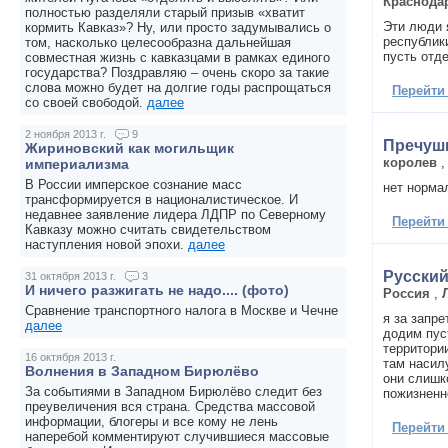
Краснода
полностью разделяли старый призыв «хватит
Эти люди 
кормить Кавказ»? Ну, или просто задумывались о
республики
том, насколько целесообразна дальнейшая
пусть отд
совместная жизнь с кавказцами в рамках единого
государства? Поздравляю – очень скоро за такие
слова можно будет на долгие годы распрощаться
Перейти
со своей свободой.
далее
2 ноября 2013 г.
9
Пречуш
Жириновский как могильщик
королев
империализма
В России имперское сознание масс
нет нормальн
трансформируется в националистическое. И
недавнее заявление лидера ЛДПР по Северному
Перейти
Кавказу можно считать свидетельством
наступления новой эпохи.
далее
Русски
31 октября 2013 г.
3
И ничего разжигать не надо.... (фото)
Россия
,
Сравнение транспортного налога в Москве и Чечне
я за запре
далее
додим пус
территори
16 октября 2013 г.
там насил
Волнения в Западном Бирюлёво
они слишк
За событиями в Западном Бирюлёво следит без
пожизненн
преувеличения вся страна. Средства массовой
информации, блогеры и все кому не лень
Перейти
наперебой комментируют случившиеся массовые