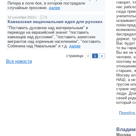
говорят, ч
Питера в поле боя, в котором пострадали
нас рабск
случайные прохожие.
далее
сюда прие
унизительн
13 сентября 2013 г.
5
осваивают
Кавказская национальная идея для русских
побеспред
"Поставить духовное над материальным" в
возможнос
переводе на евразийский значит "поставить
беспредел
кавказцев над русскими", "поставить азиатских
держат, тр
мигрантов над коренным населением", "поставить
Вас будет
Собянина над Навальным" и т.д.
далее
то вы гар
Вы же не х
страница:
«
1
»
человек, к
Все новости
поэтому вс
отношению
старших, 
Москву или
НАШ, а не
трусом ил
стране че
люди. Для
своей род
который сн
Перейти
Владим
Москва