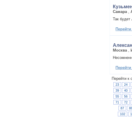
Кузьмен
Самара
,
Так будет
Перейти
Алекса
Москва
,
Несомненн
Перейти
Перейти к 
23
24
39
40
55
56
71
72
87
8
102
1