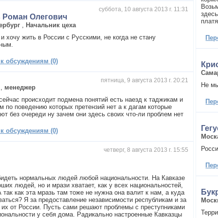
Возьм
суббота, 10 августа 2013 г. 11:31
здесь
 Роман Олегович
платя
ербург
,
Начальник цеха
и хочу жить в России с Русскими, не когда не стану
Пер
ным.
 к обсуждениям (0)
Кри
Сама
пятница, 9 августа 2013 г. 20:21
Не мы
,
менеджер
сейчас происходит подмена понятий есть наезд к таджикам и
Пер
м по поведению которых претензий нет а к дагам которые
ают без очереди ну зачем они здесь своих что-ли проблем нет
Гег
 к обсуждениям (0)
Моск
Росси
четверг, 8 августа 2013 г. 15:55
Пер
бидеть нормальных людей любой национальности. На Кавказе
ших людей, но и мрази хватает, как у всех национальностей,
Бук
 так как эта мразь там тоже не нужна она валит к нам, а куда
ваться? Я за предоставление независимости республикам и за
Моск
 их от России. Пусть сами решают проблемы с преступниками
Терри
иональности у себя дома. Радикально настроенные Кавказцы