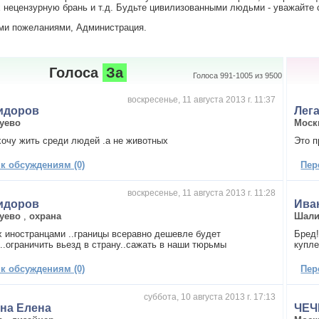
нецензурную брань и т.д. Будьте цивилизованными людьми - уважайте с
ми пожеланиями, Администрация.
Голоса
За
Голоса 991-1005 из 9500
воскресенье, 11 августа 2013 г. 11:37
идоров
Лег
зуево
Моск
хочу жить среди людей .а не животных
Это п
 к обсуждениям (0)
Пер
воскресенье, 11 августа 2013 г. 11:28
идоров
Ива
зуево
,
охрана
Шал
х иностранцами ..границы всеравно дешевле будет
Бред!
..ограничить вьезд в страну..сажать в наши тюрьмы
купл
 к обсуждениям (0)
Пер
суббота, 10 августа 2013 г. 17:13
на Елена
ЧЕЧ