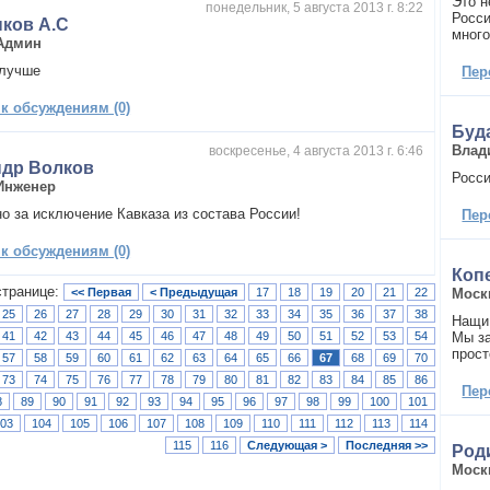
Это н
понедельник, 5 августа 2013 г. 8:22
Росси
ков А.С
много
Админ
 лучше
Пер
 к обсуждениям (0)
Буд
Влад
воскресенье, 4 августа 2013 г. 6:46
ндр Волков
Росси
Инженер
о за исключение Кавказа из состава России!
Пер
 к обсуждениям (0)
Коп
странице:
<< Первая
< Предыдущая
17
18
19
20
21
22
Моск
25
26
27
28
29
30
31
32
33
34
35
36
37
38
Нащи 
41
42
43
44
45
46
47
48
49
50
51
52
53
54
Мы за
прост
57
58
59
60
61
62
63
64
65
66
67
68
69
70
73
74
75
76
77
78
79
80
81
82
83
84
85
86
Пер
8
89
90
91
92
93
94
95
96
97
98
99
100
101
03
104
105
106
107
108
109
110
111
112
113
114
115
116
Следующая >
Последняя >>
Род
Моск