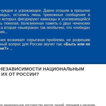
то чуждое и угрожающее. Давно отошли в прошлое
ницы», остались лишь тревожные сообщения в
в которых фигурируют кавказцы и усиливающейся
ь тяжелая, болезненная память о двух чеченских
 а вторая «выиграна» так необычно, что «победа»
я...
ия возникает серьезная проблема, не разрешив
ный вопрос для России звучит так:
«Быть или не
ии?»
...
 НЕЗАВИСИМОСТИ НАЦИОНАЛЬНЫМ
 ИХ ОТ РОССИИ?
х национальное достоинство других людей, призывов к насилию,