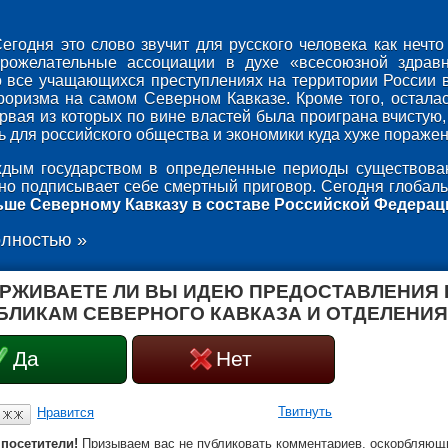
егодня это слово звучит для русского человека как неч
брожелательные ассоциации в духе «всесоюзной здрав
о все учащающихся преступлениях на территории России 
роризма на самом Северном Кавказе. Кроме того, осталас
ервая из которых по вине властей была проиграна вчистую,
 для российского общества и экономики куда хуже поражени
дым государством в определенные периоды существован
оно подписывает себе смертный приговор. Сегодня глобаль
ьше Северному Кавказу в составе Российской Федерац
олностью »
РЖИВАЕТЕ ЛИ ВЫ ИДЕЮ ПРЕДОСТАВЛЕНИЯ
БЛИКАМ СЕВЕРНОГО КАВКАЗА И ОТДЕЛЕНИЯ
Да
Нет
Твитнуть
Нравится
посетители!
Призываем вас не публиковать комментариев, оскорбляющи