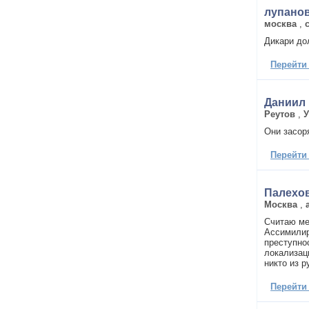
лупано
москва
,
Дикари до
Перейти
Даниил 
Реутов
,
У
Они засор
Перейти
Палехов
Москва
,
Считаю ме
Ассимилир
преступно
локализац
никто из р
Перейти