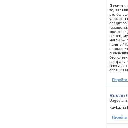
Я считаю 
то, являл
это больш
улетают н
следит за
города, т.
может пре
поэтов, м
могли бы 
память? К
сожалению
выяснения
бесполезн
растраты 
закрывает 
спрашивае
Перейти
Ruslan 
Dagestans
Kavkaz dol
Перейти