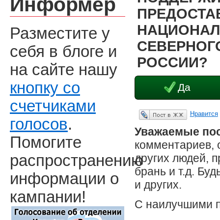
Информер
ПРЕДОСТА
НАЦИОНАЛ
Разместите у
СЕВЕРНОГО
себя в блоге и
РОССИИ?
на сайте нашу
кнопку со
Да
счетчиками
Нравится
Опубликовать в ЖЖ
голосов
.
Уважаемые пос
Помогите
комментариев, 
других людей, 
распространению
брань и т.д. Бу
информации о
и других.
кампании!
С наилучшими 