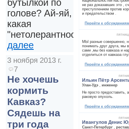
бутылкой по
национальностей настроен
не раз доказавших это , с
преступлением против кор
голове? Ай-яй,
и предательством .
какая
Перейти к обсуждениям 
"нетолерантность".
пятница
МЫ разные совершенно, ни
далее
понимать друг друга, мы 
сами ,мы без кавказа и н
отделиться от кавказа глу
3 ноября 2013 г.
Перейти к обсуждениям 
7
пятниц
Не хочешь
Ильин Пётр Арсент
Улан-Удэ
,
инженер
кормить
Не просто предоставить, а
раковую опухоль.
Кавказ?
Перейти к обсуждениям 
Сядешь на
пятниц
три года
Ивангулов Денис Ю
Санкт-Петербург
,
рестав