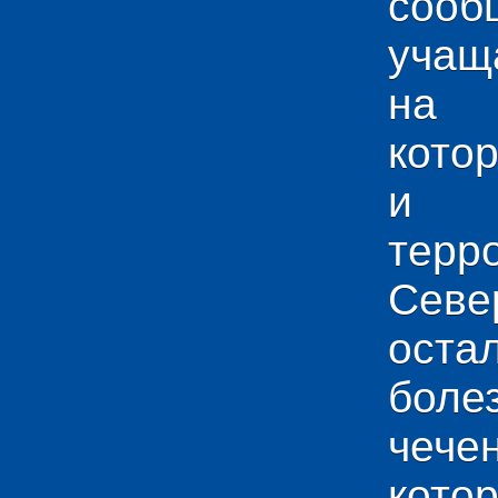
сооб
учащ
на 
кото
и у
тер
Севе
ос
боле
чече
кото