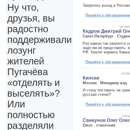
Ну что,
Запретить въезд в Россию
Перейти к обсуждениям 
друзья, вы
радостно
четвер
Кедров Дмитрий Ол
Санкт-Петербург
,
Студен
поддерживали
Раз кавказ так хвалится с
лозунг
надо им её представить, в
РФ. Хватит кормить Кавка
жителей
Перейти к обсуждениям 
Пугачёва
четве
Кински
«отделять и
Москва
,
Менеджер вэд
И стену поставить на гран
выселять»?
русская стена!!!
Или
Перейти к обсуждениям 
полностью
сред
Свикунов Олег Оле
разделяли
Омск
,
станочник