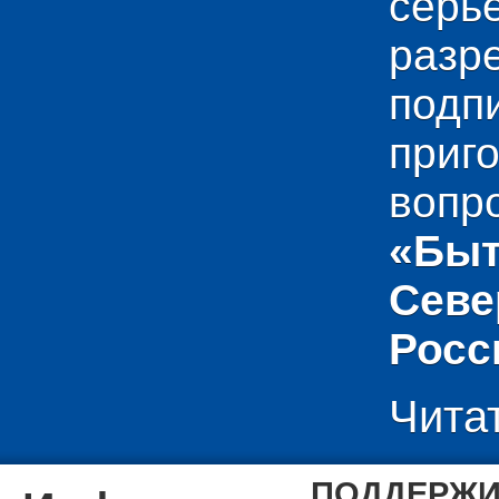
сер
раз
подп
приг
вопр
«Быт
Севе
Росс
Чита
ПОДДЕРЖИ