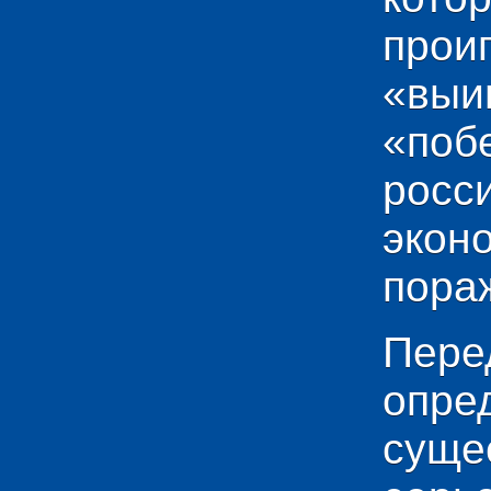
прои
«выи
«по
рос
эко
пораж
Пере
опр
сущ