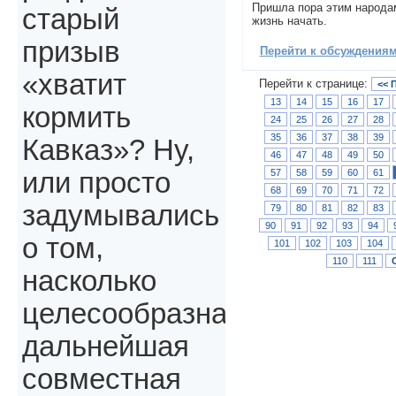
Пришла пора этим народа
старый
жизнь начать.
призыв
Перейти к обсуждениям 
«хватит
Перейти к странице:
<< 
13
14
15
16
17
кормить
24
25
26
27
28
35
36
37
38
39
Кавказ»? Ну,
46
47
48
49
50
57
58
59
60
61
или просто
68
69
70
71
72
задумывались
79
80
81
82
83
90
91
92
93
94
о том,
101
102
103
104
110
111
насколько
целесообразна
дальнейшая
совместная