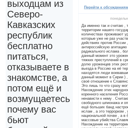
выходцам из
Перейти к обсуждениям 
Северо-
понедельни
Кавказских
Да именно так и считаю , 
территории нашего госуда
республик
количествах проживают ур
которые уже не раз участ
действиях против России 
бесплатно
антироссийскую агитацию 
радикального ислама , б
питаться,
данный момент это урожен
тяжких преступлений в ср
долю уроженцев этих респу
отказываете в
вьезда в Россию на её те
находятся люди воевавшие
знакомстве, а
данный момент в Сирии ) 
своё отношение к Славянс
потом ещё и
Это лишь то что сразу мог
Нахождение этих народно
коренного населения Росс
возмущаетесь
ненависти к нему . Счита
свободного шпионажа и о
почему вас
ещё больших банд настро
ислам , а это терроризм ,
национальной почве , а в
бьют
массовые убийства Славян
Нахождение на территори