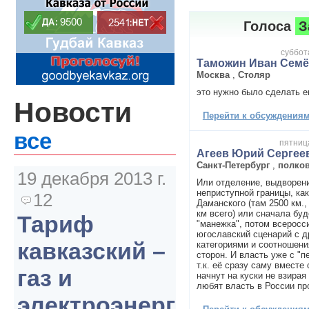
Голоса
З
суббота
Таможин Иван Сем
Москва
,
Столяр
это нужно было сделать е
Новости
Перейти к обсуждениям 
все
пятница
Агеев Юрий Сергее
Санкт-Петербург
,
полко
19 декабря 2013 г.
Или отделение, выдворени
неприступной границы, ка
12
Даманского (там 2500 км.,
км всего) или сначала бу
Тариф
"манежка", потом всеросс
югославский сценарий с 
кавказский –
категориями и соотношен
сторон. И власть уже с "п
т.к. её сразу саму вместе
газ и
начнут на куски не взирая 
любят власть в России про
электроэнергия