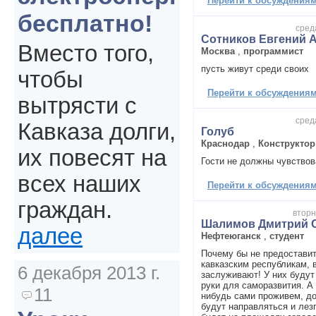
Перейти к обсуждениям 
бесплатно!
сред
Сотников Евгений 
Вместо того,
Москва
,
программист
пусть живут среди своих
чтобы
Перейти к обсуждениям 
вытрясти с
сред
Кавказа долги,
Голуб
Краснодар
,
Конструктор
их повесят на
Гости не должны чувствов
всех наших
Перейти к обсуждениям 
граждан.
вторн
Шалимов Дмитрий 
далее
Нефтеюганск
,
студент
Почему бы не предостави
кавказским республикам, в
6 декабря 2013 г.
заслуживают! У них будут
руки для саморазвития. А 
11
нибудь сами проживем, до
будут направляться и лезг