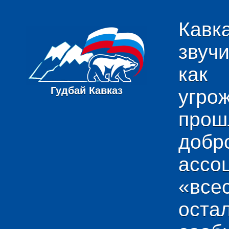
Кавк
звуч
как
Гудбай Кавказ
угро
пр
добр
ас
«вс
ост