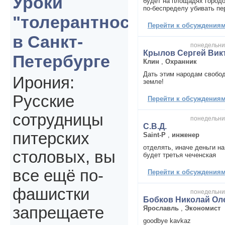
Уроки
будет на площадях городо
по-беспределу убивать пе
"толерантности"
Перейти к обсуждениям 
в Санкт-
понедельник
Крылов Сергей Вик
Петербурге
Клин
,
Охранник
Дать этим народам свобод
Ирония:
земле!
Русские
Перейти к обсуждениям 
сотрудницы
понедельник
С.В.Д.
питерских
Saint-P
,
инженер
отделять, иначе деньги на
столовых, вы
будет третья чеченская
все ещё по-
Перейти к обсуждениям 
фашистки
понедельник
Бобков Николай Ол
запрещаете
Ярославль
,
Экономист
goodbye kavkaz